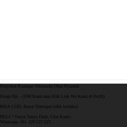
Penyekat Ruangan Minimalis Obat Nyamuk
Harga Rp. - (DM Kami atau Klik Link Wa Kami di Profil)
BISA COD, Bayar Ditempat (s&k berlaku)
BELI ? Tanya Tanya Dulu, Chat Kami :
Whatsapp. 081 229 525 525