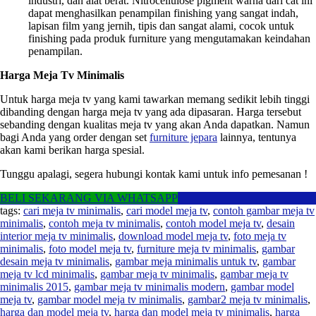
industri, dan alat berat. Nitrocellulose pigment warna dari cat ini
dapat menghasilkan penampilan finishing yang sangat indah,
lapisan film yang jernih, tipis dan sangat alami, cocok untuk
finishing pada produk furniture yang mengutamakan keindahan
penampilan.
Harga Meja Tv Minimalis
Untuk harga meja tv yang kami tawarkan memang sedikit lebih tinggi
dibanding dengan harga meja tv yang ada dipasaran. Harga tersebut
sebanding dengan kualitas meja tv yang akan Anda dapatkan. Namun
bagi Anda yang order dengan set
furniture jepara
lainnya, tentunya
akan kami berikan harga spesial.
Tunggu apalagi, segera hubungi kontak kami untuk info pemesanan !
BELI SEKARANG VIA WHATSAPP
tags:
cari meja tv minimalis
,
cari model meja tv
,
contoh gambar meja tv
minimalis
,
contoh meja tv minimalis
,
contoh model meja tv
,
desain
interior meja tv minimalis
,
download model meja tv
,
foto meja tv
minimalis
,
foto model meja tv
,
furniture meja tv minimalis
,
gambar
desain meja tv minimalis
,
gambar meja minimalis untuk tv
,
gambar
meja tv lcd minimalis
,
gambar meja tv minimalis
,
gambar meja tv
minimalis 2015
,
gambar meja tv minimalis modern
,
gambar model
meja tv
,
gambar model meja tv minimalis
,
gambar2 meja tv minimalis
,
harga dan model meja tv
,
harga dan model meja tv minimalis
,
harga