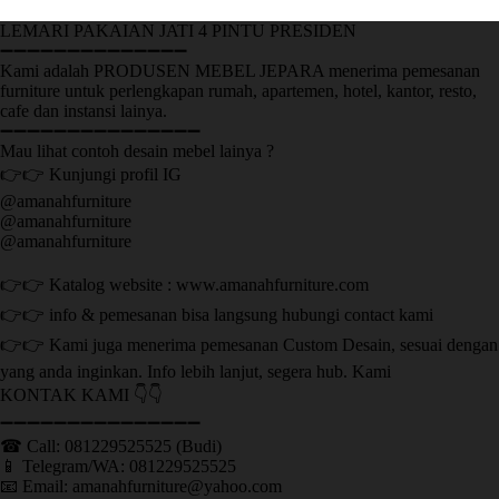
LEMARI PAKAIAN JATI 4 PINTU PRESIDEN
➖➖➖➖➖➖➖➖➖➖➖➖➖➖
Kami adalah PRODUSEN MEBEL JEPARA menerima pemesanan
furniture untuk perlengkapan rumah, apartemen, hotel, kantor, resto,
cafe dan instansi lainya.
➖➖➖➖➖➖➖➖➖➖➖➖➖➖➖
Mau lihat contoh desain mebel lainya ?
👉👉 Kunjungi profil IG
@amanahfurniture
@amanahfurniture
@amanahfurniture
👉👉 Katalog website : www.amanahfurniture.com
👉👉 info & pemesanan bisa langsung hubungi contact kami
👉👉 Kami juga menerima pemesanan Custom Desain, sesuai dengan
yang anda inginkan. Info lebih lanjut, segera hub. Kami
KONTAK KAMI 👇👇
➖➖➖➖➖➖➖➖➖➖➖➖➖➖➖ ㅤ
☎ Call: 081229525525 (Budi)
📱 Telegram/WA: 081229525525
📧 Email: amanahfurniture@yahoo.com