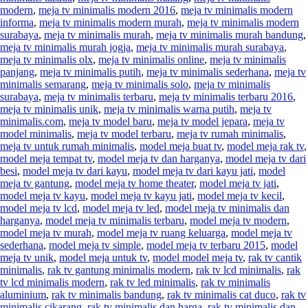
modern
,
meja tv minimalis modern 2016
,
meja tv minimalis modern
informa
,
meja tv minimalis modern murah
,
meja tv minimalis modern
surabaya
,
meja tv minimalis murah
,
meja tv minimalis murah bandung
,
meja tv minimalis murah jogja
,
meja tv minimalis murah surabaya
,
meja tv minimalis olx
,
meja tv minimalis online
,
meja tv minimalis
panjang
,
meja tv minimalis putih
,
meja tv minimalis sederhana
,
meja tv
minimalis semarang
,
meja tv minimalis solo
,
meja tv minimalis
surabaya
,
meja tv minimalis terbaru
,
meja tv minimalis terbaru 2016
,
meja tv minimalis unik
,
meja tv minimalis warna putih
,
meja tv
minimalis.com
,
meja tv model baru
,
meja tv model jepara
,
meja tv
model minimalis
,
meja tv model terbaru
,
meja tv rumah minimalis
,
meja tv untuk rumah minimalis
,
model meja buat tv
,
model meja rak tv
,
model meja tempat tv
,
model meja tv dan harganya
,
model meja tv dari
besi
,
model meja tv dari kayu
,
model meja tv dari kayu jati
,
model
meja tv gantung
,
model meja tv home theater
,
model meja tv jati
,
model meja tv kayu
,
model meja tv kayu jati
,
model meja tv kecil
,
model meja tv lcd
,
model meja tv led
,
model meja tv minimalis dan
harganya
,
model meja tv minimalis terbaru
,
model meja tv modern
,
model meja tv murah
,
model meja tv ruang keluarga
,
model meja tv
sederhana
,
model meja tv simple
,
model meja tv terbaru 2015
,
model
meja tv unik
,
model meja untuk tv
,
model model meja tv
,
rak tv cantik
minimalis
,
rak tv gantung minimalis modern
,
rak tv lcd minimalis
,
rak
tv lcd minimalis modern
,
rak tv led minimalis
,
rak tv minimalis
aluminium
,
rak tv minimalis bandung
,
rak tv minimalis cat duco
,
rak tv
minimalis cikarang
,
rak tv minimalis dan harga
,
rak tv minimalis dan