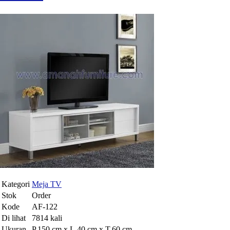
Kategori
Meja TV
Stok
Order
Kode
AF-122
Di lihat
7814 kali
Ukuran
P.150 cm x L.40 cm x T.60 cm