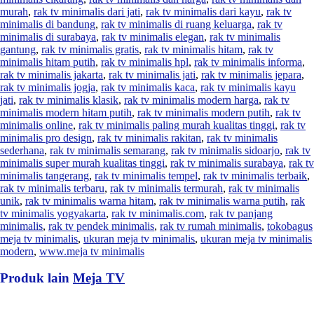
murah
,
rak tv minimalis dari jati
,
rak tv minimalis dari kayu
,
rak tv
minimalis di bandung
,
rak tv minimalis di ruang keluarga
,
rak tv
minimalis di surabaya
,
rak tv minimalis elegan
,
rak tv minimalis
gantung
,
rak tv minimalis gratis
,
rak tv minimalis hitam
,
rak tv
minimalis hitam putih
,
rak tv minimalis hpl
,
rak tv minimalis informa
,
rak tv minimalis jakarta
,
rak tv minimalis jati
,
rak tv minimalis jepara
,
rak tv minimalis jogja
,
rak tv minimalis kaca
,
rak tv minimalis kayu
jati
,
rak tv minimalis klasik
,
rak tv minimalis modern harga
,
rak tv
minimalis modern hitam putih
,
rak tv minimalis modern putih
,
rak tv
minimalis online
,
rak tv minimalis paling murah kualitas tinggi
,
rak tv
minimalis pro design
,
rak tv minimalis rakitan
,
rak tv minimalis
sederhana
,
rak tv minimalis semarang
,
rak tv minimalis sidoarjo
,
rak tv
minimalis super murah kualitas tinggi
,
rak tv minimalis surabaya
,
rak tv
minimalis tangerang
,
rak tv minimalis tempel
,
rak tv minimalis terbaik
,
rak tv minimalis terbaru
,
rak tv minimalis termurah
,
rak tv minimalis
unik
,
rak tv minimalis warna hitam
,
rak tv minimalis warna putih
,
rak
tv minimalis yogyakarta
,
rak tv minimalis.com
,
rak tv panjang
minimalis
,
rak tv pendek minimalis
,
rak tv rumah minimalis
,
tokobagus
meja tv minimalis
,
ukuran meja tv minimalis
,
ukuran meja tv minimalis
modern
,
www.meja tv minimalis
Produk lain
Meja TV