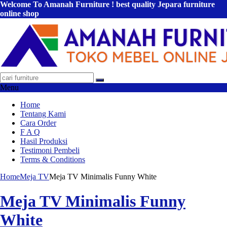
Welcome To Amanah Furniture ! best quality Jepara furniture
online shop
Menu
Home
Tentang Kami
Cara Order
F A Q
Hasil Produksi
Testimoni Pembeli
Terms & Conditions
Home
Meja TV
Meja TV Minimalis Funny White
Meja TV Minimalis Funny
White