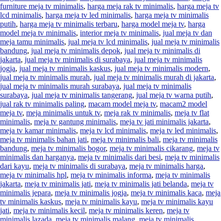
furniture meja tv minimalis
,
harga meja rak tv minimalis
,
harga meja tv
lcd minimalis
,
harga meja tv led minimalis
,
harga meja tv minimalis
putih
,
harga meja tv minimalis terbaru
,
harga model meja tv
,
harga
model meja tv minimalis
,
interior meja tv minimalis
,
jual meja tv dan
meja tamu minimalis
,
jual meja tv lcd minimalis
,
jual meja tv minimalis
bandung
,
jual meja tv minimalis depok
,
jual meja tv minimalis di
jakarta
,
jual meja tv minimalis di surabaya
,
jual meja tv minimalis
jogja
,
jual meja tv minimalis kaskus
,
jual meja tv minimalis modern
,
jual meja tv minimalis murah
,
jual meja tv minimalis murah di jakarta
,
jual meja tv minimalis murah surabaya
,
jual meja tv minimalis
surabaya
,
jual meja tv minimalis tangerang
,
jual meja tv warna putih
,
jual rak tv minimalis paling
,
macam model meja tv
,
macam2 model
meja tv
,
meja minimalis untuk tv
,
meja rak tv minimalis
,
meja tv flat
minimalis
,
meja tv gantung minimalis
,
meja tv jati minimalis jakarta
,
meja tv kamar minimalis
,
meja tv lcd minimalis
,
meja tv led minimalis
,
meja tv minimalis bahan jati
,
meja tv minimalis bali
,
meja tv minimalis
bandung
,
meja tv minimalis bogor
,
meja tv minimalis cikarang
,
meja tv
minimalis dan harganya
,
meja tv minimalis dari besi
,
meja tv minimalis
dari kayu
,
meja tv minimalis di surabaya
,
meja tv minimalis harga
,
meja tv minimalis hpl
,
meja tv minimalis informa
,
meja tv minimalis
jakarta
,
meja tv minimalis jati
,
meja tv minimalis jati belanda
,
meja tv
minimalis jepara
,
meja tv minimalis jogja
,
meja tv minimalis kaca
,
meja
tv minimalis kaskus
,
meja tv minimalis kayu
,
meja tv minimalis kayu
jati
,
meja tv minimalis kecil
,
meja tv minimalis keren
,
meja tv
minimalis lazada
,
meja tv minimalis malang
,
meja tv minimalis