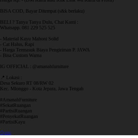
BISA COD, Bayar Ditempat (s&k berlaku)
BELI ? Tanya Tanya Dulu, Chat Kami :
Whatsapp. 081 229 525 525
- Material Kayu Mahoni Solid
- Cat Halus, Rapi
- Harga Termasuk Biaya Pengiriman P. JAWA
- Bisa Custom Warna
IG OFFICIAL : @amanahfurniture
📍 Lokasi :
Desa Sekuro RT 08/RW 02
Kec. Mlonggo - Kota Jepara, Jawa Tengah
​#AmanahFurniture
​#SekatRuangan
​#PartisiRuangan
​#PenyekatRuangan
​#PartisiKayu
Open