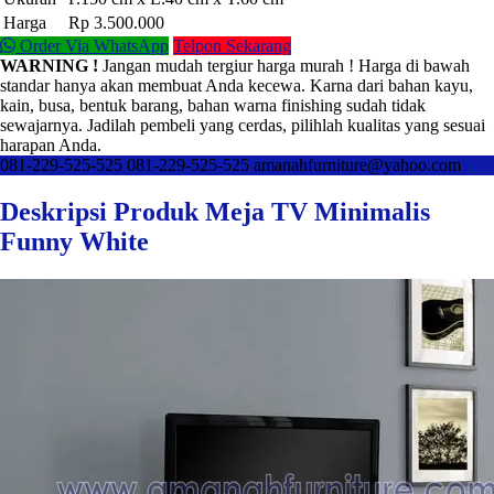
Harga
Rp 3.500.000
Order Via WhatsApp
Telpon Sekarang
WARNING !
Jangan mudah tergiur harga murah ! Harga di bawah
standar hanya akan membuat Anda kecewa. Karna dari bahan kayu,
kain, busa, bentuk barang, bahan warna finishing sudah tidak
sewajarnya. Jadilah pembeli yang cerdas, pilihlah kualitas yang sesuai
harapan Anda.
081-229-525-525
081-229-525-525
amanahfurniture@yahoo.com
Deskripsi Produk Meja TV Minimalis
Funny White