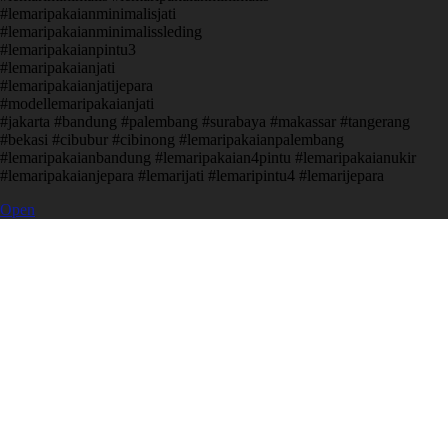
#lemaripakaianminimalisjati
#lemaripakaianminimalissleding
#lemaripakaianpintu3
#lemaripakaianjati
#lemaripakaianjatijepara
#modellemaripakaianjati
#jakarta #bandung #palembang #surabaya #makassar #tangerang
#bekasi #cibubur #cibinong #lemaripakaianpalembang
#lemaripakaianbandung #lemaripakaian4pintu #lemaripakaianukir
#lemaripakaianjepara #lemarijati #lemaripintu4 #lemarijepara
Open