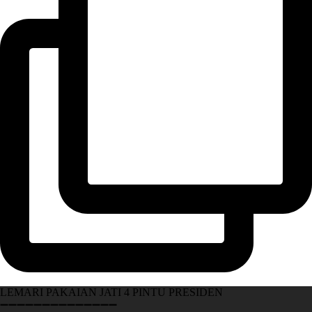
LEMARI PAKAIAN JATI 4 PINTU PRESIDEN
➖➖➖➖➖➖➖➖➖➖➖➖➖➖