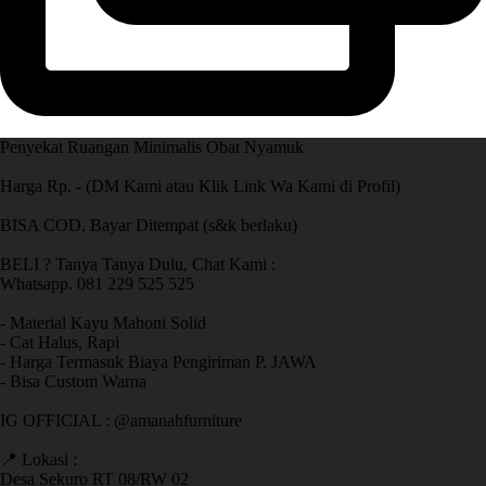
Penyekat Ruangan Minimalis Obat Nyamuk
Harga Rp. - (DM Kami atau Klik Link Wa Kami di Profil)
BISA COD, Bayar Ditempat (s&k berlaku)
BELI ? Tanya Tanya Dulu, Chat Kami :
Whatsapp. 081 229 525 525
- Material Kayu Mahoni Solid
- Cat Halus, Rapi
- Harga Termasuk Biaya Pengiriman P. JAWA
- Bisa Custom Warna
IG OFFICIAL : @amanahfurniture
📍 Lokasi :
Desa Sekuro RT 08/RW 02