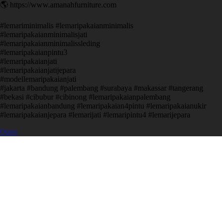
🌎 https://www.amanahfurniture.com
#lemariminimalis #lemaripakaianminimalis
#lemaripakaianminimalisjati
#lemaripakaianminimalissleding
#lemaripakaianpintu3
#lemaripakaianjati
#lemaripakaianjatijepara
#modellemaripakaianjati
#jakarta #bandung #palembang #surabaya #makassar #tangerang
#bekasi #cibubur #cibinong #lemaripakaianpalembang
#lemaripakaianbandung #lemaripakaian4pintu #lemaripakaianukir
#lemaripakaianjepara #lemarijati #lemaripintu4 #lemarijepara
Open