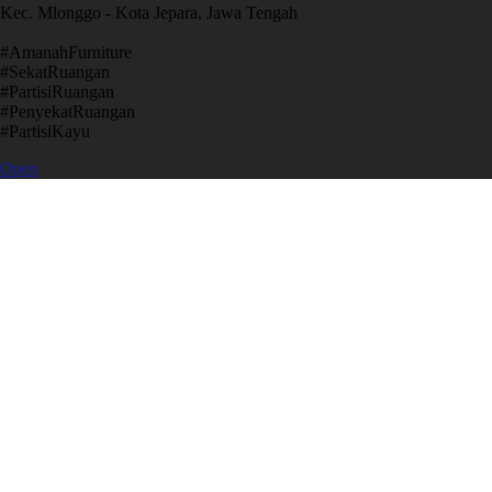
Kec. Mlonggo - Kota Jepara, Jawa Tengah
​#AmanahFurniture
​#SekatRuangan
​#PartisiRuangan
​#PenyekatRuangan
​#PartisiKayu
Open