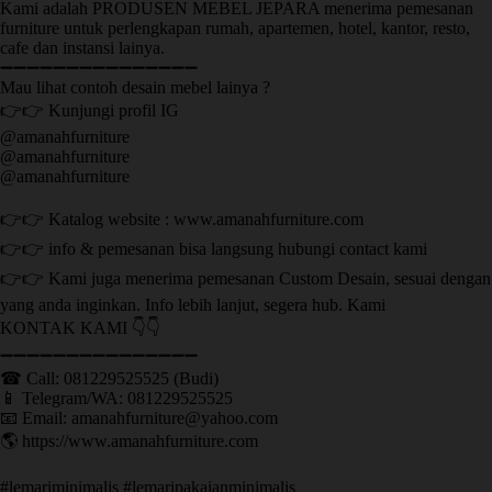
Kami adalah PRODUSEN MEBEL JEPARA menerima pemesanan
furniture untuk perlengkapan rumah, apartemen, hotel, kantor, resto,
cafe dan instansi lainya.
➖➖➖➖➖➖➖➖➖➖➖➖➖➖➖
Mau lihat contoh desain mebel lainya ?
👉👉 Kunjungi profil IG
@amanahfurniture
@amanahfurniture
@amanahfurniture
👉👉 Katalog website : www.amanahfurniture.com
👉👉 info & pemesanan bisa langsung hubungi contact kami
👉👉 Kami juga menerima pemesanan Custom Desain, sesuai dengan
yang anda inginkan. Info lebih lanjut, segera hub. Kami
KONTAK KAMI 👇👇
➖➖➖➖➖➖➖➖➖➖➖➖➖➖➖ ㅤ
☎ Call: 081229525525 (Budi)
📱 Telegram/WA: 081229525525
📧 Email: amanahfurniture@yahoo.com
🌎 https://www.amanahfurniture.com
#lemariminimalis #lemaripakaianminimalis