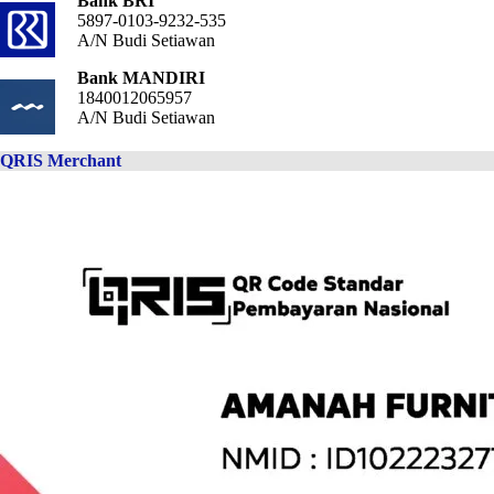
Bank BRI
5897-0103-9232-535
A/N Budi Setiawan
Bank MANDIRI
1840012065957
A/N Budi Setiawan
QRIS Merchant