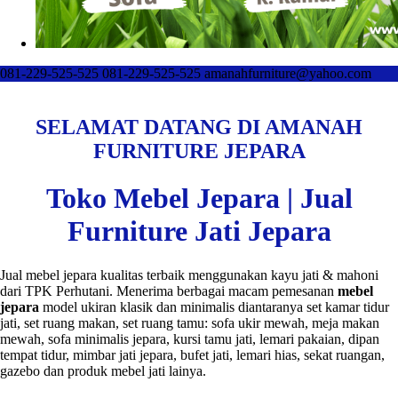
081-229-525-525
081-229-525-525
amanahfurniture@yahoo.com
SELAMAT DATANG DI AMANAH
FURNITURE JEPARA
Toko Mebel Jepara | Jual
Furniture Jati Jepara
Jual mebel jepara kualitas terbaik menggunakan kayu jati & mahoni
dari TPK Perhutani. Menerima berbagai macam pemesanan
mebel
jepara
model ukiran klasik dan minimalis diantaranya set kamar tidur
jati, set ruang makan, set ruang tamu: sofa ukir mewah, meja makan
mewah, sofa minimalis jepara, kursi tamu jati, lemari pakaian, dipan
tempat tidur, mimbar jati jepara, bufet jati, lemari hias, sekat ruangan,
gazebo dan produk mebel jati lainya.