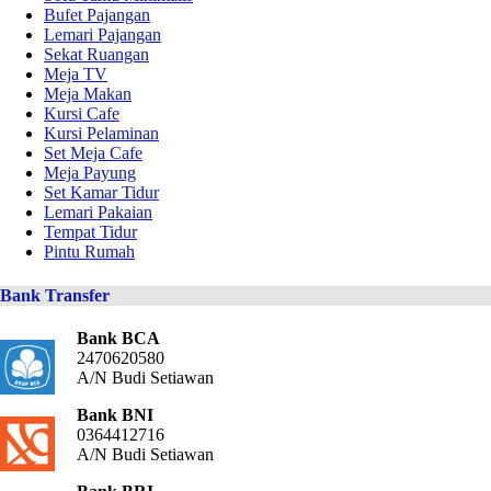
Bufet Pajangan
Lemari Pajangan
Sekat Ruangan
Meja TV
Meja Makan
Kursi Cafe
Kursi Pelaminan
Set Meja Cafe
Meja Payung
Set Kamar Tidur
Lemari Pakaian
Tempat Tidur
Pintu Rumah
Bank Transfer
Bank BCA
2470620580
A/N Budi Setiawan
Bank BNI
0364412716
A/N Budi Setiawan