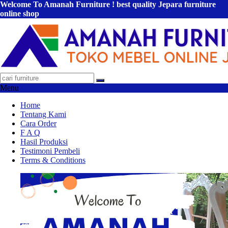
Welcome To Amanah Furniture ! best quality Jepara furniture
online shop
Menu
Home
Tentang Kami
Cara Order
F A Q
Hasil Produksi
Testimoni Pembeli
Terms & Conditions