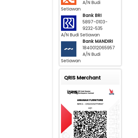
Kiri
A/N Budi
Scr
Setiawan
Bank BRI
Ko
5897-0103-
9232-535
Na
A/N Budi Setiawan
Bar
Bank MANDIRI
1840012065957
A/N Budi
Har
Setiawan
QRIS Merchant