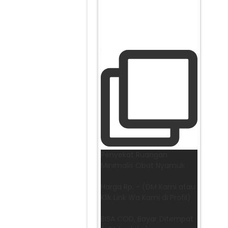
Penyekat Ruangan
Minimalis Obat Nyamuk
Harga Rp. - (DM Kami atau
Klik Link Wa Kami di Profil)
BISA COD, Bayar Ditempat