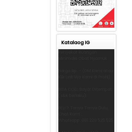
Katalaog IG
Penyekat Ruangan
Minimalis Obat Nyamuk
Harga Rp. - (DM Kami atau
Klik Link Wa Kami di Profil)
BISA COD, Bayar Ditempat
(s&k berlaku)
BELI ? Tanya Tanya Dulu,
Chat Kami :
Whatsapp. 081 229 525 525