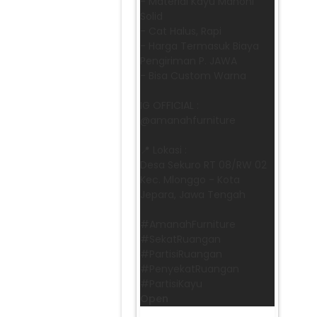
- Material Kayu Mahoni
Solid
- Cat Halus, Rapi
- Harga Termasuk Biaya
Pengiriman P. JAWA
- Bisa Custom Warna
IG OFFICIAL :
@amanahfurniture
📍 Lokasi :
Desa Sekuro RT 08/RW 02
Kec. Mlonggo - Kota
Jepara, Jawa Tengah
​#AmanahFurniture
​#SekatRuangan
​#PartisiRuangan
​#PenyekatRuangan
​#PartisiKayu
Open