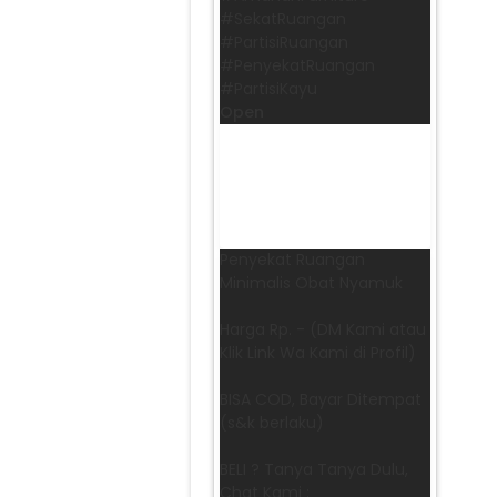
​#SekatRuangan
​#PartisiRuangan
​#PenyekatRuangan
​#PartisiKayu
Open
Penyekat Ruangan
Minimalis Obat Nyamuk
Harga Rp. - (DM Kami atau
Klik Link Wa Kami di Profil)
BISA COD, Bayar Ditempat
(s&k berlaku)
BELI ? Tanya Tanya Dulu,
Chat Kami :