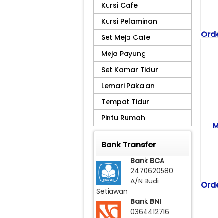
Kursi Cafe
Kursi Pelaminan
Orde
Set Meja Cafe
Tel
Meja Payung
081
Set Kamar Tidur
Kiri
Scr
Lemari Pakaian
Ko
Tempat Tidur
Pintu Rumah
Na
M
Bar
Bank Transfer
Bank BCA
Har
2470620580
A/N Budi
Orde
Setiawan
Tel
Bank BNI
081
0364412716