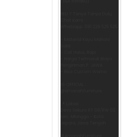
(s&k berlaku)
BELI ? Tanya Tanya Dulu,
Chat Kami :
Whatsapp. 081 229 525 525
- Material Kayu Mahoni
Solid
- Cat Halus, Rapi
- Harga Termasuk Biaya
Pengiriman P. JAWA
- Bisa Custom Warna
IG OFFICIAL :
@amanahfurniture
📍 Lokasi :
Desa Sekuro RT 08/RW 02
Kec. Mlonggo - Kota
Jepara, Jawa Tengah
​#AmanahFurniture