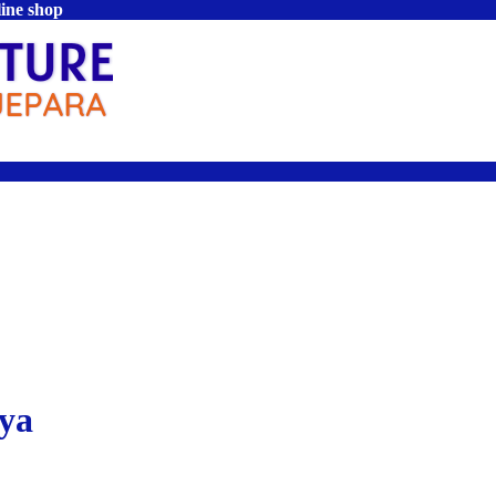
line shop
aya