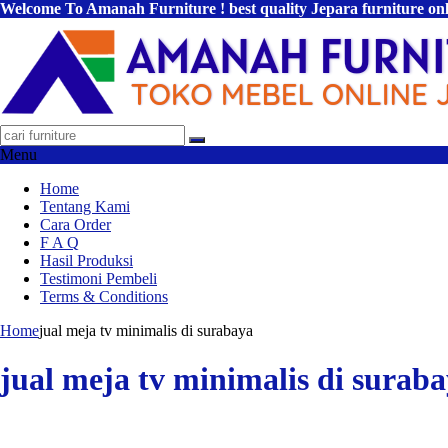
Welcome To Amanah Furniture ! best quality Jepara furniture on
Menu
Home
Tentang Kami
Cara Order
F A Q
Hasil Produksi
Testimoni Pembeli
Terms & Conditions
Home
jual meja tv minimalis di surabaya
jual meja tv minimalis di surab