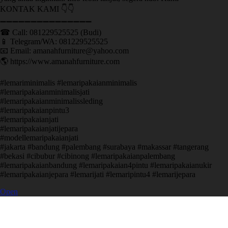
KONTAK KAMI 👇👇
➖➖➖➖➖➖➖➖➖➖➖➖➖➖➖ ㅤ
☎ Call: 081229525525 (Budi)
📱 Telegram/WA: 081229525525
📧 Email: amanahfurniture@yahoo.com
🌎 https://www.amanahfurniture.com
#lemariminimalis #lemaripakaianminimalis
#lemaripakaianminimalisjati
#lemaripakaianminimalissleding
#lemaripakaianpintu3
#lemaripakaianjati
#lemaripakaianjatijepara
#modellemaripakaianjati
#jakarta #bandung #palembang #surabaya #makassar #tangerang
#bekasi #cibubur #cibinong #lemaripakaianpalembang
#lemaripakaianbandung #lemaripakaian4pintu #lemaripakaianukir
#lemaripakaianjepara #lemarijati #lemaripintu4 #lemarijepara
Open