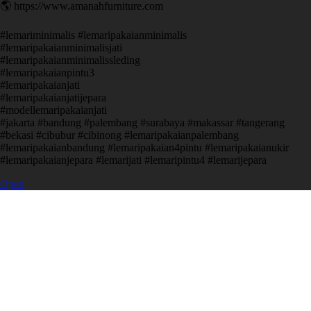
🌎 https://www.amanahfurniture.com
#lemariminimalis #lemaripakaianminimalis
#lemaripakaianminimalisjati
#lemaripakaianminimalissleding
#lemaripakaianpintu3
#lemaripakaianjati
#lemaripakaianjatijepara
#modellemaripakaianjati
#jakarta #bandung #palembang #surabaya #makassar #tangerang
#bekasi #cibubur #cibinong #lemaripakaianpalembang
#lemaripakaianbandung #lemaripakaian4pintu #lemaripakaianukir
#lemaripakaianjepara #lemarijati #lemaripintu4 #lemarijepara
Open