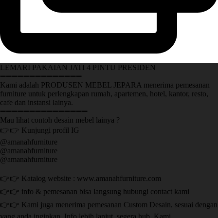
LEMARI PAKAIAN JATI 4 PINTU PRESIDEN
➖➖➖➖➖➖➖➖➖➖➖➖➖➖
Kami adalah PRODUSEN MEBEL JEPARA menerima pemesanan
furniture untuk perlengkapan rumah, apartemen, hotel, kantor, resto,
cafe dan instansi lainya.
➖➖➖➖➖➖➖➖➖➖➖➖➖➖➖
Mau lihat contoh desain mebel lainya ?
👉👉 Kunjungi profil IG
@amanahfurniture
@amanahfurniture
@amanahfurniture
👉👉 Katalog website : www.amanahfurniture.com
👉👉 info & pemesanan bisa langsung hubungi contact kami
👉👉 Kami juga menerima pemesanan Custom Desain, sesuai dengan
yang anda inginkan. Info lebih lanjut, segera hub. Kami