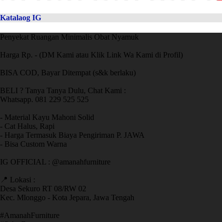
Katalaog IG
Penyekat Ruangan Minimalis Obat Nyamuk
Harga Rp. - (DM Kami atau Klik Link Wa Kami di Profil)
BISA COD, Bayar Ditempat (s&k berlaku)
BELI ? Tanya Tanya Dulu, Chat Kami :
Whatsapp. 081 229 525 525
- Material Kayu Mahoni Solid
- Cat Halus, Rapi
- Harga Termasuk Biaya Pengiriman P. JAWA
- Bisa Custom Warna
IG OFFICIAL : @amanahfurniture
📍 Lokasi :
Desa Sekuro RT 08/RW 02
Kec. Mlonggo - Kota Jepara, Jawa Tengah
​#AmanahFurniture