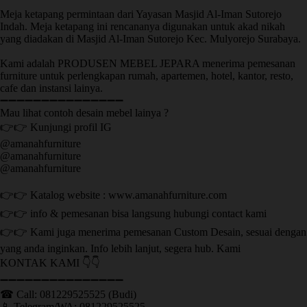
Meja ketapang permintaan dari Yayasan Masjid Al-Iman Sutorejo
Indah. Meja ketapang ini rencananya digunakan untuk akad nikah
yang diadakan di Masjid Al-Iman Sutorejo Kec. Mulyorejo Surabaya.
Kami adalah PRODUSEN MEBEL JEPARA menerima pemesanan
furniture untuk perlengkapan rumah, apartemen, hotel, kantor, resto,
cafe dan instansi lainya.
➖➖➖➖➖➖➖➖➖➖➖➖➖➖➖
Mau lihat contoh desain mebel lainya ?
👉👉 Kunjungi profil IG
@amanahfurniture
@amanahfurniture
@amanahfurniture
👉👉 Katalog website : www.amanahfurniture.com
👉👉 info & pemesanan bisa langsung hubungi contact kami
👉👉 Kami juga menerima pemesanan Custom Desain, sesuai dengan
yang anda inginkan. Info lebih lanjut, segera hub. Kami
KONTAK KAMI 👇👇
➖➖➖➖➖➖➖➖➖➖➖➖➖➖➖ ㅤ
☎ Call: 081229525525 (Budi)
📱 Telegram/WA: 081229525525