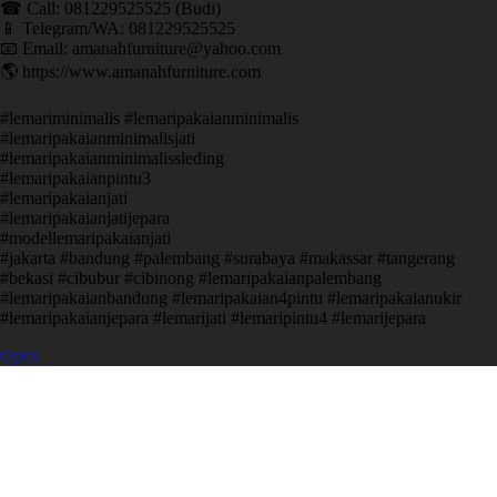
☎ Call: 081229525525 (Budi)
📱 Telegram/WA: 081229525525
📧 Email: amanahfurniture@yahoo.com
🌎 https://www.amanahfurniture.com
#lemariminimalis #lemaripakaianminimalis
#lemaripakaianminimalisjati
#lemaripakaianminimalissleding
#lemaripakaianpintu3
#lemaripakaianjati
#lemaripakaianjatijepara
#modellemaripakaianjati
#jakarta #bandung #palembang #surabaya #makassar #tangerang
#bekasi #cibubur #cibinong #lemaripakaianpalembang
#lemaripakaianbandung #lemaripakaian4pintu #lemaripakaianukir
#lemaripakaianjepara #lemarijati #lemaripintu4 #lemarijepara
Open