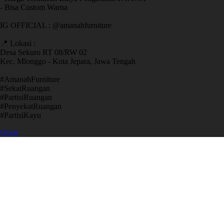
- Bisa Custom Warna
IG OFFICIAL : @amanahfurniture
📍 Lokasi :
Desa Sekuro RT 08/RW 02
Kec. Mlonggo - Kota Jepara, Jawa Tengah
​#AmanahFurniture
​#SekatRuangan
​#PartisiRuangan
​#PenyekatRuangan
​#PartisiKayu
Open