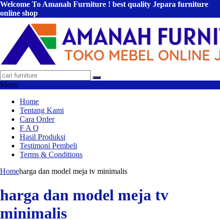
Welcome To Amanah Furniture ! best quality Jepara furniture
online shop
Menu
Home
Tentang Kami
Cara Order
F A Q
Hasil Produksi
Testimoni Pembeli
Terms & Conditions
Home
harga dan model meja tv minimalis
harga dan model meja tv
minimalis