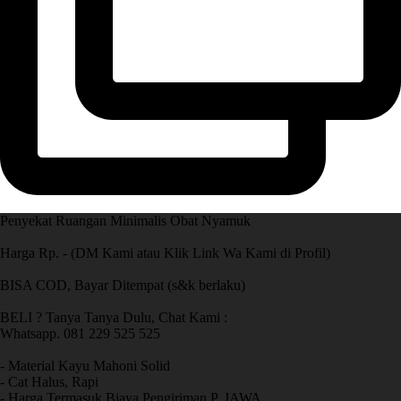
Penyekat Ruangan Minimalis Obat Nyamuk
Harga Rp. - (DM Kami atau Klik Link Wa Kami di Profil)
BISA COD, Bayar Ditempat (s&k berlaku)
BELI ? Tanya Tanya Dulu, Chat Kami :
Whatsapp. 081 229 525 525
- Material Kayu Mahoni Solid
- Cat Halus, Rapi
- Harga Termasuk Biaya Pengiriman P. JAWA