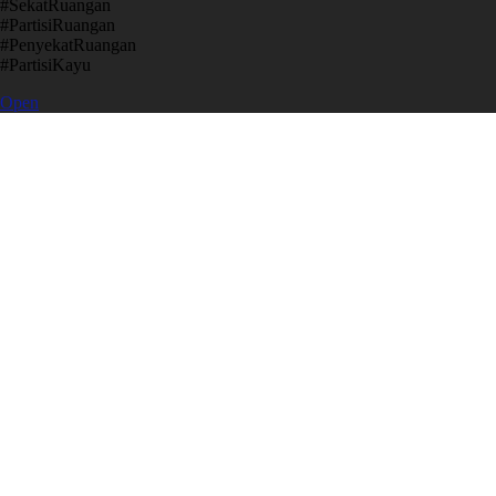
​#SekatRuangan
​#PartisiRuangan
​#PenyekatRuangan
​#PartisiKayu
Open