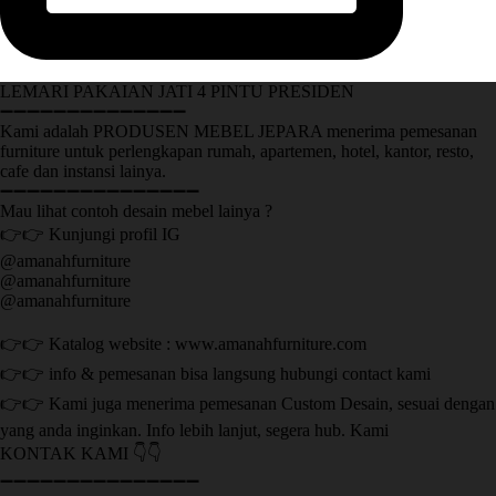
LEMARI PAKAIAN JATI 4 PINTU PRESIDEN
➖➖➖➖➖➖➖➖➖➖➖➖➖➖
Kami adalah PRODUSEN MEBEL JEPARA menerima pemesanan
furniture untuk perlengkapan rumah, apartemen, hotel, kantor, resto,
cafe dan instansi lainya.
➖➖➖➖➖➖➖➖➖➖➖➖➖➖➖
Mau lihat contoh desain mebel lainya ?
👉👉 Kunjungi profil IG
@amanahfurniture
@amanahfurniture
@amanahfurniture
👉👉 Katalog website : www.amanahfurniture.com
👉👉 info & pemesanan bisa langsung hubungi contact kami
👉👉 Kami juga menerima pemesanan Custom Desain, sesuai dengan
yang anda inginkan. Info lebih lanjut, segera hub. Kami
KONTAK KAMI 👇👇
➖➖➖➖➖➖➖➖➖➖➖➖➖➖➖ ㅤ