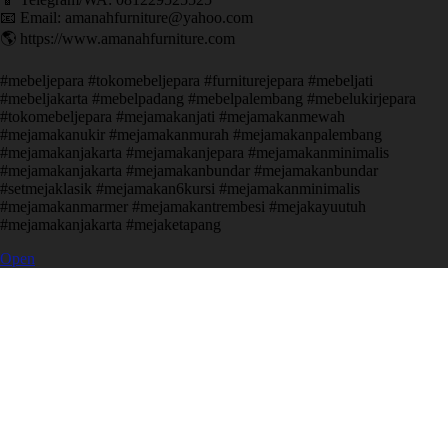
📧 Email: amanahfurniture@yahoo.com
🌎 https://www.amanahfurniture.com
#mebeljepara #tokomebeljepara #furniturejepara #mebeljati
#mebeljakarta #mebelpadang #mebelpalembang #mebelukirjepara
#tokomebeljepara #mejamakanjati #mejamakanmewah
#mejamakanukir #mejamakanmurah #mejamakanpalembang
#mejamakanjakarta #mejamakanjepara #mejamakanminimalis
#mejamakanjakarta #mejamakanbundar #mejamakanbundar
#setmejaklasik #mejamakan6kursi #mejamakanminimalis
#mejamakanmarmer #mejamakantrembesi #mejakayuutuh
#mejamakanjakarta #mejaketapang
Open