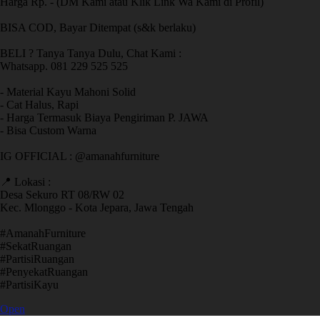
Harga Rp. - (DM Kami atau Klik Link Wa Kami di Profil)
BISA COD, Bayar Ditempat (s&k berlaku)
BELI ? Tanya Tanya Dulu, Chat Kami :
Whatsapp. 081 229 525 525
- Material Kayu Mahoni Solid
- Cat Halus, Rapi
- Harga Termasuk Biaya Pengiriman P. JAWA
- Bisa Custom Warna
IG OFFICIAL : @amanahfurniture
📍 Lokasi :
Desa Sekuro RT 08/RW 02
Kec. Mlonggo - Kota Jepara, Jawa Tengah
​#AmanahFurniture
​#SekatRuangan
​#PartisiRuangan
​#PenyekatRuangan
​#PartisiKayu
Open