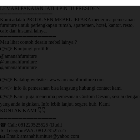
LEMARI PAKAIAN JATI 4 PINTU PRESIDEN
➖➖➖➖➖➖➖➖➖➖➖➖➖➖
Kami adalah PRODUSEN MEBEL JEPARA menerima pemesanan
furniture untuk perlengkapan rumah, apartemen, hotel, kantor, resto,
cafe dan instansi lainya.
➖➖➖➖➖➖➖➖➖➖➖➖➖➖➖
Mau lihat contoh desain mebel lainya ?
👉👉 Kunjungi profil IG
@amanahfurniture
@amanahfurniture
@amanahfurniture
👉👉 Katalog website : www.amanahfurniture.com
👉👉 info & pemesanan bisa langsung hubungi contact kami
👉👉 Kami juga menerima pemesanan Custom Desain, sesuai dengan
yang anda inginkan. Info lebih lanjut, segera hub. Kami
KONTAK KAMI 👇👇
➖➖➖➖➖➖➖➖➖➖➖➖➖➖➖ ㅤ
☎ Call: 081229525525 (Budi)
📱 Telegram/WA: 081229525525
📧 Email: amanahfurniture@yahoo.com