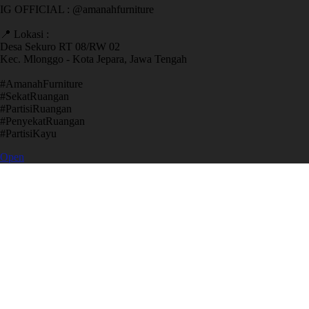
IG OFFICIAL : @amanahfurniture
📍 Lokasi :
Desa Sekuro RT 08/RW 02
Kec. Mlonggo - Kota Jepara, Jawa Tengah
​#AmanahFurniture
​#SekatRuangan
​#PartisiRuangan
​#PenyekatRuangan
​#PartisiKayu
Open