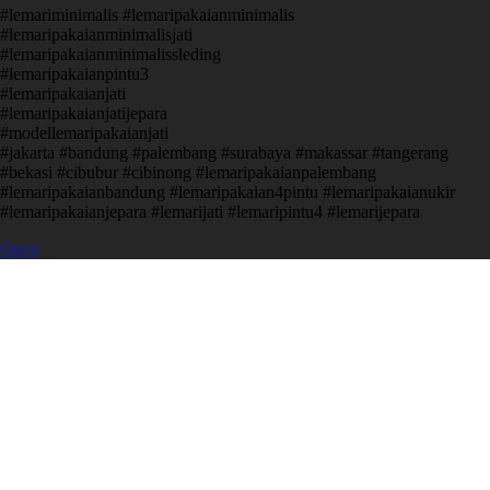
#lemariminimalis #lemaripakaianminimalis
#lemaripakaianminimalisjati
#lemaripakaianminimalissleding
#lemaripakaianpintu3
#lemaripakaianjati
#lemaripakaianjatijepara
#modellemaripakaianjati
#jakarta #bandung #palembang #surabaya #makassar #tangerang
#bekasi #cibubur #cibinong #lemaripakaianpalembang
#lemaripakaianbandung #lemaripakaian4pintu #lemaripakaianukir
#lemaripakaianjepara #lemarijati #lemaripintu4 #lemarijepara
Open