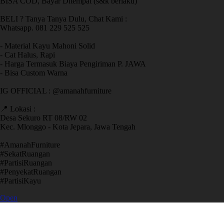
BISA COD, Bayar Ditempat (s&k berlaku)
BELI ? Tanya Tanya Dulu, Chat Kami :
Whatsapp. 081 229 525 525
- Material Kayu Mahoni Solid
- Cat Halus, Rapi
- Harga Termasuk Biaya Pengiriman P. JAWA
- Bisa Custom Warna
IG OFFICIAL : @amanahfurniture
📍 Lokasi :
Desa Sekuro RT 08/RW 02
Kec. Mlonggo - Kota Jepara, Jawa Tengah
​#AmanahFurniture
​#SekatRuangan
​#PartisiRuangan
​#PenyekatRuangan
​#PartisiKayu
Open