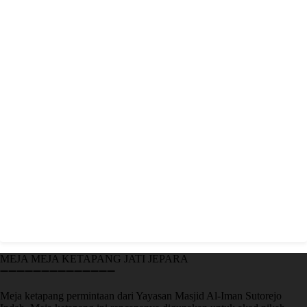
MEJA MEJA KETAPANG JATI JEPARA
➖➖➖➖➖➖➖➖➖➖➖➖➖➖
Meja ketapang permintaan dari Yayasan Masjid Al-Iman Sutorejo