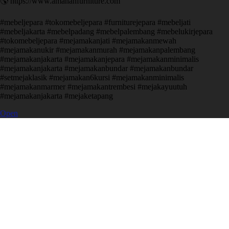
🌎 https://www.amanahfurniture.com
#mebeljepara #tokomebeljepara #furniturejepara #mebeljati
#mebeljakarta #mebelpadang #mebelpalembang #mebelukirjepara
#tokomebeljepara #mejamakanjati #mejamakanmewah
#mejamakanukir #mejamakanmurah #mejamakanpalembang
#mejamakanjakarta #mejamakanjepara #mejamakanminimalis
#mejamakanjakarta #mejamakanbundar #mejamakanbundar
#setmejaklasik #mejamakan6kursi #mejamakanminimalis
#mejamakanmarmer #mejamakantrembesi #mejakayuutuh
#mejamakanjakarta #mejaketapang
Open