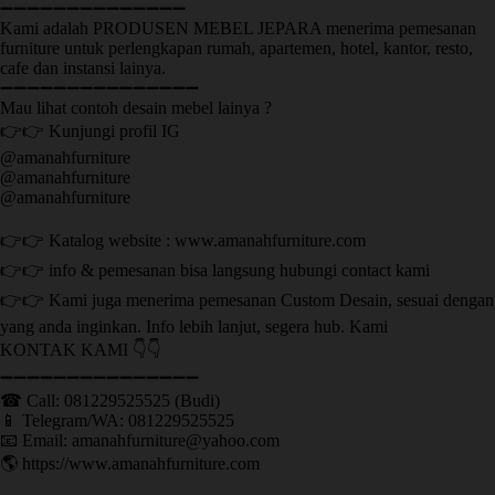
➖➖➖➖➖➖➖➖➖➖➖➖➖➖
Kami adalah PRODUSEN MEBEL JEPARA menerima pemesanan
furniture untuk perlengkapan rumah, apartemen, hotel, kantor, resto,
cafe dan instansi lainya.
➖➖➖➖➖➖➖➖➖➖➖➖➖➖➖
Mau lihat contoh desain mebel lainya ?
👉👉 Kunjungi profil IG
@amanahfurniture
@amanahfurniture
@amanahfurniture
👉👉 Katalog website : www.amanahfurniture.com
👉👉 info & pemesanan bisa langsung hubungi contact kami
👉👉 Kami juga menerima pemesanan Custom Desain, sesuai dengan
yang anda inginkan. Info lebih lanjut, segera hub. Kami
KONTAK KAMI 👇👇
➖➖➖➖➖➖➖➖➖➖➖➖➖➖➖ ㅤ
☎ Call: 081229525525 (Budi)
📱 Telegram/WA: 081229525525
📧 Email: amanahfurniture@yahoo.com
🌎 https://www.amanahfurniture.com