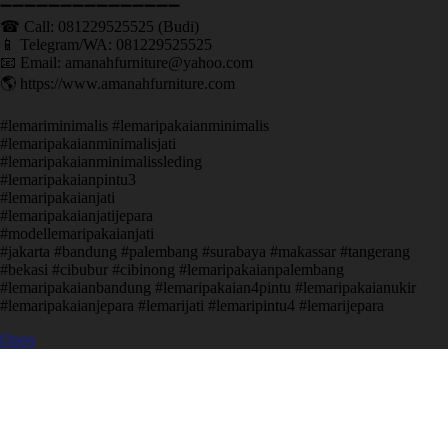
➖➖➖➖➖➖➖➖➖➖➖➖➖➖➖ ㅤ
☎ Call: 081229525525 (Budi)
📱 Telegram/WA: 081229525525
📧 Email: amanahfurniture@yahoo.com
🌎 https://www.amanahfurniture.com
#lemariminimalis #lemaripakaianminimalis
#lemaripakaianminimalisjati
#lemaripakaianminimalissleding
#lemaripakaianpintu3
#lemaripakaianjati
#lemaripakaianjatijepara
#modellemaripakaianjati
#jakarta #bandung #palembang #surabaya #makassar #tangerang
#bekasi #cibubur #cibinong #lemaripakaianpalembang
#lemaripakaianbandung #lemaripakaian4pintu #lemaripakaianukir
#lemaripakaianjepara #lemarijati #lemaripintu4 #lemarijepara
Open