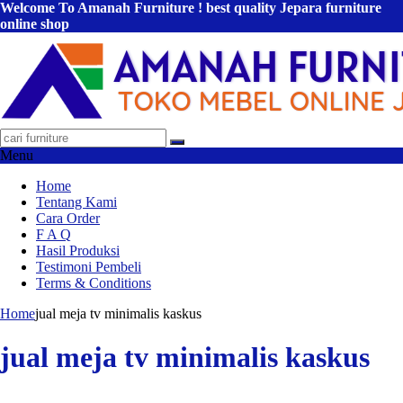
Welcome To Amanah Furniture ! best quality Jepara furniture
online shop
Menu
Home
Tentang Kami
Cara Order
F A Q
Hasil Produksi
Testimoni Pembeli
Terms & Conditions
Home
jual meja tv minimalis kaskus
jual meja tv minimalis kaskus