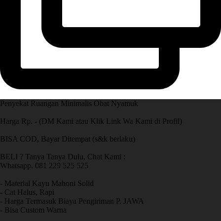
Penyekat Ruangan Minimalis Obat Nyamuk
Harga Rp. - (DM Kami atau Klik Link Wa Kami di Profil)
BISA COD, Bayar Ditempat (s&k berlaku)
BELI ? Tanya Tanya Dulu, Chat Kami :
Whatsapp. 081 229 525 525
- Material Kayu Mahoni Solid
- Cat Halus, Rapi
- Harga Termasuk Biaya Pengiriman P. JAWA
- Bisa Custom Warna