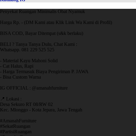
Penyekat Ruangan Minimalis Obat Nyamuk
Harga Rp. - (DM Kami atau Klik Link Wa Kami di Profil)
BISA COD, Bayar Ditempat (s&k berlaku)
BELI ? Tanya Tanya Dulu, Chat Kami :
Whatsapp. 081 229 525 525
- Material Kayu Mahoni Solid
- Cat Halus, Rapi
- Harga Termasuk Biaya Pengiriman P. JAWA
- Bisa Custom Warna
IG OFFICIAL : @amanahfurniture
📍 Lokasi :
Desa Sekuro RT 08/RW 02
Kec. Mlonggo - Kota Jepara, Jawa Tengah
​#AmanahFurniture
​#SekatRuangan
​#PartisiRuangan