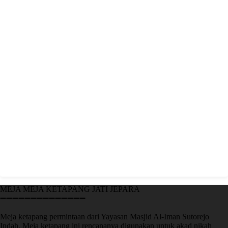
MEJA MEJA KETAPANG JATI JEPARA
➖➖➖➖➖➖➖➖➖➖➖➖➖➖
Meja ketapang permintaan dari Yayasan Masjid Al-Iman Sutorejo
Indah. Meja ketapang ini rencananya digunakan untuk akad nikah