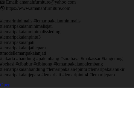
📧 Email: amanahfurniture@yahoo.com
🌎 https://www.amanahfurniture.com
#lemariminimalis #lemaripakaianminimalis
#lemaripakaianminimalisjati
#lemaripakaianminimalissleding
#lemaripakaianpintu3
#lemaripakaianjati
#lemaripakaianjatijepara
#modellemaripakaianjati
#jakarta #bandung #palembang #surabaya #makassar #tangerang
#bekasi #cibubur #cibinong #lemaripakaianpalembang
#lemaripakaianbandung #lemaripakaian4pintu #lemaripakaianukir
#lemaripakaianjepara #lemarijati #lemaripintu4 #lemarijepara
Open