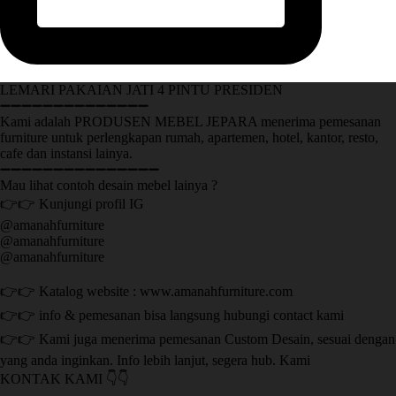
LEMARI PAKAIAN JATI 4 PINTU PRESIDEN
➖➖➖➖➖➖➖➖➖➖➖➖➖➖
Kami adalah PRODUSEN MEBEL JEPARA menerima pemesanan
furniture untuk perlengkapan rumah, apartemen, hotel, kantor, resto,
cafe dan instansi lainya.
➖➖➖➖➖➖➖➖➖➖➖➖➖➖➖
Mau lihat contoh desain mebel lainya ?
👉👉 Kunjungi profil IG
@amanahfurniture
@amanahfurniture
@amanahfurniture
👉👉 Katalog website : www.amanahfurniture.com
👉👉 info & pemesanan bisa langsung hubungi contact kami
👉👉 Kami juga menerima pemesanan Custom Desain, sesuai dengan
yang anda inginkan. Info lebih lanjut, segera hub. Kami
KONTAK KAMI 👇👇