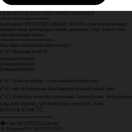
LEMARI PAKAIAN JATI 4 PINTU PRESIDEN
➖➖➖➖➖➖➖➖➖➖➖➖➖➖
Kami adalah PRODUSEN MEBEL JEPARA menerima pemesanan
furniture untuk perlengkapan rumah, apartemen, hotel, kantor, resto,
cafe dan instansi lainya.
➖➖➖➖➖➖➖➖➖➖➖➖➖➖➖
Mau lihat contoh desain mebel lainya ?
👉👉 Kunjungi profil IG
@amanahfurniture
@amanahfurniture
@amanahfurniture
👉👉 Katalog website : www.amanahfurniture.com
👉👉 info & pemesanan bisa langsung hubungi contact kami
👉👉 Kami juga menerima pemesanan Custom Desain, sesuai dengan
yang anda inginkan. Info lebih lanjut, segera hub. Kami
KONTAK KAMI 👇👇
➖➖➖➖➖➖➖➖➖➖➖➖➖➖➖ ㅤ
☎ Call: 081229525525 (Budi)
📱 Telegram/WA: 081229525525