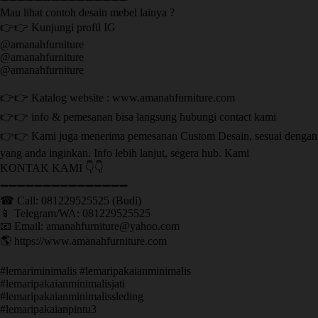
Mau lihat contoh desain mebel lainya ?
👉👉 Kunjungi profil IG
@amanahfurniture
@amanahfurniture
@amanahfurniture
👉👉 Katalog website : www.amanahfurniture.com
👉👉 info & pemesanan bisa langsung hubungi contact kami
👉👉 Kami juga menerima pemesanan Custom Desain, sesuai dengan
yang anda inginkan. Info lebih lanjut, segera hub. Kami
KONTAK KAMI 👇👇
➖➖➖➖➖➖➖➖➖➖➖➖➖➖➖ ㅤ
☎ Call: 081229525525 (Budi)
📱 Telegram/WA: 081229525525
📧 Email: amanahfurniture@yahoo.com
🌎 https://www.amanahfurniture.com
#lemariminimalis #lemaripakaianminimalis
#lemaripakaianminimalisjati
#lemaripakaianminimalissleding
#lemaripakaianpintu3