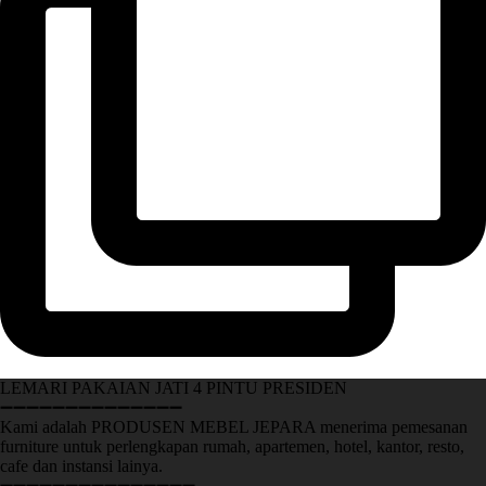
LEMARI PAKAIAN JATI 4 PINTU PRESIDEN
➖➖➖➖➖➖➖➖➖➖➖➖➖➖
Kami adalah PRODUSEN MEBEL JEPARA menerima pemesanan
furniture untuk perlengkapan rumah, apartemen, hotel, kantor, resto,
cafe dan instansi lainya.
➖➖➖➖➖➖➖➖➖➖➖➖➖➖➖