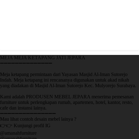
MEJA MEJA KETAPANG JATI JEPARA
➖➖➖➖➖➖➖➖➖➖➖➖➖➖
Meja ketapang permintaan dari Yayasan Masjid Al-Iman Sutorejo
Indah. Meja ketapang ini rencananya digunakan untuk akad nikah
yang diadakan di Masjid Al-Iman Sutorejo Kec. Mulyorejo Surabaya.
Kami adalah PRODUSEN MEBEL JEPARA menerima pemesanan
furniture untuk perlengkapan rumah, apartemen, hotel, kantor, resto,
cafe dan instansi lainya.
➖➖➖➖➖➖➖➖➖➖➖➖➖➖➖
Mau lihat contoh desain mebel lainya ?
👉👉 Kunjungi profil IG
@amanahfurniture
@amanahfurniture