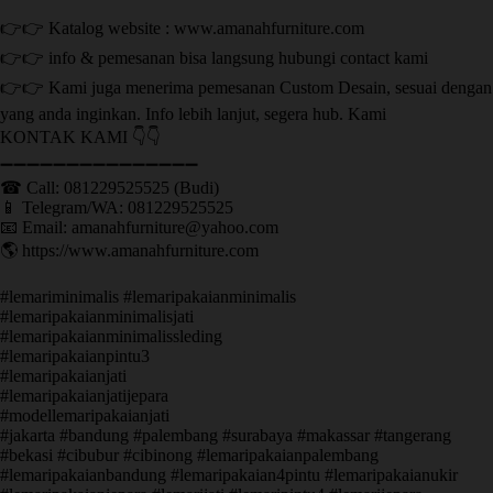
👉👉 Katalog website : www.amanahfurniture.com
👉👉 info & pemesanan bisa langsung hubungi contact kami
👉👉 Kami juga menerima pemesanan Custom Desain, sesuai dengan
yang anda inginkan. Info lebih lanjut, segera hub. Kami
KONTAK KAMI 👇👇
➖➖➖➖➖➖➖➖➖➖➖➖➖➖➖ ㅤ
☎ Call: 081229525525 (Budi)
📱 Telegram/WA: 081229525525
📧 Email: amanahfurniture@yahoo.com
🌎 https://www.amanahfurniture.com
#lemariminimalis #lemaripakaianminimalis
#lemaripakaianminimalisjati
#lemaripakaianminimalissleding
#lemaripakaianpintu3
#lemaripakaianjati
#lemaripakaianjatijepara
#modellemaripakaianjati
#jakarta #bandung #palembang #surabaya #makassar #tangerang
#bekasi #cibubur #cibinong #lemaripakaianpalembang
#lemaripakaianbandung #lemaripakaian4pintu #lemaripakaianukir