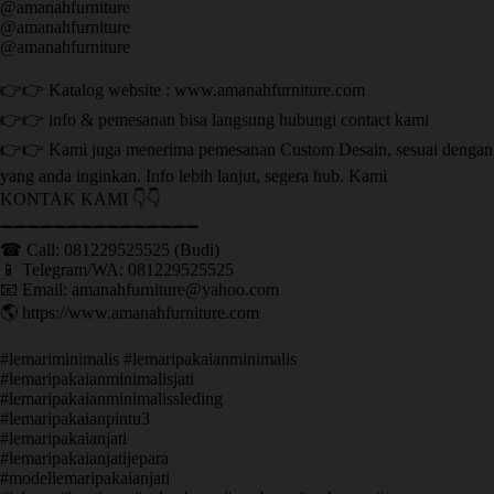
@amanahfurniture
@amanahfurniture
@amanahfurniture
👉👉 Katalog website : www.amanahfurniture.com
👉👉 info & pemesanan bisa langsung hubungi contact kami
👉👉 Kami juga menerima pemesanan Custom Desain, sesuai dengan
yang anda inginkan. Info lebih lanjut, segera hub. Kami
KONTAK KAMI 👇👇
➖➖➖➖➖➖➖➖➖➖➖➖➖➖➖ ㅤ
☎ Call: 081229525525 (Budi)
📱 Telegram/WA: 081229525525
📧 Email: amanahfurniture@yahoo.com
🌎 https://www.amanahfurniture.com
#lemariminimalis #lemaripakaianminimalis
#lemaripakaianminimalisjati
#lemaripakaianminimalissleding
#lemaripakaianpintu3
#lemaripakaianjati
#lemaripakaianjatijepara
#modellemaripakaianjati