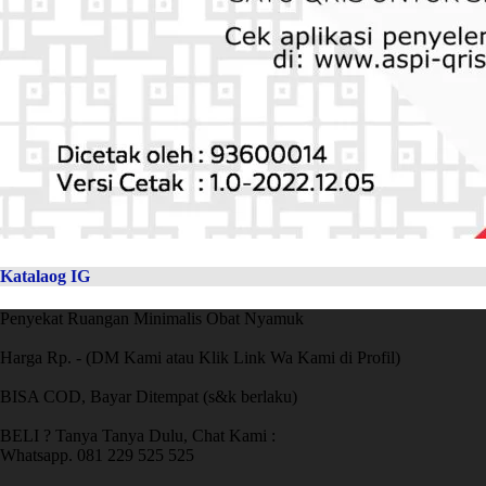
Katalaog IG
Penyekat Ruangan Minimalis Obat Nyamuk
Harga Rp. - (DM Kami atau Klik Link Wa Kami di Profil)
BISA COD, Bayar Ditempat (s&k berlaku)
BELI ? Tanya Tanya Dulu, Chat Kami :
Whatsapp. 081 229 525 525