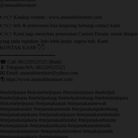
@amanahfurniture
👉👉 Katalog website : www.amanahfurniture.com
👉👉 info & pemesanan bisa langsung hubungi contact kami
👉👉 Kami juga menerima pemesanan Custom Desain, sesuai dengan
yang anda inginkan. Info lebih lanjut, segera hub. Kami
KONTAK KAMI 👇👇
➖➖➖➖➖➖➖➖➖➖➖➖➖➖➖ ㅤ
☎ Call: 081229525525 (Budi)
📱 Telegram/WA: 081229525525
📧 Email: amanahfurniture@yahoo.com
🌎 https://www.amanahfurniture.com
#mebeljepara #tokomebeljepara #furniturejepara #mebeljati
#mebeljakarta #mebelpadang #mebelpalembang #mebelukirjepara
#tokomebeljepara #mejamakanjati #mejamakanmewah
#mejamakanukir #mejamakanmurah #mejamakanpalembang
#mejamakanjakarta #mejamakanjepara #mejamakanminimalis
#mejamakanjakarta #mejamakanbundar #mejamakanbundar
#setmejaklasik #mejamakan6kursi #mejamakanminimalis
#mejamakanmarmer #mejamakantrembesi #mejakayuutuh
#mejamakanjakarta #mejaketapang