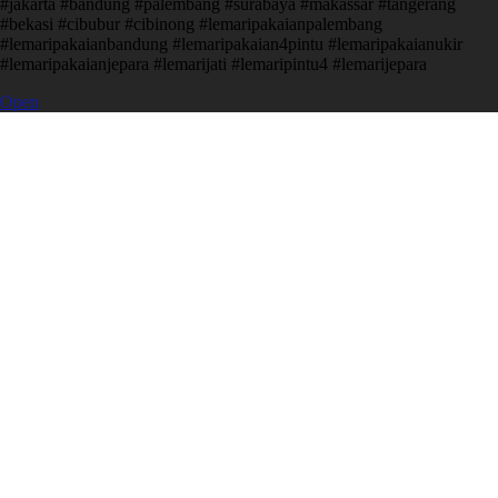
#jakarta #bandung #palembang #surabaya #makassar #tangerang
#bekasi #cibubur #cibinong #lemaripakaianpalembang
#lemaripakaianbandung #lemaripakaian4pintu #lemaripakaianukir
#lemaripakaianjepara #lemarijati #lemaripintu4 #lemarijepara
Open