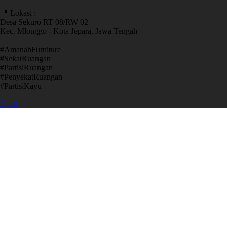
📍 Lokasi :
Desa Sekuro RT 08/RW 02
Kec. Mlonggo - Kota Jepara, Jawa Tengah
​#AmanahFurniture
​#SekatRuangan
​#PartisiRuangan
​#PenyekatRuangan
​#PartisiKayu
Open