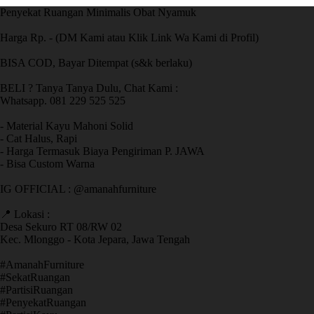
Penyekat Ruangan Minimalis Obat Nyamuk
Harga Rp. - (DM Kami atau Klik Link Wa Kami di Profil)
BISA COD, Bayar Ditempat (s&k berlaku)
BELI ? Tanya Tanya Dulu, Chat Kami :
Whatsapp. 081 229 525 525
- Material Kayu Mahoni Solid
- Cat Halus, Rapi
- Harga Termasuk Biaya Pengiriman P. JAWA
- Bisa Custom Warna
IG OFFICIAL : @amanahfurniture
📍 Lokasi :
Desa Sekuro RT 08/RW 02
Kec. Mlonggo - Kota Jepara, Jawa Tengah
​#AmanahFurniture
​#SekatRuangan
​#PartisiRuangan
​#PenyekatRuangan