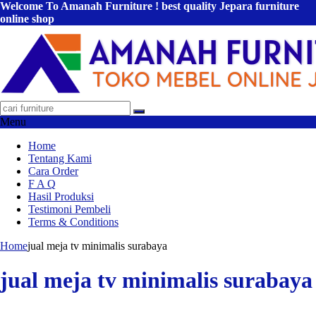
Welcome To Amanah Furniture ! best quality Jepara furniture
online shop
Menu
Home
Tentang Kami
Cara Order
F A Q
Hasil Produksi
Testimoni Pembeli
Terms & Conditions
Home
jual meja tv minimalis surabaya
jual meja tv minimalis surabaya