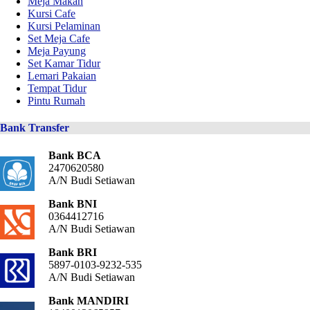
Meja Makan
Kursi Cafe
Kursi Pelaminan
Set Meja Cafe
Meja Payung
Set Kamar Tidur
Lemari Pakaian
Tempat Tidur
Pintu Rumah
Bank Transfer
Bank BCA
2470620580
A/N Budi Setiawan
Bank BNI
0364412716
A/N Budi Setiawan
Bank BRI
5897-0103-9232-535
A/N Budi Setiawan
Bank MANDIRI