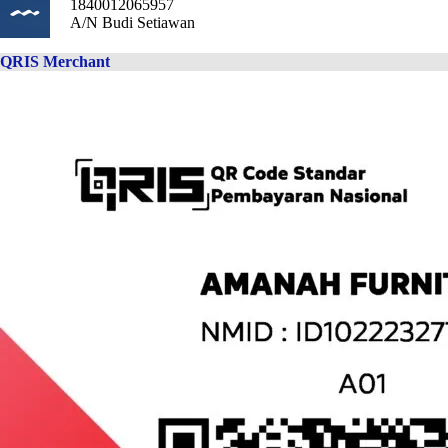
1840012065957
A/N Budi Setiawan
QRIS Merchant