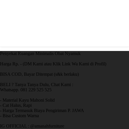
Penyekat Ruangan Minimalis Obat Nyamuk
Harga Rp. - (DM Kami atau Klik Link Wa Kami di Profil)
BISA COD, Bayar Ditempat (s&k berlaku)
BELI ? Tanya Tanya Dulu, Chat Kami :
Whatsapp. 081 229 525 525
- Material Kayu Mahoni Solid
- Cat Halus, Rapi
- Harga Termasuk Biaya Pengiriman P. JAWA
- Bisa Custom Warna
IG OFFICIAL : @amanahfurniture