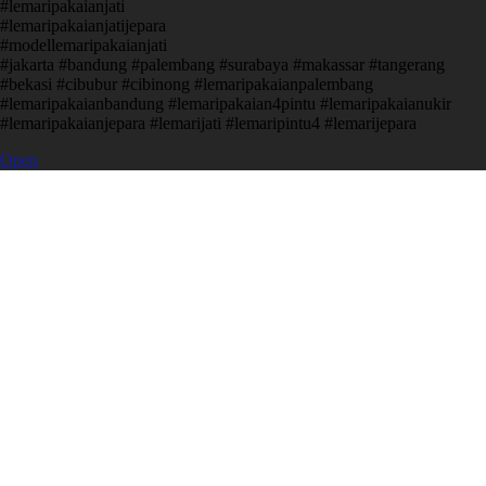
#lemaripakaianjati
#lemaripakaianjatijepara
#modellemaripakaianjati
#jakarta #bandung #palembang #surabaya #makassar #tangerang
#bekasi #cibubur #cibinong #lemaripakaianpalembang
#lemaripakaianbandung #lemaripakaian4pintu #lemaripakaianukir
#lemaripakaianjepara #lemarijati #lemaripintu4 #lemarijepara
Open