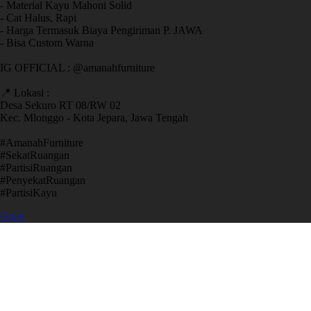
- Material Kayu Mahoni Solid
- Cat Halus, Rapi
- Harga Termasuk Biaya Pengiriman P. JAWA
- Bisa Custom Warna
IG OFFICIAL : @amanahfurniture
📍 Lokasi :
Desa Sekuro RT 08/RW 02
Kec. Mlonggo - Kota Jepara, Jawa Tengah
​#AmanahFurniture
​#SekatRuangan
​#PartisiRuangan
​#PenyekatRuangan
​#PartisiKayu
Open