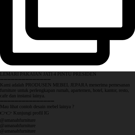
LEMARI PAKAIAN JATI 4 PINTU PRESIDEN
➖➖➖➖➖➖➖➖➖➖➖➖➖➖
Kami adalah PRODUSEN MEBEL JEPARA menerima pemesanan
furniture untuk perlengkapan rumah, apartemen, hotel, kantor, resto,
cafe dan instansi lainya.
➖➖➖➖➖➖➖➖➖➖➖➖➖➖➖
Mau lihat contoh desain mebel lainya ?
👉👉 Kunjungi profil IG
@amanahfurniture
@amanahfurniture
@amanahfurniture