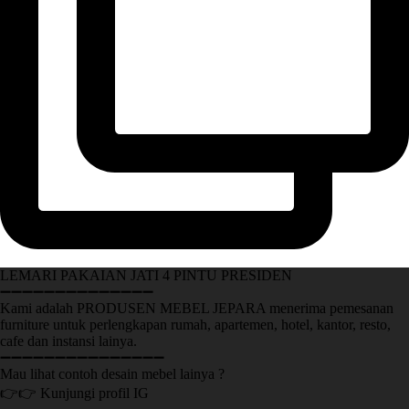
LEMARI PAKAIAN JATI 4 PINTU PRESIDEN
➖➖➖➖➖➖➖➖➖➖➖➖➖➖
Kami adalah PRODUSEN MEBEL JEPARA menerima pemesanan
furniture untuk perlengkapan rumah, apartemen, hotel, kantor, resto,
cafe dan instansi lainya.
➖➖➖➖➖➖➖➖➖➖➖➖➖➖➖
Mau lihat contoh desain mebel lainya ?
👉👉 Kunjungi profil IG