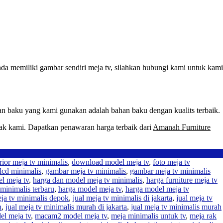
a memiliki gambar sendiri meja tv, silahkan hubungi kami untuk kami
han baku yang kami gunakan adalah bahan baku dengan kualits terbaik.
ak kami. Dapatkan penawaran harga terbaik dari
Amanah Furniture
rior meja tv minimalis
,
download model meja tv
,
foto meja tv
lcd minimalis
,
gambar meja tv minimalis
,
gambar meja tv minimalis
l meja tv
,
harga dan model meja tv minimalis
,
harga furniture meja tv
 minimalis terbaru
,
harga model meja tv
,
harga model meja tv
eja tv minimalis depok
,
jual meja tv minimalis di jakarta
,
jual meja tv
h
,
jual meja tv minimalis murah di jakarta
,
jual meja tv minimalis murah
l meja tv
,
macam2 model meja tv
,
meja minimalis untuk tv
,
meja rak