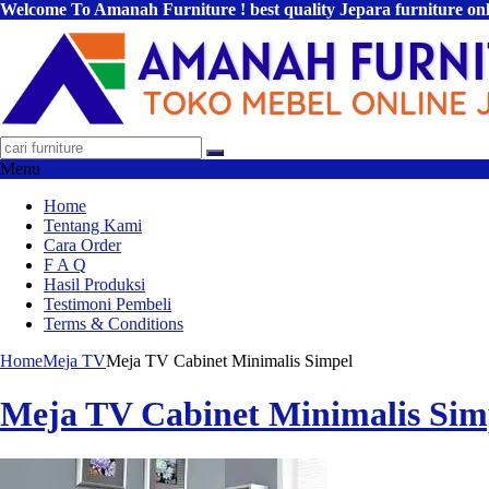
Welcome To Amanah Furniture ! best quality Jepara furniture on
Menu
Home
Tentang Kami
Cara Order
F A Q
Hasil Produksi
Testimoni Pembeli
Terms & Conditions
Home
Meja TV
Meja TV Cabinet Minimalis Simpel
Meja TV Cabinet Minimalis Sim