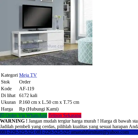
Kategori
Meja TV
Stok
Order
Kode
AF-119
Di lihat
6172 kali
Ukuran
P.160 cm x L.50 cm x T.75 cm
Harga
Rp (Hubungi Kami)
Order Via WhatsApp
Telpon Sekarang
WARNING !
Jangan mudah tergiur harga murah ! Harga di bawah sta
Jadilah pembeli yang cerdas, pilihlah kualitas yang sesuai harapan And
081-229-525-525
081-229-525-525
amanahfurniture@yahoo.com