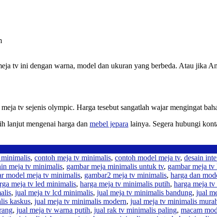
m
a tv ini dengan warna, model dan ukuran yang berbeda. Atau jika And
a meja tv sejenis olympic. Harga tesebut sangatlah wajar mengingat ba
bih lanjut mengenai harga dan
mebel jepara
lainya. Segera hubungi kont
 minimalis
,
contoh meja tv minimalis
,
contoh model meja tv
,
desain inte
in meja tv minimalis
,
gambar meja minimalis untuk tv
,
gambar meja tv 
r model meja tv minimalis
,
gambar2 meja tv minimalis
,
harga dan mode
rga meja tv led minimalis
,
harga meja tv minimalis putih
,
harga meja tv
alis
,
jual meja tv lcd minimalis
,
jual meja tv minimalis bandung
,
jual m
lis kaskus
,
jual meja tv minimalis modern
,
jual meja tv minimalis mura
erang
,
jual meja tv warna putih
,
jual rak tv minimalis paling
,
macam mode