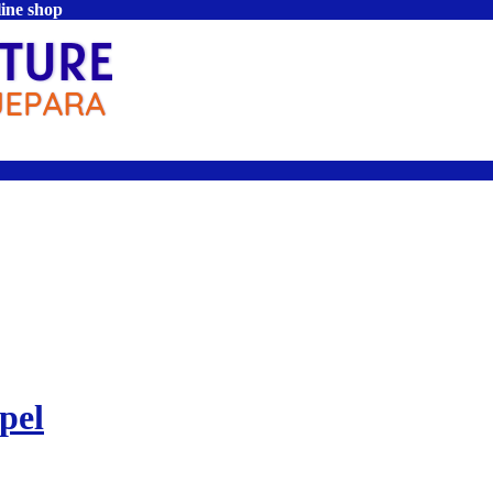
line shop
pel