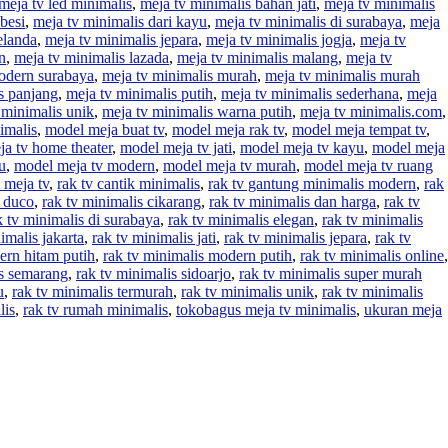
meja tv led minimalis
,
meja tv minimalis bahan jati
,
meja tv minimalis
 besi
,
meja tv minimalis dari kayu
,
meja tv minimalis di surabaya
,
meja
elanda
,
meja tv minimalis jepara
,
meja tv minimalis jogja
,
meja tv
n
,
meja tv minimalis lazada
,
meja tv minimalis malang
,
meja tv
odern surabaya
,
meja tv minimalis murah
,
meja tv minimalis murah
s panjang
,
meja tv minimalis putih
,
meja tv minimalis sederhana
,
meja
 minimalis unik
,
meja tv minimalis warna putih
,
meja tv minimalis.com
,
imalis
,
model meja buat tv
,
model meja rak tv
,
model meja tempat tv
,
a tv home theater
,
model meja tv jati
,
model meja tv kayu
,
model meja
u
,
model meja tv modern
,
model meja tv murah
,
model meja tv ruang
 meja tv
,
rak tv cantik minimalis
,
rak tv gantung minimalis modern
,
rak
t duco
,
rak tv minimalis cikarang
,
rak tv minimalis dan harga
,
rak tv
k tv minimalis di surabaya
,
rak tv minimalis elegan
,
rak tv minimalis
imalis jakarta
,
rak tv minimalis jati
,
rak tv minimalis jepara
,
rak tv
ern hitam putih
,
rak tv minimalis modern putih
,
rak tv minimalis online
,
is semarang
,
rak tv minimalis sidoarjo
,
rak tv minimalis super murah
u
,
rak tv minimalis termurah
,
rak tv minimalis unik
,
rak tv minimalis
lis
,
rak tv rumah minimalis
,
tokobagus meja tv minimalis
,
ukuran meja