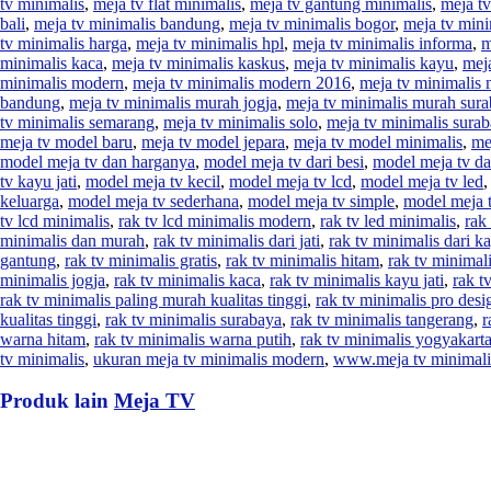
tv minimalis
,
meja tv flat minimalis
,
meja tv gantung minimalis
,
meja tv
bali
,
meja tv minimalis bandung
,
meja tv minimalis bogor
,
meja tv mini
tv minimalis harga
,
meja tv minimalis hpl
,
meja tv minimalis informa
,
m
minimalis kaca
,
meja tv minimalis kaskus
,
meja tv minimalis kayu
,
meja
minimalis modern
,
meja tv minimalis modern 2016
,
meja tv minimalis
bandung
,
meja tv minimalis murah jogja
,
meja tv minimalis murah sur
tv minimalis semarang
,
meja tv minimalis solo
,
meja tv minimalis sura
meja tv model baru
,
meja tv model jepara
,
meja tv model minimalis
,
me
model meja tv dan harganya
,
model meja tv dari besi
,
model meja tv da
tv kayu jati
,
model meja tv kecil
,
model meja tv lcd
,
model meja tv led
keluarga
,
model meja tv sederhana
,
model meja tv simple
,
model meja t
tv lcd minimalis
,
rak tv lcd minimalis modern
,
rak tv led minimalis
,
rak
minimalis dan murah
,
rak tv minimalis dari jati
,
rak tv minimalis dari k
gantung
,
rak tv minimalis gratis
,
rak tv minimalis hitam
,
rak tv minimal
minimalis jogja
,
rak tv minimalis kaca
,
rak tv minimalis kayu jati
,
rak t
rak tv minimalis paling murah kualitas tinggi
,
rak tv minimalis pro desi
kualitas tinggi
,
rak tv minimalis surabaya
,
rak tv minimalis tangerang
,
r
warna hitam
,
rak tv minimalis warna putih
,
rak tv minimalis yogyakart
tv minimalis
,
ukuran meja tv minimalis modern
,
www.meja tv minimali
Produk lain
Meja TV