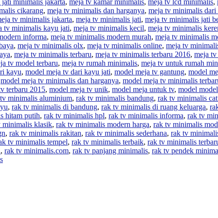
 jati minimalis jakarta
,
meja tv kamar minimalis
,
meja tv lcd minimalis
,
malis cikarang
,
meja tv minimalis dan harganya
,
meja tv minimalis dari
eja tv minimalis jakarta
,
meja tv minimalis jati
,
meja tv minimalis jati b
 tv minimalis kayu jati
,
meja tv minimalis kecil
,
meja tv minimalis kere
 modern informa
,
meja tv minimalis modern murah
,
meja tv minimalis m
abaya
,
meja tv minimalis olx
,
meja tv minimalis online
,
meja tv minimali
baya
,
meja tv minimalis terbaru
,
meja tv minimalis terbaru 2016
,
meja tv
ja tv model terbaru
,
meja tv rumah minimalis
,
meja tv untuk rumah min
ri kayu
,
model meja tv dari kayu jati
,
model meja tv gantung
,
model mej
,
model meja tv minimalis dan harganya
,
model meja tv minimalis terbar
v terbaru 2015
,
model meja tv unik
,
model meja untuk tv
,
model model
 tv minimalis aluminium
,
rak tv minimalis bandung
,
rak tv minimalis ca
ayu
,
rak tv minimalis di bandung
,
rak tv minimalis di ruang keluarga
,
ra
is hitam putih
,
rak tv minimalis hpl
,
rak tv minimalis informa
,
rak tv min
v minimalis klasik
,
rak tv minimalis modern harga
,
rak tv minimalis mod
gn
,
rak tv minimalis rakitan
,
rak tv minimalis sederhana
,
rak tv minimal
ak tv minimalis tempel
,
rak tv minimalis terbaik
,
rak tv minimalis terbar
a
,
rak tv minimalis.com
,
rak tv panjang minimalis
,
rak tv pendek minima
s