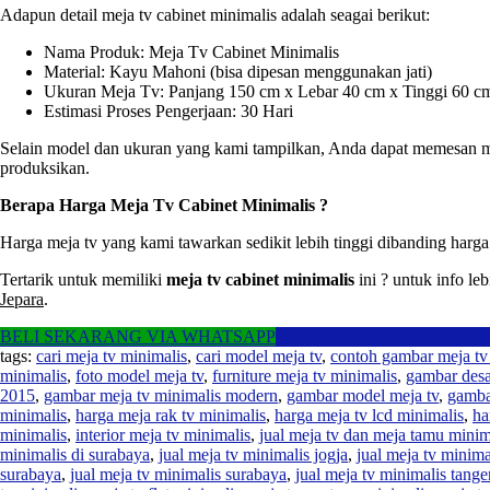
Adapun detail meja tv cabinet minimalis adalah seagai berikut:
Nama Produk: Meja Tv Cabinet Minimalis
Material: Kayu Mahoni (bisa dipesan menggunakan jati)
Ukuran Meja Tv: Panjang 150 cm x Lebar 40 cm x Tinggi 60 c
Estimasi Proses Pengerjaan: 30 Hari
Selain model dan ukuran yang kami tampilkan, Anda dapat memesan mej
produksikan.
Berapa Harga Meja Tv Cabinet Minimalis ?
Harga meja tv yang kami tawarkan sedikit lebih tinggi dibanding harg
Tertarik untuk memiliki
meja tv cabinet minimalis
ini ? untuk info le
Jepara
.
BELI SEKARANG VIA WHATSAPP
tags:
cari meja tv minimalis
,
cari model meja tv
,
contoh gambar meja tv
minimalis
,
foto model meja tv
,
furniture meja tv minimalis
,
gambar desa
2015
,
gambar meja tv minimalis modern
,
gambar model meja tv
,
gamba
minimalis
,
harga meja rak tv minimalis
,
harga meja tv lcd minimalis
,
ha
minimalis
,
interior meja tv minimalis
,
jual meja tv dan meja tamu minim
minimalis di surabaya
,
jual meja tv minimalis jogja
,
jual meja tv minima
surabaya
,
jual meja tv minimalis surabaya
,
jual meja tv minimalis tang