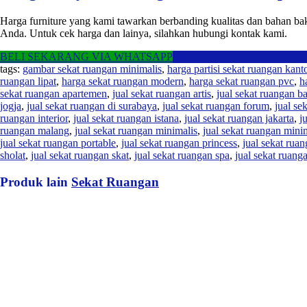
Harga furniture yang kami tawarkan berbanding kualitas dan bahan b
Anda. Untuk cek harga dan lainya, silahkan hubungi kontak kami.
BELI SEKARANG VIA WHATSAPP
tags:
gambar sekat ruangan minimalis
,
harga partisi sekat ruangan kant
ruangan lipat
,
harga sekat ruangan modern
,
harga sekat ruangan pvc
,
h
sekat ruangan apartemen
,
jual sekat ruangan artis
,
jual sekat ruangan 
jogja
,
jual sekat ruangan di surabaya
,
jual sekat ruangan forum
,
jual se
ruangan interior
,
jual sekat ruangan istana
,
jual sekat ruangan jakarta
,
j
ruangan malang
,
jual sekat ruangan minimalis
,
jual sekat ruangan minim
jual sekat ruangan portable
,
jual sekat ruangan princess
,
jual sekat rua
sholat
,
jual sekat ruangan skat
,
jual sekat ruangan spa
,
jual sekat ruang
Produk lain
Sekat Ruangan