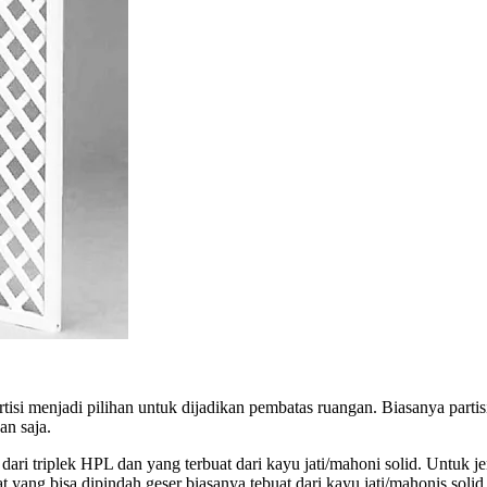
tisi menjadi pilihan untuk dijadikan pembatas ruangan. Biasanya partis
an saja.
 dari triplek HPL dan yang terbuat dari kayu jati/mahoni solid. Untuk
t yang bisa dipindah geser biasanya tebuat dari kayu jati/mahonis solid