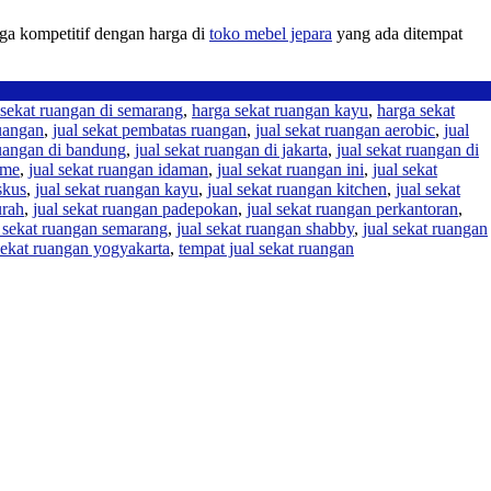
rga kompetitif dengan harga di
toko mebel jepara
yang ada ditempat
 sekat ruangan di semarang
,
harga sekat ruangan kayu
,
harga sekat
ruangan
,
jual sekat pembatas ruangan
,
jual sekat ruangan aerobic
,
jual
ruangan di bandung
,
jual sekat ruangan di jakarta
,
jual sekat ruangan di
ome
,
jual sekat ruangan idaman
,
jual sekat ruangan ini
,
jual sekat
skus
,
jual sekat ruangan kayu
,
jual sekat ruangan kitchen
,
jual sekat
urah
,
jual sekat ruangan padepokan
,
jual sekat ruangan perkantoran
,
l sekat ruangan semarang
,
jual sekat ruangan shabby
,
jual sekat ruangan
sekat ruangan yogyakarta
,
tempat jual sekat ruangan