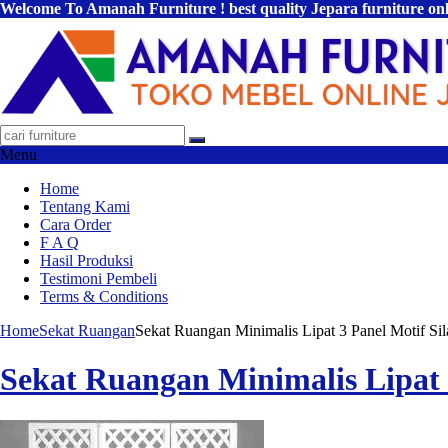
Welcome To Amanah Furniture ! best quality Jepara furniture on
Menu
Home
Tentang Kami
Cara Order
F A Q
Hasil Produksi
Testimoni Pembeli
Terms & Conditions
Home
Sekat Ruangan
Sekat Ruangan Minimalis Lipat 3 Panel Motif Si
Sekat Ruangan Minimalis Lipat 