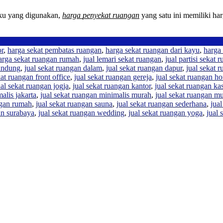
aku yang digunakan,
harga
penyekat ruangan
yang satu ini memiliki ha
or
,
harga sekat pembatas ruangan
,
harga sekat ruangan dari kayu
,
harga
arga sekat ruangan rumah
,
jual lemari sekat ruangan
,
jual partisi sekat 
bandung
,
jual sekat ruangan dalam
,
jual sekat ruangan dapur
,
jual sekat 
kat ruangan front office
,
jual sekat ruangan gereja
,
jual sekat ruangan h
ual sekat ruangan jogja
,
jual sekat ruangan kantor
,
jual sekat ruangan ka
alis jakarta
,
jual sekat ruangan minimalis murah
,
jual sekat ruangan m
ngan rumah
,
jual sekat ruangan sauna
,
jual sekat ruangan sederhana
,
jua
an surabaya
,
jual sekat ruangan wedding
,
jual sekat ruangan yoga
,
jual 