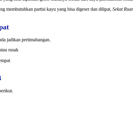
 membutuhkan partisi kayu yang bisa digeser dan dilipat,
Sekat Ruan
pat
da jadikan pertimabangan.
atau rusak
tempat
3
berikut.