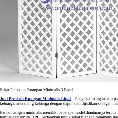
Sekat Pembatas Ruangan Minimalis 3 Panel
Jual Pemisah Ruangan Minimalis Lipat
– Penyekat ruangan atau par
keluarga, area ruang keluarga dengan dapur atau dijadikan sebagai hias
Partisi ruangan minimalis memiliki beberapa model diantaranya terbuat
terbuat dari triplek HPL. Sedangkan untuk sekat ruangan minimalis lipa