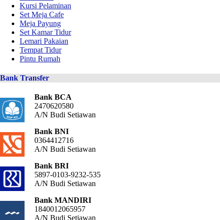
Kursi Pelaminan
Set Meja Cafe
Meja Payung
Set Kamar Tidur
Lemari Pakaian
Tempat Tidur
Pintu Rumah
Bank Transfer
Bank BCA
2470620580
A/N Budi Setiawan
Bank BNI
0364412716
A/N Budi Setiawan
Bank BRI
5897-0103-9232-535
A/N Budi Setiawan
Bank MANDIRI
1840012065957
A/N Budi Setiawan