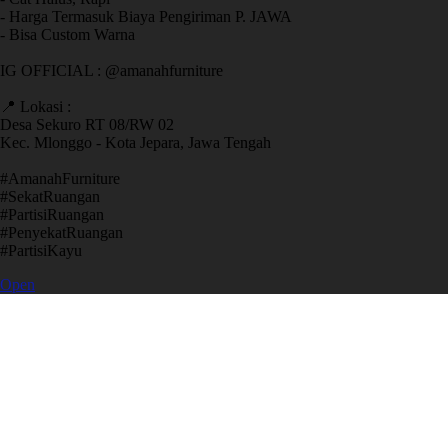
- Harga Termasuk Biaya Pengiriman P. JAWA
- Bisa Custom Warna
IG OFFICIAL : @amanahfurniture
📍 Lokasi :
Desa Sekuro RT 08/RW 02
Kec. Mlonggo - Kota Jepara, Jawa Tengah
​#AmanahFurniture
​#SekatRuangan
​#PartisiRuangan
​#PenyekatRuangan
​#PartisiKayu
Open