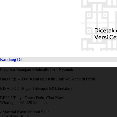
Katalaog IG
Penyekat Ruangan Minimalis Obat Nyamuk
Harga Rp. - (DM Kami atau Klik Link Wa Kami di Profil)
BISA COD, Bayar Ditempat (s&k berlaku)
BELI ? Tanya Tanya Dulu, Chat Kami :
Whatsapp. 081 229 525 525
- Material Kayu Mahoni Solid
- Cat Halus, Rapi