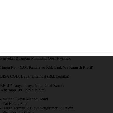
Penyekat Ruangan Minimalis Obat Nyamuk
Harga Rp. - (DM Kami atau Klik Link Wa Kami di Profil)
BISA COD, Bayar Ditempat (s&k berlaku)
BELI ? Tanya Tanya Dulu, Chat Kami :
Whatsapp. 081 229 525 525
- Material Kayu Mahoni Solid
- Cat Halus, Rapi
- Harga Termasuk Biaya Pengiriman P. JAWA
- Bisa Custom Warna