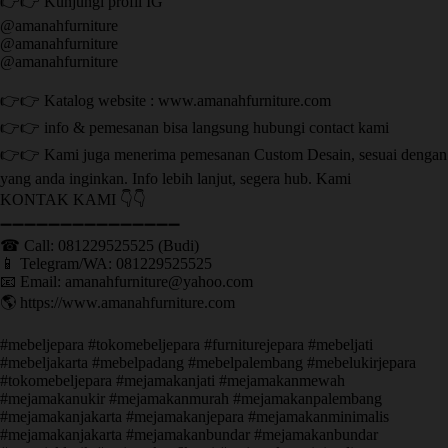
👉👉 Kunjungi profil IG
@amanahfurniture
@amanahfurniture
@amanahfurniture
👉👉 Katalog website : www.amanahfurniture.com
👉👉 info & pemesanan bisa langsung hubungi contact kami
👉👉 Kami juga menerima pemesanan Custom Desain, sesuai dengan
yang anda inginkan. Info lebih lanjut, segera hub. Kami
KONTAK KAMI 👇👇
➖➖➖➖➖➖➖➖➖➖➖➖➖➖➖ ㅤ
☎ Call: 081229525525 (Budi)
📱 Telegram/WA: 081229525525
📧 Email: amanahfurniture@yahoo.com
🌎 https://www.amanahfurniture.com
#mebeljepara #tokomebeljepara #furniturejepara #mebeljati
#mebeljakarta #mebelpadang #mebelpalembang #mebelukirjepara
#tokomebeljepara #mejamakanjati #mejamakanmewah
#mejamakanukir #mejamakanmurah #mejamakanpalembang
#mejamakanjakarta #mejamakanjepara #mejamakanminimalis
#mejamakanjakarta #mejamakanbundar #mejamakanbundar