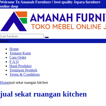
Welcome To Amanah Furniture ! best quality Jepara furniture
online shop
Menu
Home
Tentang Kami
Cara Order
F A Q
Hasil Produksi
Testimoni Pembeli
Terms & Conditions
Home
jual sekat ruangan kitchen
jual sekat ruangan kitchen