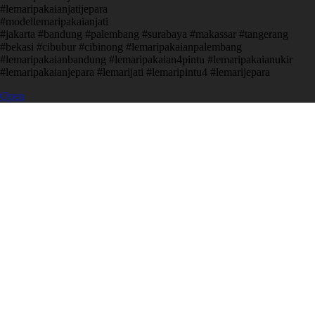
#lemaripakaianjatijepara
#modellemaripakaianjati
#jakarta #bandung #palembang #surabaya #makassar #tangerang
#bekasi #cibubur #cibinong #lemaripakaianpalembang
#lemaripakaianbandung #lemaripakaian4pintu #lemaripakaianukir
#lemaripakaianjepara #lemarijati #lemaripintu4 #lemarijepara
Open