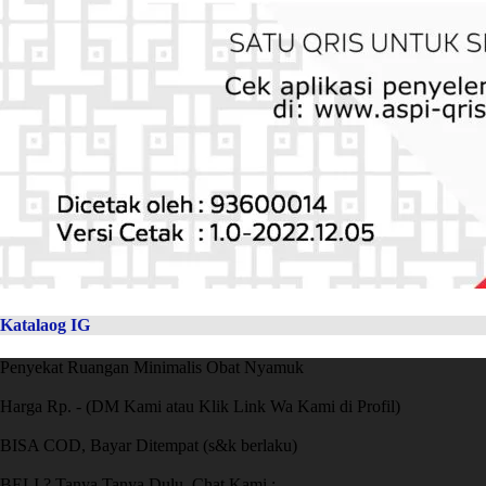
Katalaog IG
Penyekat Ruangan Minimalis Obat Nyamuk
Harga Rp. - (DM Kami atau Klik Link Wa Kami di Profil)
BISA COD, Bayar Ditempat (s&k berlaku)
BELI ? Tanya Tanya Dulu, Chat Kami :