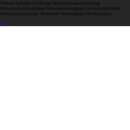
#bekasi #cibubur #cibinong #lemaripakaianpalembang
#lemaripakaianbandung #lemaripakaian4pintu #lemaripakaianukir
#lemaripakaianjepara #lemarijati #lemaripintu4 #lemarijepara
Open