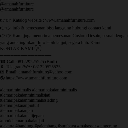
@amanahfurniture
@amanahfurniture
👉👉 Katalog website : www.amanahfurniture.com
👉👉 info & pemesanan bisa langsung hubungi contact kami
👉👉 Kami juga menerima pemesanan Custom Desain, sesuai dengan
yang anda inginkan. Info lebih lanjut, segera hub. Kami
KONTAK KAMI 👇👇
➖➖➖➖➖➖➖➖➖➖➖➖➖➖➖ ㅤ
☎ Call: 081229525525 (Budi)
📱 Telegram/WA: 081229525525
📧 Email: amanahfurniture@yahoo.com
🌎 https://www.amanahfurniture.com
#lemariminimalis #lemaripakaianminimalis
#lemaripakaianminimalisjati
#lemaripakaianminimalissleding
#lemaripakaianpintu3
#lemaripakaianjati
#lemaripakaianjatijepara
#modellemaripakaianjati
#jakarta #bandung #palembang #surabaya #makassar #tangerang