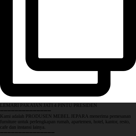
LEMARI PAKAIAN JATI 4 PINTU PRESIDEN
➖➖➖➖➖➖➖➖➖➖➖➖➖➖
Kami adalah PRODUSEN MEBEL JEPARA menerima pemesanan
furniture untuk perlengkapan rumah, apartemen, hotel, kantor, resto,
cafe dan instansi lainya.
➖➖➖➖➖➖➖➖➖➖➖➖➖➖➖