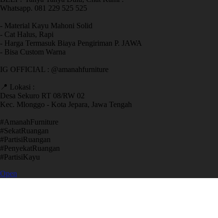
Whatsapp. 081 229 525 525
- Material Kayu Mahoni Solid
- Cat Halus, Rapi
- Harga Termasuk Biaya Pengiriman P. JAWA
- Bisa Custom Warna
IG OFFICIAL : @amanahfurniture
📍 Lokasi :
Desa Sekuro RT 08/RW 02
Kec. Mlonggo - Kota Jepara, Jawa Tengah
​#AmanahFurniture
​#SekatRuangan
​#PartisiRuangan
​#PenyekatRuangan
​#PartisiKayu
Open