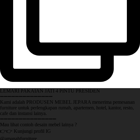
LEMARI PAKAIAN JATI 4 PINTU PRESIDEN
➖➖➖➖➖➖➖➖➖➖➖➖➖➖
Kami adalah PRODUSEN MEBEL JEPARA menerima pemesanan
furniture untuk perlengkapan rumah, apartemen, hotel, kantor, resto,
cafe dan instansi lainya.
➖➖➖➖➖➖➖➖➖➖➖➖➖➖➖
Mau lihat contoh desain mebel lainya ?
👉👉 Kunjungi profil IG
@amanahfurniture