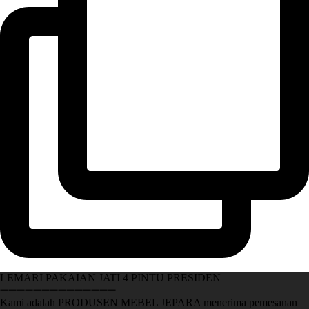
LEMARI PAKAIAN JATI 4 PINTU PRESIDEN
➖➖➖➖➖➖➖➖➖➖➖➖➖➖
Kami adalah PRODUSEN MEBEL JEPARA menerima pemesanan