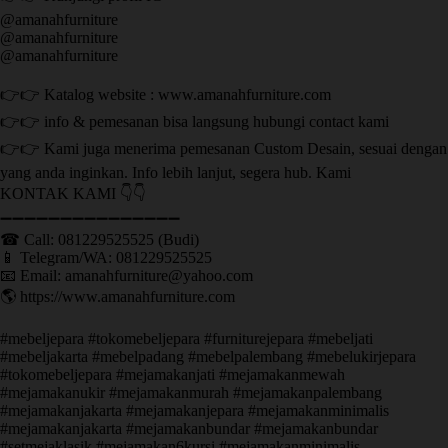
@amanahfurniture
@amanahfurniture
@amanahfurniture
👉👉 Katalog website : www.amanahfurniture.com
👉👉 info & pemesanan bisa langsung hubungi contact kami
👉👉 Kami juga menerima pemesanan Custom Desain, sesuai dengan
yang anda inginkan. Info lebih lanjut, segera hub. Kami
KONTAK KAMI 👇👇
➖➖➖➖➖➖➖➖➖➖➖➖➖➖➖ ㅤ
☎ Call: 081229525525 (Budi)
📱 Telegram/WA: 081229525525
📧 Email: amanahfurniture@yahoo.com
🌎 https://www.amanahfurniture.com
#mebeljepara #tokomebeljepara #furniturejepara #mebeljati
#mebeljakarta #mebelpadang #mebelpalembang #mebelukirjepara
#tokomebeljepara #mejamakanjati #mejamakanmewah
#mejamakanukir #mejamakanmurah #mejamakanpalembang
#mejamakanjakarta #mejamakanjepara #mejamakanminimalis
#mejamakanjakarta #mejamakanbundar #mejamakanbundar
#setmejaklasik #mejamakan6kursi #mejamakanminimalis