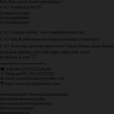
Mau lihat contoh desain mebel lainya ?
👉👉 Kunjungi profil IG
@amanahfurniture
@amanahfurniture
@amanahfurniture
👉👉 Katalog website : www.amanahfurniture.com
👉👉 info & pemesanan bisa langsung hubungi contact kami
👉👉 Kami juga menerima pemesanan Custom Desain, sesuai dengan
yang anda inginkan. Info lebih lanjut, segera hub. Kami
KONTAK KAMI 👇👇
➖➖➖➖➖➖➖➖➖➖➖➖➖➖➖ ㅤ
☎ Call: 081229525525 (Budi)
📱 Telegram/WA: 081229525525
📧 Email: amanahfurniture@yahoo.com
🌎 https://www.amanahfurniture.com
#lemariminimalis #lemaripakaianminimalis
#lemaripakaianminimalisjati
#lemaripakaianminimalissleding
#lemaripakaianpintu3
#lemaripakaianjati