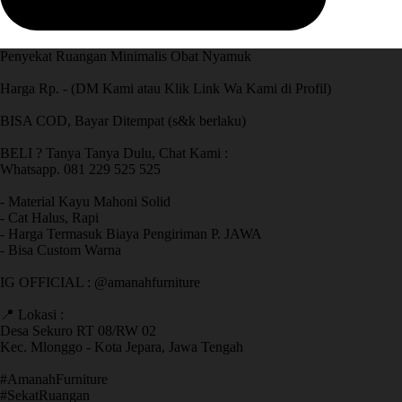
Penyekat Ruangan Minimalis Obat Nyamuk
Harga Rp. - (DM Kami atau Klik Link Wa Kami di Profil)
BISA COD, Bayar Ditempat (s&k berlaku)
BELI ? Tanya Tanya Dulu, Chat Kami :
Whatsapp. 081 229 525 525
- Material Kayu Mahoni Solid
- Cat Halus, Rapi
- Harga Termasuk Biaya Pengiriman P. JAWA
- Bisa Custom Warna
IG OFFICIAL : @amanahfurniture
📍 Lokasi :
Desa Sekuro RT 08/RW 02
Kec. Mlonggo - Kota Jepara, Jawa Tengah
​#AmanahFurniture
​#SekatRuangan