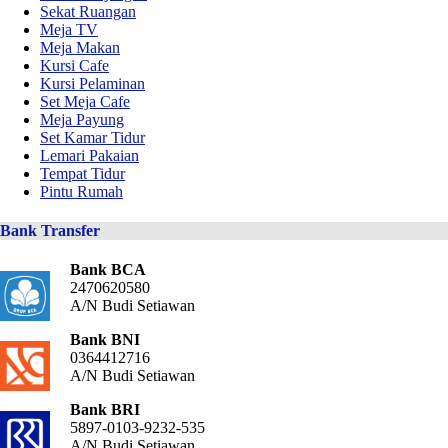
Sekat Ruangan
Meja TV
Meja Makan
Kursi Cafe
Kursi Pelaminan
Set Meja Cafe
Meja Payung
Set Kamar Tidur
Lemari Pakaian
Tempat Tidur
Pintu Rumah
Bank Transfer
Bank BCA
2470620580
A/N Budi Setiawan
Bank BNI
0364412716
A/N Budi Setiawan
Bank BRI
5897-0103-9232-535
A/N Budi Setiawan