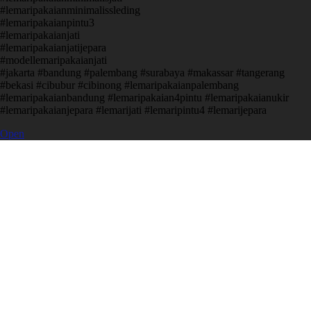
#lemaripakaianminimalissleding
#lemaripakaianpintu3
#lemaripakaianjati
#lemaripakaianjatijepara
#modellemaripakaianjati
#jakarta #bandung #palembang #surabaya #makassar #tangerang
#bekasi #cibubur #cibinong #lemaripakaianpalembang
#lemaripakaianbandung #lemaripakaian4pintu #lemaripakaianukir
#lemaripakaianjepara #lemarijati #lemaripintu4 #lemarijepara
Open