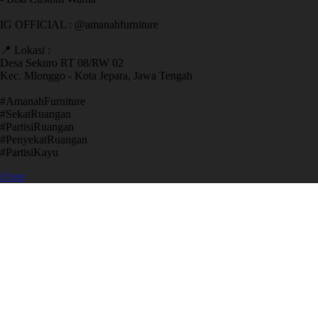
IG OFFICIAL : @amanahfurniture
📍 Lokasi :
Desa Sekuro RT 08/RW 02
Kec. Mlonggo - Kota Jepara, Jawa Tengah
​#AmanahFurniture
​#SekatRuangan
​#PartisiRuangan
​#PenyekatRuangan
​#PartisiKayu
Open