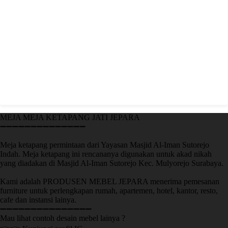
MEJA MEJA KETAPANG JATI JEPARA
➖➖➖➖➖➖➖➖➖➖➖➖➖➖
Meja ketapang permintaan dari Yayasan Masjid Al-Iman Sutorejo
Indah. Meja ketapang ini rencananya digunakan untuk akad nikah
yang diadakan di Masjid Al-Iman Sutorejo Kec. Mulyorejo Surabaya.
Kami adalah PRODUSEN MEBEL JEPARA menerima pemesanan
furniture untuk perlengkapan rumah, apartemen, hotel, kantor, resto,
cafe dan instansi lainya.
➖➖➖➖➖➖➖➖➖➖➖➖➖➖➖
Mau lihat contoh desain mebel lainya ?