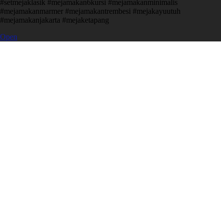
#setmejaklasik #mejamakan6kursi #mejamakanminimalis
#mejamakanmarmer #mejamakantrembesi #mejakayuutuh
#mejamakanjakarta #mejaketapang
Open