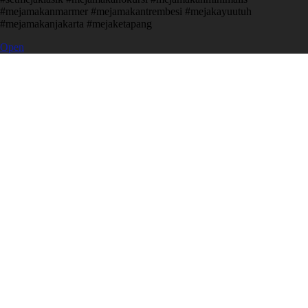
#mejamakanmarmer #mejamakantrembesi #mejakayuutuh
#mejamakanjakarta #mejaketapang
Open