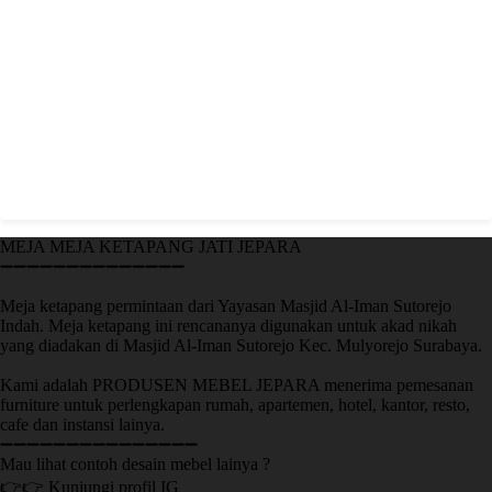
MEJA MEJA KETAPANG JATI JEPARA
➖➖➖➖➖➖➖➖➖➖➖➖➖➖
Meja ketapang permintaan dari Yayasan Masjid Al-Iman Sutorejo
Indah. Meja ketapang ini rencananya digunakan untuk akad nikah
yang diadakan di Masjid Al-Iman Sutorejo Kec. Mulyorejo Surabaya.
Kami adalah PRODUSEN MEBEL JEPARA menerima pemesanan
furniture untuk perlengkapan rumah, apartemen, hotel, kantor, resto,
cafe dan instansi lainya.
➖➖➖➖➖➖➖➖➖➖➖➖➖➖➖
Mau lihat contoh desain mebel lainya ?
👉👉 Kunjungi profil IG