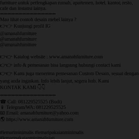
furniture untuk perlengkapan rumah, apartemen, hotel, kantor, resto,
cafe dan instansi lainya.
➖➖➖➖➖➖➖➖➖➖➖➖➖➖➖
Mau lihat contoh desain mebel lainya ?
👉👉 Kunjungi profil IG
@amanahfurniture
@amanahfurniture
@amanahfurniture
👉👉 Katalog website : www.amanahfurniture.com
👉👉 info & pemesanan bisa langsung hubungi contact kami
👉👉 Kami juga menerima pemesanan Custom Desain, sesuai dengan
yang anda inginkan. Info lebih lanjut, segera hub. Kami
KONTAK KAMI 👇👇
➖➖➖➖➖➖➖➖➖➖➖➖➖➖➖ ㅤ
☎ Call: 081229525525 (Budi)
📱 Telegram/WA: 081229525525
📧 Email: amanahfurniture@yahoo.com
🌎 https://www.amanahfurniture.com
#lemariminimalis #lemaripakaianminimalis
#lemaripakaianminimalisjati