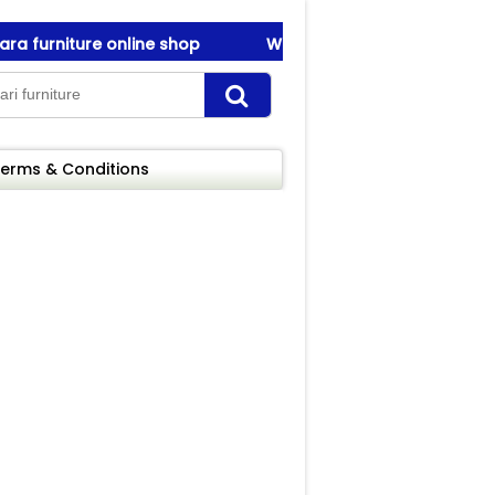
furniture online shop
Welcome To Amanah Furniture ! 
furniture online shop
Welcome To Amanah Furniture ! 
erms & Conditions