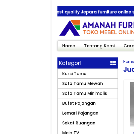
Amanah Furniture ! best quality Jepara furniture online sho
Amanah Furniture ! best quality Jepara furniture online sho
Home
Tentang Kami
Cara
Home
Kategori
Ju
Kursi Tamu
Sofa Tamu Mewah
Sofa Tamu Minimalis
Bufet Pajangan
Lemari Pajangan
Sekat Ruangan
Meja TV