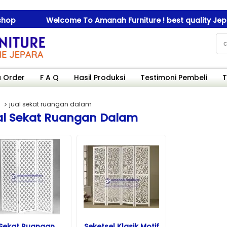
p
Welcome To Amanah Furniture ! best quality Jepara 
p
Welcome To Amanah Furniture ! best quality Jepara 
 Order
F A Q
Hasil Produksi
Testimoni Pembeli
T
jual sekat ruangan dalam
al Sekat Ruangan Dalam
Sekat Ruangan
Seketsel Klasik Motif