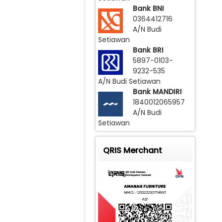
Bank BNI
0364412716
A/N Budi
Setiawan
Bank BRI
5897-0103-
9232-535
A/N Budi Setiawan
Bank MANDIRI
1840012065957
A/N Budi
Setiawan
QRIS Merchant