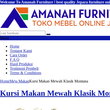
Welcome To Amanah Furniture ! best quality Jepara furniture on
Menu
Home
Tentang Kami
Cara Order
F A Q
Hasil Produksi
Testimoni Pembeli
Terms & Conditions
Home
Meja Makan
Kursi Makan Mewah Klasik Montana
Kursi Makan Mewah Klasik Mo