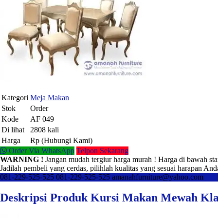
Kategori
Meja Makan
Stok
Order
Kode
AF 049
Di lihat
2808 kali
Harga
Rp (Hubungi Kami)
Order Via WhatsApp
Telpon Sekarang
WARNING !
Jangan mudah tergiur harga murah ! Harga di bawah sta
Jadilah pembeli yang cerdas, pilihlah kualitas yang sesuai harapan And
081-229-525-525
081-229-525-525
amanahfurniture@yahoo.com
Deskripsi Produk Kursi Makan Mewah Kl