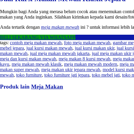
Mungkin bagi Anda yang merasa belum cocok atau menemukan contoh
makan yang Anda inginkan. Silahkan kirimkan kepada kami desain/fo
Anda tertarik dengan
meja makan mewah
ini ? untuk informasi lebih
BELI SEKARANG VIA WHATSAPP
tags:
contoh meja makan mewah
,
foto meja makan mewah
,
gambar me
mebel jepara
,
jual kursi makan mewah
,
jual kursi makan ukir
,
jual kurs
makan mewah
,
jual meja makan mewah jakarta
,
jual meja makan ukir 
meja dan kursi makan mewah
,
meja makan 8 kursi mewah
,
meja makan 
kayu
,
meja makan mewah klasik
,
meja makan mewah modern
,
meja m
makan super mewah
,
meja makan ukir jepara mewah
,
model kursi mak
mewah
,
toko furniture
,
toko furniture jati jepara
,
toko mebel jati
,
toko m
Produk lain
Meja Makan