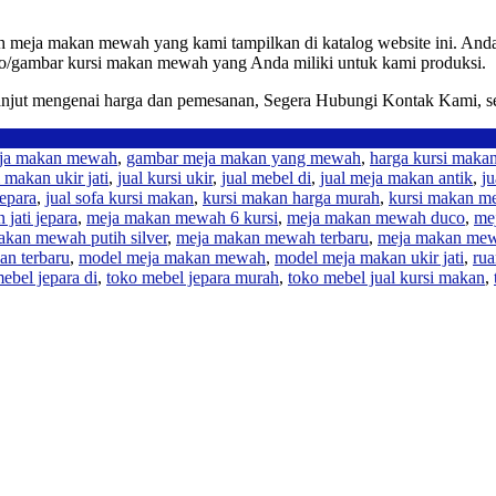
 meja makan mewah yang kami tampilkan di katalog website ini. An
to/gambar kursi makan mewah yang Anda miliki untuk kami produksi.
 lanjut mengenai harga dan pemesanan, Segera Hubungi Kontak Kami, se
ja makan mewah
,
gambar meja makan yang mewah
,
harga kursi makan
i makan ukir jati
,
jual kursi ukir
,
jual mebel di
,
jual meja makan antik
,
ju
jepara
,
jual sofa kursi makan
,
kursi makan harga murah
,
kursi makan m
jati jepara
,
meja makan mewah 6 kursi
,
meja makan mewah duco
,
me
akan mewah putih silver
,
meja makan mewah terbaru
,
meja makan mew
an terbaru
,
model meja makan mewah
,
model meja makan ukir jati
,
ru
ebel jepara di
,
toko mebel jepara murah
,
toko mebel jual kursi makan
,