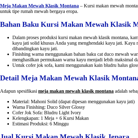
Meja Makan Mewah Klasik Montana
– Kursi makan mewah montana
untuk tipe rumah mewah bergaya eropa.
Bahan Baku Kursi Makan Mewah Klasik 
Dalam proses produksi kursi makan mewah klasik montana, kami 
kayu jati solid khusus Anda yang menghendaki kayu jati. Kayu
dibandingkan kayu jati.
Finishing warna menggunakan bahan baku cat duco mewah warn
menghasilkan permukaan warna kayu menjadi lebih maksimal da
Untuk cofer jok sofa, kami menggunakan kain bludru halus glo
Detail Meja Makan Mewah Klasik Montan
Adapun spesifikasi
meja makan mewah klasik montana
adalah sebag
Material: Mahoni Solid (dapat dipesan menggunakan kayu jati)
Warna Finishing: Duco Silver Glossy
Cofer Jok Sofa: Bludru Light Ivory
Kelengkapan: 1 Meja + 6 Kursi Makan
Estimasi Produksi: 6 Minggu
Jual Kursi Makan Mewah Klasik Jepara