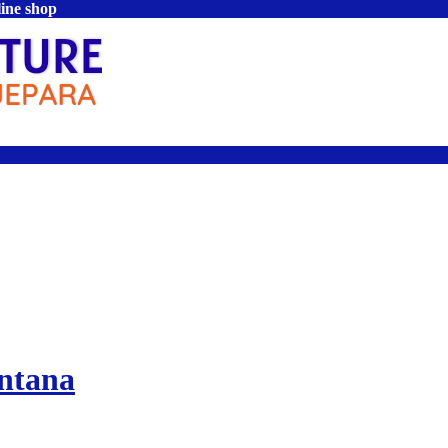
line shop
ntana