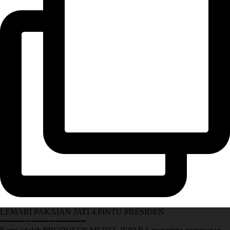
LEMARI PAKAIAN JATI 4 PINTU PRESIDEN
➖➖➖➖➖➖➖➖➖➖➖➖➖➖