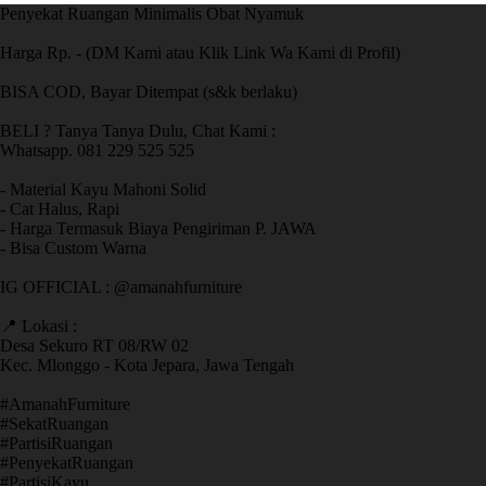
Penyekat Ruangan Minimalis Obat Nyamuk
Harga Rp. - (DM Kami atau Klik Link Wa Kami di Profil)
BISA COD, Bayar Ditempat (s&k berlaku)
BELI ? Tanya Tanya Dulu, Chat Kami :
Whatsapp. 081 229 525 525
- Material Kayu Mahoni Solid
- Cat Halus, Rapi
- Harga Termasuk Biaya Pengiriman P. JAWA
- Bisa Custom Warna
IG OFFICIAL : @amanahfurniture
📍 Lokasi :
Desa Sekuro RT 08/RW 02
Kec. Mlonggo - Kota Jepara, Jawa Tengah
​#AmanahFurniture
​#SekatRuangan
​#PartisiRuangan
​#PenyekatRuangan
​#PartisiKayu