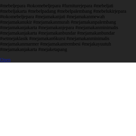
#mebeljepara #tokomebeljepara #furniturejepara #mebeljati
#mebeljakarta #mebelpadang #mebelpalembang #mebelukirjepara
#tokomebeljepara #mejamakanjati #mejamakanmewah
#mejamakanukir #mejamakanmurah #mejamakanpalembang
#mejamakanjakarta #mejamakanjepara #mejamakanminimalis
#mejamakanjakarta #mejamakanbundar #mejamakanbundar
#setmejaklasik #mejamakan6kursi #mejamakanminimalis
#mejamakanmarmer #mejamakantrembesi #mejakayuutuh
#mejamakanjakarta #mejaketapang
Open