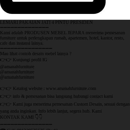
LEMARI PAKAIAN JATI 4 PINTU PRESIDEN
➖➖➖➖➖➖➖➖➖➖➖➖➖➖
Kami adalah PRODUSEN MEBEL JEPARA menerima pemesanan
furniture untuk perlengkapan rumah, apartemen, hotel, kantor, resto,
cafe dan instansi lainya.
➖➖➖➖➖➖➖➖➖➖➖➖➖➖➖
Mau lihat contoh desain mebel lainya ?
👉👉 Kunjungi profil IG
@amanahfurniture
@amanahfurniture
@amanahfurniture
👉👉 Katalog website : www.amanahfurniture.com
👉👉 info & pemesanan bisa langsung hubungi contact kami
👉👉 Kami juga menerima pemesanan Custom Desain, sesuai dengan
yang anda inginkan. Info lebih lanjut, segera hub. Kami
KONTAK KAMI 👇👇
➖➖➖➖➖➖➖➖➖➖➖➖➖➖➖ ㅤ