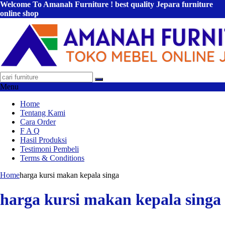
Welcome To Amanah Furniture ! best quality Jepara furniture
online shop
Menu
Home
Tentang Kami
Cara Order
F A Q
Hasil Produksi
Testimoni Pembeli
Terms & Conditions
Home
harga kursi makan kepala singa
harga kursi makan kepala singa