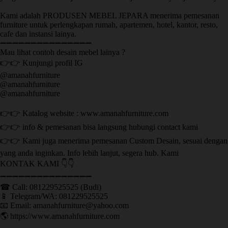
Kami adalah PRODUSEN MEBEL JEPARA menerima pemesanan
furniture untuk perlengkapan rumah, apartemen, hotel, kantor, resto,
cafe dan instansi lainya.
➖➖➖➖➖➖➖➖➖➖➖➖➖➖➖
Mau lihat contoh desain mebel lainya ?
👉👉 Kunjungi profil IG
@amanahfurniture
@amanahfurniture
@amanahfurniture
👉👉 Katalog website : www.amanahfurniture.com
👉👉 info & pemesanan bisa langsung hubungi contact kami
👉👉 Kami juga menerima pemesanan Custom Desain, sesuai dengan
yang anda inginkan. Info lebih lanjut, segera hub. Kami
KONTAK KAMI 👇👇
➖➖➖➖➖➖➖➖➖➖➖➖➖➖➖ ㅤ
☎ Call: 081229525525 (Budi)
📱 Telegram/WA: 081229525525
📧 Email: amanahfurniture@yahoo.com
🌎 https://www.amanahfurniture.com