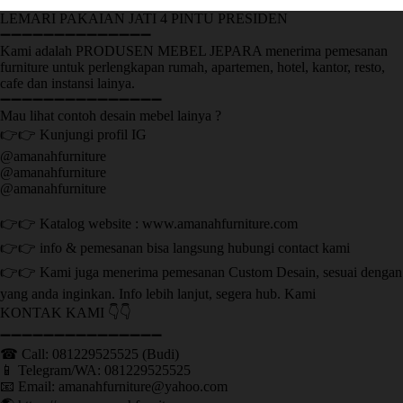
LEMARI PAKAIAN JATI 4 PINTU PRESIDEN
➖➖➖➖➖➖➖➖➖➖➖➖➖➖
Kami adalah PRODUSEN MEBEL JEPARA menerima pemesanan
furniture untuk perlengkapan rumah, apartemen, hotel, kantor, resto,
cafe dan instansi lainya.
➖➖➖➖➖➖➖➖➖➖➖➖➖➖➖
Mau lihat contoh desain mebel lainya ?
👉👉 Kunjungi profil IG
@amanahfurniture
@amanahfurniture
@amanahfurniture
👉👉 Katalog website : www.amanahfurniture.com
👉👉 info & pemesanan bisa langsung hubungi contact kami
👉👉 Kami juga menerima pemesanan Custom Desain, sesuai dengan
yang anda inginkan. Info lebih lanjut, segera hub. Kami
KONTAK KAMI 👇👇
➖➖➖➖➖➖➖➖➖➖➖➖➖➖➖ ㅤ
☎ Call: 081229525525 (Budi)
📱 Telegram/WA: 081229525525
📧 Email: amanahfurniture@yahoo.com