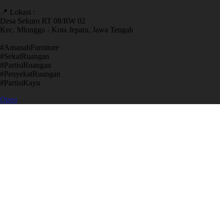
📍 Lokasi :
Desa Sekuro RT 08/RW 02
Kec. Mlonggo - Kota Jepara, Jawa Tengah
​#AmanahFurniture
​#SekatRuangan
​#PartisiRuangan
​#PenyekatRuangan
​#PartisiKayu
Open