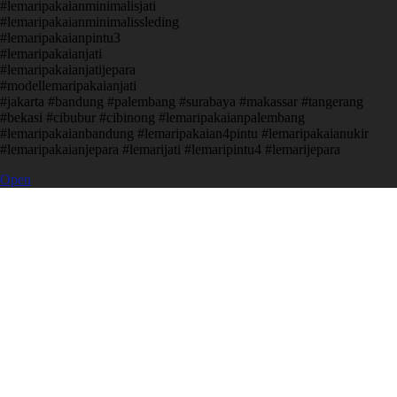
#lemaripakaianminimalisjati
#lemaripakaianminimalissleding
#lemaripakaianpintu3
#lemaripakaianjati
#lemaripakaianjatijepara
#modellemaripakaianjati
#jakarta #bandung #palembang #surabaya #makassar #tangerang
#bekasi #cibubur #cibinong #lemaripakaianpalembang
#lemaripakaianbandung #lemaripakaian4pintu #lemaripakaianukir
#lemaripakaianjepara #lemarijati #lemaripintu4 #lemarijepara
Open