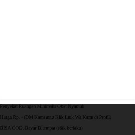
Penyekat Ruangan Minimalis Obat Nyamuk
Harga Rp. - (DM Kami atau Klik Link Wa Kami di Profil)
BISA COD, Bayar Ditempat (s&k berlaku)