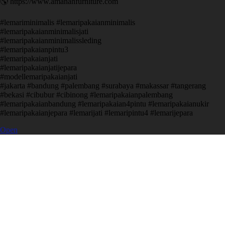
🌎 https://www.amanahfurniture.com
#lemariminimalis #lemaripakaianminimalis
#lemaripakaianminimalisjati
#lemaripakaianminimalissleding
#lemaripakaianpintu3
#lemaripakaianjati
#lemaripakaianjatijepara
#modellemaripakaianjati
#jakarta #bandung #palembang #surabaya #makassar #tangerang
#bekasi #cibubur #cibinong #lemaripakaianpalembang
#lemaripakaianbandung #lemaripakaian4pintu #lemaripakaianukir
#lemaripakaianjepara #lemarijati #lemaripintu4 #lemarijepara
Open