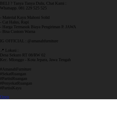
BELI ? Tanya Tanya Dulu, Chat Kami :
Whatsapp. 081 229 525 525
- Material Kayu Mahoni Solid
- Cat Halus, Rapi
- Harga Termasuk Biaya Pengiriman P. JAWA
- Bisa Custom Warna
IG OFFICIAL : @amanahfurniture
📍 Lokasi :
Desa Sekuro RT 08/RW 02
Kec. Mlonggo - Kota Jepara, Jawa Tengah
​#AmanahFurniture
​#SekatRuangan
​#PartisiRuangan
​#PenyekatRuangan
​#PartisiKayu
Open