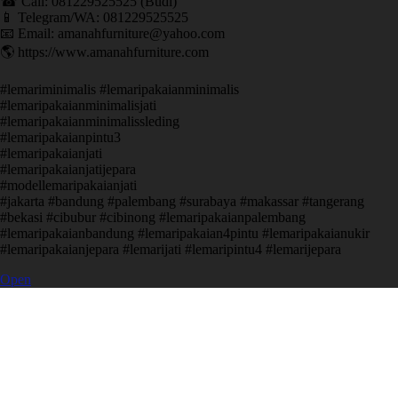
☎ Call: 081229525525 (Budi)
📱 Telegram/WA: 081229525525
📧 Email: amanahfurniture@yahoo.com
🌎 https://www.amanahfurniture.com
#lemariminimalis #lemaripakaianminimalis
#lemaripakaianminimalisjati
#lemaripakaianminimalissleding
#lemaripakaianpintu3
#lemaripakaianjati
#lemaripakaianjatijepara
#modellemaripakaianjati
#jakarta #bandung #palembang #surabaya #makassar #tangerang
#bekasi #cibubur #cibinong #lemaripakaianpalembang
#lemaripakaianbandung #lemaripakaian4pintu #lemaripakaianukir
#lemaripakaianjepara #lemarijati #lemaripintu4 #lemarijepara
Open