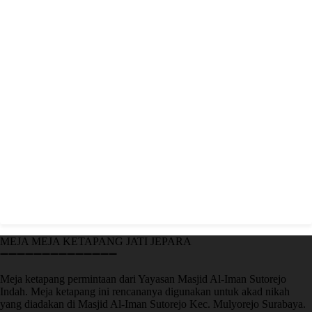
MEJA MEJA KETAPANG JATI JEPARA
➖➖➖➖➖➖➖➖➖➖➖➖➖➖
Meja ketapang permintaan dari Yayasan Masjid Al-Iman Sutorejo
Indah. Meja ketapang ini rencananya digunakan untuk akad nikah
yang diadakan di Masjid Al-Iman Sutorejo Kec. Mulyorejo Surabaya.