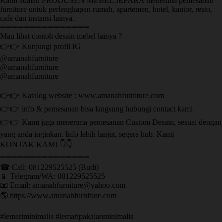
Kami adalah PRODUSEN MEBEL JEPARA menerima pemesanan
furniture untuk perlengkapan rumah, apartemen, hotel, kantor, resto,
cafe dan instansi lainya.
➖➖➖➖➖➖➖➖➖➖➖➖➖➖➖
Mau lihat contoh desain mebel lainya ?
👉👉 Kunjungi profil IG
@amanahfurniture
@amanahfurniture
@amanahfurniture
👉👉 Katalog website : www.amanahfurniture.com
👉👉 info & pemesanan bisa langsung hubungi contact kami
👉👉 Kami juga menerima pemesanan Custom Desain, sesuai dengan
yang anda inginkan. Info lebih lanjut, segera hub. Kami
KONTAK KAMI 👇👇
➖➖➖➖➖➖➖➖➖➖➖➖➖➖➖ ㅤ
☎ Call: 081229525525 (Budi)
📱 Telegram/WA: 081229525525
📧 Email: amanahfurniture@yahoo.com
🌎 https://www.amanahfurniture.com
#lemariminimalis #lemaripakaianminimalis