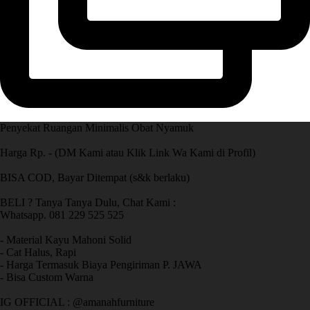
Penyekat Ruangan Minimalis Obat Nyamuk
Harga Rp. - (DM Kami atau Klik Link Wa Kami di Profil)
BISA COD, Bayar Ditempat (s&k berlaku)
BELI ? Tanya Tanya Dulu, Chat Kami :
Whatsapp. 081 229 525 525
- Material Kayu Mahoni Solid
- Cat Halus, Rapi
- Harga Termasuk Biaya Pengiriman P. JAWA
- Bisa Custom Warna
IG OFFICIAL : @amanahfurniture