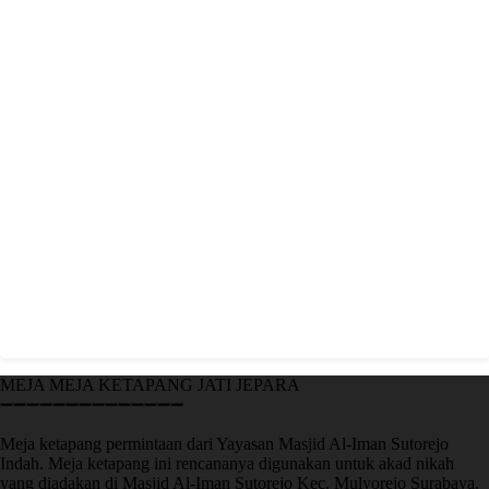
MEJA MEJA KETAPANG JATI JEPARA
➖➖➖➖➖➖➖➖➖➖➖➖➖➖
Meja ketapang permintaan dari Yayasan Masjid Al-Iman Sutorejo
Indah. Meja ketapang ini rencananya digunakan untuk akad nikah
yang diadakan di Masjid Al-Iman Sutorejo Kec. Mulyorejo Surabaya.