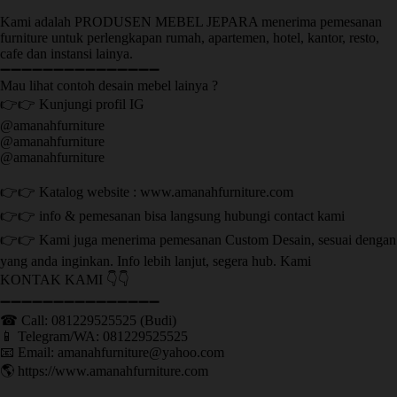
Kami adalah PRODUSEN MEBEL JEPARA menerima pemesanan
furniture untuk perlengkapan rumah, apartemen, hotel, kantor, resto,
cafe dan instansi lainya.
➖➖➖➖➖➖➖➖➖➖➖➖➖➖➖
Mau lihat contoh desain mebel lainya ?
👉👉 Kunjungi profil IG
@amanahfurniture
@amanahfurniture
@amanahfurniture
👉👉 Katalog website : www.amanahfurniture.com
👉👉 info & pemesanan bisa langsung hubungi contact kami
👉👉 Kami juga menerima pemesanan Custom Desain, sesuai dengan
yang anda inginkan. Info lebih lanjut, segera hub. Kami
KONTAK KAMI 👇👇
➖➖➖➖➖➖➖➖➖➖➖➖➖➖➖ ㅤ
☎ Call: 081229525525 (Budi)
📱 Telegram/WA: 081229525525
📧 Email: amanahfurniture@yahoo.com
🌎 https://www.amanahfurniture.com