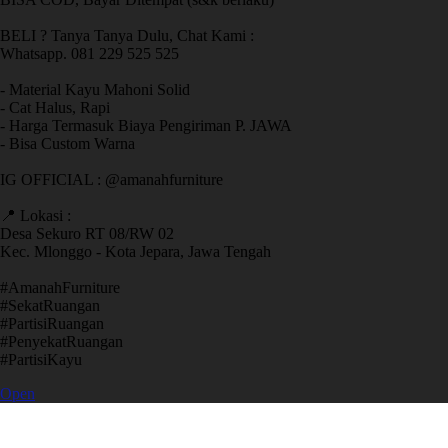
BELI ? Tanya Tanya Dulu, Chat Kami :
Whatsapp. 081 229 525 525
- Material Kayu Mahoni Solid
- Cat Halus, Rapi
- Harga Termasuk Biaya Pengiriman P. JAWA
- Bisa Custom Warna
IG OFFICIAL : @amanahfurniture
📍 Lokasi :
Desa Sekuro RT 08/RW 02
Kec. Mlonggo - Kota Jepara, Jawa Tengah
​#AmanahFurniture
​#SekatRuangan
​#PartisiRuangan
​#PenyekatRuangan
​#PartisiKayu
Open