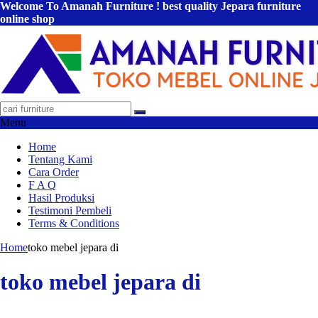
Welcome To Amanah Furniture ! best quality Jepara furniture
online shop
Menu
Home
Tentang Kami
Cara Order
F A Q
Hasil Produksi
Testimoni Pembeli
Terms & Conditions
Home
toko mebel jepara di
toko mebel jepara di