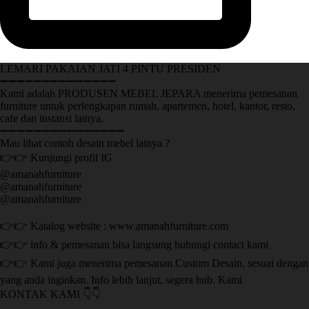
LEMARI PAKAIAN JATI 4 PINTU PRESIDEN
➖➖➖➖➖➖➖➖➖➖➖➖➖➖
Kami adalah PRODUSEN MEBEL JEPARA menerima pemesanan
furniture untuk perlengkapan rumah, apartemen, hotel, kantor, resto,
cafe dan instansi lainya.
➖➖➖➖➖➖➖➖➖➖➖➖➖➖➖
Mau lihat contoh desain mebel lainya ?
👉👉 Kunjungi profil IG
@amanahfurniture
@amanahfurniture
@amanahfurniture
👉👉 Katalog website : www.amanahfurniture.com
👉👉 info & pemesanan bisa langsung hubungi contact kami
👉👉 Kami juga menerima pemesanan Custom Desain, sesuai dengan
yang anda inginkan. Info lebih lanjut, segera hub. Kami
KONTAK KAMI 👇👇