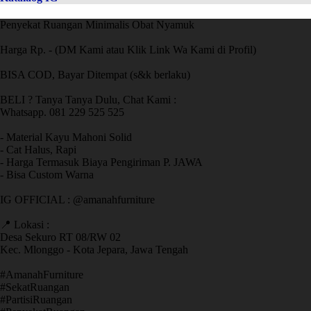
Penyekat Ruangan Minimalis Obat Nyamuk
Harga Rp. - (DM Kami atau Klik Link Wa Kami di Profil)
BISA COD, Bayar Ditempat (s&k berlaku)
BELI ? Tanya Tanya Dulu, Chat Kami :
Whatsapp. 081 229 525 525
- Material Kayu Mahoni Solid
- Cat Halus, Rapi
- Harga Termasuk Biaya Pengiriman P. JAWA
- Bisa Custom Warna
IG OFFICIAL : @amanahfurniture
📍 Lokasi :
Desa Sekuro RT 08/RW 02
Kec. Mlonggo - Kota Jepara, Jawa Tengah
​#AmanahFurniture
​#SekatRuangan
​#PartisiRuangan