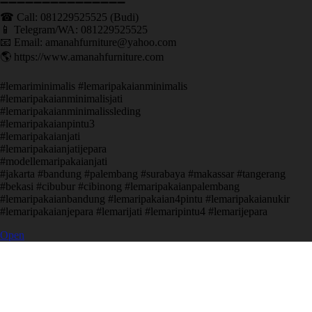
➖➖➖➖➖➖➖➖➖➖➖➖➖➖➖ ㅤ
☎ Call: 081229525525 (Budi)
📱 Telegram/WA: 081229525525
📧 Email: amanahfurniture@yahoo.com
🌎 https://www.amanahfurniture.com
#lemariminimalis #lemaripakaianminimalis
#lemaripakaianminimalisjati
#lemaripakaianminimalissleding
#lemaripakaianpintu3
#lemaripakaianjati
#lemaripakaianjatijepara
#modellemaripakaianjati
#jakarta #bandung #palembang #surabaya #makassar #tangerang
#bekasi #cibubur #cibinong #lemaripakaianpalembang
#lemaripakaianbandung #lemaripakaian4pintu #lemaripakaianukir
#lemaripakaianjepara #lemarijati #lemaripintu4 #lemarijepara
Open