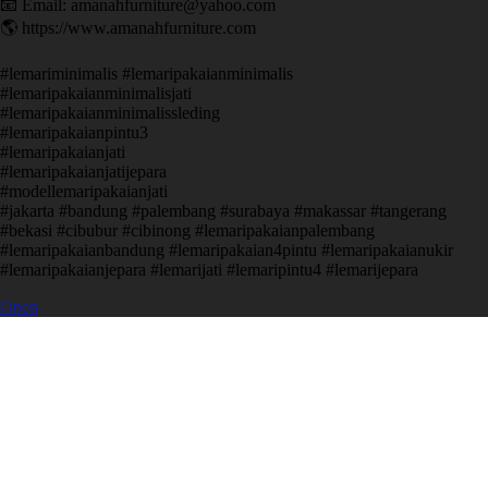
📧 Email: amanahfurniture@yahoo.com
🌎 https://www.amanahfurniture.com
#lemariminimalis #lemaripakaianminimalis
#lemaripakaianminimalisjati
#lemaripakaianminimalissleding
#lemaripakaianpintu3
#lemaripakaianjati
#lemaripakaianjatijepara
#modellemaripakaianjati
#jakarta #bandung #palembang #surabaya #makassar #tangerang
#bekasi #cibubur #cibinong #lemaripakaianpalembang
#lemaripakaianbandung #lemaripakaian4pintu #lemaripakaianukir
#lemaripakaianjepara #lemarijati #lemaripintu4 #lemarijepara
Open