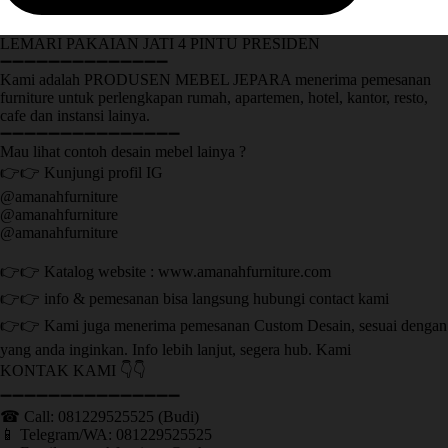
LEMARI PAKAIAN JATI 4 PINTU PRESIDEN
➖➖➖➖➖➖➖➖➖➖➖➖➖➖
Kami adalah PRODUSEN MEBEL JEPARA menerima pemesanan
furniture untuk perlengkapan rumah, apartemen, hotel, kantor, resto,
cafe dan instansi lainya.
➖➖➖➖➖➖➖➖➖➖➖➖➖➖➖
Mau lihat contoh desain mebel lainya ?
👉👉 Kunjungi profil IG
@amanahfurniture
@amanahfurniture
@amanahfurniture
👉👉 Katalog website : www.amanahfurniture.com
👉👉 info & pemesanan bisa langsung hubungi contact kami
👉👉 Kami juga menerima pemesanan Custom Desain, sesuai dengan
yang anda inginkan. Info lebih lanjut, segera hub. Kami
KONTAK KAMI 👇👇
➖➖➖➖➖➖➖➖➖➖➖➖➖➖➖ ㅤ
☎ Call: 081229525525 (Budi)
📱 Telegram/WA: 081229525525