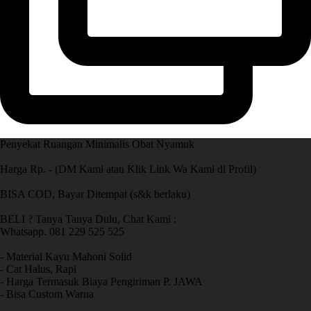
Penyekat Ruangan Minimalis Obat Nyamuk
Harga Rp. - (DM Kami atau Klik Link Wa Kami di Profil)
BISA COD, Bayar Ditempat (s&k berlaku)
BELI ? Tanya Tanya Dulu, Chat Kami :
Whatsapp. 081 229 525 525
- Material Kayu Mahoni Solid
- Cat Halus, Rapi
- Harga Termasuk Biaya Pengiriman P. JAWA
- Bisa Custom Warna