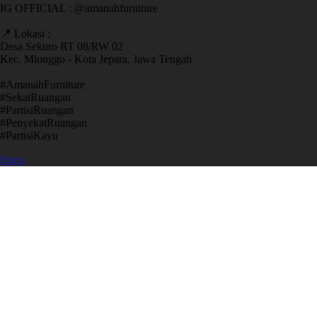
IG OFFICIAL : @amanahfurniture
📍 Lokasi :
Desa Sekuro RT 08/RW 02
Kec. Mlonggo - Kota Jepara, Jawa Tengah
​#AmanahFurniture
​#SekatRuangan
​#PartisiRuangan
​#PenyekatRuangan
​#PartisiKayu
Open