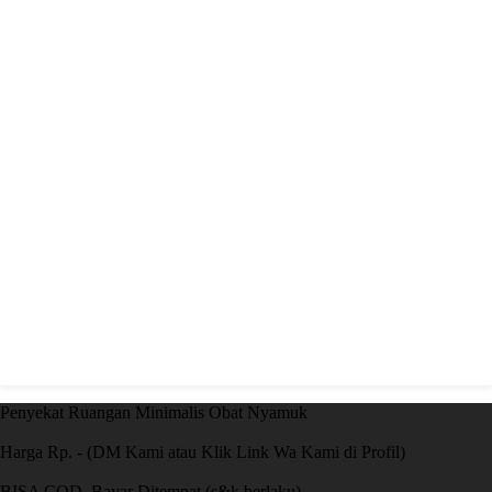
Penyekat Ruangan Minimalis Obat Nyamuk
Harga Rp. - (DM Kami atau Klik Link Wa Kami di Profil)
BISA COD, Bayar Ditempat (s&k berlaku)