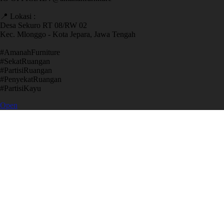
📍 Lokasi :
Desa Sekuro RT 08/RW 02
Kec. Mlonggo - Kota Jepara, Jawa Tengah
​#AmanahFurniture
​#SekatRuangan
​#PartisiRuangan
​#PenyekatRuangan
​#PartisiKayu
Open