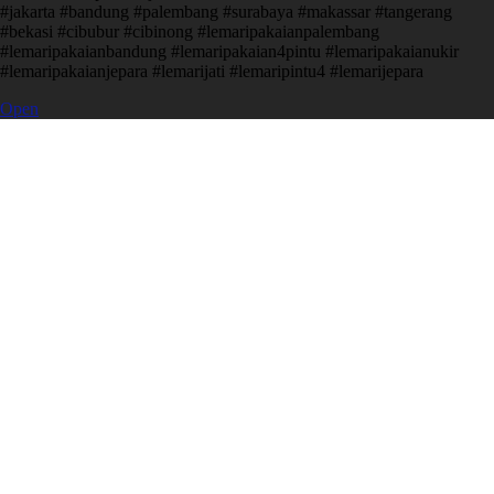
#jakarta #bandung #palembang #surabaya #makassar #tangerang
#bekasi #cibubur #cibinong #lemaripakaianpalembang
#lemaripakaianbandung #lemaripakaian4pintu #lemaripakaianukir
#lemaripakaianjepara #lemarijati #lemaripintu4 #lemarijepara
Open