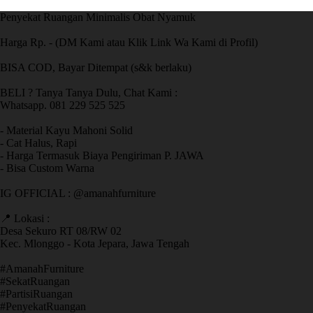
Penyekat Ruangan Minimalis Obat Nyamuk
Harga Rp. - (DM Kami atau Klik Link Wa Kami di Profil)
BISA COD, Bayar Ditempat (s&k berlaku)
BELI ? Tanya Tanya Dulu, Chat Kami :
Whatsapp. 081 229 525 525
- Material Kayu Mahoni Solid
- Cat Halus, Rapi
- Harga Termasuk Biaya Pengiriman P. JAWA
- Bisa Custom Warna
IG OFFICIAL : @amanahfurniture
📍 Lokasi :
Desa Sekuro RT 08/RW 02
Kec. Mlonggo - Kota Jepara, Jawa Tengah
​#AmanahFurniture
​#SekatRuangan
​#PartisiRuangan
​#PenyekatRuangan