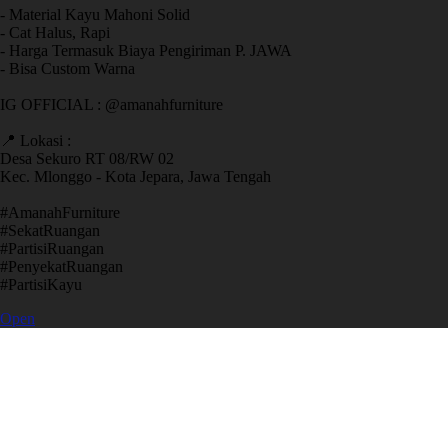
- Material Kayu Mahoni Solid
- Cat Halus, Rapi
- Harga Termasuk Biaya Pengiriman P. JAWA
- Bisa Custom Warna
IG OFFICIAL : @amanahfurniture
📍 Lokasi :
Desa Sekuro RT 08/RW 02
Kec. Mlonggo - Kota Jepara, Jawa Tengah
​#AmanahFurniture
​#SekatRuangan
​#PartisiRuangan
​#PenyekatRuangan
​#PartisiKayu
Open