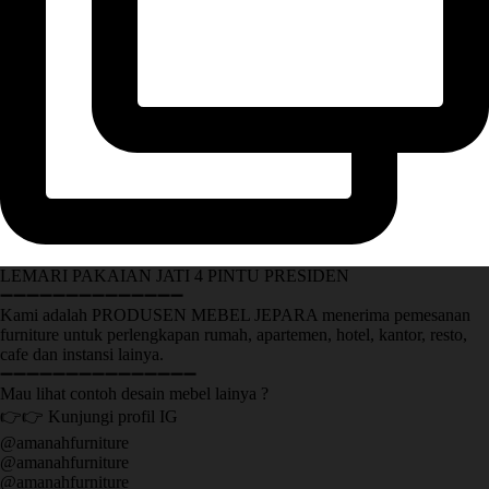
LEMARI PAKAIAN JATI 4 PINTU PRESIDEN
➖➖➖➖➖➖➖➖➖➖➖➖➖➖
Kami adalah PRODUSEN MEBEL JEPARA menerima pemesanan
furniture untuk perlengkapan rumah, apartemen, hotel, kantor, resto,
cafe dan instansi lainya.
➖➖➖➖➖➖➖➖➖➖➖➖➖➖➖
Mau lihat contoh desain mebel lainya ?
👉👉 Kunjungi profil IG
@amanahfurniture
@amanahfurniture
@amanahfurniture