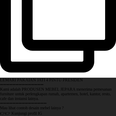
LEMARI PAKAIAN JATI 4 PINTU PRESIDEN
➖➖➖➖➖➖➖➖➖➖➖➖➖➖
Kami adalah PRODUSEN MEBEL JEPARA menerima pemesanan
furniture untuk perlengkapan rumah, apartemen, hotel, kantor, resto,
cafe dan instansi lainya.
➖➖➖➖➖➖➖➖➖➖➖➖➖➖➖
Mau lihat contoh desain mebel lainya ?
👉👉 Kunjungi profil IG