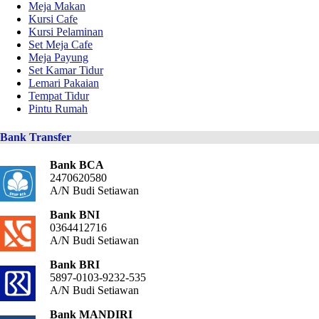
Meja Makan
Kursi Cafe
Kursi Pelaminan
Set Meja Cafe
Meja Payung
Set Kamar Tidur
Lemari Pakaian
Tempat Tidur
Pintu Rumah
Bank Transfer
Bank BCA
2470620580
A/N Budi Setiawan
Bank BNI
0364412716
A/N Budi Setiawan
Bank BRI
5897-0103-9232-535
A/N Budi Setiawan
Bank MANDIRI