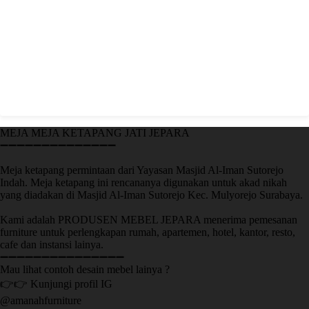
MEJA MEJA KETAPANG JATI JEPARA
➖➖➖➖➖➖➖➖➖➖➖➖➖➖
Meja ketapang permintaan dari Yayasan Masjid Al-Iman Sutorejo
Indah. Meja ketapang ini rencananya digunakan untuk akad nikah
yang diadakan di Masjid Al-Iman Sutorejo Kec. Mulyorejo Surabaya.
Kami adalah PRODUSEN MEBEL JEPARA menerima pemesanan
furniture untuk perlengkapan rumah, apartemen, hotel, kantor, resto,
cafe dan instansi lainya.
➖➖➖➖➖➖➖➖➖➖➖➖➖➖➖
Mau lihat contoh desain mebel lainya ?
👉👉 Kunjungi profil IG
@amanahfurniture