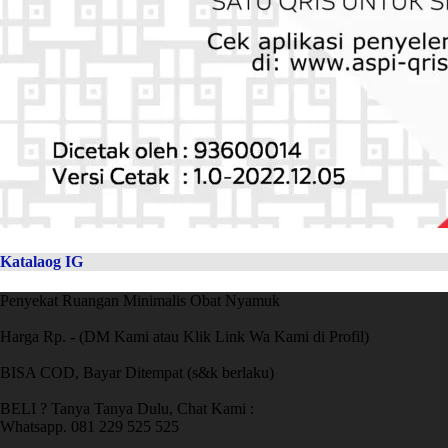
Katalaog IG
Penyekat Ruangan Minimalis Obat Nyamuk
Harga Rp. - (DM Kami atau Klik Link Wa Kami di Profil)
BISA COD, Bayar Ditempat (s&k berlaku)
BELI ? Tanya Tanya Dulu, Chat Kami :
Whatsapp. 081 229 525 525