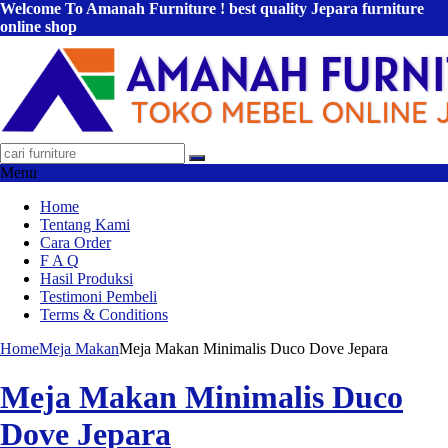
Welcome To Amanah Furniture ! best quality Jepara furniture
online shop
Menu
Home
Tentang Kami
Cara Order
F A Q
Hasil Produksi
Testimoni Pembeli
Terms & Conditions
Home
Meja Makan
Meja Makan Minimalis Duco Dove Jepara
Meja Makan Minimalis Duco
Dove Jepara