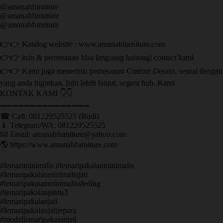
@amanahfurniture
@amanahfurniture
@amanahfurniture
👉👉 Katalog website : www.amanahfurniture.com
👉👉 info & pemesanan bisa langsung hubungi contact kami
👉👉 Kami juga menerima pemesanan Custom Desain, sesuai dengan
yang anda inginkan. Info lebih lanjut, segera hub. Kami
KONTAK KAMI 👇👇
➖➖➖➖➖➖➖➖➖➖➖➖➖➖➖ ㅤ
☎ Call: 081229525525 (Budi)
📱 Telegram/WA: 081229525525
📧 Email: amanahfurniture@yahoo.com
🌎 https://www.amanahfurniture.com
#lemariminimalis #lemaripakaianminimalis
#lemaripakaianminimalisjati
#lemaripakaianminimalissleding
#lemaripakaianpintu3
#lemaripakaianjati
#lemaripakaianjatijepara
#modellemaripakaianjati