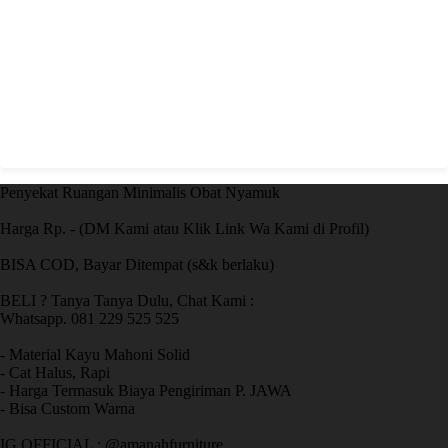
Penyekat Ruangan Minimalis Obat Nyamuk
Harga Rp. - (DM Kami atau Klik Link Wa Kami di Profil)
BISA COD, Bayar Ditempat (s&k berlaku)
BELI ? Tanya Tanya Dulu, Chat Kami :
Whatsapp. 081 229 525 525
- Material Kayu Mahoni Solid
- Cat Halus, Rapi
- Harga Termasuk Biaya Pengiriman P. JAWA
- Bisa Custom Warna
IG OFFICIAL : @amanahfurniture