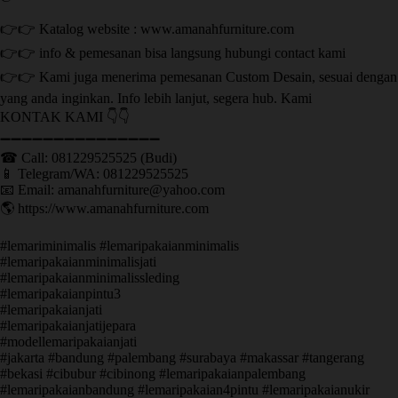
👉👉 Katalog website : www.amanahfurniture.com
👉👉 info & pemesanan bisa langsung hubungi contact kami
👉👉 Kami juga menerima pemesanan Custom Desain, sesuai dengan
yang anda inginkan. Info lebih lanjut, segera hub. Kami
KONTAK KAMI 👇👇
➖➖➖➖➖➖➖➖➖➖➖➖➖➖➖ ㅤ
☎ Call: 081229525525 (Budi)
📱 Telegram/WA: 081229525525
📧 Email: amanahfurniture@yahoo.com
🌎 https://www.amanahfurniture.com
#lemariminimalis #lemaripakaianminimalis
#lemaripakaianminimalisjati
#lemaripakaianminimalissleding
#lemaripakaianpintu3
#lemaripakaianjati
#lemaripakaianjatijepara
#modellemaripakaianjati
#jakarta #bandung #palembang #surabaya #makassar #tangerang
#bekasi #cibubur #cibinong #lemaripakaianpalembang
#lemaripakaianbandung #lemaripakaian4pintu #lemaripakaianukir