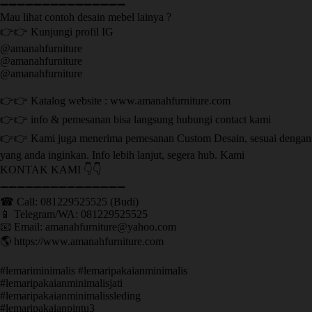
➖➖➖➖➖➖➖➖➖➖➖➖➖➖➖
Mau lihat contoh desain mebel lainya ?
👉👉 Kunjungi profil IG
@amanahfurniture
@amanahfurniture
@amanahfurniture
👉👉 Katalog website : www.amanahfurniture.com
👉👉 info & pemesanan bisa langsung hubungi contact kami
👉👉 Kami juga menerima pemesanan Custom Desain, sesuai dengan
yang anda inginkan. Info lebih lanjut, segera hub. Kami
KONTAK KAMI 👇👇
➖➖➖➖➖➖➖➖➖➖➖➖➖➖➖ ㅤ
☎ Call: 081229525525 (Budi)
📱 Telegram/WA: 081229525525
📧 Email: amanahfurniture@yahoo.com
🌎 https://www.amanahfurniture.com
#lemariminimalis #lemaripakaianminimalis
#lemaripakaianminimalisjati
#lemaripakaianminimalissleding
#lemaripakaianpintu3