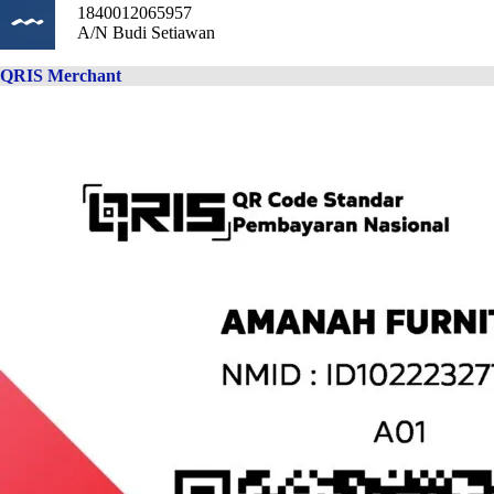
1840012065957
A/N Budi Setiawan
QRIS Merchant