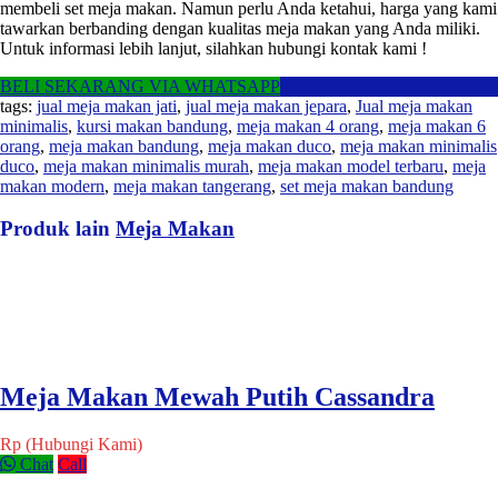
membeli set meja makan. Namun perlu Anda ketahui, harga yang kami
tawarkan berbanding dengan kualitas meja makan yang Anda miliki.
Untuk informasi lebih lanjut, silahkan hubungi kontak kami !
BELI SEKARANG VIA WHATSAPP
tags:
jual meja makan jati
,
jual meja makan jepara
,
Jual meja makan
minimalis
,
kursi makan bandung
,
meja makan 4 orang
,
meja makan 6
orang
,
meja makan bandung
,
meja makan duco
,
meja makan minimalis
duco
,
meja makan minimalis murah
,
meja makan model terbaru
,
meja
makan modern
,
meja makan tangerang
,
set meja makan bandung
Produk lain
Meja Makan
Meja Makan Mewah Putih Cassandra
Rp (Hubungi Kami)
Chat
Call