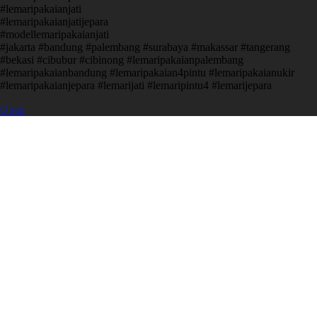
#lemaripakaianjati
#lemaripakaianjatijepara
#modellemaripakaianjati
#jakarta #bandung #palembang #surabaya #makassar #tangerang
#bekasi #cibubur #cibinong #lemaripakaianpalembang
#lemaripakaianbandung #lemaripakaian4pintu #lemaripakaianukir
#lemaripakaianjepara #lemarijati #lemaripintu4 #lemarijepara
Open