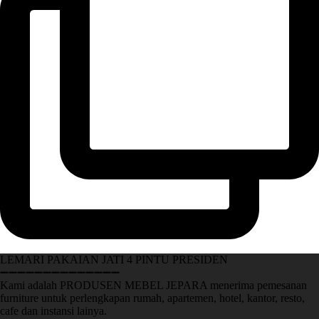
LEMARI PAKAIAN JATI 4 PINTU PRESIDEN
➖➖➖➖➖➖➖➖➖➖➖➖➖➖
Kami adalah PRODUSEN MEBEL JEPARA menerima pemesanan
furniture untuk perlengkapan rumah, apartemen, hotel, kantor, resto,
cafe dan instansi lainya.