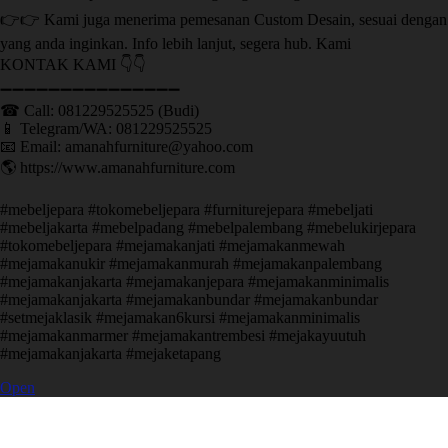
👉👉 Kami juga menerima pemesanan Custom Desain, sesuai dengan
yang anda inginkan. Info lebih lanjut, segera hub. Kami
KONTAK KAMI 👇👇
➖➖➖➖➖➖➖➖➖➖➖➖➖➖➖ ㅤ
☎ Call: 081229525525 (Budi)
📱 Telegram/WA: 081229525525
📧 Email: amanahfurniture@yahoo.com
🌎 https://www.amanahfurniture.com
#mebeljepara #tokomebeljepara #furniturejepara #mebeljati
#mebeljakarta #mebelpadang #mebelpalembang #mebelukirjepara
#tokomebeljepara #mejamakanjati #mejamakanmewah
#mejamakanukir #mejamakanmurah #mejamakanpalembang
#mejamakanjakarta #mejamakanjepara #mejamakanminimalis
#mejamakanjakarta #mejamakanbundar #mejamakanbundar
#setmejaklasik #mejamakan6kursi #mejamakanminimalis
#mejamakanmarmer #mejamakantrembesi #mejakayuutuh
#mejamakanjakarta #mejaketapang
Open