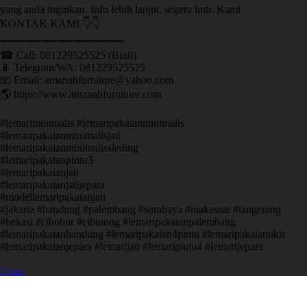
yang anda inginkan. Info lebih lanjut, segera hub. Kami
KONTAK KAMI 👇👇
➖➖➖➖➖➖➖➖➖➖➖➖➖➖➖ ㅤ
☎ Call: 081229525525 (Budi)
📱 Telegram/WA: 081229525525
📧 Email: amanahfurniture@yahoo.com
🌎 https://www.amanahfurniture.com
#lemariminimalis #lemaripakaianminimalis
#lemaripakaianminimalisjati
#lemaripakaianminimalissleding
#lemaripakaianpintu3
#lemaripakaianjati
#lemaripakaianjatijepara
#modellemaripakaianjati
#jakarta #bandung #palembang #surabaya #makassar #tangerang
#bekasi #cibubur #cibinong #lemaripakaianpalembang
#lemaripakaianbandung #lemaripakaian4pintu #lemaripakaianukir
#lemaripakaianjepara #lemarijati #lemaripintu4 #lemarijepara
Open