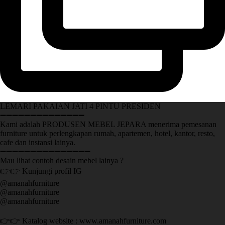
LEMARI PAKAIAN JATI 4 PINTU PRESIDEN
➖➖➖➖➖➖➖➖➖➖➖➖➖➖
Kami adalah PRODUSEN MEBEL JEPARA menerima pemesanan
furniture untuk perlengkapan rumah, apartemen, hotel, kantor, resto,
cafe dan instansi lainya.
➖➖➖➖➖➖➖➖➖➖➖➖➖➖➖
Mau lihat contoh desain mebel lainya ?
👉👉 Kunjungi profil IG
@amanahfurniture
@amanahfurniture
@amanahfurniture
👉👉 Katalog website : www.amanahfurniture.com