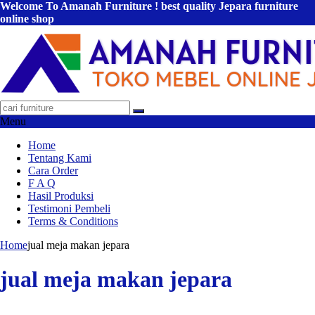
Welcome To Amanah Furniture ! best quality Jepara furniture
online shop
Menu
Home
Tentang Kami
Cara Order
F A Q
Hasil Produksi
Testimoni Pembeli
Terms & Conditions
Home
jual meja makan jepara
jual meja makan jepara