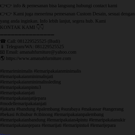
👉👉 info & pemesanan bisa langsung hubungi contact kami
👉👉 Kami juga menerima pemesanan Custom Desain, sesuai dengan
yang anda inginkan. Info lebih lanjut, segera hub. Kami
KONTAK KAMI 👇👇
➖➖➖➖➖➖➖➖➖➖➖➖➖➖➖ ㅤ
☎ Call: 081229525525 (Budi)
📱 Telegram/WA: 081229525525
📧 Email: amanahfurniture@yahoo.com
🌎 https://www.amanahfurniture.com
#lemariminimalis #lemaripakaianminimalis
#lemaripakaianminimalisjati
#lemaripakaianminimalissleding
#lemaripakaianpintu3
#lemaripakaianjati
#lemaripakaianjatijepara
#modellemaripakaianjati
#jakarta #bandung #palembang #surabaya #makassar #tangerang
#bekasi #cibubur #cibinong #lemaripakaianpalembang
#lemaripakaianbandung #lemaripakaian4pintu #lemaripakaianukir
#lemaripakaianjepara #lemarijati #lemaripintu4 #lemarijepara