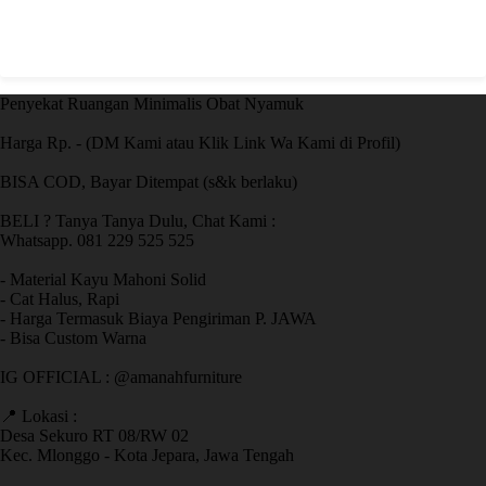
Penyekat Ruangan Minimalis Obat Nyamuk
Harga Rp. - (DM Kami atau Klik Link Wa Kami di Profil)
BISA COD, Bayar Ditempat (s&k berlaku)
BELI ? Tanya Tanya Dulu, Chat Kami :
Whatsapp. 081 229 525 525
- Material Kayu Mahoni Solid
- Cat Halus, Rapi
- Harga Termasuk Biaya Pengiriman P. JAWA
- Bisa Custom Warna
IG OFFICIAL : @amanahfurniture
📍 Lokasi :
Desa Sekuro RT 08/RW 02
Kec. Mlonggo - Kota Jepara, Jawa Tengah