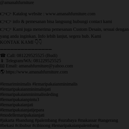
@amanahfurniture
👉👉 Katalog website : www.amanahfurniture.com
👉👉 info & pemesanan bisa langsung hubungi contact kami
👉👉 Kami juga menerima pemesanan Custom Desain, sesuai dengan
yang anda inginkan. Info lebih lanjut, segera hub. Kami
KONTAK KAMI 👇👇
➖➖➖➖➖➖➖➖➖➖➖➖➖➖➖ ㅤ
☎ Call: 081229525525 (Budi)
📱 Telegram/WA: 081229525525
📧 Email: amanahfurniture@yahoo.com
🌎 https://www.amanahfurniture.com
#lemariminimalis #lemaripakaianminimalis
#lemaripakaianminimalisjati
#lemaripakaianminimalissleding
#lemaripakaianpintu3
#lemaripakaianjati
#lemaripakaianjatijepara
#modellemaripakaianjati
#jakarta #bandung #palembang #surabaya #makassar #tangerang
#bekasi #cibubur #cibinong #lemaripakaianpalembang