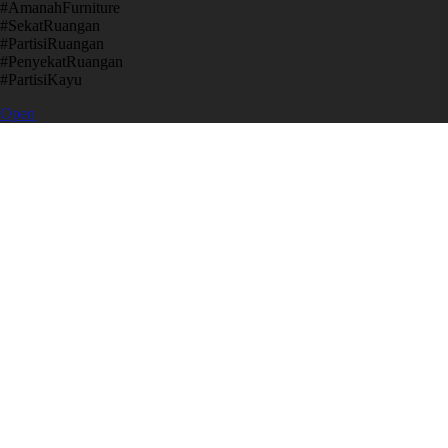
​#AmanahFurniture
​#SekatRuangan
​#PartisiRuangan
​#PenyekatRuangan
​#PartisiKayu
Open