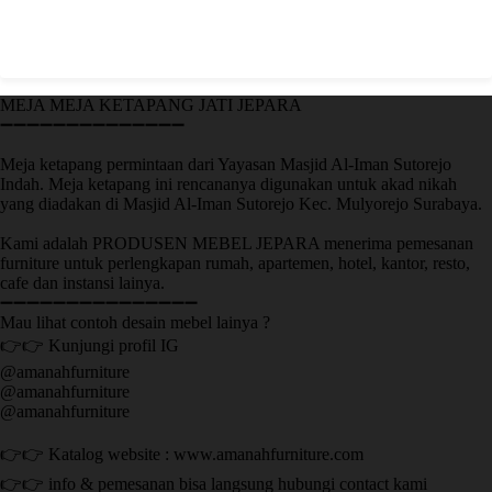
MEJA MEJA KETAPANG JATI JEPARA
➖➖➖➖➖➖➖➖➖➖➖➖➖➖
Meja ketapang permintaan dari Yayasan Masjid Al-Iman Sutorejo
Indah. Meja ketapang ini rencananya digunakan untuk akad nikah
yang diadakan di Masjid Al-Iman Sutorejo Kec. Mulyorejo Surabaya.
Kami adalah PRODUSEN MEBEL JEPARA menerima pemesanan
furniture untuk perlengkapan rumah, apartemen, hotel, kantor, resto,
cafe dan instansi lainya.
➖➖➖➖➖➖➖➖➖➖➖➖➖➖➖
Mau lihat contoh desain mebel lainya ?
👉👉 Kunjungi profil IG
@amanahfurniture
@amanahfurniture
@amanahfurniture
👉👉 Katalog website : www.amanahfurniture.com
👉👉 info & pemesanan bisa langsung hubungi contact kami