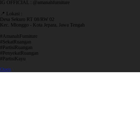
IG OFFICIAL : @amanahfurniture
📍 Lokasi :
Desa Sekuro RT 08/RW 02
Kec. Mlonggo - Kota Jepara, Jawa Tengah
​#AmanahFurniture
​#SekatRuangan
​#PartisiRuangan
​#PenyekatRuangan
​#PartisiKayu
Open