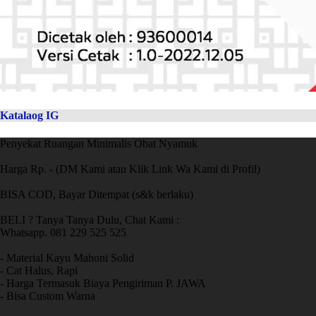
Katalaog IG
Penyekat Ruangan Minimalis Obat Nyamuk
Harga Rp. - (DM Kami atau Klik Link Wa Kami di Profil)
BISA COD, Bayar Ditempat (s&k berlaku)
BELI ? Tanya Tanya Dulu, Chat Kami :
Whatsapp. 081 229 525 525
- Material Kayu Mahoni Solid
- Cat Halus, Rapi
- Harga Termasuk Biaya Pengiriman P. JAWA
- Bisa Custom Warna