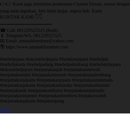
👉👉 Kami juga menerima pemesanan Custom Desain, sesuai dengan
yang anda inginkan. Info lebih lanjut, segera hub. Kami
KONTAK KAMI 👇👇
➖➖➖➖➖➖➖➖➖➖➖➖➖➖➖ ㅤ
☎ Call: 081229525525 (Budi)
📱 Telegram/WA: 081229525525
📧 Email: amanahfurniture@yahoo.com
🌎 https://www.amanahfurniture.com
#mebeljepara #tokomebeljepara #furniturejepara #mebeljati
#mebeljakarta #mebelpadang #mebelpalembang #mebelukirjepara
#tokomebeljepara #mejamakanjati #mejamakanmewah
#mejamakanukir #mejamakanmurah #mejamakanpalembang
#mejamakanjakarta #mejamakanjepara #mejamakanminimalis
#mejamakanjakarta #mejamakanbundar #mejamakanbundar
#setmejaklasik #mejamakan6kursi #mejamakanminimalis
#mejamakanmarmer #mejamakantrembesi #mejakayuutuh
#mejamakanjakarta #mejaketapang
Open