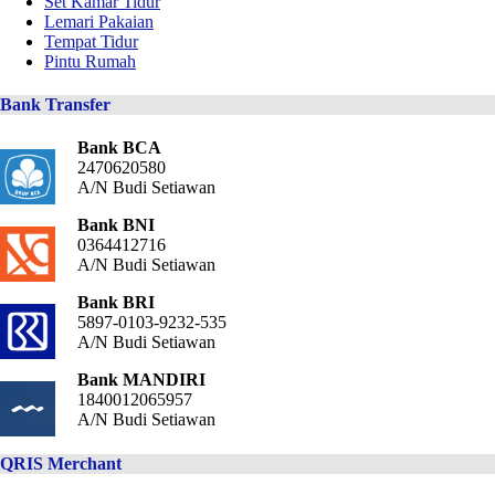
Set Kamar Tidur
Lemari Pakaian
Tempat Tidur
Pintu Rumah
Bank Transfer
Bank BCA
2470620580
A/N Budi Setiawan
Bank BNI
0364412716
A/N Budi Setiawan
Bank BRI
5897-0103-9232-535
A/N Budi Setiawan
Bank MANDIRI
1840012065957
A/N Budi Setiawan
QRIS Merchant