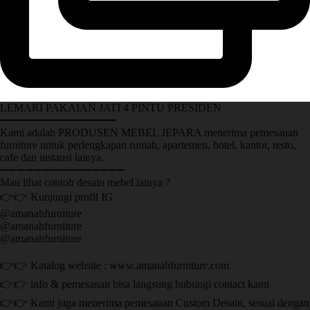
LEMARI PAKAIAN JATI 4 PINTU PRESIDEN
➖➖➖➖➖➖➖➖➖➖➖➖➖➖
Kami adalah PRODUSEN MEBEL JEPARA menerima pemesanan
furniture untuk perlengkapan rumah, apartemen, hotel, kantor, resto,
cafe dan instansi lainya.
➖➖➖➖➖➖➖➖➖➖➖➖➖➖➖
Mau lihat contoh desain mebel lainya ?
👉👉 Kunjungi profil IG
@amanahfurniture
@amanahfurniture
@amanahfurniture
👉👉 Katalog website : www.amanahfurniture.com
👉👉 info & pemesanan bisa langsung hubungi contact kami
👉👉 Kami juga menerima pemesanan Custom Desain, sesuai dengan