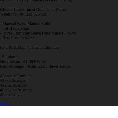
BELI ? Tanya Tanya Dulu, Chat Kami :
Whatsapp. 081 229 525 525
- Material Kayu Mahoni Solid
- Cat Halus, Rapi
- Harga Termasuk Biaya Pengiriman P. JAWA
- Bisa Custom Warna
IG OFFICIAL : @amanahfurniture
📍 Lokasi :
Desa Sekuro RT 08/RW 02
Kec. Mlonggo - Kota Jepara, Jawa Tengah
​#AmanahFurniture
​#SekatRuangan
​#PartisiRuangan
​#PenyekatRuangan
​#PartisiKayu
Open