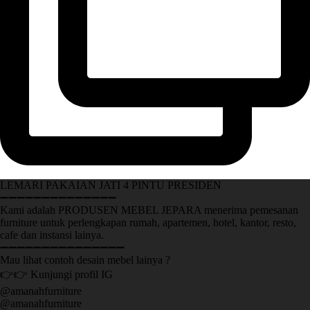
LEMARI PAKAIAN JATI 4 PINTU PRESIDEN
➖➖➖➖➖➖➖➖➖➖➖➖➖➖
Kami adalah PRODUSEN MEBEL JEPARA menerima pemesanan
furniture untuk perlengkapan rumah, apartemen, hotel, kantor, resto,
cafe dan instansi lainya.
➖➖➖➖➖➖➖➖➖➖➖➖➖➖➖
Mau lihat contoh desain mebel lainya ?
👉👉 Kunjungi profil IG
@amanahfurniture
@amanahfurniture