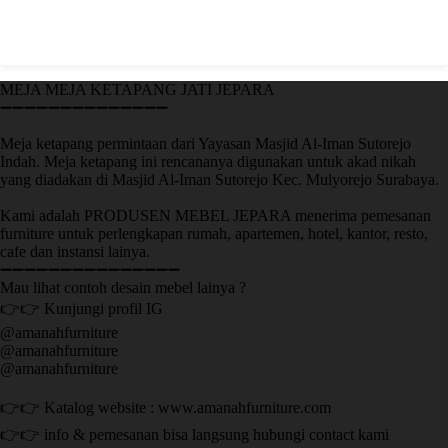
MEJA MEJA KETAPANG JATI JEPARA
➖➖➖➖➖➖➖➖➖➖➖➖➖➖
Meja ketapang permintaan dari Yayasan Masjid Al-Iman Sutorejo
Indah. Meja ketapang ini rencananya digunakan untuk akad nikah
yang diadakan di Masjid Al-Iman Sutorejo Kec. Mulyorejo Surabaya.
Kami adalah PRODUSEN MEBEL JEPARA menerima pemesanan
furniture untuk perlengkapan rumah, apartemen, hotel, kantor, resto,
cafe dan instansi lainya.
➖➖➖➖➖➖➖➖➖➖➖➖➖➖➖
Mau lihat contoh desain mebel lainya ?
👉👉 Kunjungi profil IG
@amanahfurniture
@amanahfurniture
@amanahfurniture
👉👉 Katalog website : www.amanahfurniture.com
👉👉 info & pemesanan bisa langsung hubungi contact kami