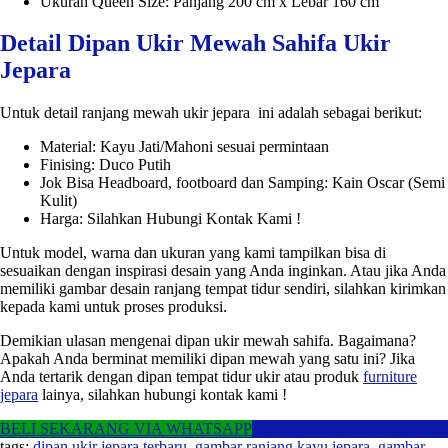
Ukuran Queen Size: Panjang 200 cm x Lebar 160 cm
Detail Dipan Ukir Mewah Sahifa Ukir
Jepara
Untuk detail ranjang mewah ukir jepara ini adalah sebagai berikut:
Material: Kayu Jati/Mahoni sesuai permintaan
Finising: Duco Putih
Jok Bisa Headboard, footboard dan Samping: Kain Oscar (Semi
Kulit)
Harga: Silahkan Hubungi Kontak Kami !
Untuk model, warna dan ukuran yang kami tampilkan bisa di
sesuaikan dengan inspirasi desain yang Anda inginkan. Atau jika Anda
memiliki gambar desain ranjang tempat tidur sendiri, silahkan kirimkan
kepada kami untuk proses produksi.
Demikian ulasan mengenai dipan ukir mewah sahifa. Bagaimana?
Apakah Anda berminat memiliki dipan mewah yang satu ini? Jika
Anda tertarik dengan dipan tempat tidur ukir atau produk
furniture
jepara
lainya, silahkan hubungi kontak kami !
BELI SEKARANG VIA WHATSAPP
tags:
dipan ukir jepara terbaru
,
gambar ranjang kayu jepara
,
gambar