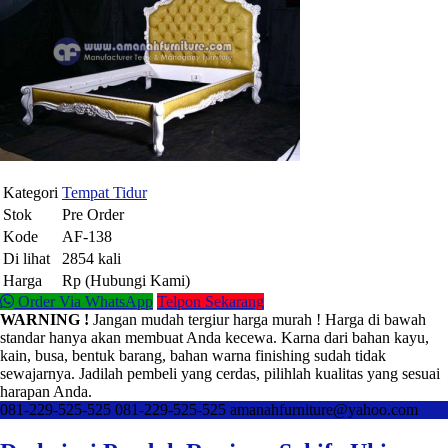
Kategori
Tempat Tidur
Stok
Pre Order
Kode
AF-138
Di lihat
2854 kali
Harga
Rp (Hubungi Kami)
Order Via WhatsApp
Telpon Sekarang
WARNING !
Jangan mudah tergiur harga murah ! Harga di bawah
standar hanya akan membuat Anda kecewa. Karna dari bahan kayu,
kain, busa, bentuk barang, bahan warna finishing sudah tidak
sewajarnya. Jadilah pembeli yang cerdas, pilihlah kualitas yang sesuai
harapan Anda.
081-229-525-525
081-229-525-525
amanahfurniture@yahoo.com