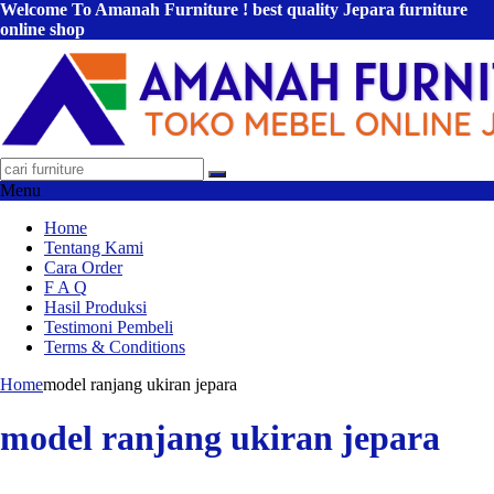
Welcome To Amanah Furniture ! best quality Jepara furniture
online shop
Menu
Home
Tentang Kami
Cara Order
F A Q
Hasil Produksi
Testimoni Pembeli
Terms & Conditions
Home
model ranjang ukiran jepara
model ranjang ukiran jepara