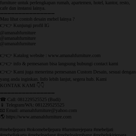
furniture untuk perlengkapan rumah, apartemen, hotel, kantor, resto,
cafe dan instansi lainya.
➖➖➖➖➖➖➖➖➖➖➖➖➖➖➖
Mau lihat contoh desain mebel lainya ?
👉👉 Kunjungi profil IG
@amanahfurniture
@amanahfurniture
@amanahfurniture
👉👉 Katalog website : www.amanahfurniture.com
👉👉 info & pemesanan bisa langsung hubungi contact kami
👉👉 Kami juga menerima pemesanan Custom Desain, sesuai dengan
yang anda inginkan. Info lebih lanjut, segera hub. Kami
KONTAK KAMI 👇👇
➖➖➖➖➖➖➖➖➖➖➖➖➖➖➖ ㅤ
☎ Call: 081229525525 (Budi)
📱 Telegram/WA: 081229525525
📧 Email: amanahfurniture@yahoo.com
🌎 https://www.amanahfurniture.com
#mebeljepara #tokomebeljepara #furniturejepara #mebeljati
#mebeljakarta #mebelpadang #mebelpalembang #mebelukirjepara