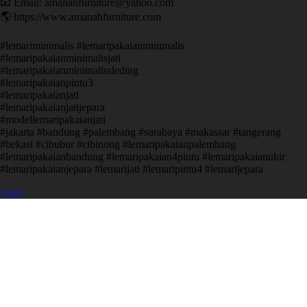
📧 Email: amanahfurniture@yahoo.com
🌎 https://www.amanahfurniture.com
#lemariminimalis #lemaripakaianminimalis
#lemaripakaianminimalisjati
#lemaripakaianminimalissleding
#lemaripakaianpintu3
#lemaripakaianjati
#lemaripakaianjatijepara
#modellemaripakaianjati
#jakarta #bandung #palembang #surabaya #makassar #tangerang
#bekasi #cibubur #cibinong #lemaripakaianpalembang
#lemaripakaianbandung #lemaripakaian4pintu #lemaripakaianukir
#lemaripakaianjepara #lemarijati #lemaripintu4 #lemarijepara
Open