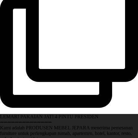
LEMARI PAKAIAN JATI 4 PINTU PRESIDEN
➖➖➖➖➖➖➖➖➖➖➖➖➖➖
Kami adalah PRODUSEN MEBEL JEPARA menerima pemesanan
furniture untuk perlengkapan rumah, apartemen, hotel, kantor, resto,