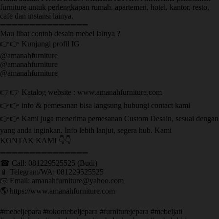
furniture untuk perlengkapan rumah, apartemen, hotel, kantor, resto,
cafe dan instansi lainya.
➖➖➖➖➖➖➖➖➖➖➖➖➖➖➖
Mau lihat contoh desain mebel lainya ?
👉👉 Kunjungi profil IG
@amanahfurniture
@amanahfurniture
@amanahfurniture
👉👉 Katalog website : www.amanahfurniture.com
👉👉 info & pemesanan bisa langsung hubungi contact kami
👉👉 Kami juga menerima pemesanan Custom Desain, sesuai dengan
yang anda inginkan. Info lebih lanjut, segera hub. Kami
KONTAK KAMI 👇👇
➖➖➖➖➖➖➖➖➖➖➖➖➖➖➖ ㅤ
☎ Call: 081229525525 (Budi)
📱 Telegram/WA: 081229525525
📧 Email: amanahfurniture@yahoo.com
🌎 https://www.amanahfurniture.com
#mebeljepara #tokomebeljepara #furniturejepara #mebeljati