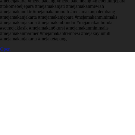
#mebeljakarta #mebelpadang #mebelpalembang #mebelukirjepara
#tokomebeljepara #mejamakanjati #mejamakanmewah
#mejamakanukir #mejamakanmurah #mejamakanpalembang
#mejamakanjakarta #mejamakanjepara #mejamakanminimalis
#mejamakanjakarta #mejamakanbundar #mejamakanbundar
#setmejaklasik #mejamakan6kursi #mejamakanminimalis
#mejamakanmarmer #mejamakantrembesi #mejakayuutuh
#mejamakanjakarta #mejaketapang
Open