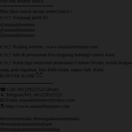
cafe dan instansi lainya.
➖➖➖➖➖➖➖➖➖➖➖➖➖➖➖
Mau lihat contoh desain mebel lainya ?
👉👉 Kunjungi profil IG
@amanahfurniture
@amanahfurniture
@amanahfurniture
👉👉 Katalog website : www.amanahfurniture.com
👉👉 info & pemesanan bisa langsung hubungi contact kami
👉👉 Kami juga menerima pemesanan Custom Desain, sesuai dengan
yang anda inginkan. Info lebih lanjut, segera hub. Kami
KONTAK KAMI 👇👇
➖➖➖➖➖➖➖➖➖➖➖➖➖➖➖ ㅤ
☎ Call: 081229525525 (Budi)
📱 Telegram/WA: 081229525525
📧 Email: amanahfurniture@yahoo.com
🌎 https://www.amanahfurniture.com
#lemariminimalis #lemaripakaianminimalis
#lemaripakaianminimalisjati
#lemaripakaianminimalissleding