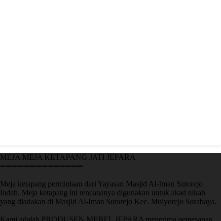
MEJA MEJA KETAPANG JATI JEPARA
➖➖➖➖➖➖➖➖➖➖➖➖➖➖
Meja ketapang permintaan dari Yayasan Masjid Al-Iman Sutorejo
Indah. Meja ketapang ini rencananya digunakan untuk akad nikah
yang diadakan di Masjid Al-Iman Sutorejo Kec. Mulyorejo Surabaya.
Kami adalah PRODUSEN MEBEL JEPARA menerima pemesanan