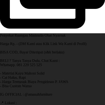
Penyekat Ruangan Minimalis Obat Nyamuk
Harga Rp. - (DM Kami atau Klik Link Wa Kami di Profil)
BISA COD, Bayar Ditempat (s&k berlaku)
BELI ? Tanya Tanya Dulu, Chat Kami :
Whatsapp. 081 229 525 525
- Material Kayu Mahoni Solid
- Cat Halus, Rapi
- Harga Termasuk Biaya Pengiriman P. JAWA
- Bisa Custom Warna
IG OFFICIAL : @amanahfurniture
📍 Lokasi :