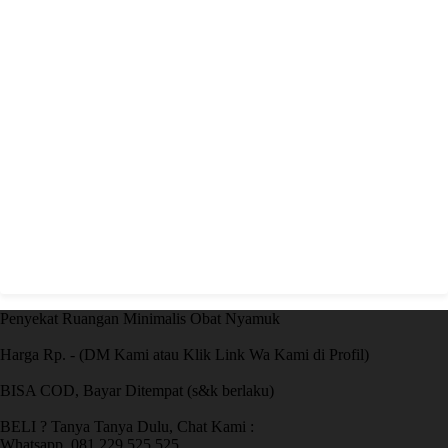
Penyekat Ruangan Minimalis Obat Nyamuk
Harga Rp. - (DM Kami atau Klik Link Wa Kami di Profil)
BISA COD, Bayar Ditempat (s&k berlaku)
BELI ? Tanya Tanya Dulu, Chat Kami :
Whatsapp. 081 229 525 525