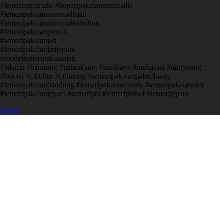
#lemariminimalis #lemaripakaianminimalis
#lemaripakaianminimalisjati
#lemaripakaianminimalissleding
#lemaripakaianpintu3
#lemaripakaianjati
#lemaripakaianjatijepara
#modellemaripakaianjati
#jakarta #bandung #palembang #surabaya #makassar #tangerang
#bekasi #cibubur #cibinong #lemaripakaianpalembang
#lemaripakaianbandung #lemaripakaian4pintu #lemaripakaianukir
#lemaripakaianjepara #lemarijati #lemaripintu4 #lemarijepara
Open