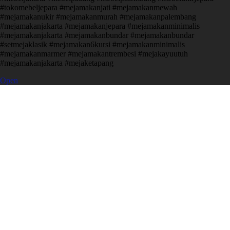
#tokomebeljepara #mejamakanjati #mejamakanmewah
#mejamakanukir #mejamakanmurah #mejamakanpalembang
#mejamakanjakarta #mejamakanjepara #mejamakanminimalis
#mejamakanjakarta #mejamakanbundar #mejamakanbundar
#setmejaklasik #mejamakan6kursi #mejamakanminimalis
#mejamakanmarmer #mejamakantrembesi #mejakayuutuh
#mejamakanjakarta #mejaketapang
Open