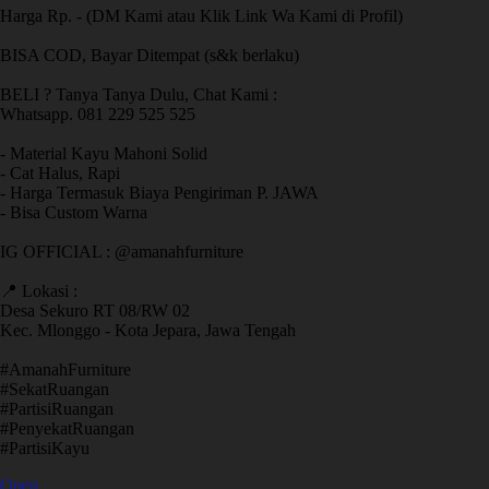
Harga Rp. - (DM Kami atau Klik Link Wa Kami di Profil)
BISA COD, Bayar Ditempat (s&k berlaku)
BELI ? Tanya Tanya Dulu, Chat Kami :
Whatsapp. 081 229 525 525
- Material Kayu Mahoni Solid
- Cat Halus, Rapi
- Harga Termasuk Biaya Pengiriman P. JAWA
- Bisa Custom Warna
IG OFFICIAL : @amanahfurniture
📍 Lokasi :
Desa Sekuro RT 08/RW 02
Kec. Mlonggo - Kota Jepara, Jawa Tengah
​#AmanahFurniture
​#SekatRuangan
​#PartisiRuangan
​#PenyekatRuangan
​#PartisiKayu
Open