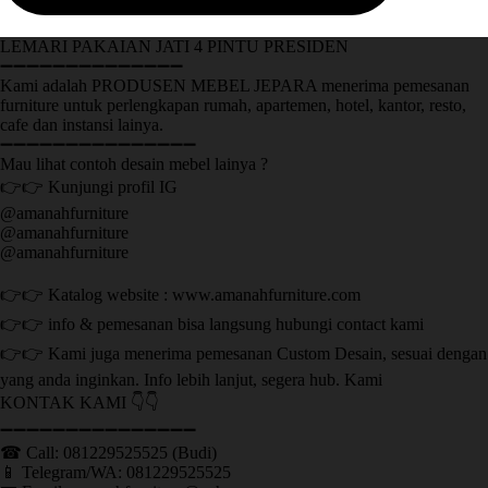
LEMARI PAKAIAN JATI 4 PINTU PRESIDEN
➖➖➖➖➖➖➖➖➖➖➖➖➖➖
Kami adalah PRODUSEN MEBEL JEPARA menerima pemesanan
furniture untuk perlengkapan rumah, apartemen, hotel, kantor, resto,
cafe dan instansi lainya.
➖➖➖➖➖➖➖➖➖➖➖➖➖➖➖
Mau lihat contoh desain mebel lainya ?
👉👉 Kunjungi profil IG
@amanahfurniture
@amanahfurniture
@amanahfurniture
👉👉 Katalog website : www.amanahfurniture.com
👉👉 info & pemesanan bisa langsung hubungi contact kami
👉👉 Kami juga menerima pemesanan Custom Desain, sesuai dengan
yang anda inginkan. Info lebih lanjut, segera hub. Kami
KONTAK KAMI 👇👇
➖➖➖➖➖➖➖➖➖➖➖➖➖➖➖ ㅤ
☎ Call: 081229525525 (Budi)
📱 Telegram/WA: 081229525525