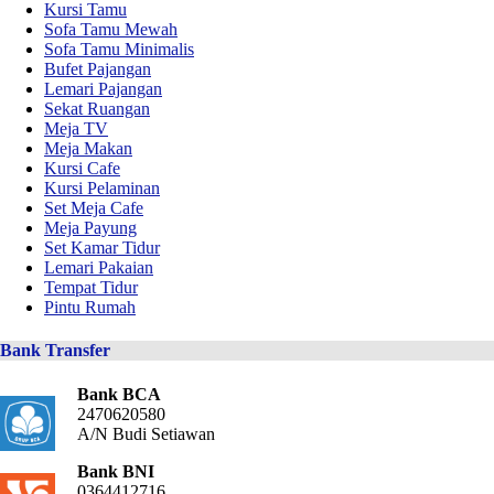
Kursi Tamu
Sofa Tamu Mewah
Sofa Tamu Minimalis
Bufet Pajangan
Lemari Pajangan
Sekat Ruangan
Meja TV
Meja Makan
Kursi Cafe
Kursi Pelaminan
Set Meja Cafe
Meja Payung
Set Kamar Tidur
Lemari Pakaian
Tempat Tidur
Pintu Rumah
Bank Transfer
Bank BCA
2470620580
A/N Budi Setiawan
Bank BNI
0364412716