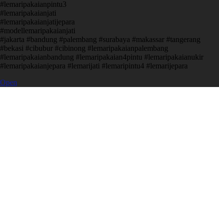
#lemaripakaianpintu3
#lemaripakaianjati
#lemaripakaianjatijepara
#modellemaripakaianjati
#jakarta #bandung #palembang #surabaya #makassar #tangerang
#bekasi #cibubur #cibinong #lemaripakaianpalembang
#lemaripakaianbandung #lemaripakaian4pintu #lemaripakaianukir
#lemaripakaianjepara #lemarijati #lemaripintu4 #lemarijepara
Open