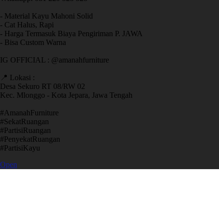
- Material Kayu Mahoni Solid
- Cat Halus, Rapi
- Harga Termasuk Biaya Pengiriman P. JAWA
- Bisa Custom Warna
IG OFFICIAL : @amanahfurniture
📍 Lokasi :
Desa Sekuro RT 08/RW 02
Kec. Mlonggo - Kota Jepara, Jawa Tengah
​#AmanahFurniture
​#SekatRuangan
​#PartisiRuangan
​#PenyekatRuangan
​#PartisiKayu
Open