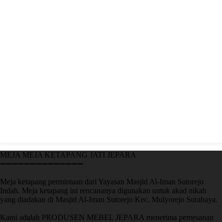
MEJA MEJA KETAPANG JATI JEPARA
➖➖➖➖➖➖➖➖➖➖➖➖➖➖
Meja ketapang permintaan dari Yayasan Masjid Al-Iman Sutorejo
Indah. Meja ketapang ini rencananya digunakan untuk akad nikah
yang diadakan di Masjid Al-Iman Sutorejo Kec. Mulyorejo Surabaya.
Kami adalah PRODUSEN MEBEL JEPARA menerima pemesanan