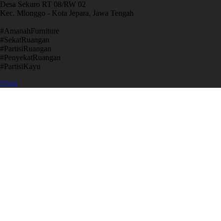
Desa Sekuro RT 08/RW 02
Kec. Mlonggo - Kota Jepara, Jawa Tengah
​#AmanahFurniture
​#SekatRuangan
​#PartisiRuangan
​#PenyekatRuangan
​#PartisiKayu
Open