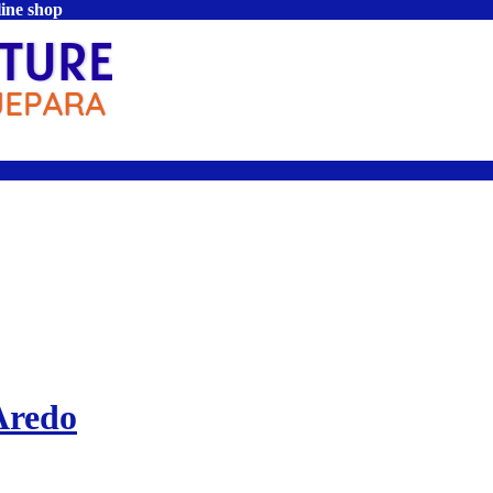
line shop
Aredo