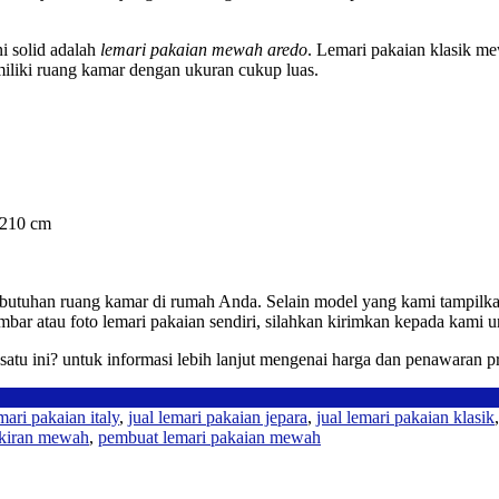
i solid adalah
lemari pakaian mewah aredo
. Lemari pakaian klasik me
iliki ruang kamar dengan ukuran cukup luas.
 210 cm
butuhan ruang kamar di rumah Anda. Selain model yang kami tampilka
bar atau foto lemari pakaian sendiri, silahkan kirimkan kepada kami u
satu ini? untuk informasi lebih lanjut mengenai harga dan penawaran 
mari pakaian italy
,
jual lemari pakaian jepara
,
jual lemari pakaian klasik
ukiran mewah
,
pembuat lemari pakaian mewah