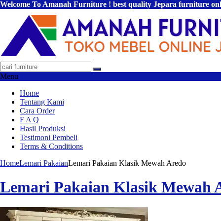
Welcome To Amanah Furniture ! best quality Jepara furniture on
Menu
Home
Tentang Kami
Cara Order
F A Q
Hasil Produksi
Testimoni Pembeli
Terms & Conditions
Home
Lemari Pakaian
Lemari Pakaian Klasik Mewah Aredo
Lemari Pakaian Klasik Mewah 