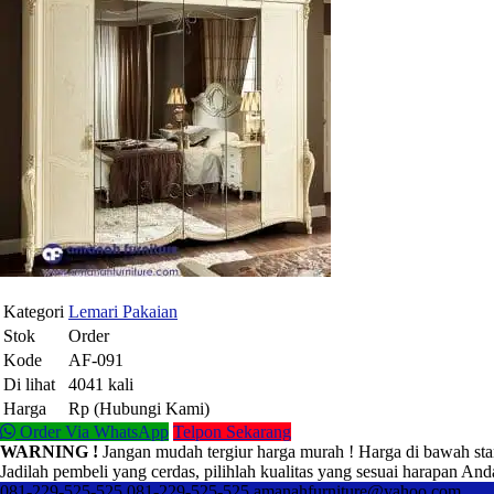
Kategori
Lemari Pakaian
Stok
Order
Kode
AF-091
Di lihat
4041 kali
Harga
Rp (Hubungi Kami)
Order Via WhatsApp
Telpon Sekarang
WARNING !
Jangan mudah tergiur harga murah ! Harga di bawah sta
Jadilah pembeli yang cerdas, pilihlah kualitas yang sesuai harapan And
081-229-525-525
081-229-525-525
amanahfurniture@yahoo.com