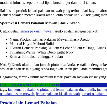
model minimalis seperti kursi lipat, kursi lonjer dan kursi taman.
Salah satu produk lemari pakaian mewah yang terbuat dari kayu mahon
Lemari pakaian mewah klasik aredo lebih cocok untuk Anda yang mem
Spesifikasi Lemari Pakaian Mewah Klasik Aredo
Untuk detail
lemari pakaian mewah
aredo adalah sebagai berikut:
Nama Produk: Lemari Pakaian Mewah Klasik Aredo
Material Kayu: Mahoni Solid
Ukuran Lemari: Panjang 310 cm x Lebar 55 cm x Tinggi Lunas
Finisihing Warna: White Duco Light Ivory
Estimas Produksi: 2 hingga 3 bulan
Note*) Untuk ukuran dan jumlah pintu bisa Anda sesuaikan dengan ke
sesuai dengan desain yang Anda inginkan. Atau jika Anda memiliki gam
Bagaimana, tertarik untuk memiliki lemari pakaian mewah klasik yang 
BELI SEKARANG VIA WHATSAPP
tags:
jual lemari pakaian 6 pintu
,
jual lemari pakaian duco putih
,
jual le
pakaian desain mewah
,
lemari pakaian klasik mewah
,
lemari pakaian 
Produk lain
Lemari Pakaian