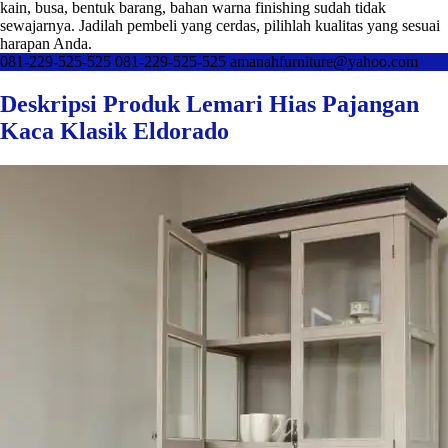
kain, busa, bentuk barang, bahan warna finishing sudah tidak
sewajarnya. Jadilah pembeli yang cerdas, pilihlah kualitas yang sesuai
harapan Anda.
081-229-525-525
081-229-525-525
amanahfurniture@yahoo.com
Deskripsi Produk Lemari Hias Pajangan
Kaca Klasik Eldorado