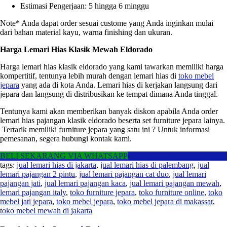
Estimasi Pengerjaan: 5 hingga 6 minggu
Note* Anda dapat order sesuai custome yang Anda inginkan mulai
dari bahan material kayu, warna finishing dan ukuran.
Harga Lemari Hias Klasik Mewah Eldorado
Harga lemari hias klasik eldorado yang kami tawarkan memiliki harga
kompertitif, tentunya lebih murah dengan lemari hias di
toko mebel
jepara
yang ada di kota Anda. Lemari hias di kerjakan langsung dari
jepara dan langsung di distribusikan ke tempat dimana Anda tinggal.
Tentunya kami akan memberikan banyak diskon apabila Anda order
lemari hias pajangan klasik eldorado beserta set furniture jepara lainya.
Tertarik memiliki furniture jepara yang satu ini ? Untuk informasi
pemesanan, segera hubungi kontak kami.
BELI SEKARANG VIA WHATSAPP
tags:
jual lemari hias di jakarta
,
jual lemari hias di palembang
,
jual
lemari pajangan 2 pintu
,
jual lemari pajangan cat duo
,
jual lemari
pajangan jati
,
jual lemari pajangan kaca
,
jual lemari pajangan mewah
,
lemari pajangan italy
,
toko furniture jepara
,
toko furniture online
,
toko
mebel jati jepara
,
toko mebel jepara
,
toko mebel jepara di makassar
,
toko mebel mewah di jakarta