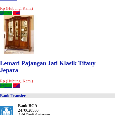
Rp (Hubungi Kami)
Chat
Call
Lemari Pajangan Jati Klasik Tifany
Jepara
Rp (Hubungi Kami)
Chat
Call
Bank Transfer
Bank BCA
2470620580
A/N Budi Setiawan