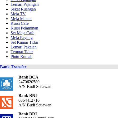
Lemari Pajangan
Sekat Ruangan
Meja TV
Meja Makan
Kursi Cafe
Kursi Pelaminan
Set Meja Cafe
Meja Payung
Set Kamar Tidur
Lemari Pakaian
Tempat Tidur
Pintu Rumah
Bank Transfer
Bank BCA
2470620580
A/N Budi Setiawan
Bank BNI
0364412716
A/N Budi Setiawan
Bank BRI