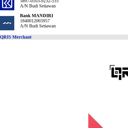
5897-0103-9232-535
A/N Budi Setiawan
Bank MANDIRI
1840012065957
A/N Budi Setiawan
QRIS Merchant