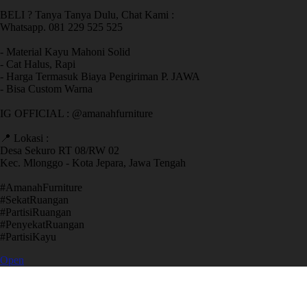
BELI ? Tanya Tanya Dulu, Chat Kami :
Whatsapp. 081 229 525 525
- Material Kayu Mahoni Solid
- Cat Halus, Rapi
- Harga Termasuk Biaya Pengiriman P. JAWA
- Bisa Custom Warna
IG OFFICIAL : @amanahfurniture
📍 Lokasi :
Desa Sekuro RT 08/RW 02
Kec. Mlonggo - Kota Jepara, Jawa Tengah
​#AmanahFurniture
​#SekatRuangan
​#PartisiRuangan
​#PenyekatRuangan
​#PartisiKayu
Open