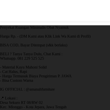
Penyekat Ruangan Minimalis Obat Nyamuk
Harga Rp. - (DM Kami atau Klik Link Wa Kami di Profil)
BISA COD, Bayar Ditempat (s&k berlaku)
BELI ? Tanya Tanya Dulu, Chat Kami :
Whatsapp. 081 229 525 525
- Material Kayu Mahoni Solid
- Cat Halus, Rapi
- Harga Termasuk Biaya Pengiriman P. JAWA
- Bisa Custom Warna
IG OFFICIAL : @amanahfurniture
📍 Lokasi :
Desa Sekuro RT 08/RW 02
Kec. Mlonggo - Kota Jepara, Jawa Tengah