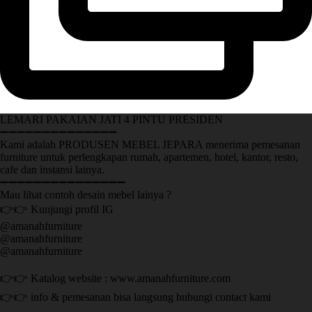
LEMARI PAKAIAN JATI 4 PINTU PRESIDEN
➖➖➖➖➖➖➖➖➖➖➖➖➖➖
Kami adalah PRODUSEN MEBEL JEPARA menerima pemesanan
furniture untuk perlengkapan rumah, apartemen, hotel, kantor, resto,
cafe dan instansi lainya.
➖➖➖➖➖➖➖➖➖➖➖➖➖➖➖
Mau lihat contoh desain mebel lainya ?
👉👉 Kunjungi profil IG
@amanahfurniture
@amanahfurniture
@amanahfurniture
👉👉 Katalog website : www.amanahfurniture.com
👉👉 info & pemesanan bisa langsung hubungi contact kami