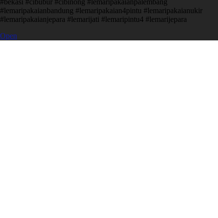
#bekasi #cibubur #cibinong #lemaripakaianpalembang
#lemaripakaianbandung #lemaripakaian4pintu #lemaripakaianukir
#lemaripakaianjepara #lemarijati #lemaripintu4 #lemarijepara
Open