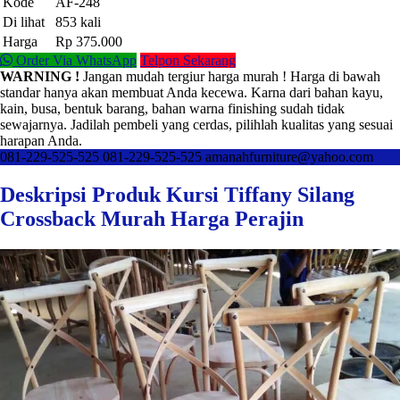
Kode
AF-248
Di lihat
853 kali
Harga
Rp 375.000
Order Via WhatsApp
Telpon Sekarang
WARNING !
Jangan mudah tergiur harga murah ! Harga di bawah
standar hanya akan membuat Anda kecewa. Karna dari bahan kayu,
kain, busa, bentuk barang, bahan warna finishing sudah tidak
sewajarnya. Jadilah pembeli yang cerdas, pilihlah kualitas yang sesuai
harapan Anda.
081-229-525-525
081-229-525-525
amanahfurniture@yahoo.com
Deskripsi Produk Kursi Tiffany Silang
Crossback Murah Harga Perajin