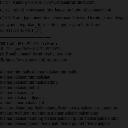
👉👉 Katalog website : www.amanahfurniture.com
👉👉 info & pemesanan bisa langsung hubungi contact kami
👉👉 Kami juga menerima pemesanan Custom Desain, sesuai dengan
yang anda inginkan. Info lebih lanjut, segera hub. Kami
KONTAK KAMI 👇👇
➖➖➖➖➖➖➖➖➖➖➖➖➖➖➖ ㅤ
☎ Call: 081229525525 (Budi)
📱 Telegram/WA: 081229525525
📧 Email: amanahfurniture@yahoo.com
🌎 https://www.amanahfurniture.com
#lemariminimalis #lemaripakaianminimalis
#lemaripakaianminimalisjati
#lemaripakaianminimalissleding
#lemaripakaianpintu3
#lemaripakaianjati
#lemaripakaianjatijepara
#modellemaripakaianjati
#jakarta #bandung #palembang #surabaya #makassar #tangerang
#bekasi #cibubur #cibinong #lemaripakaianpalembang
#lemaripakaianbandung #lemaripakaian4pintu #lemaripakaianukir
#lemaripakaianjepara #lemarijati #lemaripintu4 #lemarijepara