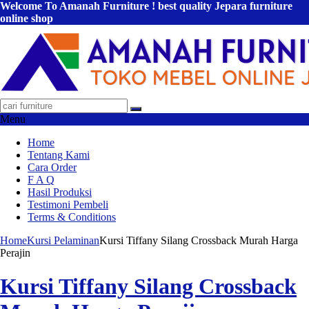
Welcome To Amanah Furniture ! best quality Jepara furniture
online shop
Menu
Home
Tentang Kami
Cara Order
F A Q
Hasil Produksi
Testimoni Pembeli
Terms & Conditions
Home
Kursi Pelaminan
Kursi Tiffany Silang Crossback Murah Harga
Perajin
Kursi Tiffany Silang Crossback