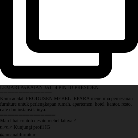
LEMARI PAKAIAN JATI 4 PINTU PRESIDEN
➖➖➖➖➖➖➖➖➖➖➖➖➖➖
Kami adalah PRODUSEN MEBEL JEPARA menerima pemesanan
furniture untuk perlengkapan rumah, apartemen, hotel, kantor, resto,
cafe dan instansi lainya.
➖➖➖➖➖➖➖➖➖➖➖➖➖➖➖
Mau lihat contoh desain mebel lainya ?
👉👉 Kunjungi profil IG
@amanahfurniture