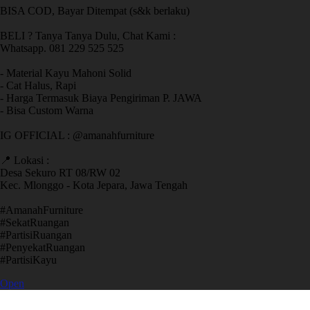
BISA COD, Bayar Ditempat (s&k berlaku)
BELI ? Tanya Tanya Dulu, Chat Kami :
Whatsapp. 081 229 525 525
- Material Kayu Mahoni Solid
- Cat Halus, Rapi
- Harga Termasuk Biaya Pengiriman P. JAWA
- Bisa Custom Warna
IG OFFICIAL : @amanahfurniture
📍 Lokasi :
Desa Sekuro RT 08/RW 02
Kec. Mlonggo - Kota Jepara, Jawa Tengah
​#AmanahFurniture
​#SekatRuangan
​#PartisiRuangan
​#PenyekatRuangan
​#PartisiKayu
Open