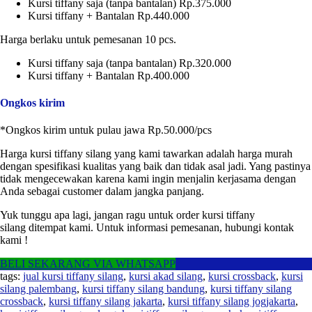
Kursi tiffany saja (tanpa bantalan) Rp.375.000
Kursi tiffany + Bantalan Rp.440.000
Harga berlaku untuk pemesanan 10 pcs.
Kursi tiffany saja (tanpa bantalan) Rp.320.000
Kursi tiffany + Bantalan Rp.400.000
Ongkos kirim
*Ongkos kirim untuk pulau jawa Rp.50.000/pcs
Harga kursi tiffany silang yang kami tawarkan adalah harga murah
dengan spesifikasi kualitas yang baik dan tidak asal jadi. Yang pastinya
tidak mengecewakan karena kami ingin menjalin kerjasama dengan
Anda sebagai customer dalam jangka panjang.
Yuk tunggu apa lagi, jangan ragu untuk order kursi tiffany
silang ditempat kami. Untuk informasi pemesanan, hubungi kontak
kami !
BELI SEKARANG VIA WHATSAPP
tags:
jual kursi tiffany silang
,
kursi akad silang
,
kursi crossback
,
kursi
silang palembang
,
kursi tiffany silang bandung
,
kursi tiffany silang
crossback
,
kursi tiffany silang jakarta
,
kursi tiffany silang jogjakarta
,