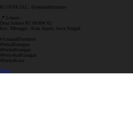
IG OFFICIAL : @amanahfurniture
📍 Lokasi :
Desa Sekuro RT 08/RW 02
Kec. Mlonggo - Kota Jepara, Jawa Tengah
​#AmanahFurniture
​#SekatRuangan
​#PartisiRuangan
​#PenyekatRuangan
​#PartisiKayu
Open