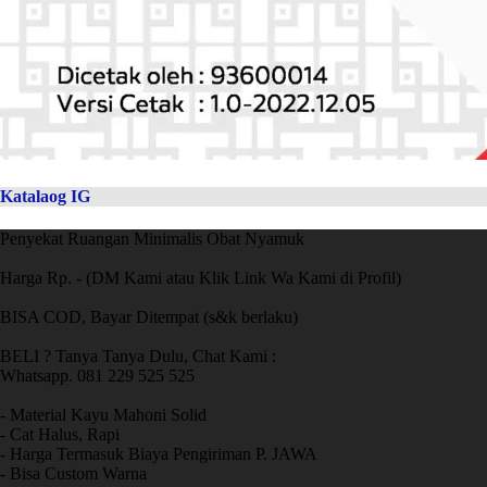
Katalaog IG
Penyekat Ruangan Minimalis Obat Nyamuk
Harga Rp. - (DM Kami atau Klik Link Wa Kami di Profil)
BISA COD, Bayar Ditempat (s&k berlaku)
BELI ? Tanya Tanya Dulu, Chat Kami :
Whatsapp. 081 229 525 525
- Material Kayu Mahoni Solid
- Cat Halus, Rapi
- Harga Termasuk Biaya Pengiriman P. JAWA
- Bisa Custom Warna