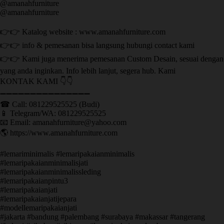
@amanahfurniture
@amanahfurniture
👉👉 Katalog website : www.amanahfurniture.com
👉👉 info & pemesanan bisa langsung hubungi contact kami
👉👉 Kami juga menerima pemesanan Custom Desain, sesuai dengan
yang anda inginkan. Info lebih lanjut, segera hub. Kami
KONTAK KAMI 👇👇
➖➖➖➖➖➖➖➖➖➖➖➖➖➖➖ ㅤ
☎ Call: 081229525525 (Budi)
📱 Telegram/WA: 081229525525
📧 Email: amanahfurniture@yahoo.com
🌎 https://www.amanahfurniture.com
#lemariminimalis #lemaripakaianminimalis
#lemaripakaianminimalisjati
#lemaripakaianminimalissleding
#lemaripakaianpintu3
#lemaripakaianjati
#lemaripakaianjatijepara
#modellemaripakaianjati
#jakarta #bandung #palembang #surabaya #makassar #tangerang