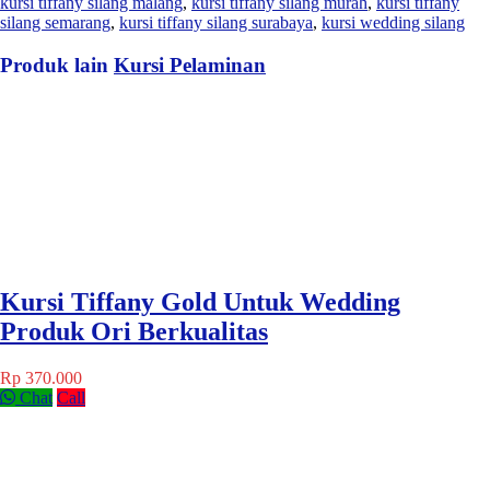
kursi tiffany silang malang
,
kursi tiffany silang murah
,
kursi tiffany
silang semarang
,
kursi tiffany silang surabaya
,
kursi wedding silang
Produk lain
Kursi Pelaminan
Kursi Tiffany Gold Untuk Wedding
Produk Ori Berkualitas
Rp 370.000
Chat
Call