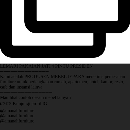
LEMARI PAKAIAN JATI 4 PINTU PRESIDEN
➖➖➖➖➖➖➖➖➖➖➖➖➖➖
Kami adalah PRODUSEN MEBEL JEPARA menerima pemesanan
furniture untuk perlengkapan rumah, apartemen, hotel, kantor, resto,
cafe dan instansi lainya.
➖➖➖➖➖➖➖➖➖➖➖➖➖➖➖
Mau lihat contoh desain mebel lainya ?
👉👉 Kunjungi profil IG
@amanahfurniture
@amanahfurniture
@amanahfurniture