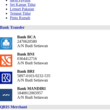
Meja Payung
Set Kamar Tidur
Lemari Pakaian
Tempat Tidur
Pintu Rumah
Bank Transfer
Bank BCA
2470620580
A/N Budi Setiawan
Bank BNI
0364412716
A/N Budi Setiawan
Bank BRI
5897-0103-9232-535
A/N Budi Setiawan
Bank MANDIRI
1840012065957
A/N Budi Setiawan
QRIS Merchant