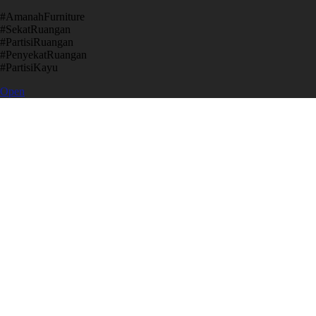
​#AmanahFurniture
​#SekatRuangan
​#PartisiRuangan
​#PenyekatRuangan
​#PartisiKayu
Open