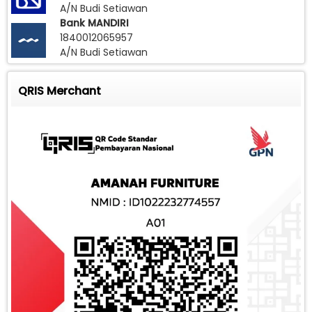
A/N Budi Setiawan
Bank MANDIRI
1840012065957
A/N Budi Setiawan
QRIS Merchant