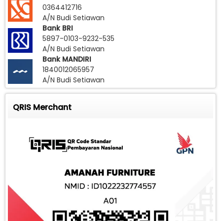
0364412716
A/N Budi Setiawan
Bank BRI
5897-0103-9232-535
A/N Budi Setiawan
Bank MANDIRI
1840012065957
A/N Budi Setiawan
QRIS Merchant