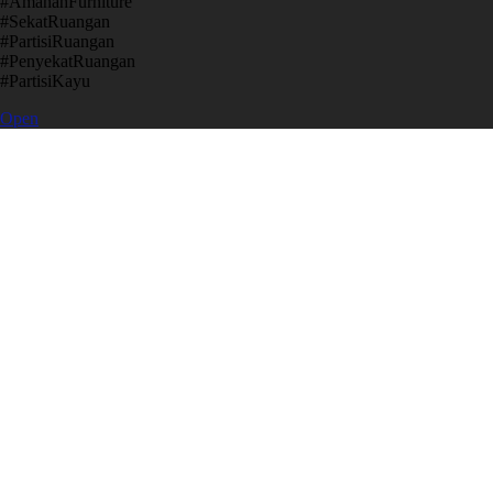
​#AmanahFurniture
​#SekatRuangan
​#PartisiRuangan
​#PenyekatRuangan
​#PartisiKayu
Open