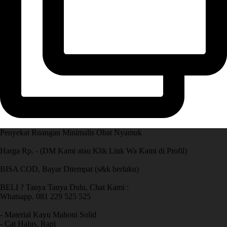
Penyekat Ruangan Minimalis Obat Nyamuk
Harga Rp. - (DM Kami atau Klik Link Wa Kami di Profil)
BISA COD, Bayar Ditempat (s&k berlaku)
BELI ? Tanya Tanya Dulu, Chat Kami :
Whatsapp. 081 229 525 525
- Material Kayu Mahoni Solid
- Cat Halus, Rapi