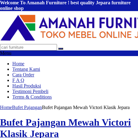
Welcome To Amanah Furniture ! best quality Jepara furniture
online shop
Menu
Home
Tentang Kami
Cara Order
F A Q
Hasil Produksi
Testimoni Pembeli
Terms & Conditions
Home
Bufet Pajangan
Bufet Pajangan Mewah Victori Klasik Jepara
Bufet Pajangan Mewah Victori
Klasik Jepara