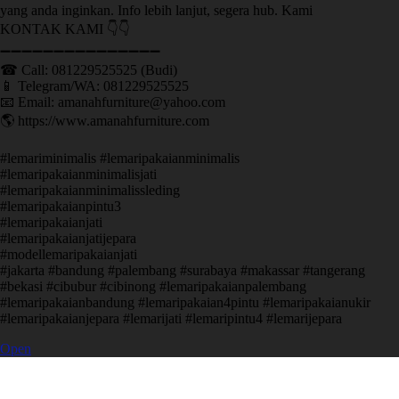
yang anda inginkan. Info lebih lanjut, segera hub. Kami
KONTAK KAMI 👇👇
➖➖➖➖➖➖➖➖➖➖➖➖➖➖➖ ㅤ
☎ Call: 081229525525 (Budi)
📱 Telegram/WA: 081229525525
📧 Email: amanahfurniture@yahoo.com
🌎 https://www.amanahfurniture.com
#lemariminimalis #lemaripakaianminimalis
#lemaripakaianminimalisjati
#lemaripakaianminimalissleding
#lemaripakaianpintu3
#lemaripakaianjati
#lemaripakaianjatijepara
#modellemaripakaianjati
#jakarta #bandung #palembang #surabaya #makassar #tangerang
#bekasi #cibubur #cibinong #lemaripakaianpalembang
#lemaripakaianbandung #lemaripakaian4pintu #lemaripakaianukir
#lemaripakaianjepara #lemarijati #lemaripintu4 #lemarijepara
Open