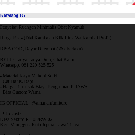
Katalaog IG
Penyekat Ruangan Minimalis Obat Nyamuk
Harga Rp. - (DM Kami atau Klik Link Wa Kami di Profil)
BISA COD, Bayar Ditempat (s&k berlaku)
BELI ? Tanya Tanya Dulu, Chat Kami :
Whatsapp. 081 229 525 525
- Material Kayu Mahoni Solid
- Cat Halus, Rapi
- Harga Termasuk Biaya Pengiriman P. JAWA
- Bisa Custom Warna
IG OFFICIAL : @amanahfurniture
📍 Lokasi :
Desa Sekuro RT 08/RW 02
Kec. Mlonggo - Kota Jepara, Jawa Tengah