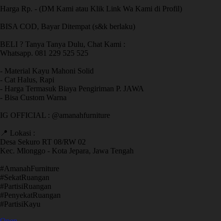
Harga Rp. - (DM Kami atau Klik Link Wa Kami di Profil)
BISA COD, Bayar Ditempat (s&k berlaku)
BELI ? Tanya Tanya Dulu, Chat Kami :
Whatsapp. 081 229 525 525
- Material Kayu Mahoni Solid
- Cat Halus, Rapi
- Harga Termasuk Biaya Pengiriman P. JAWA
- Bisa Custom Warna
IG OFFICIAL : @amanahfurniture
📍 Lokasi :
Desa Sekuro RT 08/RW 02
Kec. Mlonggo - Kota Jepara, Jawa Tengah
​#AmanahFurniture
​#SekatRuangan
​#PartisiRuangan
​#PenyekatRuangan
​#PartisiKayu
Open