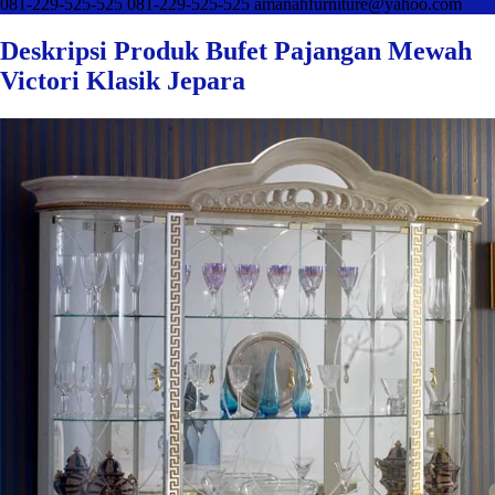
081-229-525-525
081-229-525-525
amanahfurniture@yahoo.com
Deskripsi Produk Bufet Pajangan Mewah
Victori Klasik Jepara