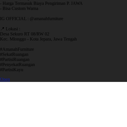
- Harga Termasuk Biaya Pengiriman P. JAWA
- Bisa Custom Warna
IG OFFICIAL : @amanahfurniture
📍 Lokasi :
Desa Sekuro RT 08/RW 02
Kec. Mlonggo - Kota Jepara, Jawa Tengah
​#AmanahFurniture
​#SekatRuangan
​#PartisiRuangan
​#PenyekatRuangan
​#PartisiKayu
Open