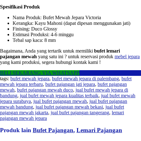
Spesifikasi Produk
Nama Produk: Bufet Mewah Jepara Victoria
Kerangka: Kayu Mahoni (dapat dipesan menggunakan jati)
Finising: Duco Glossy
Estimasi Produksi: 4-6 minggu
Tebal sap kaca: 8 mm
Bagaimana, Anda yang tertarik untuk memiliki
bufet lemari
pajangan mewah
yang satu ini ? untuk reservasi produk
mebel jepara
yang kami produksi, segera hubungi kontak kami !
BELI SEKARANG VIA WHATSAPP
tags:
bufet mewah jepara
,
bufet mewah jepara di palembang
,
bufet
mewah jepara terbaru
,
bufet pajangan jati jepara
,
bufet pajangan
mewah
,
bufet pajangan mewah duco
,
jual bufet mewah jepara di
bandung
,
jual bufet mewah jepara kualitas terbaik
,
jual bufet mewah
jepara surabaya
,
jual bufet pajangan mewah
,
jual bufet pajangan
mewah bandung
,
jual bufet pajangan mewah bekasi
,
jual bufet
pajangan mewah jakarta
,
jual bufet pajangan tangerang
,
lemari
pajangan mewah jepara
Produk lain
Bufet Pajangan
,
Lemari Pajangan