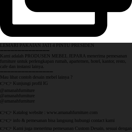
LEMARI PAKAIAN JATI 4 PINTU PRESIDEN
➖➖➖➖➖➖➖➖➖➖➖➖➖➖
Kami adalah PRODUSEN MEBEL JEPARA menerima pemesanan
furniture untuk perlengkapan rumah, apartemen, hotel, kantor, resto,
cafe dan instansi lainya.
➖➖➖➖➖➖➖➖➖➖➖➖➖➖➖
Mau lihat contoh desain mebel lainya ?
👉👉 Kunjungi profil IG
@amanahfurniture
@amanahfurniture
@amanahfurniture
👉👉 Katalog website : www.amanahfurniture.com
👉👉 info & pemesanan bisa langsung hubungi contact kami
👉👉 Kami juga menerima pemesanan Custom Desain, sesuai dengan