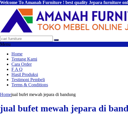
Welcome To Amanah Furniture ! best quality Jepara furniture on
Menu
Home
Tentang Kami
Cara Order
F A Q
Hasil Produksi
Testimoni Pembeli
Terms & Conditions
Home
jual bufet mewah jepara di bandung
jual bufet mewah jepara di ban