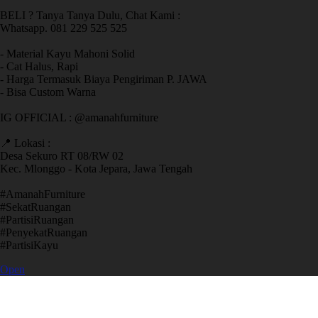
BELI ? Tanya Tanya Dulu, Chat Kami :
Whatsapp. 081 229 525 525
- Material Kayu Mahoni Solid
- Cat Halus, Rapi
- Harga Termasuk Biaya Pengiriman P. JAWA
- Bisa Custom Warna
IG OFFICIAL : @amanahfurniture
📍 Lokasi :
Desa Sekuro RT 08/RW 02
Kec. Mlonggo - Kota Jepara, Jawa Tengah
​#AmanahFurniture
​#SekatRuangan
​#PartisiRuangan
​#PenyekatRuangan
​#PartisiKayu
Open