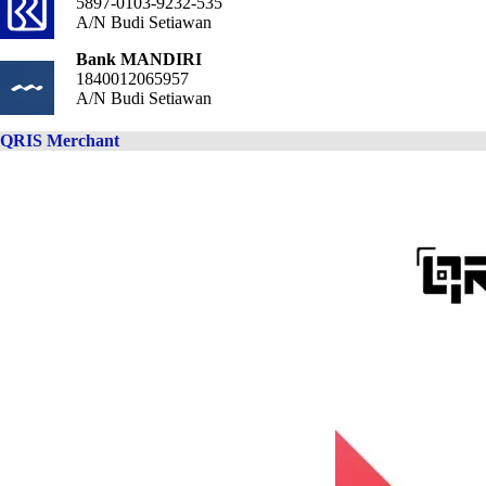
5897-0103-9232-535
A/N Budi Setiawan
Bank MANDIRI
1840012065957
A/N Budi Setiawan
QRIS Merchant