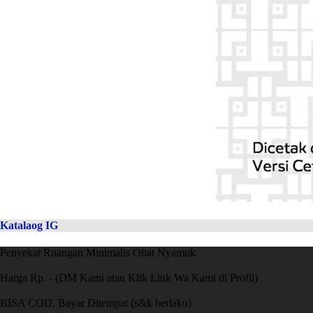
Katalaog IG
Penyekat Ruangan Minimalis Obat Nyamuk
Harga Rp. - (DM Kami atau Klik Link Wa Kami di Profil)
BISA COD, Bayar Ditempat (s&k berlaku)