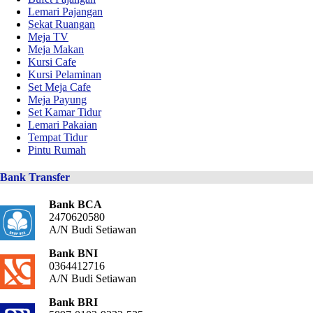
Lemari Pajangan
Sekat Ruangan
Meja TV
Meja Makan
Kursi Cafe
Kursi Pelaminan
Set Meja Cafe
Meja Payung
Set Kamar Tidur
Lemari Pakaian
Tempat Tidur
Pintu Rumah
Bank Transfer
Bank BCA
2470620580
A/N Budi Setiawan
Bank BNI
0364412716
A/N Budi Setiawan
Bank BRI