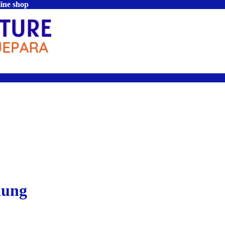
line shop
dung