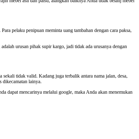
jin mebel asli dan palsu, alangkah baiknya Anda tidak belanj mebel
a. Para pelaku penipuan meminta uang tambahan dengan cara paksa,
i adalah urusan pihak supir kargo, jadi tidak ada urusanya dengan
sekali tidak valid. Kadang juga terbalik antara nama jalan, desa,
s dikecamatan lainya.
a. Anda dapat mencarinya melalui google, maka Anda akan menemukan