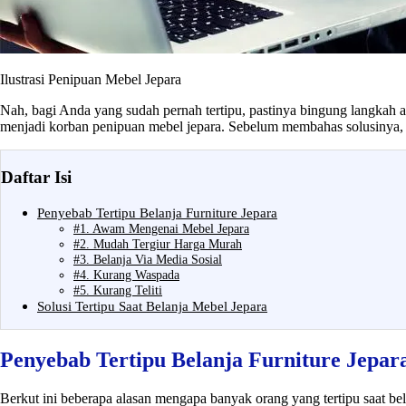
Ilustrasi Penipuan Mebel Jepara
Nah, bagi Anda yang sudah pernah tertipu, pastinya bingung langkah ap
menjadi korban penipuan mebel jepara. Sebelum membahas solusinya, al
Daftar Isi
Penyebab Tertipu Belanja Furniture Jepara
#1. Awam Mengenai Mebel Jepara
#2. Mudah Tergiur Harga Murah
#3. Belanja Via Media Sosial
#4. Kurang Waspada
#5. Kurang Teliti
Solusi Tertipu Saat Belanja Mebel Jepara
Penyebab Tertipu Belanja Furniture Jepar
Berkut ini beberapa alasan mengapa banyak orang yang tertipu saat bel