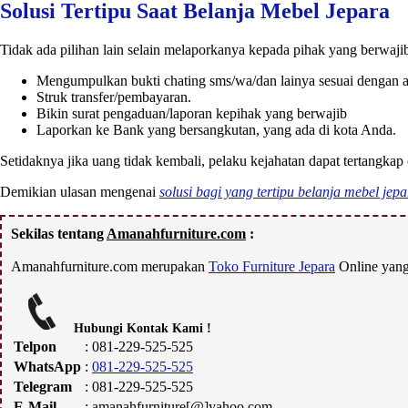
Solusi Tertipu Saat Belanja Mebel Jepara
Tidak ada pilihan lain selain melaporkanya kepada pihak yang berwaj
Mengumpulkan bukti chating sms/wa/dan lainya sesuai dengan 
Struk transfer/pembayaran.
Bikin surat pengaduan/laporan kepihak yang berwajib
Laporkan ke Bank yang bersangkutan, yang ada di kota Anda.
Setidaknya jika uang tidak kembali, pelaku kejahatan dapat tertangkap
Demikian ulasan mengenai
solusi bagi yang tertipu belanja mebel jep
Sekilas tentang
Amanahfurniture.com
:
Amanahfurniture.com merupakan
Toko Furniture Jepara
Online yang
Hubungi Kontak Kami !
Telpon
: 081-229-525-525
WhatsApp
:
081-229-525-525
Telegram
: 081-229-525-525
E-Mail
: amanahfurniture[@]yahoo.com