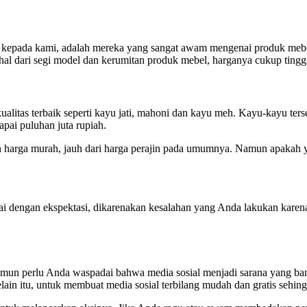
n kepada kami, adalah mereka yang sangat awam mengenai produk mebe
hal dari segi model dan kerumitan produk mebel, harganya cukup tingg
litas terbaik seperti kayu jati, mahoni dan kayu meh. Kayu-kayu terseb
pai puluhan juta rupiah.
harga murah, jauh dari harga perajin pada umumnya. Namun apakah yakin
i dengan ekspektasi, dikarenakan kesalahan yang Anda lakukan karena
 namun perlu Anda waspadai bahwa media sosial menjadi sarana yang b
in itu, untuk membuat media sosial terbilang mudah dan gratis sehing