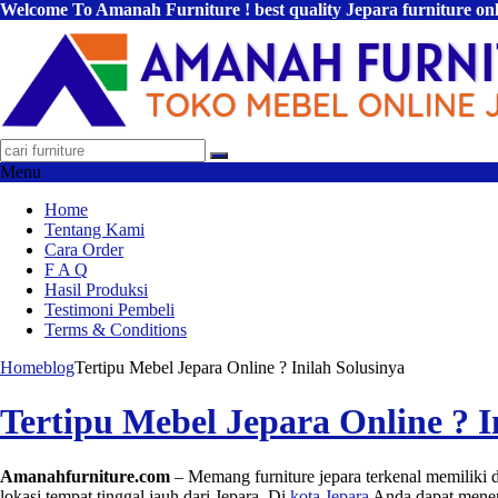
Welcome To Amanah Furniture ! best quality Jepara furniture on
Menu
Home
Tentang Kami
Cara Order
F A Q
Hasil Produksi
Testimoni Pembeli
Terms & Conditions
Home
blog
Tertipu Mebel Jepara Online ? Inilah Solusinya
Tertipu Mebel Jepara Online ? I
Amanahfurniture.com
– Memang furniture jepara terkenal memiliki d
lokasi tempat tinggal jauh dari Jepara. Di
kota Jepara
Anda dapat menemu