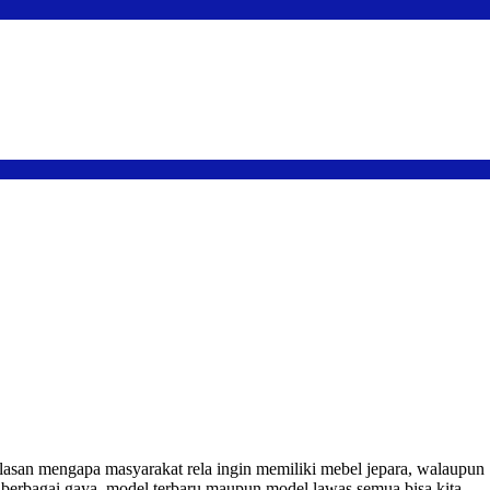
 alasan mengapa masyarakat rela ingin memiliki mebel jepara, walaupun
berbagai gaya, model terbaru maupun model lawas semua bisa kita