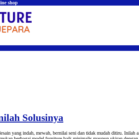
line shop
nilah Solusinya
esain yang indah, mewah, bernilai seni dan tidak mudah ditiru. Inilah
kan berbagai model furniture baik minimalis maupun ukiran dengan 