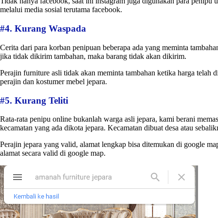
Tidak hanya facebook, saat ini instagram juga digunakan para penipu
melalui media sosial terutama facebook.
#4. Kurang Waspada
Cerita dari para korban penipuan beberapa ada yang meminta tambahan
jika tidak dikirim tambahan, maka barang tidak akan dikirim.
Perajin furniture asli tidak akan meminta tambahan ketika harga telah d
perajin dan kostumer mebel jepara.
#5. Kurang Teliti
Rata-rata penipu online bukanlah warga asli jepara, kami berani memast
kecamatan yang ada dikota jepara. Kecamatan dibuat desa atau sebalikn
Perajin jepara yang valid, alamat lengkap bisa ditemukan di google m
alamat secara valid di google map.