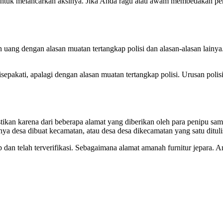
 untuk melancarkan aksinya. Jika Anda ragu atau awam membedakan pera
 uang dengan alasan muatan tertangkap polisi dan alasan-alasan lainy
isepakati, apalagi dengan alasan muatan tertangkap polisi. Urusan polis
ikan karena dari beberapa alamat yang diberikan oleh para penipu sama 
ya desa dibuat kecamatan, atau desa desa dikecamatan yang satu dituli
ap dan telah terverifikasi. Sebagaimana alamat amanah furnitur jepar