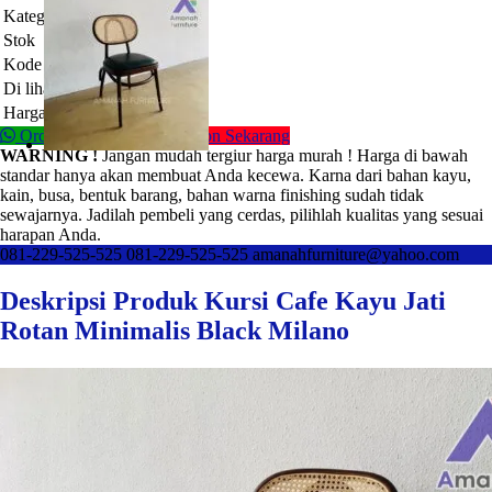
Kategori
Kursi Cafe
Stok
Pre Order
Kode
AF-241
Di lihat
2203 kali
Harga
Rp (Hubungi Kami)
Order Via WhatsApp
Telpon Sekarang
WARNING !
Jangan mudah tergiur harga murah ! Harga di bawah
standar hanya akan membuat Anda kecewa. Karna dari bahan kayu,
kain, busa, bentuk barang, bahan warna finishing sudah tidak
sewajarnya. Jadilah pembeli yang cerdas, pilihlah kualitas yang sesuai
harapan Anda.
081-229-525-525
081-229-525-525
amanahfurniture@yahoo.com
Deskripsi Produk Kursi Cafe Kayu Jati
Rotan Minimalis Black Milano