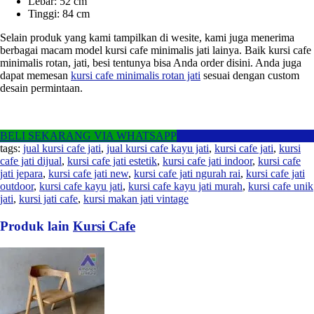
Lebar: 52 cm
Tinggi: 84 cm
Selain produk yang kami tampilkan di wesite, kami juga menerima
berbagai macam model kursi cafe minimalis jati lainya. Baik kursi cafe
minimalis rotan, jati, besi tentunya bisa Anda order disini. Anda juga
dapat memesan
kursi cafe minimalis rotan jati
sesuai dengan custom
desain permintaan.
BELI SEKARANG VIA WHATSAPP
tags:
jual kursi cafe jati
,
jual kursi cafe kayu jati
,
kursi cafe jati
,
kursi
cafe jati dijual
,
kursi cafe jati estetik
,
kursi cafe jati indoor
,
kursi cafe
jati jepara
,
kursi cafe jati new
,
kursi cafe jati ngurah rai
,
kursi cafe jati
outdoor
,
kursi cafe kayu jati
,
kursi cafe kayu jati murah
,
kursi cafe unik
jati
,
kursi jati cafe
,
kursi makan jati vintage
Produk lain
Kursi Cafe