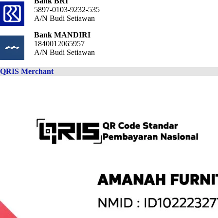
Bank BRI
5897-0103-9232-535
A/N Budi Setiawan
Bank MANDIRI
1840012065957
A/N Budi Setiawan
QRIS Merchant