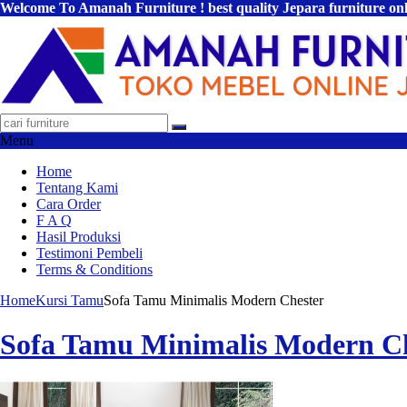
Welcome To Amanah Furniture ! best quality Jepara furniture on
Menu
Home
Tentang Kami
Cara Order
F A Q
Hasil Produksi
Testimoni Pembeli
Terms & Conditions
Home
Kursi Tamu
Sofa Tamu Minimalis Modern Chester
Sofa Tamu Minimalis Modern C