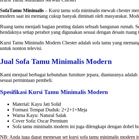
SofaTamu Minimalis
– Kursi tamu sofa minimalis mewah chester me
modern saat ini memang cukup banyak diminati oleh masyarakat. Mod
Ruang tamu menjadi bagian penting dalam sebuah bangunan rumah. Sel
hendaknya setiap perabot yang digunakan sesuai dengan desain ruang t
Kursi Tamu Minimalis Modern Chester adalah sofa tamu yang memang di
untuk nonton televisi.
Jual Sofa Tamu Minimalis Modern
Kami menjual berbagai kebutuhan furniture jepara, diantaranya adalah
sesuai permintaan pembeli.
Spesifikasi Kursi Tamu Minimalis Modern
Material: Kayu Jati Solid
Formasi Tempat Duduk: 2+2+1+Meja
Warna Kayu: Natural Salak
Cover Sofa: Oscar Premium
Sofa tamu minimalis modern ini juga dilengkapi dengan dobel 
NB: Anda juga dapat memesan set kursi sofa tamu minimalis modern i