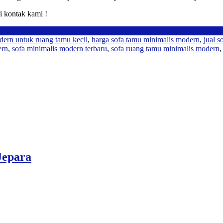
i kontak kami !
dern untuk ruang tamu kecil
,
harga sofa tamu minimalis modern
,
jual 
ern
,
sofa minimalis modern terbaru
,
sofa ruang tamu minimalis modern
Jepara