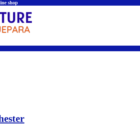
line shop
hester