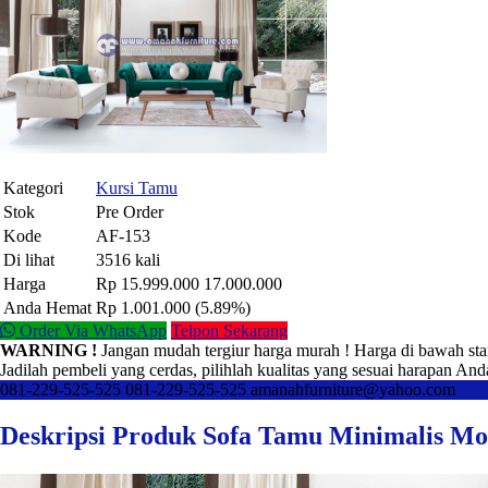
Kategori
Kursi Tamu
Stok
Pre Order
Kode
AF-153
Di lihat
3516 kali
Harga
Rp 15.999.000
17.000.000
Anda Hemat
Rp 1.001.000 (5.89%)
Order Via WhatsApp
Telpon Sekarang
WARNING !
Jangan mudah tergiur harga murah ! Harga di bawah sta
Jadilah pembeli yang cerdas, pilihlah kualitas yang sesuai harapan And
081-229-525-525
081-229-525-525
amanahfurniture@yahoo.com
Deskripsi Produk Sofa Tamu Minimalis Mo