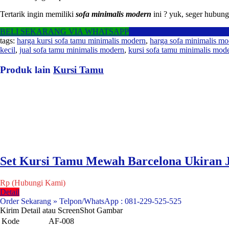
Tertarik ingin memiliki
sofa minimalis modern
ini ? yuk, seger hubung
BELI SEKARANG VIA WHATSAPP
tags:
harga kursi sofa tamu minimalis modern
,
harga sofa minimalis mo
kecil
,
jual sofa tamu minimalis modern
,
kursi sofa tamu minimalis mod
Produk lain
Kursi Tamu
Set Kursi Tamu Mewah Barcelona Ukiran 
Rp (Hubungi Kami)
Detail
Order Sekarang » Telpon/WhatsApp : 081-229-525-525
Kirim Detail atau ScreenShot Gambar
Kode
AF-008