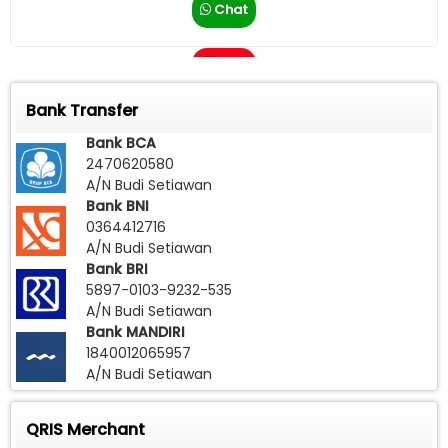
Chat
Call
Bank Transfer
Bank BCA
2470620580
A/N Budi Setiawan
Bank BNI
0364412716
A/N Budi Setiawan
Bank BRI
5897-0103-9232-535
A/N Budi Setiawan
Bank MANDIRI
1840012065957
A/N Budi Setiawan
QRIS Merchant