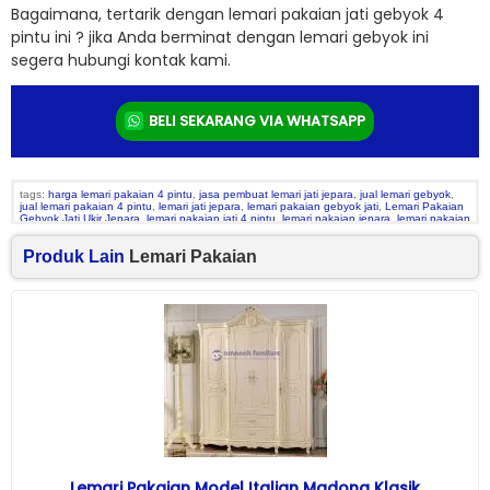
Bagaimana, tertarik dengan lemari pakaian jati gebyok 4
pintu ini ? jika Anda berminat dengan lemari gebyok ini
segera hubungi kontak kami.
BELI SEKARANG VIA WHATSAPP
tags:
harga lemari pakaian 4 pintu
,
jasa pembuat lemari jati jepara
,
jual lemari gebyok
,
jual lemari pakaian 4 pintu
,
lemari jati jepara
,
lemari pakaian gebyok jati
,
Lemari Pakaian
Gebyok Jati Ukir Jepara
,
lemari pakaian jati 4 pintu
,
lemari pakaian jepara
,
lemari pakaian
kayu jati
,
lemari pakaian mewah
,
lemari pakaian murah 4 pintu
,
lemari pakaian ukir
,
lemari
pakaian ukir jepara
,
pembuat lemari jati
,
www lemari pakaian
Produk Lain
Lemari Pakaian
Lemari Pakaian Model Italian Madona Klasik