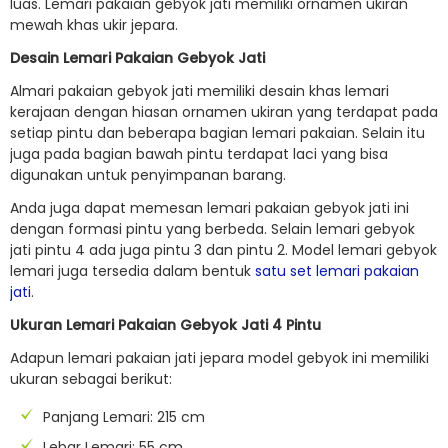
luas. Lemari pakaian gebyok jati memiliki ornamen ukiran
mewah khas ukir jepara.
Desain Lemari Pakaian Gebyok Jati
Almari pakaian gebyok jati memiliki desain khas lemari
kerajaan dengan hiasan ornamen ukiran yang terdapat pada
setiap pintu dan beberapa bagian lemari pakaian. Selain itu
juga pada bagian bawah pintu terdapat laci yang bisa
digunakan untuk penyimpanan barang.
Anda juga dapat memesan lemari pakaian gebyok jati ini
dengan formasi pintu yang berbeda. Selain lemari gebyok
jati pintu 4 ada juga pintu 3 dan pintu 2. Model lemari gebyok
lemari juga tersedia dalam bentuk
satu set lemari pakaian
jati
.
Ukuran Lemari Pakaian Gebyok Jati 4 Pintu
Adapun lemari pakaian jati jepara model gebyok ini memiliki
ukuran sebagai berikut:
Panjang Lemari: 215 cm
Lebar Lemari: 55 cm