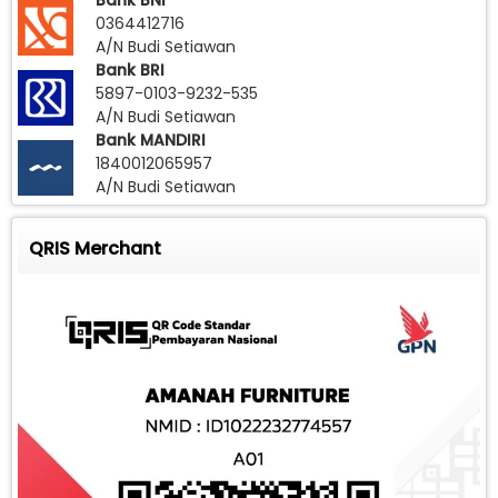
Bank BNI
0364412716
A/N Budi Setiawan
Bank BRI
5897-0103-9232-535
A/N Budi Setiawan
Bank MANDIRI
1840012065957
A/N Budi Setiawan
QRIS Merchant