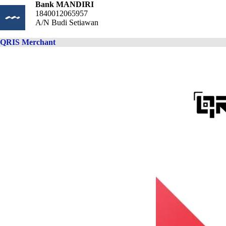
Bank MANDIRI
1840012065957
A/N Budi Setiawan
QRIS Merchant