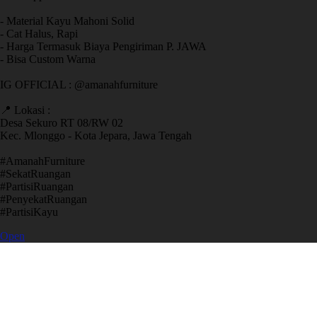
- Material Kayu Mahoni Solid
- Cat Halus, Rapi
- Harga Termasuk Biaya Pengiriman P. JAWA
- Bisa Custom Warna
IG OFFICIAL : @amanahfurniture
📍 Lokasi :
Desa Sekuro RT 08/RW 02
Kec. Mlonggo - Kota Jepara, Jawa Tengah
​#AmanahFurniture
​#SekatRuangan
​#PartisiRuangan
​#PenyekatRuangan
​#PartisiKayu
Open