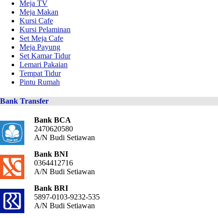
Meja TV
Meja Makan
Kursi Cafe
Kursi Pelaminan
Set Meja Cafe
Meja Payung
Set Kamar Tidur
Lemari Pakaian
Tempat Tidur
Pintu Rumah
Bank Transfer
Bank BCA
2470620580
A/N Budi Setiawan
Bank BNI
0364412716
A/N Budi Setiawan
Bank BRI
5897-0103-9232-535
A/N Budi Setiawan