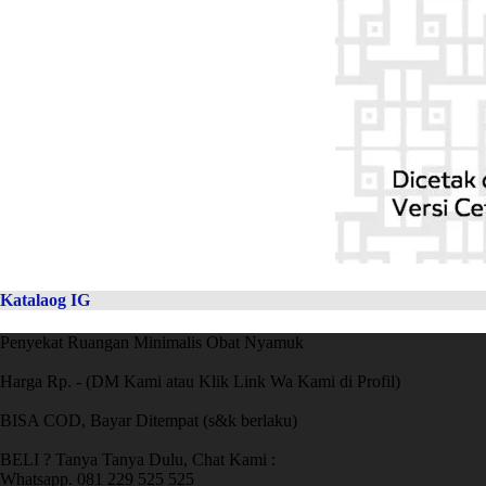
Katalaog IG
Penyekat Ruangan Minimalis Obat Nyamuk
Harga Rp. - (DM Kami atau Klik Link Wa Kami di Profil)
BISA COD, Bayar Ditempat (s&k berlaku)
BELI ? Tanya Tanya Dulu, Chat Kami :
Whatsapp. 081 229 525 525