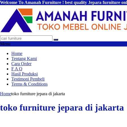
Welcome To Amanah Furniture ! best quality Jepara furniture on
Menu
Home
Tentang Kami
Cara Order
F A Q
Hasil Produksi
Testimoni Pembeli
Terms & Conditions
Home
toko furniture jepara di jakarta
toko furniture jepara di jakarta