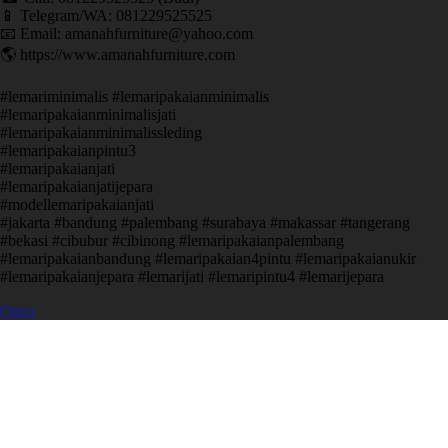
📱 Telegram/WA: 081229525525
📧 Email: amanahfurniture@yahoo.com
🌎 https://www.amanahfurniture.com
#lemariminimalis #lemaripakaianminimalis
#lemaripakaianminimalisjati
#lemaripakaianminimalissleding
#lemaripakaianpintu3
#lemaripakaianjati
#lemaripakaianjatijepara
#modellemaripakaianjati
#jakarta #bandung #palembang #surabaya #makassar #tangerang
#bekasi #cibubur #cibinong #lemaripakaianpalembang
#lemaripakaianbandung #lemaripakaian4pintu #lemaripakaianukir
#lemaripakaianjepara #lemarijati #lemaripintu4 #lemarijepara
Open