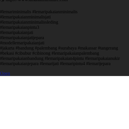
#lemariminimalis #lemaripakaianminimalis
#lemaripakaianminimalisjati
#lemaripakaianminimalissleding
#lemaripakaianpintu3
#lemaripakaianjati
#lemaripakaianjatijepara
#modellemaripakaianjati
#jakarta #bandung #palembang #surabaya #makassar #tangerang
#bekasi #cibubur #cibinong #lemaripakaianpalembang
#lemaripakaianbandung #lemaripakaian4pintu #lemaripakaianukir
#lemaripakaianjepara #lemarijati #lemaripintu4 #lemarijepara
Open