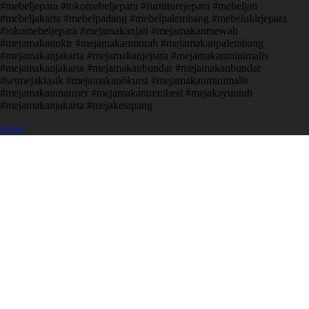
#mebeljepara #tokomebeljepara #furniturejepara #mebeljati
#mebeljakarta #mebelpadang #mebelpalembang #mebelukirjepara
#tokomebeljepara #mejamakanjati #mejamakanmewah
#mejamakanukir #mejamakanmurah #mejamakanpalembang
#mejamakanjakarta #mejamakanjepara #mejamakanminimalis
#mejamakanjakarta #mejamakanbundar #mejamakanbundar
#setmejaklasik #mejamakan6kursi #mejamakanminimalis
#mejamakanmarmer #mejamakantrembesi #mejakayuutuh
#mejamakanjakarta #mejaketapang
Open