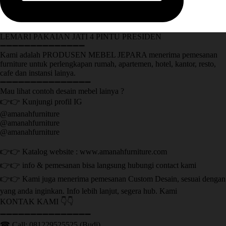
LEMARI PAKAIAN JATI 4 PINTU PRESIDEN
➖➖➖➖➖➖➖➖➖➖➖➖➖➖
Kami adalah PRODUSEN MEBEL JEPARA menerima pemesanan
furniture untuk perlengkapan rumah, apartemen, hotel, kantor, resto,
cafe dan instansi lainya.
➖➖➖➖➖➖➖➖➖➖➖➖➖➖➖
Mau lihat contoh desain mebel lainya ?
👉👉 Kunjungi profil IG
@amanahfurniture
@amanahfurniture
@amanahfurniture
👉👉 Katalog website : www.amanahfurniture.com
👉👉 info & pemesanan bisa langsung hubungi contact kami
👉👉 Kami juga menerima pemesanan Custom Desain, sesuai dengan
yang anda inginkan. Info lebih lanjut, segera hub. Kami
KONTAK KAMI 👇👇
➖➖➖➖➖➖➖➖➖➖➖➖➖➖➖ ㅤ
☎ Call: 081229525525 (Budi)