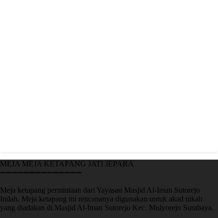
MEJA MEJA KETAPANG JATI JEPARA
➖➖➖➖➖➖➖➖➖➖➖➖➖➖
Meja ketapang permintaan dari Yayasan Masjid Al-Iman Sutorejo
Indah. Meja ketapang ini rencananya digunakan untuk akad nikah
yang diadakan di Masjid Al-Iman Sutorejo Kec. Mulyorejo Surabaya.