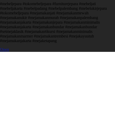
#mebeljepara #tokomebeljepara #furniturejepara #mebeljati
#mebeljakarta #mebelpadang #mebelpalembang #mebelukirjepara
#tokomebeljepara #mejamakanjati #mejamakanmewah
#mejamakanukir #mejamakanmurah #mejamakanpalembang
#mejamakanjakarta #mejamakanjepara #mejamakanminimalis
#mejamakanjakarta #mejamakanbundar #mejamakanbundar
#setmejaklasik #mejamakan6kursi #mejamakanminimalis
#mejamakanmarmer #mejamakantrembesi #mejakayuutuh
#mejamakanjakarta #mejaketapang
Open