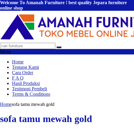
Welcome To Amanah Furniture ! best quality Jepara furniture
online shop
Menu
Home
Tentang Kami
Cara Order
F A Q
Hasil Produksi
Testimoni Pembeli
Terms & Conditions
Home
sofa tamu mewah gold
sofa tamu mewah gold