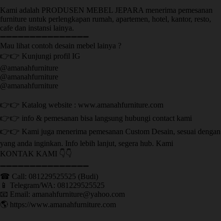
Kami adalah PRODUSEN MEBEL JEPARA menerima pemesanan
furniture untuk perlengkapan rumah, apartemen, hotel, kantor, resto,
cafe dan instansi lainya.
➖➖➖➖➖➖➖➖➖➖➖➖➖➖➖
Mau lihat contoh desain mebel lainya ?
👉👉 Kunjungi profil IG
@amanahfurniture
@amanahfurniture
@amanahfurniture
👉👉 Katalog website : www.amanahfurniture.com
👉👉 info & pemesanan bisa langsung hubungi contact kami
👉👉 Kami juga menerima pemesanan Custom Desain, sesuai dengan
yang anda inginkan. Info lebih lanjut, segera hub. Kami
KONTAK KAMI 👇👇
➖➖➖➖➖➖➖➖➖➖➖➖➖➖➖ ㅤ
☎ Call: 081229525525 (Budi)
📱 Telegram/WA: 081229525525
📧 Email: amanahfurniture@yahoo.com
🌎 https://www.amanahfurniture.com