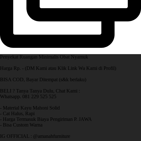
Penyekat Ruangan Minimalis Obat Nyamuk
Harga Rp. - (DM Kami atau Klik Link Wa Kami di Profil)
BISA COD, Bayar Ditempat (s&k berlaku)
BELI ? Tanya Tanya Dulu, Chat Kami :
Whatsapp. 081 229 525 525
- Material Kayu Mahoni Solid
- Cat Halus, Rapi
- Harga Termasuk Biaya Pengiriman P. JAWA
- Bisa Custom Warna
IG OFFICIAL : @amanahfurniture