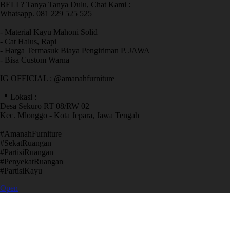
BELI ? Tanya Tanya Dulu, Chat Kami :
Whatsapp. 081 229 525 525
- Material Kayu Mahoni Solid
- Cat Halus, Rapi
- Harga Termasuk Biaya Pengiriman P. JAWA
- Bisa Custom Warna
IG OFFICIAL : @amanahfurniture
📍 Lokasi :
Desa Sekuro RT 08/RW 02
Kec. Mlonggo - Kota Jepara, Jawa Tengah
​#AmanahFurniture
​#SekatRuangan
​#PartisiRuangan
​#PenyekatRuangan
​#PartisiKayu
Open