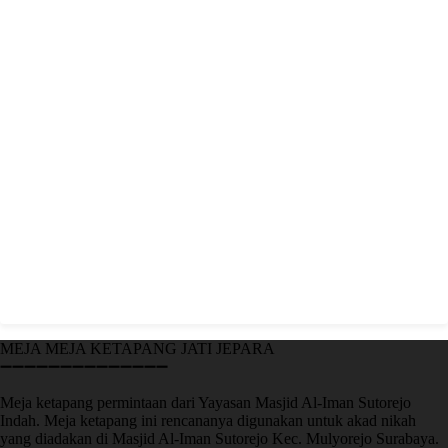
MEJA MEJA KETAPANG JATI JEPARA
➖➖➖➖➖➖➖➖➖➖➖➖➖➖
Meja ketapang permintaan dari Yayasan Masjid Al-Iman Sutorejo
Indah. Meja ketapang ini rencananya digunakan untuk akad nikah
yang diadakan di Masjid Al-Iman Sutorejo Kec. Mulyorejo Surabaya.