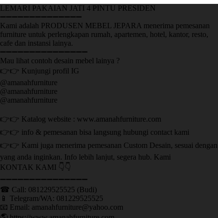
LEMARI PAKAIAN JATI 4 PINTU PRESIDEN
➖➖➖➖➖➖➖➖➖➖➖➖➖➖
Kami adalah PRODUSEN MEBEL JEPARA menerima pemesanan
furniture untuk perlengkapan rumah, apartemen, hotel, kantor, resto,
cafe dan instansi lainya.
➖➖➖➖➖➖➖➖➖➖➖➖➖➖➖
Mau lihat contoh desain mebel lainya ?
👉👉 Kunjungi profil IG
@amanahfurniture
@amanahfurniture
@amanahfurniture
👉👉 Katalog website : www.amanahfurniture.com
👉👉 info & pemesanan bisa langsung hubungi contact kami
👉👉 Kami juga menerima pemesanan Custom Desain, sesuai dengan
yang anda inginkan. Info lebih lanjut, segera hub. Kami
KONTAK KAMI 👇👇
➖➖➖➖➖➖➖➖➖➖➖➖➖➖➖ ㅤ
☎ Call: 081229525525 (Budi)
📱 Telegram/WA: 081229525525
📧 Email: amanahfurniture@yahoo.com
🌎 https://www.amanahfurniture.com