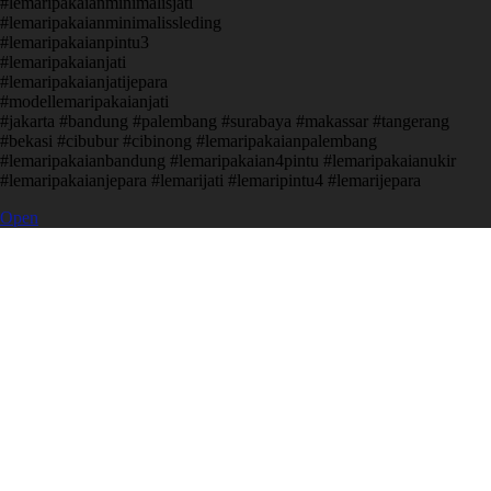
#lemaripakaianminimalisjati
#lemaripakaianminimalissleding
#lemaripakaianpintu3
#lemaripakaianjati
#lemaripakaianjatijepara
#modellemaripakaianjati
#jakarta #bandung #palembang #surabaya #makassar #tangerang
#bekasi #cibubur #cibinong #lemaripakaianpalembang
#lemaripakaianbandung #lemaripakaian4pintu #lemaripakaianukir
#lemaripakaianjepara #lemarijati #lemaripintu4 #lemarijepara
Open