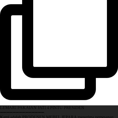
LEMARI PAKAIAN JATI 4 PINTU PRESIDEN
➖➖➖➖➖➖➖➖➖➖➖➖➖➖
Kami adalah PRODUSEN MEBEL JEPARA menerima pemesanan