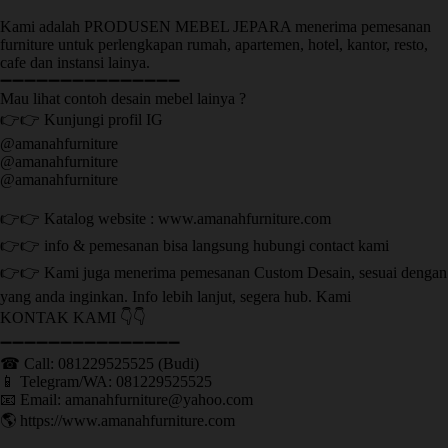
Kami adalah PRODUSEN MEBEL JEPARA menerima pemesanan
furniture untuk perlengkapan rumah, apartemen, hotel, kantor, resto,
cafe dan instansi lainya.
➖➖➖➖➖➖➖➖➖➖➖➖➖➖➖
Mau lihat contoh desain mebel lainya ?
👉👉 Kunjungi profil IG
@amanahfurniture
@amanahfurniture
@amanahfurniture
👉👉 Katalog website : www.amanahfurniture.com
👉👉 info & pemesanan bisa langsung hubungi contact kami
👉👉 Kami juga menerima pemesanan Custom Desain, sesuai dengan
yang anda inginkan. Info lebih lanjut, segera hub. Kami
KONTAK KAMI 👇👇
➖➖➖➖➖➖➖➖➖➖➖➖➖➖➖ ㅤ
☎ Call: 081229525525 (Budi)
📱 Telegram/WA: 081229525525
📧 Email: amanahfurniture@yahoo.com
🌎 https://www.amanahfurniture.com