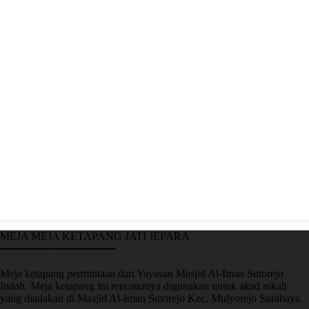
MEJA MEJA KETAPANG JATI JEPARA
➖➖➖➖➖➖➖➖➖➖➖➖➖➖
Meja ketapang permintaan dari Yayasan Masjid Al-Iman Sutorejo
Indah. Meja ketapang ini rencananya digunakan untuk akad nikah
yang diadakan di Masjid Al-Iman Sutorejo Kec. Mulyorejo Surabaya.