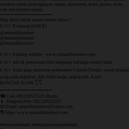
furniture untuk perlengkapan rumah, apartemen, hotel, kantor, resto,
cafe dan instansi lainya.
➖➖➖➖➖➖➖➖➖➖➖➖➖➖➖
Mau lihat contoh desain mebel lainya ?
👉👉 Kunjungi profil IG
@amanahfurniture
@amanahfurniture
@amanahfurniture
👉👉 Katalog website : www.amanahfurniture.com
👉👉 info & pemesanan bisa langsung hubungi contact kami
👉👉 Kami juga menerima pemesanan Custom Desain, sesuai dengan
yang anda inginkan. Info lebih lanjut, segera hub. Kami
KONTAK KAMI 👇👇
➖➖➖➖➖➖➖➖➖➖➖➖➖➖➖ ㅤ
☎ Call: 081229525525 (Budi)
📱 Telegram/WA: 081229525525
📧 Email: amanahfurniture@yahoo.com
🌎 https://www.amanahfurniture.com
#lemariminimalis #lemaripakaianminimalis