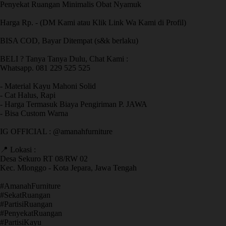
Penyekat Ruangan Minimalis Obat Nyamuk
Harga Rp. - (DM Kami atau Klik Link Wa Kami di Profil)
BISA COD, Bayar Ditempat (s&k berlaku)
BELI ? Tanya Tanya Dulu, Chat Kami :
Whatsapp. 081 229 525 525
- Material Kayu Mahoni Solid
- Cat Halus, Rapi
- Harga Termasuk Biaya Pengiriman P. JAWA
- Bisa Custom Warna
IG OFFICIAL : @amanahfurniture
📍 Lokasi :
Desa Sekuro RT 08/RW 02
Kec. Mlonggo - Kota Jepara, Jawa Tengah
​#AmanahFurniture
​#SekatRuangan
​#PartisiRuangan
​#PenyekatRuangan
​#PartisiKayu