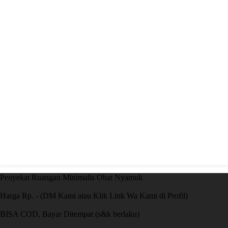
Penyekat Ruangan Minimalis Obat Nyamuk
Harga Rp. - (DM Kami atau Klik Link Wa Kami di Profil)
BISA COD, Bayar Ditempat (s&k berlaku)