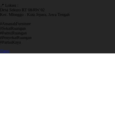
📍 Lokasi :
Desa Sekuro RT 08/RW 02
Kec. Mlonggo - Kota Jepara, Jawa Tengah
​#AmanahFurniture
​#SekatRuangan
​#PartisiRuangan
​#PenyekatRuangan
​#PartisiKayu
Open