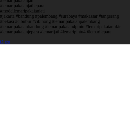
#lemaripakaianjati
#lemaripakaianjatijepara
#modellemaripakaianjati
#jakarta #bandung #palembang #surabaya #makassar #tangerang
#bekasi #cibubur #cibinong #lemaripakaianpalembang
#lemaripakaianbandung #lemaripakaian4pintu #lemaripakaianukir
#lemaripakaianjepara #lemarijati #lemaripintu4 #lemarijepara
Open