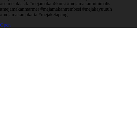
#setmejaklasik #mejamakan6kursi #mejamakanminimalis
#mejamakanmarmer #mejamakantrembesi #mejakayuutuh
#mejamakanjakarta #mejaketapang
Open