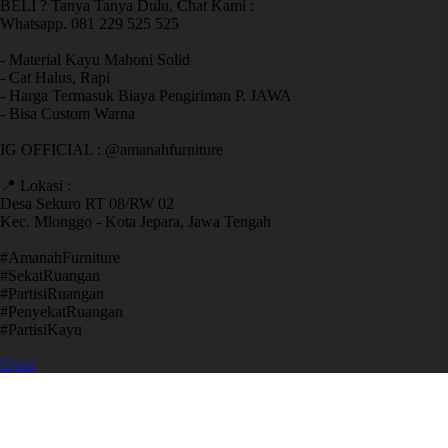
BELI ? Tanya Tanya Dulu, Chat Kami :
Whatsapp. 081 229 525 525
- Material Kayu Mahoni Solid
- Cat Halus, Rapi
- Harga Termasuk Biaya Pengiriman P. JAWA
- Bisa Custom Warna
IG OFFICIAL : @amanahfurniture
📍 Lokasi :
Desa Sekuro RT 08/RW 02
Kec. Mlonggo - Kota Jepara, Jawa Tengah
​#AmanahFurniture
​#SekatRuangan
​#PartisiRuangan
​#PenyekatRuangan
​#PartisiKayu
Open