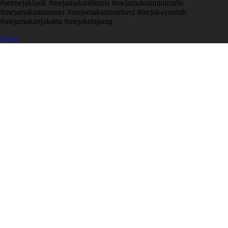
#setmejaklasik #mejamakan6kursi #mejamakanminimalis
#mejamakanmarmer #mejamakantrembesi #mejakayuutuh
#mejamakanjakarta #mejaketapang
Open