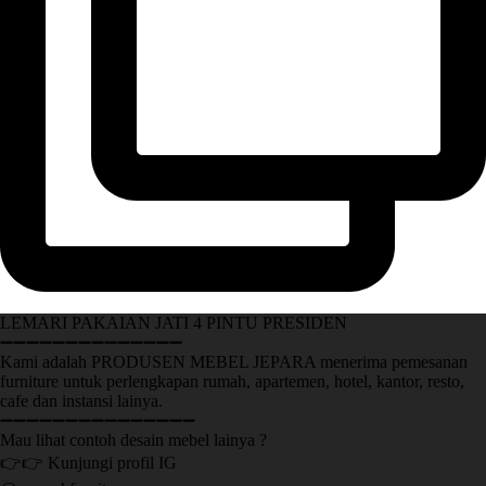
LEMARI PAKAIAN JATI 4 PINTU PRESIDEN
➖➖➖➖➖➖➖➖➖➖➖➖➖➖
Kami adalah PRODUSEN MEBEL JEPARA menerima pemesanan
furniture untuk perlengkapan rumah, apartemen, hotel, kantor, resto,
cafe dan instansi lainya.
➖➖➖➖➖➖➖➖➖➖➖➖➖➖➖
Mau lihat contoh desain mebel lainya ?
👉👉 Kunjungi profil IG