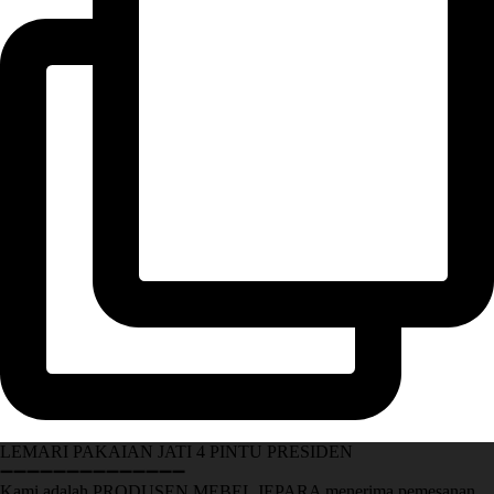
LEMARI PAKAIAN JATI 4 PINTU PRESIDEN
➖➖➖➖➖➖➖➖➖➖➖➖➖➖
Kami adalah PRODUSEN MEBEL JEPARA menerima pemesanan