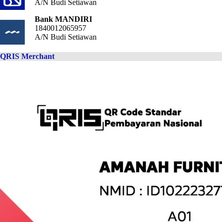
A/N Budi Setiawan
Bank MANDIRI
1840012065957
A/N Budi Setiawan
QRIS Merchant