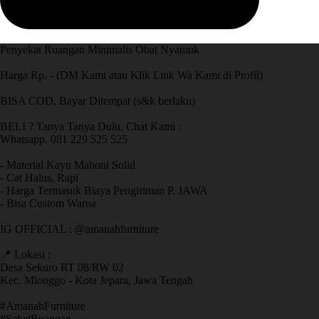
Penyekat Ruangan Minimalis Obat Nyamuk
Harga Rp. - (DM Kami atau Klik Link Wa Kami di Profil)
BISA COD, Bayar Ditempat (s&k berlaku)
BELI ? Tanya Tanya Dulu, Chat Kami :
Whatsapp. 081 229 525 525
- Material Kayu Mahoni Solid
- Cat Halus, Rapi
- Harga Termasuk Biaya Pengiriman P. JAWA
- Bisa Custom Warna
IG OFFICIAL : @amanahfurniture
📍 Lokasi :
Desa Sekuro RT 08/RW 02
Kec. Mlonggo - Kota Jepara, Jawa Tengah
​#AmanahFurniture
​#SekatRuangan