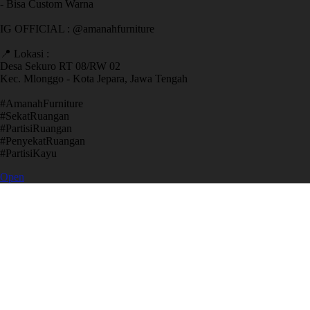
- Bisa Custom Warna
IG OFFICIAL : @amanahfurniture
📍 Lokasi :
Desa Sekuro RT 08/RW 02
Kec. Mlonggo - Kota Jepara, Jawa Tengah
​#AmanahFurniture
​#SekatRuangan
​#PartisiRuangan
​#PenyekatRuangan
​#PartisiKayu
Open