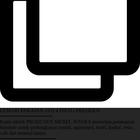
LEMARI PAKAIAN JATI 4 PINTU PRESIDEN
➖➖➖➖➖➖➖➖➖➖➖➖➖➖
Kami adalah PRODUSEN MEBEL JEPARA menerima pemesanan
furniture untuk perlengkapan rumah, apartemen, hotel, kantor, resto,
cafe dan instansi lainya.
➖➖➖➖➖➖➖➖➖➖➖➖➖➖➖