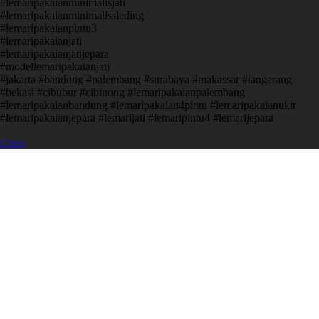
#lemaripakaianminimalisjati
#lemaripakaianminimalissleding
#lemaripakaianpintu3
#lemaripakaianjati
#lemaripakaianjatijepara
#modellemaripakaianjati
#jakarta #bandung #palembang #surabaya #makassar #tangerang
#bekasi #cibubur #cibinong #lemaripakaianpalembang
#lemaripakaianbandung #lemaripakaian4pintu #lemaripakaianukir
#lemaripakaianjepara #lemarijati #lemaripintu4 #lemarijepara
Open