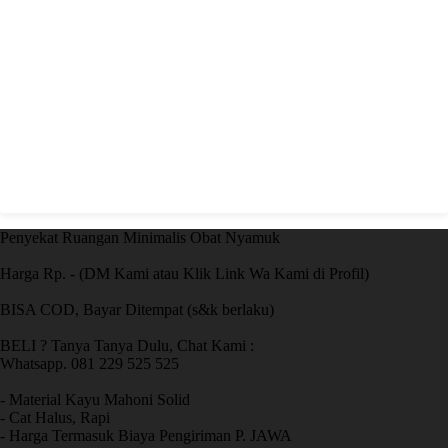
Penyekat Ruangan Minimalis Obat Nyamuk
Harga Rp. - (DM Kami atau Klik Link Wa Kami di Profil)
BISA COD, Bayar Ditempat (s&k berlaku)
BELI ? Tanya Tanya Dulu, Chat Kami :
Whatsapp. 081 229 525 525
- Material Kayu Mahoni Solid
- Cat Halus, Rapi
- Harga Termasuk Biaya Pengiriman P. JAWA