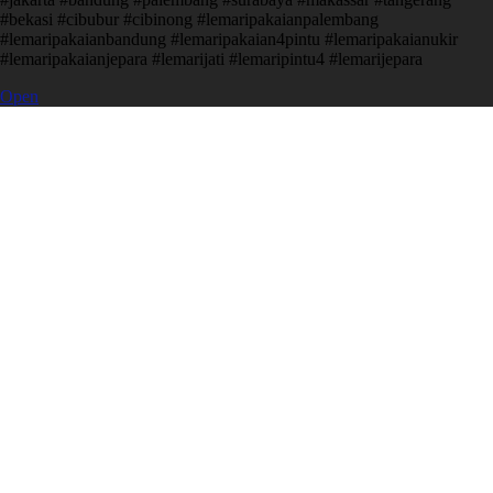
#bekasi #cibubur #cibinong #lemaripakaianpalembang
#lemaripakaianbandung #lemaripakaian4pintu #lemaripakaianukir
#lemaripakaianjepara #lemarijati #lemaripintu4 #lemarijepara
Open