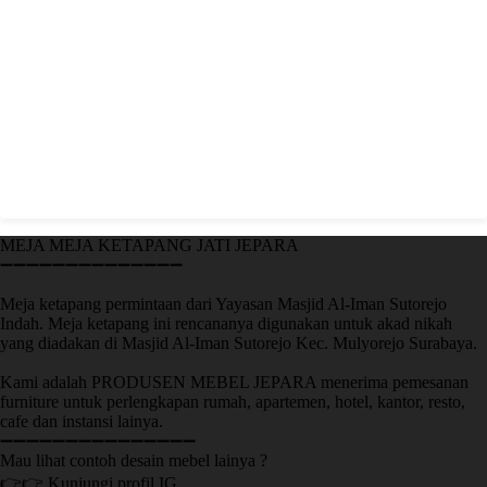
MEJA MEJA KETAPANG JATI JEPARA
➖➖➖➖➖➖➖➖➖➖➖➖➖➖
Meja ketapang permintaan dari Yayasan Masjid Al-Iman Sutorejo
Indah. Meja ketapang ini rencananya digunakan untuk akad nikah
yang diadakan di Masjid Al-Iman Sutorejo Kec. Mulyorejo Surabaya.
Kami adalah PRODUSEN MEBEL JEPARA menerima pemesanan
furniture untuk perlengkapan rumah, apartemen, hotel, kantor, resto,
cafe dan instansi lainya.
➖➖➖➖➖➖➖➖➖➖➖➖➖➖➖
Mau lihat contoh desain mebel lainya ?
👉👉 Kunjungi profil IG