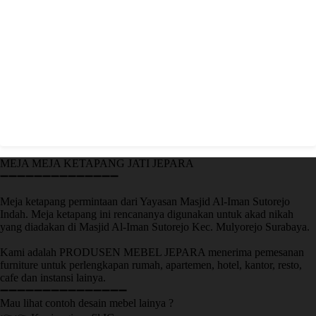
MEJA MEJA KETAPANG JATI JEPARA
➖➖➖➖➖➖➖➖➖➖➖➖➖➖
Meja ketapang permintaan dari Yayasan Masjid Al-Iman Sutorejo
Indah. Meja ketapang ini rencananya digunakan untuk akad nikah
yang diadakan di Masjid Al-Iman Sutorejo Kec. Mulyorejo Surabaya.
Kami adalah PRODUSEN MEBEL JEPARA menerima pemesanan
furniture untuk perlengkapan rumah, apartemen, hotel, kantor, resto,
cafe dan instansi lainya.
➖➖➖➖➖➖➖➖➖➖➖➖➖➖➖
Mau lihat contoh desain mebel lainya ?