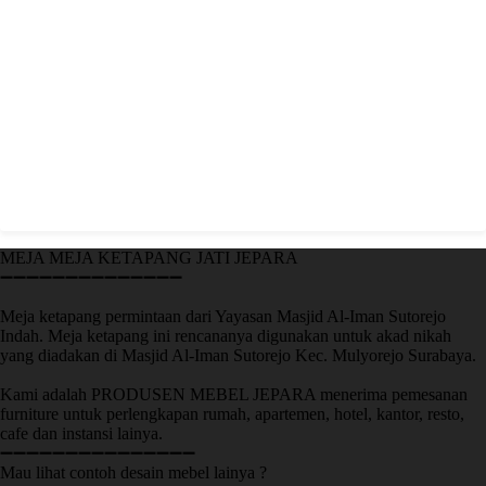
MEJA MEJA KETAPANG JATI JEPARA
➖➖➖➖➖➖➖➖➖➖➖➖➖➖
Meja ketapang permintaan dari Yayasan Masjid Al-Iman Sutorejo
Indah. Meja ketapang ini rencananya digunakan untuk akad nikah
yang diadakan di Masjid Al-Iman Sutorejo Kec. Mulyorejo Surabaya.
Kami adalah PRODUSEN MEBEL JEPARA menerima pemesanan
furniture untuk perlengkapan rumah, apartemen, hotel, kantor, resto,
cafe dan instansi lainya.
➖➖➖➖➖➖➖➖➖➖➖➖➖➖➖
Mau lihat contoh desain mebel lainya ?