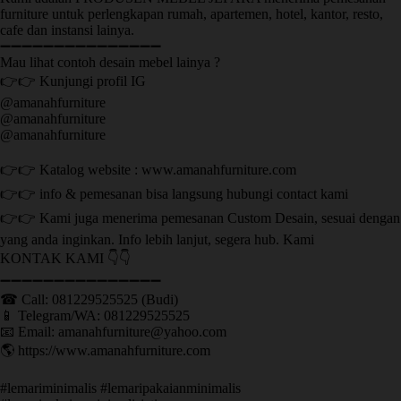
furniture untuk perlengkapan rumah, apartemen, hotel, kantor, resto,
cafe dan instansi lainya.
➖➖➖➖➖➖➖➖➖➖➖➖➖➖➖
Mau lihat contoh desain mebel lainya ?
👉👉 Kunjungi profil IG
@amanahfurniture
@amanahfurniture
@amanahfurniture
👉👉 Katalog website : www.amanahfurniture.com
👉👉 info & pemesanan bisa langsung hubungi contact kami
👉👉 Kami juga menerima pemesanan Custom Desain, sesuai dengan
yang anda inginkan. Info lebih lanjut, segera hub. Kami
KONTAK KAMI 👇👇
➖➖➖➖➖➖➖➖➖➖➖➖➖➖➖ ㅤ
☎ Call: 081229525525 (Budi)
📱 Telegram/WA: 081229525525
📧 Email: amanahfurniture@yahoo.com
🌎 https://www.amanahfurniture.com
#lemariminimalis #lemaripakaianminimalis