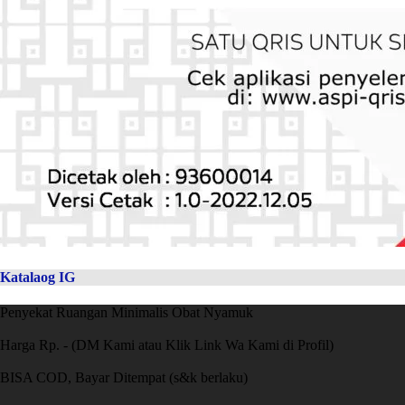
Katalaog IG
Penyekat Ruangan Minimalis Obat Nyamuk
Harga Rp. - (DM Kami atau Klik Link Wa Kami di Profil)
BISA COD, Bayar Ditempat (s&k berlaku)