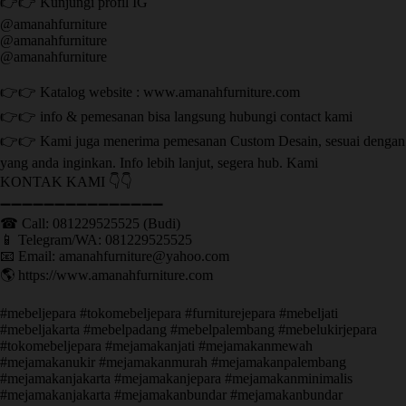
👉👉 Kunjungi profil IG
@amanahfurniture
@amanahfurniture
@amanahfurniture
👉👉 Katalog website : www.amanahfurniture.com
👉👉 info & pemesanan bisa langsung hubungi contact kami
👉👉 Kami juga menerima pemesanan Custom Desain, sesuai dengan
yang anda inginkan. Info lebih lanjut, segera hub. Kami
KONTAK KAMI 👇👇
➖➖➖➖➖➖➖➖➖➖➖➖➖➖➖ ㅤ
☎ Call: 081229525525 (Budi)
📱 Telegram/WA: 081229525525
📧 Email: amanahfurniture@yahoo.com
🌎 https://www.amanahfurniture.com
#mebeljepara #tokomebeljepara #furniturejepara #mebeljati
#mebeljakarta #mebelpadang #mebelpalembang #mebelukirjepara
#tokomebeljepara #mejamakanjati #mejamakanmewah
#mejamakanukir #mejamakanmurah #mejamakanpalembang
#mejamakanjakarta #mejamakanjepara #mejamakanminimalis
#mejamakanjakarta #mejamakanbundar #mejamakanbundar