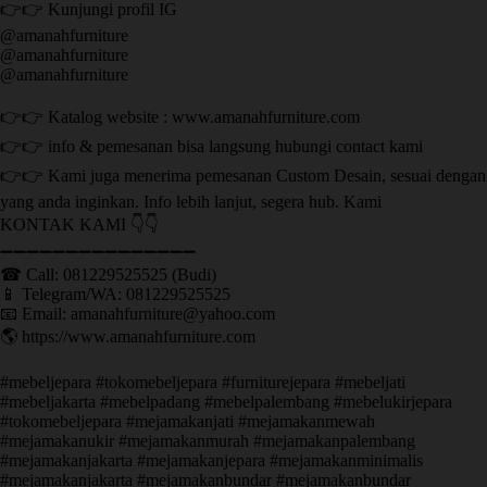
👉👉 Kunjungi profil IG
@amanahfurniture
@amanahfurniture
@amanahfurniture
👉👉 Katalog website : www.amanahfurniture.com
👉👉 info & pemesanan bisa langsung hubungi contact kami
👉👉 Kami juga menerima pemesanan Custom Desain, sesuai dengan
yang anda inginkan. Info lebih lanjut, segera hub. Kami
KONTAK KAMI 👇👇
➖➖➖➖➖➖➖➖➖➖➖➖➖➖➖ ㅤ
☎ Call: 081229525525 (Budi)
📱 Telegram/WA: 081229525525
📧 Email: amanahfurniture@yahoo.com
🌎 https://www.amanahfurniture.com
#mebeljepara #tokomebeljepara #furniturejepara #mebeljati
#mebeljakarta #mebelpadang #mebelpalembang #mebelukirjepara
#tokomebeljepara #mejamakanjati #mejamakanmewah
#mejamakanukir #mejamakanmurah #mejamakanpalembang
#mejamakanjakarta #mejamakanjepara #mejamakanminimalis
#mejamakanjakarta #mejamakanbundar #mejamakanbundar