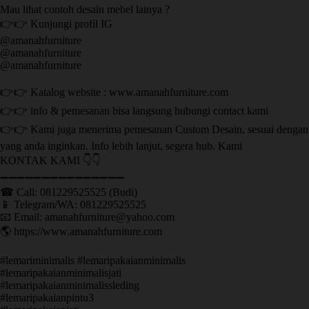
Mau lihat contoh desain mebel lainya ?
👉👉 Kunjungi profil IG
@amanahfurniture
@amanahfurniture
@amanahfurniture
👉👉 Katalog website : www.amanahfurniture.com
👉👉 info & pemesanan bisa langsung hubungi contact kami
👉👉 Kami juga menerima pemesanan Custom Desain, sesuai dengan
yang anda inginkan. Info lebih lanjut, segera hub. Kami
KONTAK KAMI 👇👇
➖➖➖➖➖➖➖➖➖➖➖➖➖➖➖ ㅤ
☎ Call: 081229525525 (Budi)
📱 Telegram/WA: 081229525525
📧 Email: amanahfurniture@yahoo.com
🌎 https://www.amanahfurniture.com
#lemariminimalis #lemaripakaianminimalis
#lemaripakaianminimalisjati
#lemaripakaianminimalissleding
#lemaripakaianpintu3