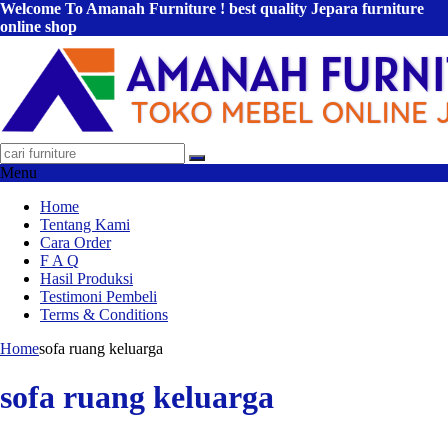
Welcome To Amanah Furniture ! best quality Jepara furniture
online shop
Menu
Home
Tentang Kami
Cara Order
F A Q
Hasil Produksi
Testimoni Pembeli
Terms & Conditions
Home
sofa ruang keluarga
sofa ruang keluarga