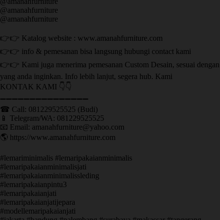
@amanahfurniture
@amanahfurniture
@amanahfurniture
👉👉 Katalog website : www.amanahfurniture.com
👉👉 info & pemesanan bisa langsung hubungi contact kami
👉👉 Kami juga menerima pemesanan Custom Desain, sesuai dengan
yang anda inginkan. Info lebih lanjut, segera hub. Kami
KONTAK KAMI 👇👇
➖➖➖➖➖➖➖➖➖➖➖➖➖➖➖ ㅤ
☎ Call: 081229525525 (Budi)
📱 Telegram/WA: 081229525525
📧 Email: amanahfurniture@yahoo.com
🌎 https://www.amanahfurniture.com
#lemariminimalis #lemaripakaianminimalis
#lemaripakaianminimalisjati
#lemaripakaianminimalissleding
#lemaripakaianpintu3
#lemaripakaianjati
#lemaripakaianjatijepara
#modellemaripakaianjati
#jakarta #bandung #palembang #surabaya #makassar #tangerang