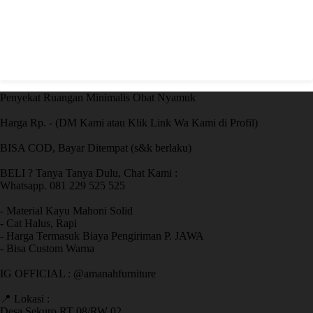
Penyekat Ruangan Minimalis Obat Nyamuk
Harga Rp. - (DM Kami atau Klik Link Wa Kami di Profil)
BISA COD, Bayar Ditempat (s&k berlaku)
BELI ? Tanya Tanya Dulu, Chat Kami :
Whatsapp. 081 229 525 525
- Material Kayu Mahoni Solid
- Cat Halus, Rapi
- Harga Termasuk Biaya Pengiriman P. JAWA
- Bisa Custom Warna
IG OFFICIAL : @amanahfurniture
📍 Lokasi :
Desa Sekuro RT 08/RW 02