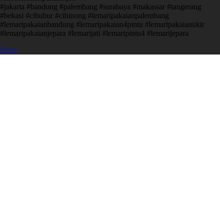
#jakarta #bandung #palembang #surabaya #makassar #tangerang
#bekasi #cibubur #cibinong #lemaripakaianpalembang
#lemaripakaianbandung #lemaripakaian4pintu #lemaripakaianukir
#lemaripakaianjepara #lemarijati #lemaripintu4 #lemarijepara
Open