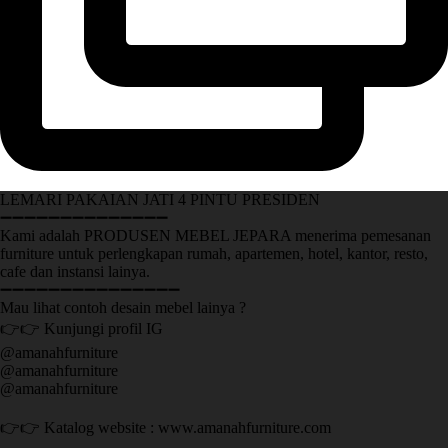
LEMARI PAKAIAN JATI 4 PINTU PRESIDEN
➖➖➖➖➖➖➖➖➖➖➖➖➖➖
Kami adalah PRODUSEN MEBEL JEPARA menerima pemesanan
furniture untuk perlengkapan rumah, apartemen, hotel, kantor, resto,
cafe dan instansi lainya.
➖➖➖➖➖➖➖➖➖➖➖➖➖➖➖
Mau lihat contoh desain mebel lainya ?
👉👉 Kunjungi profil IG
@amanahfurniture
@amanahfurniture
@amanahfurniture
👉👉 Katalog website : www.amanahfurniture.com