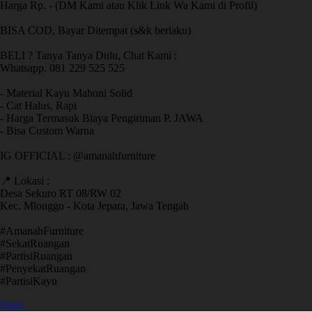
Harga Rp. - (DM Kami atau Klik Link Wa Kami di Profil)
BISA COD, Bayar Ditempat (s&k berlaku)
BELI ? Tanya Tanya Dulu, Chat Kami :
Whatsapp. 081 229 525 525
- Material Kayu Mahoni Solid
- Cat Halus, Rapi
- Harga Termasuk Biaya Pengiriman P. JAWA
- Bisa Custom Warna
IG OFFICIAL : @amanahfurniture
📍 Lokasi :
Desa Sekuro RT 08/RW 02
Kec. Mlonggo - Kota Jepara, Jawa Tengah
​#AmanahFurniture
​#SekatRuangan
​#PartisiRuangan
​#PenyekatRuangan
​#PartisiKayu
Open