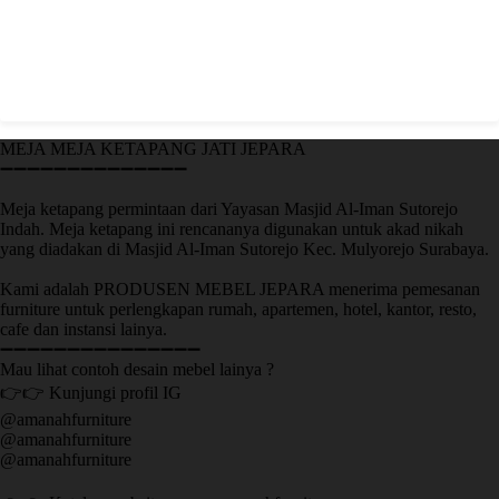
MEJA MEJA KETAPANG JATI JEPARA
➖➖➖➖➖➖➖➖➖➖➖➖➖➖
Meja ketapang permintaan dari Yayasan Masjid Al-Iman Sutorejo
Indah. Meja ketapang ini rencananya digunakan untuk akad nikah
yang diadakan di Masjid Al-Iman Sutorejo Kec. Mulyorejo Surabaya.
Kami adalah PRODUSEN MEBEL JEPARA menerima pemesanan
furniture untuk perlengkapan rumah, apartemen, hotel, kantor, resto,
cafe dan instansi lainya.
➖➖➖➖➖➖➖➖➖➖➖➖➖➖➖
Mau lihat contoh desain mebel lainya ?
👉👉 Kunjungi profil IG
@amanahfurniture
@amanahfurniture
@amanahfurniture