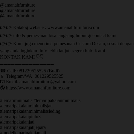
@amanahfurniture
@amanahfurniture
@amanahfurniture
👉👉 Katalog website : www.amanahfurniture.com
👉👉 info & pemesanan bisa langsung hubungi contact kami
👉👉 Kami juga menerima pemesanan Custom Desain, sesuai dengan
yang anda inginkan. Info lebih lanjut, segera hub. Kami
KONTAK KAMI 👇👇
➖➖➖➖➖➖➖➖➖➖➖➖➖➖➖ ㅤ
☎ Call: 081229525525 (Budi)
📱 Telegram/WA: 081229525525
📧 Email: amanahfurniture@yahoo.com
🌎 https://www.amanahfurniture.com
#lemariminimalis #lemaripakaianminimalis
#lemaripakaianminimalisjati
#lemaripakaianminimalissleding
#lemaripakaianpintu3
#lemaripakaianjati
#lemaripakaianjatijepara
#modellemaripakaianjati