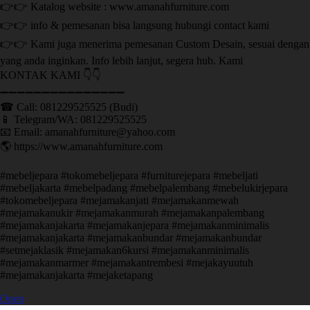
👉👉 Katalog website : www.amanahfurniture.com
👉👉 info & pemesanan bisa langsung hubungi contact kami
👉👉 Kami juga menerima pemesanan Custom Desain, sesuai dengan
yang anda inginkan. Info lebih lanjut, segera hub. Kami
KONTAK KAMI 👇👇
➖➖➖➖➖➖➖➖➖➖➖➖➖➖➖ ㅤ
☎ Call: 081229525525 (Budi)
📱 Telegram/WA: 081229525525
📧 Email: amanahfurniture@yahoo.com
🌎 https://www.amanahfurniture.com
#mebeljepara #tokomebeljepara #furniturejepara #mebeljati
#mebeljakarta #mebelpadang #mebelpalembang #mebelukirjepara
#tokomebeljepara #mejamakanjati #mejamakanmewah
#mejamakanukir #mejamakanmurah #mejamakanpalembang
#mejamakanjakarta #mejamakanjepara #mejamakanminimalis
#mejamakanjakarta #mejamakanbundar #mejamakanbundar
#setmejaklasik #mejamakan6kursi #mejamakanminimalis
#mejamakanmarmer #mejamakantrembesi #mejakayuutuh
#mejamakanjakarta #mejaketapang
Open