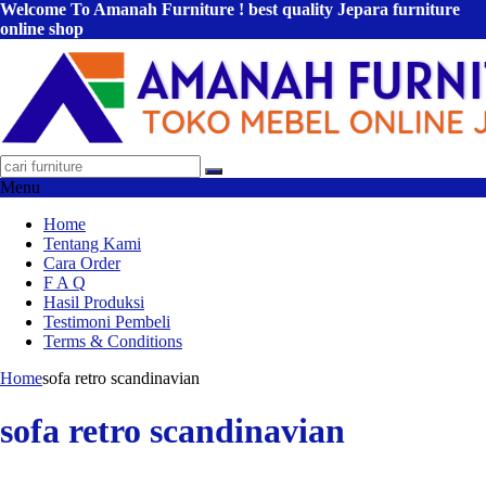
Welcome To Amanah Furniture ! best quality Jepara furniture
online shop
Menu
Home
Tentang Kami
Cara Order
F A Q
Hasil Produksi
Testimoni Pembeli
Terms & Conditions
Home
sofa retro scandinavian
sofa retro scandinavian