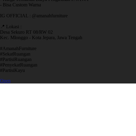
- Bisa Custom Warna
IG OFFICIAL : @amanahfurniture
📍 Lokasi :
Desa Sekuro RT 08/RW 02
Kec. Mlonggo - Kota Jepara, Jawa Tengah
​#AmanahFurniture
​#SekatRuangan
​#PartisiRuangan
​#PenyekatRuangan
​#PartisiKayu
Open