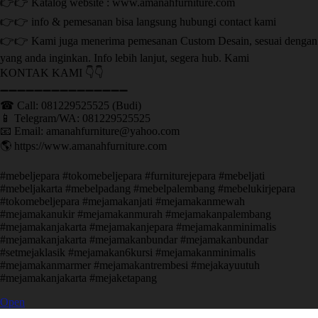
👉👉 Katalog website : www.amanahfurniture.com
👉👉 info & pemesanan bisa langsung hubungi contact kami
👉👉 Kami juga menerima pemesanan Custom Desain, sesuai dengan
yang anda inginkan. Info lebih lanjut, segera hub. Kami
KONTAK KAMI 👇👇
➖➖➖➖➖➖➖➖➖➖➖➖➖➖➖ ㅤ
☎ Call: 081229525525 (Budi)
📱 Telegram/WA: 081229525525
📧 Email: amanahfurniture@yahoo.com
🌎 https://www.amanahfurniture.com
#mebeljepara #tokomebeljepara #furniturejepara #mebeljati
#mebeljakarta #mebelpadang #mebelpalembang #mebelukirjepara
#tokomebeljepara #mejamakanjati #mejamakanmewah
#mejamakanukir #mejamakanmurah #mejamakanpalembang
#mejamakanjakarta #mejamakanjepara #mejamakanminimalis
#mejamakanjakarta #mejamakanbundar #mejamakanbundar
#setmejaklasik #mejamakan6kursi #mejamakanminimalis
#mejamakanmarmer #mejamakantrembesi #mejakayuutuh
#mejamakanjakarta #mejaketapang
Open