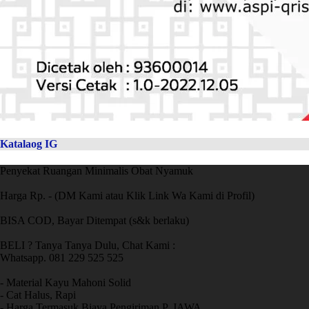
Katalaog IG
Penyekat Ruangan Minimalis Obat Nyamuk
Harga Rp. - (DM Kami atau Klik Link Wa Kami di Profil)
BISA COD, Bayar Ditempat (s&k berlaku)
BELI ? Tanya Tanya Dulu, Chat Kami :
Whatsapp. 081 229 525 525
- Material Kayu Mahoni Solid
- Cat Halus, Rapi
- Harga Termasuk Biaya Pengiriman P. JAWA