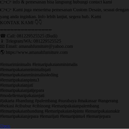
👉👉 info & pemesanan bisa langsung hubungi contact kami
👉👉 Kami juga menerima pemesanan Custom Desain, sesuai dengan
yang anda inginkan. Info lebih lanjut, segera hub. Kami
KONTAK KAMI 👇👇
➖➖➖➖➖➖➖➖➖➖➖➖➖➖➖ ㅤ
☎ Call: 081229525525 (Budi)
📱 Telegram/WA: 081229525525
📧 Email: amanahfurniture@yahoo.com
🌎 https://www.amanahfurniture.com
#lemariminimalis #lemaripakaianminimalis
#lemaripakaianminimalisjati
#lemaripakaianminimalissleding
#lemaripakaianpintu3
#lemaripakaianjati
#lemaripakaianjatijepara
#modellemaripakaianjati
#jakarta #bandung #palembang #surabaya #makassar #tangerang
#bekasi #cibubur #cibinong #lemaripakaianpalembang
#lemaripakaianbandung #lemaripakaian4pintu #lemaripakaianukir
#lemaripakaianjepara #lemarijati #lemaripintu4 #lemarijepara
Open