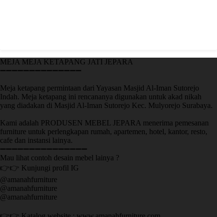
MEJA MEJA KETAPANG JATI JEPARA
➖➖➖➖➖➖➖➖➖➖➖➖➖➖
Meja ketapang permintaan dari Yayasan Masjid Al-Iman Sutorejo
Indah. Meja ketapang ini rencananya digunakan untuk akad nikah
yang diadakan di Masjid Al-Iman Sutorejo Kec. Mulyorejo Surabaya.
Kami adalah PRODUSEN MEBEL JEPARA menerima pemesanan
furniture untuk perlengkapan rumah, apartemen, hotel, kantor, resto,
cafe dan instansi lainya.
➖➖➖➖➖➖➖➖➖➖➖➖➖➖➖
Mau lihat contoh desain mebel lainya ?
👉👉 Kunjungi profil IG
@amanahfurniture
@amanahfurniture
@amanahfurniture
👉👉 Katalog website : www.amanahfurniture.com