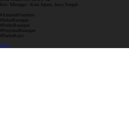
Kec. Mlonggo - Kota Jepara, Jawa Tengah
​#AmanahFurniture
​#SekatRuangan
​#PartisiRuangan
​#PenyekatRuangan
​#PartisiKayu
Open