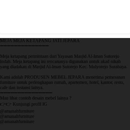
MEJA MEJA KETAPANG JATI JEPARA
➖➖➖➖➖➖➖➖➖➖➖➖➖➖
Meja ketapang permintaan dari Yayasan Masjid Al-Iman Sutorejo
Indah. Meja ketapang ini rencananya digunakan untuk akad nikah
yang diadakan di Masjid Al-Iman Sutorejo Kec. Mulyorejo Surabaya.
Kami adalah PRODUSEN MEBEL JEPARA menerima pemesanan
furniture untuk perlengkapan rumah, apartemen, hotel, kantor, resto,
cafe dan instansi lainya.
➖➖➖➖➖➖➖➖➖➖➖➖➖➖➖
Mau lihat contoh desain mebel lainya ?
👉👉 Kunjungi profil IG
@amanahfurniture
@amanahfurniture
@amanahfurniture