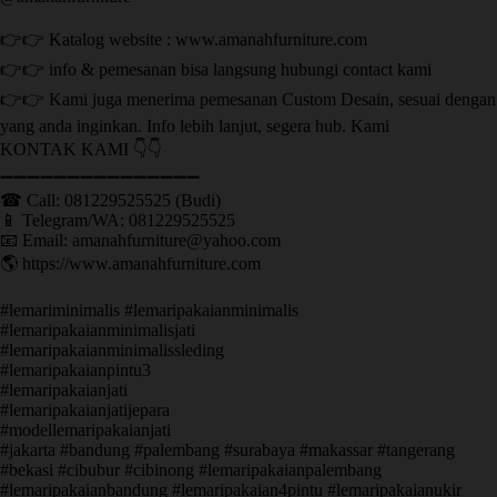
👉👉 Katalog website : www.amanahfurniture.com
👉👉 info & pemesanan bisa langsung hubungi contact kami
👉👉 Kami juga menerima pemesanan Custom Desain, sesuai dengan
yang anda inginkan. Info lebih lanjut, segera hub. Kami
KONTAK KAMI 👇👇
➖➖➖➖➖➖➖➖➖➖➖➖➖➖➖ ㅤ
☎ Call: 081229525525 (Budi)
📱 Telegram/WA: 081229525525
📧 Email: amanahfurniture@yahoo.com
🌎 https://www.amanahfurniture.com
#lemariminimalis #lemaripakaianminimalis
#lemaripakaianminimalisjati
#lemaripakaianminimalissleding
#lemaripakaianpintu3
#lemaripakaianjati
#lemaripakaianjatijepara
#modellemaripakaianjati
#jakarta #bandung #palembang #surabaya #makassar #tangerang
#bekasi #cibubur #cibinong #lemaripakaianpalembang
#lemaripakaianbandung #lemaripakaian4pintu #lemaripakaianukir