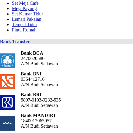
Set Meja Cafe
Meja Payung
Set Kamar Tidur
Lemari Pakaian
Tempat Tidur
Pintu Rumah
Bank Transfer
Bank BCA
2470620580
A/N Budi Setiawan
Bank BNI
0364412716
A/N Budi Setiawan
Bank BRI
5897-0103-9232-535
A/N Budi Setiawan
Bank MANDIRI
1840012065957
A/N Budi Setiawan