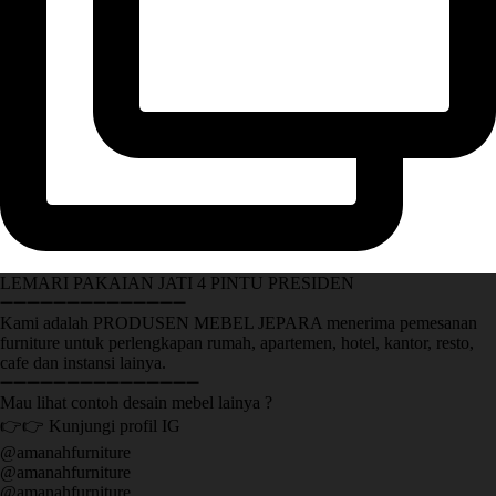
LEMARI PAKAIAN JATI 4 PINTU PRESIDEN
➖➖➖➖➖➖➖➖➖➖➖➖➖➖
Kami adalah PRODUSEN MEBEL JEPARA menerima pemesanan
furniture untuk perlengkapan rumah, apartemen, hotel, kantor, resto,
cafe dan instansi lainya.
➖➖➖➖➖➖➖➖➖➖➖➖➖➖➖
Mau lihat contoh desain mebel lainya ?
👉👉 Kunjungi profil IG
@amanahfurniture
@amanahfurniture
@amanahfurniture