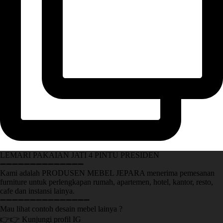
LEMARI PAKAIAN JATI 4 PINTU PRESIDEN
➖➖➖➖➖➖➖➖➖➖➖➖➖➖
Kami adalah PRODUSEN MEBEL JEPARA menerima pemesanan
furniture untuk perlengkapan rumah, apartemen, hotel, kantor, resto,
cafe dan instansi lainya.
➖➖➖➖➖➖➖➖➖➖➖➖➖➖➖
Mau lihat contoh desain mebel lainya ?
👉👉 Kunjungi profil IG