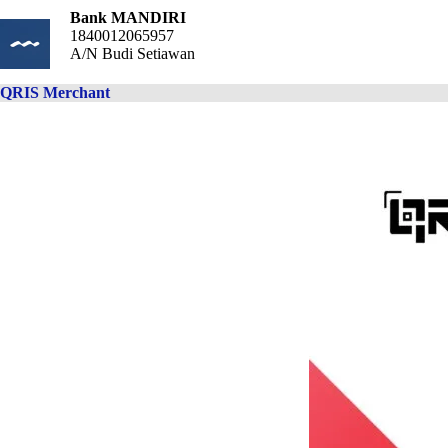
Bank MANDIRI
1840012065957
A/N Budi Setiawan
QRIS Merchant