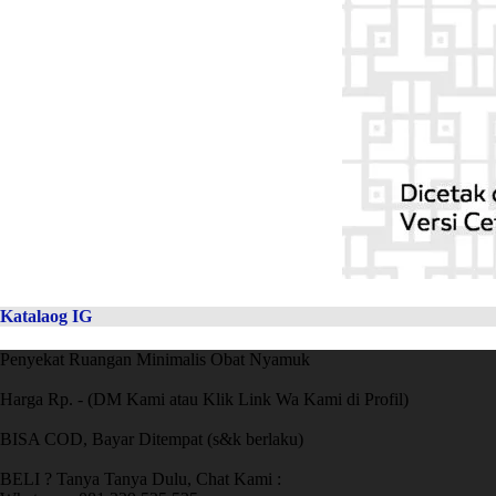
Katalaog IG
Penyekat Ruangan Minimalis Obat Nyamuk
Harga Rp. - (DM Kami atau Klik Link Wa Kami di Profil)
BISA COD, Bayar Ditempat (s&k berlaku)
BELI ? Tanya Tanya Dulu, Chat Kami :