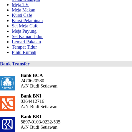
Meja TV
Meja Makan
Kursi Cafe
Kursi Pelaminan
Set Meja Cafe
Meja Payung
Set Kamar Tidur
Lemari Pakaian
Tempat Tidur
Pintu Rumah
Bank Transfer
Bank BCA
2470620580
A/N Budi Setiawan
Bank BNI
0364412716
A/N Budi Setiawan
Bank BRI
5897-0103-9232-535
A/N Budi Setiawan