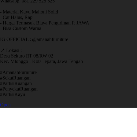
Whatsapp. 081 229 525 525
- Material Kayu Mahoni Solid
- Cat Halus, Rapi
- Harga Termasuk Biaya Pengiriman P. JAWA
- Bisa Custom Warna
IG OFFICIAL : @amanahfurniture
📍 Lokasi :
Desa Sekuro RT 08/RW 02
Kec. Mlonggo - Kota Jepara, Jawa Tengah
​#AmanahFurniture
​#SekatRuangan
​#PartisiRuangan
​#PenyekatRuangan
​#PartisiKayu
Open