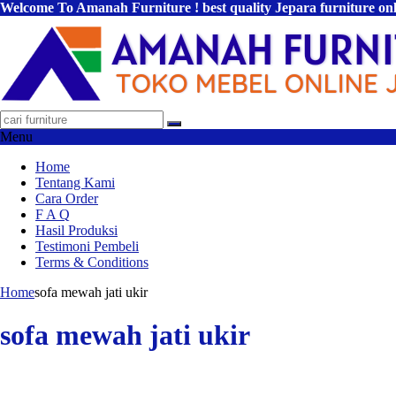
Welcome To Amanah Furniture ! best quality Jepara furniture on
Menu
Home
Tentang Kami
Cara Order
F A Q
Hasil Produksi
Testimoni Pembeli
Terms & Conditions
Home
sofa mewah jati ukir
sofa mewah jati ukir