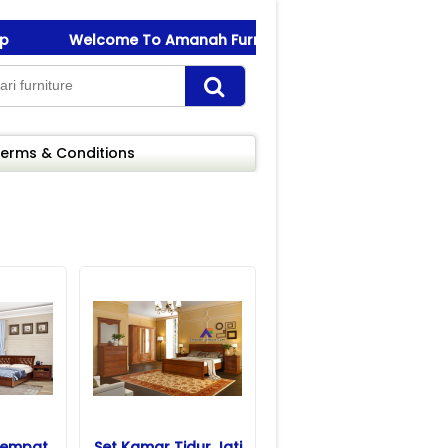
Welcome To Amanah Furniture ! best quality Jepara fur
Welcome To Amanah Furniture ! best quality Jepara fur
erms & Conditions
Tempat
Set Kamar Tidur Jati