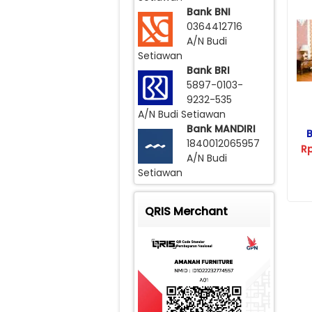
Bank BNI
0364412716
A/N Budi
Setiawan
Bank BRI
5897-0103-
9232-535
A/N Budi Setiawan
Bank MANDIRI
B
1840012065957
R
A/N Budi
Setiawan
QRIS Merchant