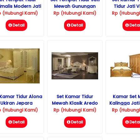
imalis Modern Jati
Mewah Gunungan
Tidur Jati V
Loncini
p (Hubungi Kami)
Rp (Hubungi Kami)
Rp (Hubungi
Detail
Detail
Detai
 Kamar Tidur Alona
Set Kamar Tidur
Kamar Set
Ukiran Jepara
Mewah Klasik Aredo
Kalingga Jat
p (Hubungi Kami)
Rp (Hubungi Kami)
Rp (Hubungi
Detail
Detail
Detai