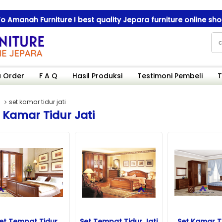
nah Furniture ! best quality Jepara furniture online shop
nah Furniture ! best quality Jepara furniture online shop
 Order
F A Q
Hasil Produksi
Testimoni Pembeli
T
set kamar tidur jati
 Kamar Tidur Jati
et Tempat Tidur
Set Tempat Tidur Jati
Set Kamar 