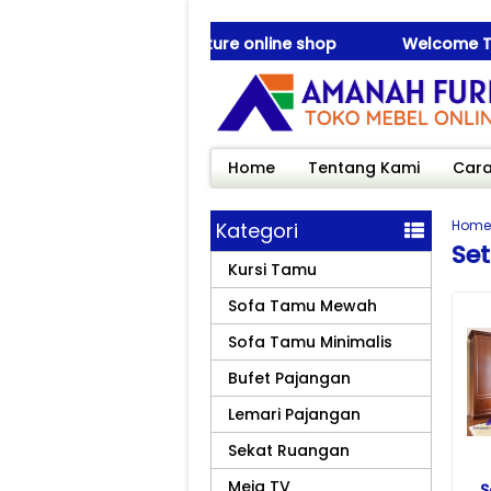
 quality Jepara furniture online shop
Welcome To Ama
 quality Jepara furniture online shop
Welcome To Ama
Home
Tentang Kami
Cara
Home
Kategori
Set
Kursi Tamu
Sofa Tamu Mewah
Sofa Tamu Minimalis
Bufet Pajangan
Lemari Pajangan
Sekat Ruangan
Meja TV
S