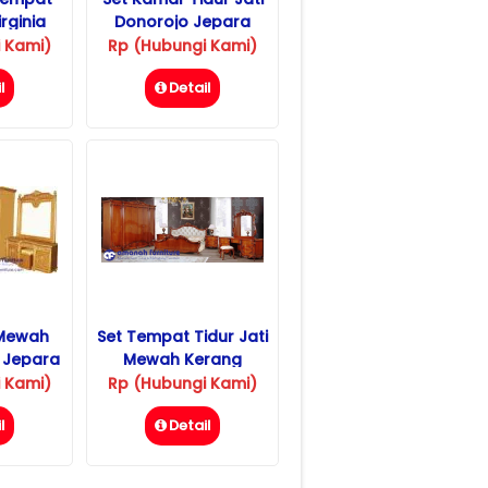
irginia
Donorojo Jepara
 Kami)
Rp (Hubungi Kami)
l
Detail
 Mewah
Set Tempat Tidur Jati
i Jepara
Mewah Kerang
 Kami)
Rp (Hubungi Kami)
l
Detail