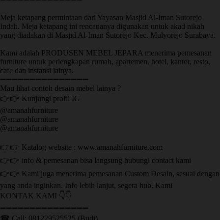
Meja ketapang permintaan dari Yayasan Masjid Al-Iman Sutorejo
Indah. Meja ketapang ini rencananya digunakan untuk akad nikah
yang diadakan di Masjid Al-Iman Sutorejo Kec. Mulyorejo Surabaya.
Kami adalah PRODUSEN MEBEL JEPARA menerima pemesanan
furniture untuk perlengkapan rumah, apartemen, hotel, kantor, resto,
cafe dan instansi lainya.
➖➖➖➖➖➖➖➖➖➖➖➖➖➖➖
Mau lihat contoh desain mebel lainya ?
👉👉 Kunjungi profil IG
@amanahfurniture
@amanahfurniture
@amanahfurniture
👉👉 Katalog website : www.amanahfurniture.com
👉👉 info & pemesanan bisa langsung hubungi contact kami
👉👉 Kami juga menerima pemesanan Custom Desain, sesuai dengan
yang anda inginkan. Info lebih lanjut, segera hub. Kami
KONTAK KAMI 👇👇
➖➖➖➖➖➖➖➖➖➖➖➖➖➖➖ ㅤ
☎ Call: 081229525525 (Budi)