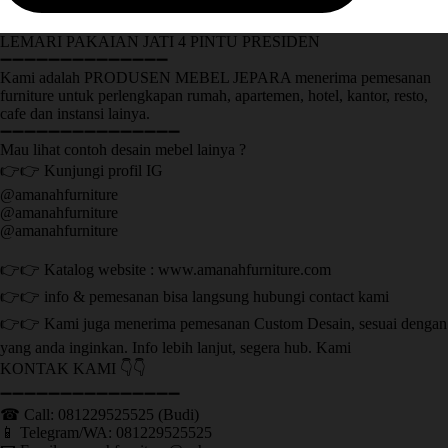
LEMARI PAKAIAN JATI 4 PINTU PRESIDEN
➖➖➖➖➖➖➖➖➖➖➖➖➖➖
Kami adalah PRODUSEN MEBEL JEPARA menerima pemesanan
furniture untuk perlengkapan rumah, apartemen, hotel, kantor, resto,
cafe dan instansi lainya.
➖➖➖➖➖➖➖➖➖➖➖➖➖➖➖
Mau lihat contoh desain mebel lainya ?
👉👉 Kunjungi profil IG
@amanahfurniture
@amanahfurniture
@amanahfurniture
👉👉 Katalog website : www.amanahfurniture.com
👉👉 info & pemesanan bisa langsung hubungi contact kami
👉👉 Kami juga menerima pemesanan Custom Desain, sesuai dengan
yang anda inginkan. Info lebih lanjut, segera hub. Kami
KONTAK KAMI 👇👇
➖➖➖➖➖➖➖➖➖➖➖➖➖➖➖ ㅤ
☎ Call: 081229525525 (Budi)
📱 Telegram/WA: 081229525525