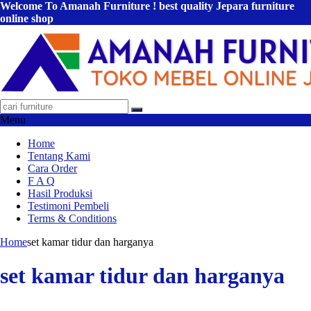
Welcome To Amanah Furniture ! best quality Jepara furniture
online shop
Menu
Home
Tentang Kami
Cara Order
F A Q
Hasil Produksi
Testimoni Pembeli
Terms & Conditions
Home
set kamar tidur dan harganya
set kamar tidur dan harganya