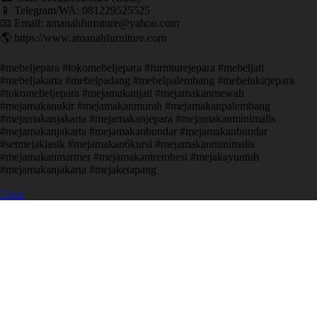
📱 Telegram/WA: 081229525525
📧 Email: amanahfurniture@yahoo.com
🌎 https://www.amanahfurniture.com
#mebeljepara #tokomebeljepara #furniturejepara #mebeljati
#mebeljakarta #mebelpadang #mebelpalembang #mebelukirjepara
#tokomebeljepara #mejamakanjati #mejamakanmewah
#mejamakanukir #mejamakanmurah #mejamakanpalembang
#mejamakanjakarta #mejamakanjepara #mejamakanminimalis
#mejamakanjakarta #mejamakanbundar #mejamakanbundar
#setmejaklasik #mejamakan6kursi #mejamakanminimalis
#mejamakanmarmer #mejamakantrembesi #mejakayuutuh
#mejamakanjakarta #mejaketapang
Open