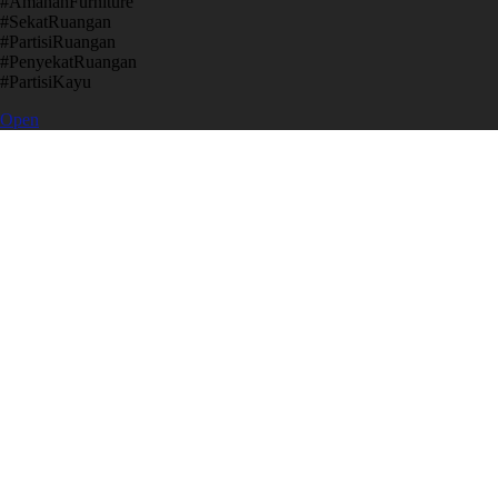
​#AmanahFurniture
​#SekatRuangan
​#PartisiRuangan
​#PenyekatRuangan
​#PartisiKayu
Open