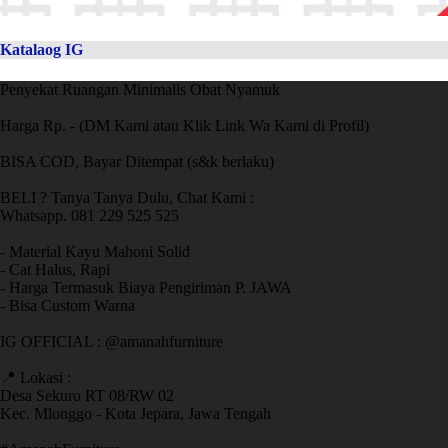
Katalaog IG
Penyekat Ruangan Minimalis Obat Nyamuk
Harga Rp. - (DM Kami atau Klik Link Wa Kami di Profil)
BISA COD, Bayar Ditempat (s&k berlaku)
BELI ? Tanya Tanya Dulu, Chat Kami :
Whatsapp. 081 229 525 525
- Material Kayu Mahoni Solid
- Cat Halus, Rapi
- Harga Termasuk Biaya Pengiriman P. JAWA
- Bisa Custom Warna
IG OFFICIAL : @amanahfurniture
📍 Lokasi :
Desa Sekuro RT 08/RW 02
Kec. Mlonggo - Kota Jepara, Jawa Tengah