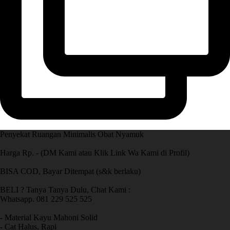
Penyekat Ruangan Minimalis Obat Nyamuk
Harga Rp. - (DM Kami atau Klik Link Wa Kami di Profil)
BISA COD, Bayar Ditempat (s&k berlaku)
BELI ? Tanya Tanya Dulu, Chat Kami :
Whatsapp. 081 229 525 525
- Material Kayu Mahoni Solid
- Cat Halus, Rapi