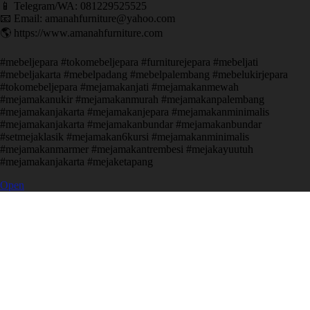
📱 Telegram/WA: 081229525525
📧 Email: amanahfurniture@yahoo.com
🌎 https://www.amanahfurniture.com
#mebeljepara #tokomebeljepara #furniturejepara #mebeljati
#mebeljakarta #mebelpadang #mebelpalembang #mebelukirjepara
#tokomebeljepara #mejamakanjati #mejamakanmewah
#mejamakanukir #mejamakanmurah #mejamakanpalembang
#mejamakanjakarta #mejamakanjepara #mejamakanminimalis
#mejamakanjakarta #mejamakanbundar #mejamakanbundar
#setmejaklasik #mejamakan6kursi #mejamakanminimalis
#mejamakanmarmer #mejamakantrembesi #mejakayuutuh
#mejamakanjakarta #mejaketapang
Open