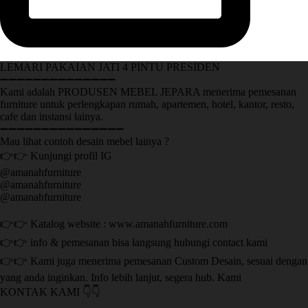
LEMARI PAKAIAN JATI 4 PINTU PRESIDEN
➖➖➖➖➖➖➖➖➖➖➖➖➖➖
Kami adalah PRODUSEN MEBEL JEPARA menerima pemesanan
furniture untuk perlengkapan rumah, apartemen, hotel, kantor, resto,
cafe dan instansi lainya.
➖➖➖➖➖➖➖➖➖➖➖➖➖➖➖
Mau lihat contoh desain mebel lainya ?
👉👉 Kunjungi profil IG
@amanahfurniture
@amanahfurniture
@amanahfurniture
👉👉 Katalog website : www.amanahfurniture.com
👉👉 info & pemesanan bisa langsung hubungi contact kami
👉👉 Kami juga menerima pemesanan Custom Desain, sesuai dengan
yang anda inginkan. Info lebih lanjut, segera hub. Kami
KONTAK KAMI 👇👇