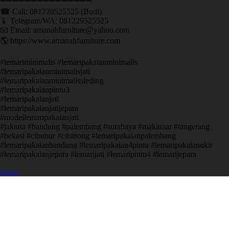
➖➖➖➖➖➖➖➖➖➖➖➖➖➖➖ ㅤ
☎ Call: 081229525525 (Budi)
📱 Telegram/WA: 081229525525
📧 Email: amanahfurniture@yahoo.com
🌎 https://www.amanahfurniture.com
#lemariminimalis #lemaripakaianminimalis
#lemaripakaianminimalisjati
#lemaripakaianminimalissleding
#lemaripakaianpintu3
#lemaripakaianjati
#lemaripakaianjatijepara
#modellemaripakaianjati
#jakarta #bandung #palembang #surabaya #makassar #tangerang
#bekasi #cibubur #cibinong #lemaripakaianpalembang
#lemaripakaianbandung #lemaripakaian4pintu #lemaripakaianukir
#lemaripakaianjepara #lemarijati #lemaripintu4 #lemarijepara
Open