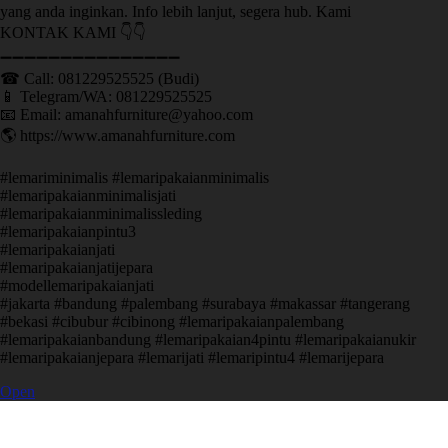
yang anda inginkan. Info lebih lanjut, segera hub. Kami
KONTAK KAMI 👇👇
➖➖➖➖➖➖➖➖➖➖➖➖➖➖➖ ㅤ
☎ Call: 081229525525 (Budi)
📱 Telegram/WA: 081229525525
📧 Email: amanahfurniture@yahoo.com
🌎 https://www.amanahfurniture.com
#lemariminimalis #lemaripakaianminimalis
#lemaripakaianminimalisjati
#lemaripakaianminimalissleding
#lemaripakaianpintu3
#lemaripakaianjati
#lemaripakaianjatijepara
#modellemaripakaianjati
#jakarta #bandung #palembang #surabaya #makassar #tangerang
#bekasi #cibubur #cibinong #lemaripakaianpalembang
#lemaripakaianbandung #lemaripakaian4pintu #lemaripakaianukir
#lemaripakaianjepara #lemarijati #lemaripintu4 #lemarijepara
Open