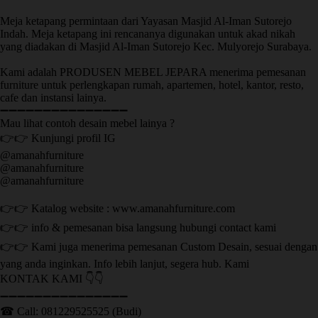
Meja ketapang permintaan dari Yayasan Masjid Al-Iman Sutorejo
Indah. Meja ketapang ini rencananya digunakan untuk akad nikah
yang diadakan di Masjid Al-Iman Sutorejo Kec. Mulyorejo Surabaya.
Kami adalah PRODUSEN MEBEL JEPARA menerima pemesanan
furniture untuk perlengkapan rumah, apartemen, hotel, kantor, resto,
cafe dan instansi lainya.
➖➖➖➖➖➖➖➖➖➖➖➖➖➖➖
Mau lihat contoh desain mebel lainya ?
👉👉 Kunjungi profil IG
@amanahfurniture
@amanahfurniture
@amanahfurniture
👉👉 Katalog website : www.amanahfurniture.com
👉👉 info & pemesanan bisa langsung hubungi contact kami
👉👉 Kami juga menerima pemesanan Custom Desain, sesuai dengan
yang anda inginkan. Info lebih lanjut, segera hub. Kami
KONTAK KAMI 👇👇
➖➖➖➖➖➖➖➖➖➖➖➖➖➖➖ ㅤ
☎ Call: 081229525525 (Budi)