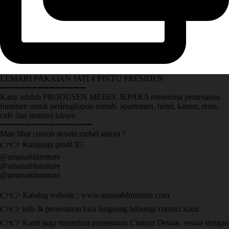
LEMARI PAKAIAN JATI 4 PINTU PRESIDEN
➖➖➖➖➖➖➖➖➖➖➖➖➖➖
Kami adalah PRODUSEN MEBEL JEPARA menerima pemesanan
furniture untuk perlengkapan rumah, apartemen, hotel, kantor, resto,
cafe dan instansi lainya.
➖➖➖➖➖➖➖➖➖➖➖➖➖➖➖
Mau lihat contoh desain mebel lainya ?
👉👉 Kunjungi profil IG
@amanahfurniture
@amanahfurniture
@amanahfurniture
👉👉 Katalog website : www.amanahfurniture.com
👉👉 info & pemesanan bisa langsung hubungi contact kami
👉👉 Kami juga menerima pemesanan Custom Desain, sesuai dengan