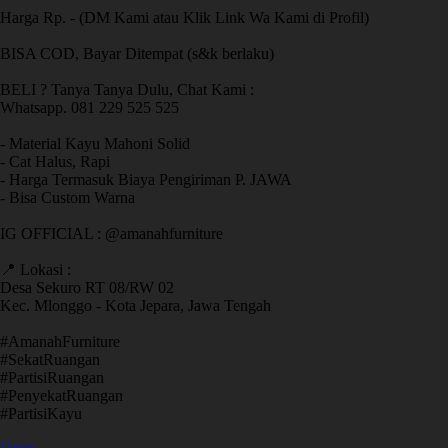
Harga Rp. - (DM Kami atau Klik Link Wa Kami di Profil)
BISA COD, Bayar Ditempat (s&k berlaku)
BELI ? Tanya Tanya Dulu, Chat Kami :
Whatsapp. 081 229 525 525
- Material Kayu Mahoni Solid
- Cat Halus, Rapi
- Harga Termasuk Biaya Pengiriman P. JAWA
- Bisa Custom Warna
IG OFFICIAL : @amanahfurniture
📍 Lokasi :
Desa Sekuro RT 08/RW 02
Kec. Mlonggo - Kota Jepara, Jawa Tengah
​#AmanahFurniture
​#SekatRuangan
​#PartisiRuangan
​#PenyekatRuangan
​#PartisiKayu
Open