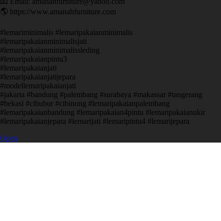
📧 Email: amanahfurniture@yahoo.com
🌎 https://www.amanahfurniture.com
#lemariminimalis #lemaripakaianminimalis
#lemaripakaianminimalisjati
#lemaripakaianminimalissleding
#lemaripakaianpintu3
#lemaripakaianjati
#lemaripakaianjatijepara
#modellemaripakaianjati
#jakarta #bandung #palembang #surabaya #makassar #tangerang
#bekasi #cibubur #cibinong #lemaripakaianpalembang
#lemaripakaianbandung #lemaripakaian4pintu #lemaripakaianukir
#lemaripakaianjepara #lemarijati #lemaripintu4 #lemarijepara
Open