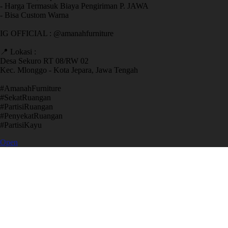
- Harga Termasuk Biaya Pengiriman P. JAWA
- Bisa Custom Warna
IG OFFICIAL : @amanahfurniture
📍 Lokasi :
Desa Sekuro RT 08/RW 02
Kec. Mlonggo - Kota Jepara, Jawa Tengah
​#AmanahFurniture
​#SekatRuangan
​#PartisiRuangan
​#PenyekatRuangan
​#PartisiKayu
Open