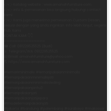
👉👉 Katalog website : www.amanahfurniture.com
👉👉 info & pemesanan bisa langsung hubungi contact
kami
👉👉 Kami juga menerima pemesanan Custom Desain,
sesuai dengan yang anda inginkan. Info lebih lanjut, segera
hub. Kami
KONTAK KAMI 👇👇
➖➖➖➖➖➖➖➖➖➖➖➖➖➖➖ ㅤ
☎ Call: 081229525525 (Budi)
📱 Telegram/WA: 081229525525
📧 Email: amanahfurniture@yahoo.com
🌎 https://www.amanahfurniture.com
#lemariminimalis #lemaripakaianminimalis
#lemaripakaianminimalisjati
#lemaripakaianminimalissleding
#lemaripakaianpintu3
#lemaripakaianjati
#lemaripakaianjatijepara
#modellemaripakaianjati
#jakarta #bandung #palembang #surabaya #makassar