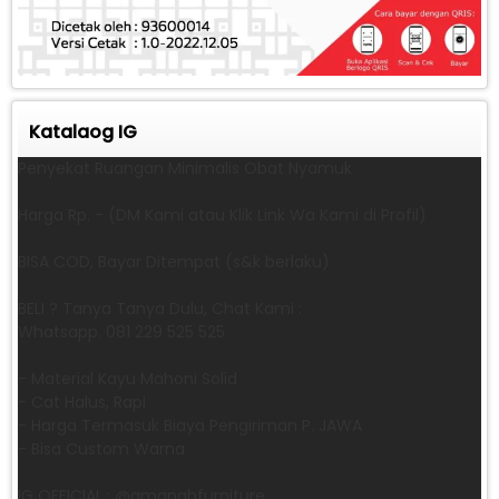
Katalaog IG
Penyekat Ruangan Minimalis Obat Nyamuk
Harga Rp. - (DM Kami atau Klik Link Wa Kami di Profil)
BISA COD, Bayar Ditempat (s&k berlaku)
BELI ? Tanya Tanya Dulu, Chat Kami :
Whatsapp. 081 229 525 525
- Material Kayu Mahoni Solid
- Cat Halus, Rapi
- Harga Termasuk Biaya Pengiriman P. JAWA
- Bisa Custom Warna
IG OFFICIAL : @amanahfurniture