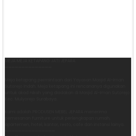
MEJA MEJA KETAPANG JATI JEPARA
➖➖➖➖➖➖➖➖➖➖➖➖➖➖
Meja ketapang permintaan dari Yayasan Masjid Al-Iman
Sutorejo Indah. Meja ketapang ini rencananya digunakan
untuk akad nikah yang diadakan di Masjid Al-Iman Sutorejo
Kec. Mulyorejo Surabaya.
Kami adalah PRODUSEN MEBEL JEPARA menerima
pemesanan furniture untuk perlengkapan rumah,
apartemen, hotel, kantor, resto, cafe dan instansi lainya.
➖➖➖➖➖➖➖➖➖➖➖➖➖➖➖