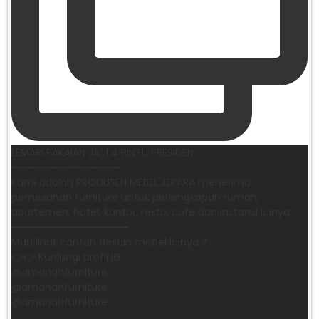
LEMARI PAKAIAN JATI 4 PINTU PRESIDEN
➖➖➖➖➖➖➖➖➖➖➖➖➖➖
Kami adalah PRODUSEN MEBEL JEPARA menerima
pemesanan furniture untuk perlengkapan rumah,
apartemen, hotel, kantor, resto, cafe dan instansi lainya.
➖➖➖➖➖➖➖➖➖➖➖➖➖➖➖
Mau lihat contoh desain mebel lainya ?
👉👉 Kunjungi profil IG
@amanahfurniture
@amanahfurniture
@amanahfurniture