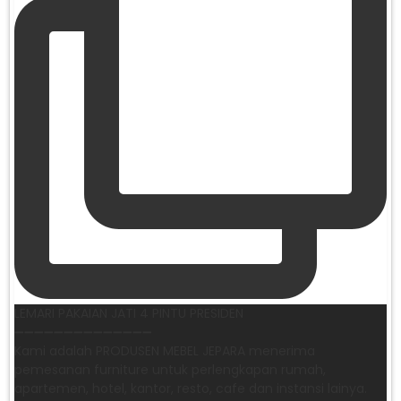
LEMARI PAKAIAN JATI 4 PINTU PRESIDEN
➖➖➖➖➖➖➖➖➖➖➖➖➖➖
Kami adalah PRODUSEN MEBEL JEPARA menerima
pemesanan furniture untuk perlengkapan rumah,
apartemen, hotel, kantor, resto, cafe dan instansi lainya.