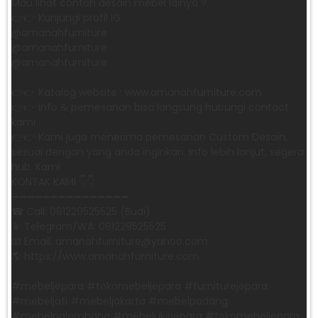
Mau lihat contoh desain mebel lainya ?
👉👉 Kunjungi profil IG
@amanahfurniture
@amanahfurniture
@amanahfurniture
👉👉 Katalog website : www.amanahfurniture.com
👉👉 info & pemesanan bisa langsung hubungi contact
kami
👉👉 Kami juga menerima pemesanan Custom Desain,
sesuai dengan yang anda inginkan. Info lebih lanjut, segera
hub. Kami
KONTAK KAMI 👇👇
➖➖➖➖➖➖➖➖➖➖➖➖➖➖➖ ㅤ
☎ Call: 081229525525 (Budi)
📱 Telegram/WA: 081229525525
📧 Email: amanahfurniture@yahoo.com
🌎 https://www.amanahfurniture.com
#mebeljepara #tokomebeljepara #furniturejepara
#mebeljati #mebeljakarta #mebelpadang
#mebelpalembang #mebelukirjepara #tokomebeljepara