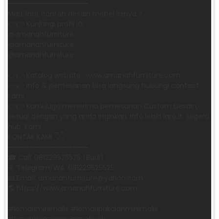
➖➖➖➖➖➖➖➖➖➖➖➖➖➖➖
Mau lihat contoh desain mebel lainya ?
👉👉 Kunjungi profil IG
@amanahfurniture
@amanahfurniture
@amanahfurniture
👉👉 Katalog website : www.amanahfurniture.com
👉👉 info & pemesanan bisa langsung hubungi contact
kami
👉👉 Kami juga menerima pemesanan Custom Desain,
sesuai dengan yang anda inginkan. Info lebih lanjut, segera
hub. Kami
KONTAK KAMI 👇👇
➖➖➖➖➖➖➖➖➖➖➖➖➖➖➖ ㅤ
☎ Call: 081229525525 (Budi)
📱 Telegram/WA: 081229525525
📧 Email: amanahfurniture@yahoo.com
🌎 https://www.amanahfurniture.com
#lemariminimalis #lemaripakaianminimalis
#lemaripakaianminimalisjati