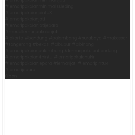
#lemaripakaianminimalissleding
#lemaripakaianpintu3
#lemaripakaianjati
#lemaripakaianjatijepara
#modellemaripakaianjati
#jakarta #bandung #palembang #surabaya #makassar
#tangerang #bekasi #cibubur #cibinong
#lemaripakaianpalembang #lemaripakaianbandung
#lemaripakaian4pintu #lemaripakaianukir
#lemaripakaianjepara #lemarijati #lemaripintu4
#lemarijepara
Open