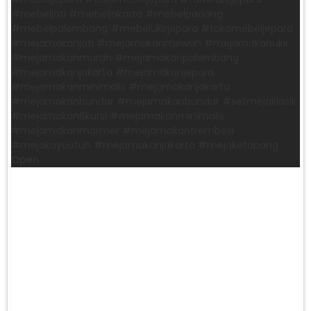
#mebeljati #mebeljakarta #mebelpadang
#mebelpalembang #mebelukirjepara #tokomebeljepara
#mejamakanjati #mejamakanmewah #mejamakanukir
#mejamakanmurah #mejamakanpalembang
#mejamakanjakarta #mejamakanjepara
#mejamakanminimalis #mejamakanjakarta
#mejamakanbundar #mejamakanbundar #setmejaklasik
#mejamakan6kursi #mejamakanminimalis
#mejamakanmarmer #mejamakantrembesi
#mejakayuutuh #mejamakanjakarta #mejaketapang
Open