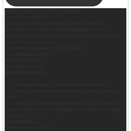
LEMARI PAKAIAN JATI 4 PINTU PRESIDEN
➖➖➖➖➖➖➖➖➖➖➖➖➖➖
Kami adalah PRODUSEN MEBEL JEPARA menerima
pemesanan furniture untuk perlengkapan rumah,
apartemen, hotel, kantor, resto, cafe dan instansi lainya.
➖➖➖➖➖➖➖➖➖➖➖➖➖➖➖
Mau lihat contoh desain mebel lainya ?
👉👉 Kunjungi profil IG
@amanahfurniture
@amanahfurniture
@amanahfurniture
👉👉 Katalog website : www.amanahfurniture.com
👉👉 info & pemesanan bisa langsung hubungi contact
kami
👉👉 Kami juga menerima pemesanan Custom Desain,
sesuai dengan yang anda inginkan. Info lebih lanjut, segera
hub. Kami
KONTAK KAMI 👇👇
➖➖➖➖➖➖➖➖➖➖➖➖➖➖➖ ㅤ