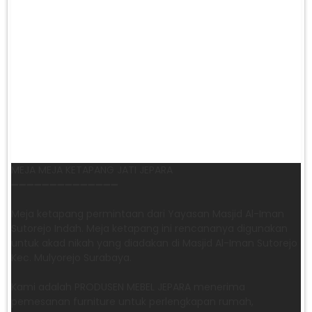
MEJA MEJA KETAPANG JATI JEPARA
➖➖➖➖➖➖➖➖➖➖➖➖➖➖
Meja ketapang permintaan dari Yayasan Masjid Al-Iman
Sutorejo Indah. Meja ketapang ini rencananya digunakan
untuk akad nikah yang diadakan di Masjid Al-Iman Sutorejo
Kec. Mulyorejo Surabaya.
Kami adalah PRODUSEN MEBEL JEPARA menerima
pemesanan furniture untuk perlengkapan rumah,