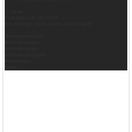
📍 Lokasi :
Desa Sekuro RT 08/RW 02
Kec. Mlonggo - Kota Jepara, Jawa Tengah
​#AmanahFurniture
​#SekatRuangan
​#PartisiRuangan
​#PenyekatRuangan
​#PartisiKayu
Open