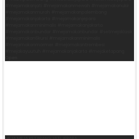
#mejamakanjati #mejamakanmewah #mejamakanukir
#mejamakanmurah #mejamakanpalembang
#mejamakanjakarta #mejamakanjepara
#mejamakanminimalis #mejamakanjakarta
#mejamakanbundar #mejamakanbundar #setmejaklasik
#mejamakan6kursi #mejamakanminimalis
#mejamakanmarmer #mejamakantrembesi
#mejakayuutuh #mejamakanjakarta #mejaketapang
Open
MEJA MEJA KETAPANG JATI JEPARA