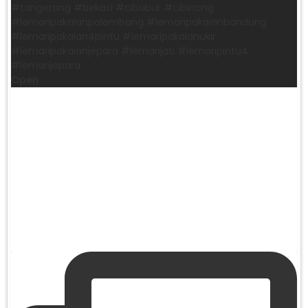
#tangerang #bekasi #cibubur #cibinong
#lemaripakaianpalembang #lemaripakaianbandung
#lemaripakaian4pintu #lemaripakaianukir
#lemaripakaianjepara #lemarijati #lemaripintu4
#lemarijepara
Open