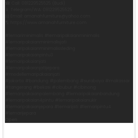
☎ Call: 081229525525 (Budi)
📱 Telegram/WA: 081229525525
📧 Email: amanahfurniture@yahoo.com
🌎 https://www.amanahfurniture.com
#lemariminimalis #lemaripakaianminimalis
#lemaripakaianminimalisjati
#lemaripakaianminimalissleding
#lemaripakaianpintu3
#lemaripakaianjati
#lemaripakaianjatijepara
#modellemaripakaianjati
#jakarta #bandung #palembang #surabaya #makassar
#tangerang #bekasi #cibubur #cibinong
#lemaripakaianpalembang #lemaripakaianbandung
#lemaripakaian4pintu #lemaripakaianukir
#lemaripakaianjepara #lemarijati #lemaripintu4
#lemarijepara
Open