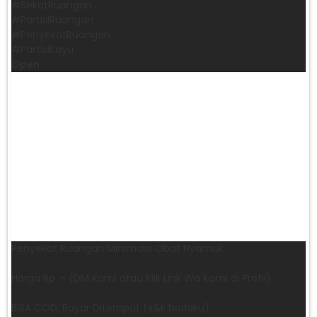
​#SekatRuangan
​#PartisiRuangan
​#PenyekatRuangan
​#PartisiKayu
Open
Penyekat Ruangan Minimalis Obat Nyamuk
Harga Rp. - (DM Kami atau Klik Link Wa Kami di Profil)
BISA COD, Bayar Ditempat (s&k berlaku)