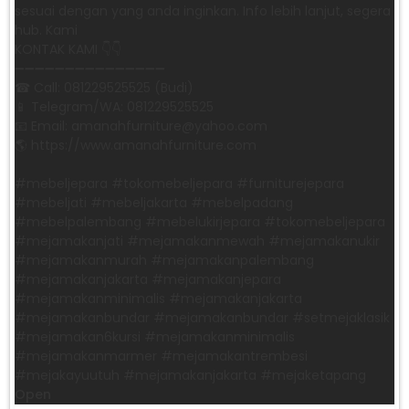
sesuai dengan yang anda inginkan. Info lebih lanjut, segera
hub. Kami
KONTAK KAMI 👇👇
➖➖➖➖➖➖➖➖➖➖➖➖➖➖➖ ㅤ
☎ Call: 081229525525 (Budi)
📱 Telegram/WA: 081229525525
📧 Email: amanahfurniture@yahoo.com
🌎 https://www.amanahfurniture.com
#mebeljepara #tokomebeljepara #furniturejepara
#mebeljati #mebeljakarta #mebelpadang
#mebelpalembang #mebelukirjepara #tokomebeljepara
#mejamakanjati #mejamakanmewah #mejamakanukir
#mejamakanmurah #mejamakanpalembang
#mejamakanjakarta #mejamakanjepara
#mejamakanminimalis #mejamakanjakarta
#mejamakanbundar #mejamakanbundar #setmejaklasik
#mejamakan6kursi #mejamakanminimalis
#mejamakanmarmer #mejamakantrembesi
#mejakayuutuh #mejamakanjakarta #mejaketapang
Open