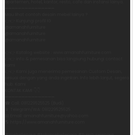
apartemen, hotel, kantor, resto, cafe dan instansi lainya.
➖➖➖➖➖➖➖➖➖➖➖➖➖➖➖
Mau lihat contoh desain mebel lainya ?
👉👉 Kunjungi profil IG
@amanahfurniture
@amanahfurniture
@amanahfurniture
👉👉 Katalog website : www.amanahfurniture.com
👉👉 info & pemesanan bisa langsung hubungi contact
kami
👉👉 Kami juga menerima pemesanan Custom Desain,
sesuai dengan yang anda inginkan. Info lebih lanjut, segera
hub. Kami
KONTAK KAMI 👇👇
➖➖➖➖➖➖➖➖➖➖➖➖➖➖➖ ㅤ
☎ Call: 081229525525 (Budi)
📱 Telegram/WA: 081229525525
📧 Email: amanahfurniture@yahoo.com
🌎 https://www.amanahfurniture.com
#mebeljepara #tokomebeljepara #furniturejepara