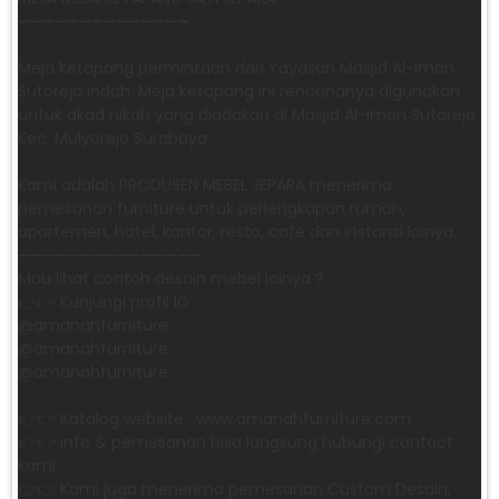
➖➖➖➖➖➖➖➖➖➖➖➖➖➖
Meja ketapang permintaan dari Yayasan Masjid Al-Iman
Sutorejo Indah. Meja ketapang ini rencananya digunakan
untuk akad nikah yang diadakan di Masjid Al-Iman Sutorejo
Kec. Mulyorejo Surabaya.
Kami adalah PRODUSEN MEBEL JEPARA menerima
pemesanan furniture untuk perlengkapan rumah,
apartemen, hotel, kantor, resto, cafe dan instansi lainya.
➖➖➖➖➖➖➖➖➖➖➖➖➖➖➖
Mau lihat contoh desain mebel lainya ?
👉👉 Kunjungi profil IG
@amanahfurniture
@amanahfurniture
@amanahfurniture
👉👉 Katalog website : www.amanahfurniture.com
👉👉 info & pemesanan bisa langsung hubungi contact
kami
👉👉 Kami juga menerima pemesanan Custom Desain,