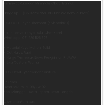
Penyekat Ruangan Minimalis Obat Nyamuk
Harga Rp. - (DM Kami atau Klik Link Wa Kami di Profil)
BISA COD, Bayar Ditempat (s&k berlaku)
BELI ? Tanya Tanya Dulu, Chat Kami :
Whatsapp. 081 229 525 525
- Material Kayu Mahoni Solid
- Cat Halus, Rapi
- Harga Termasuk Biaya Pengiriman P. JAWA
- Bisa Custom Warna
IG OFFICIAL : @amanahfurniture
📍 Lokasi :
Desa Sekuro RT 08/RW 02
Kec. Mlonggo - Kota Jepara, Jawa Tengah
​#AmanahFurniture