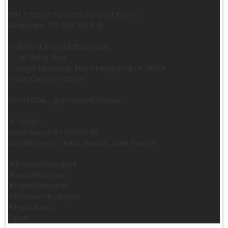
BELI ? Tanya Tanya Dulu, Chat Kami :
Whatsapp. 081 229 525 525
- Material Kayu Mahoni Solid
- Cat Halus, Rapi
- Harga Termasuk Biaya Pengiriman P. JAWA
- Bisa Custom Warna
IG OFFICIAL : @amanahfurniture
📍 Lokasi :
Desa Sekuro RT 08/RW 02
Kec. Mlonggo - Kota Jepara, Jawa Tengah
​#AmanahFurniture
​#SekatRuangan
​#PartisiRuangan
​#PenyekatRuangan
​#PartisiKayu
Open