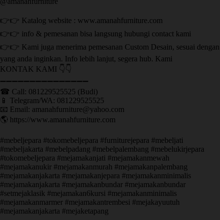
@amanahfurniture
👉👉 Katalog website : www.amanahfurniture.com
👉👉 info & pemesanan bisa langsung hubungi contact kami
👉👉 Kami juga menerima pemesanan Custom Desain, sesuai dengan
yang anda inginkan. Info lebih lanjut, segera hub. Kami
KONTAK KAMI 👇👇
➖➖➖➖➖➖➖➖➖➖➖➖➖➖➖ ㅤ
☎ Call: 081229525525 (Budi)
📱 Telegram/WA: 081229525525
📧 Email: amanahfurniture@yahoo.com
🌎 https://www.amanahfurniture.com
#mebeljepara #tokomebeljepara #furniturejepara #mebeljati
#mebeljakarta #mebelpadang #mebelpalembang #mebelukirjepara
#tokomebeljepara #mejamakanjati #mejamakanmewah
#mejamakanukir #mejamakanmurah #mejamakanpalembang
#mejamakanjakarta #mejamakanjepara #mejamakanminimalis
#mejamakanjakarta #mejamakanbundar #mejamakanbundar
#setmejaklasik #mejamakan6kursi #mejamakanminimalis
#mejamakanmarmer #mejamakantrembesi #mejakayuutuh
#mejamakanjakarta #mejaketapang