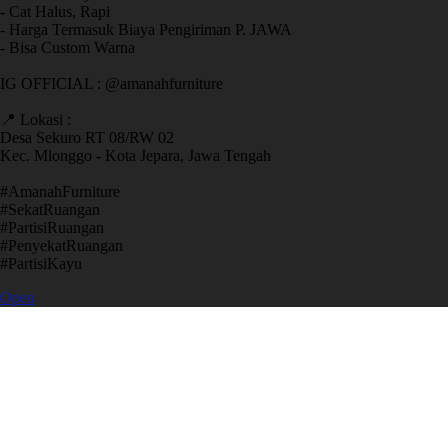
- Cat Halus, Rapi
- Harga Termasuk Biaya Pengiriman P. JAWA
- Bisa Custom Warna
IG OFFICIAL : @amanahfurniture
📍 Lokasi :
Desa Sekuro RT 08/RW 02
Kec. Mlonggo - Kota Jepara, Jawa Tengah
​#AmanahFurniture
​#SekatRuangan
​#PartisiRuangan
​#PenyekatRuangan
​#PartisiKayu
Open