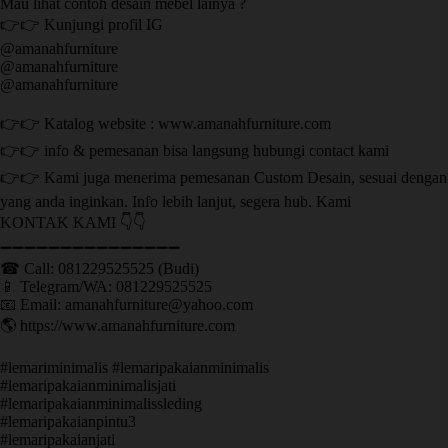
Mau lihat contoh desain mebel lainya ?
👉👉 Kunjungi profil IG
@amanahfurniture
@amanahfurniture
@amanahfurniture
👉👉 Katalog website : www.amanahfurniture.com
👉👉 info & pemesanan bisa langsung hubungi contact kami
👉👉 Kami juga menerima pemesanan Custom Desain, sesuai dengan
yang anda inginkan. Info lebih lanjut, segera hub. Kami
KONTAK KAMI 👇👇
➖➖➖➖➖➖➖➖➖➖➖➖➖➖➖ ㅤ
☎ Call: 081229525525 (Budi)
📱 Telegram/WA: 081229525525
📧 Email: amanahfurniture@yahoo.com
🌎 https://www.amanahfurniture.com
#lemariminimalis #lemaripakaianminimalis
#lemaripakaianminimalisjati
#lemaripakaianminimalissleding
#lemaripakaianpintu3
#lemaripakaianjati