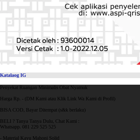
Katalaog IG
Penyekat Ruangan Minimalis Obat Nyamuk
Harga Rp. - (DM Kami atau Klik Link Wa Kami di Profil)
BISA COD, Bayar Ditempat (s&k berlaku)
BELI ? Tanya Tanya Dulu, Chat Kami :
Whatsapp. 081 229 525 525
- Material Kayu Mahoni Solid