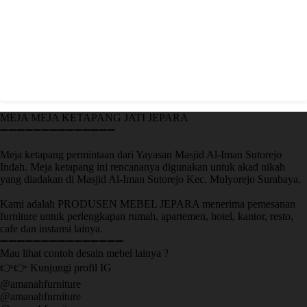
MEJA MEJA KETAPANG JATI JEPARA
➖➖➖➖➖➖➖➖➖➖➖➖➖➖
Meja ketapang permintaan dari Yayasan Masjid Al-Iman Sutorejo
Indah. Meja ketapang ini rencananya digunakan untuk akad nikah
yang diadakan di Masjid Al-Iman Sutorejo Kec. Mulyorejo Surabaya.
Kami adalah PRODUSEN MEBEL JEPARA menerima pemesanan
furniture untuk perlengkapan rumah, apartemen, hotel, kantor, resto,
cafe dan instansi lainya.
➖➖➖➖➖➖➖➖➖➖➖➖➖➖➖
Mau lihat contoh desain mebel lainya ?
👉👉 Kunjungi profil IG
@amanahfurniture
@amanahfurniture