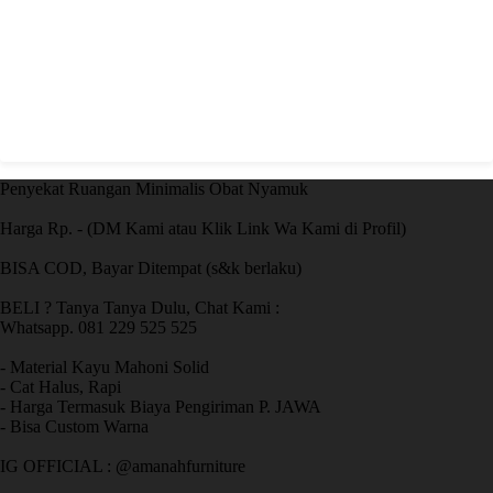
Penyekat Ruangan Minimalis Obat Nyamuk
Harga Rp. - (DM Kami atau Klik Link Wa Kami di Profil)
BISA COD, Bayar Ditempat (s&k berlaku)
BELI ? Tanya Tanya Dulu, Chat Kami :
Whatsapp. 081 229 525 525
- Material Kayu Mahoni Solid
- Cat Halus, Rapi
- Harga Termasuk Biaya Pengiriman P. JAWA
- Bisa Custom Warna
IG OFFICIAL : @amanahfurniture