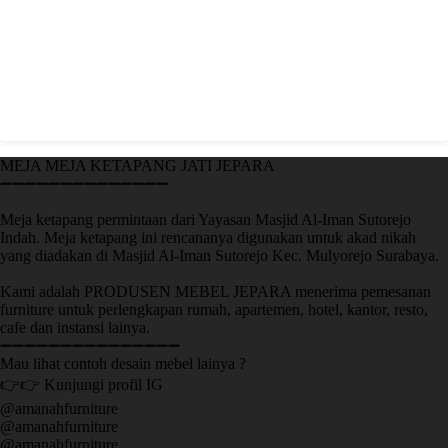
MEJA MEJA KETAPANG JATI JEPARA
➖➖➖➖➖➖➖➖➖➖➖➖➖➖
Meja ketapang permintaan dari Yayasan Masjid Al-Iman Sutorejo
Indah. Meja ketapang ini rencananya digunakan untuk akad nikah
yang diadakan di Masjid Al-Iman Sutorejo Kec. Mulyorejo Surabaya.
Kami adalah PRODUSEN MEBEL JEPARA menerima pemesanan
furniture untuk perlengkapan rumah, apartemen, hotel, kantor, resto,
cafe dan instansi lainya.
➖➖➖➖➖➖➖➖➖➖➖➖➖➖➖
Mau lihat contoh desain mebel lainya ?
👉👉 Kunjungi profil IG
@amanahfurniture
@amanahfurniture
@amanahfurniture