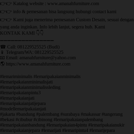
👉👉 Katalog website : www.amanahfurniture.com
👉👉 info & pemesanan bisa langsung hubungi contact kami
👉👉 Kami juga menerima pemesanan Custom Desain, sesuai dengan
yang anda inginkan. Info lebih lanjut, segera hub. Kami
KONTAK KAMI 👇👇
➖➖➖➖➖➖➖➖➖➖➖➖➖➖➖ ㅤ
☎ Call: 081229525525 (Budi)
📱 Telegram/WA: 081229525525
📧 Email: amanahfurniture@yahoo.com
🌎 https://www.amanahfurniture.com
#lemariminimalis #lemaripakaianminimalis
#lemaripakaianminimalisjati
#lemaripakaianminimalissleding
#lemaripakaianpintu3
#lemaripakaianjati
#lemaripakaianjatijepara
#modellemaripakaianjati
#jakarta #bandung #palembang #surabaya #makassar #tangerang
#bekasi #cibubur #cibinong #lemaripakaianpalembang
#lemaripakaianbandung #lemaripakaian4pintu #lemaripakaianukir
#lemaripakaianjepara #lemarijati #lemaripintu4 #lemarijepara