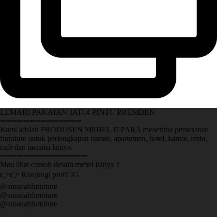
LEMARI PAKAIAN JATI 4 PINTU PRESIDEN
➖➖➖➖➖➖➖➖➖➖➖➖➖➖
Kami adalah PRODUSEN MEBEL JEPARA menerima pemesanan
furniture untuk perlengkapan rumah, apartemen, hotel, kantor, resto,
cafe dan instansi lainya.
➖➖➖➖➖➖➖➖➖➖➖➖➖➖➖
Mau lihat contoh desain mebel lainya ?
👉👉 Kunjungi profil IG
@amanahfurniture
@amanahfurniture
@amanahfurniture