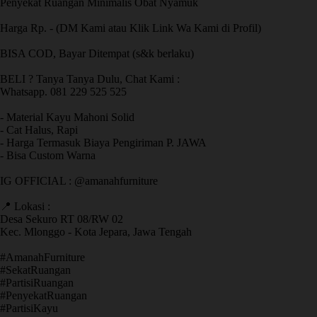
Penyekat Ruangan Minimalis Obat Nyamuk
Harga Rp. - (DM Kami atau Klik Link Wa Kami di Profil)
BISA COD, Bayar Ditempat (s&k berlaku)
BELI ? Tanya Tanya Dulu, Chat Kami :
Whatsapp. 081 229 525 525
- Material Kayu Mahoni Solid
- Cat Halus, Rapi
- Harga Termasuk Biaya Pengiriman P. JAWA
- Bisa Custom Warna
IG OFFICIAL : @amanahfurniture
📍 Lokasi :
Desa Sekuro RT 08/RW 02
Kec. Mlonggo - Kota Jepara, Jawa Tengah
​#AmanahFurniture
​#SekatRuangan
​#PartisiRuangan
​#PenyekatRuangan
​#PartisiKayu