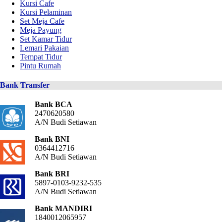
Kursi Cafe
Kursi Pelaminan
Set Meja Cafe
Meja Payung
Set Kamar Tidur
Lemari Pakaian
Tempat Tidur
Pintu Rumah
Bank Transfer
Bank BCA
2470620580
A/N Budi Setiawan
Bank BNI
0364412716
A/N Budi Setiawan
Bank BRI
5897-0103-9232-535
A/N Budi Setiawan
Bank MANDIRI
1840012065957