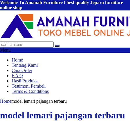
Welcome To Amanah Furniture ! best quality Jepara furniture
online shop
Menu
Home
Tentang Kami
Cara Order
F A Q
Hasil Produksi
Testimoni Pembeli
Terms & Conditions
Home
model lemari pajangan terbaru
model lemari pajangan terbaru