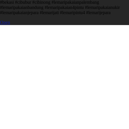
#bekasi #cibubur #cibinong #lemaripakaianpalembang
#lemaripakaianbandung #lemaripakaian4pintu #lemaripakaianukir
#lemaripakaianjepara #lemarijati #lemaripintu4 #lemarijepara
Open