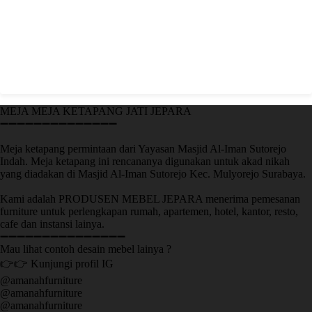
MEJA MEJA KETAPANG JATI JEPARA
➖➖➖➖➖➖➖➖➖➖➖➖➖➖
Meja ketapang permintaan dari Yayasan Masjid Al-Iman Sutorejo
Indah. Meja ketapang ini rencananya digunakan untuk akad nikah
yang diadakan di Masjid Al-Iman Sutorejo Kec. Mulyorejo Surabaya.
Kami adalah PRODUSEN MEBEL JEPARA menerima pemesanan
furniture untuk perlengkapan rumah, apartemen, hotel, kantor, resto,
cafe dan instansi lainya.
➖➖➖➖➖➖➖➖➖➖➖➖➖➖➖
Mau lihat contoh desain mebel lainya ?
👉👉 Kunjungi profil IG
@amanahfurniture
@amanahfurniture
@amanahfurniture