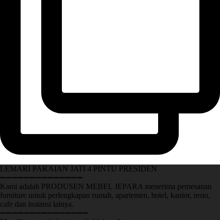
LEMARI PAKAIAN JATI 4 PINTU PRESIDEN
➖➖➖➖➖➖➖➖➖➖➖➖➖➖
Kami adalah PRODUSEN MEBEL JEPARA menerima pemesanan
furniture untuk perlengkapan rumah, apartemen, hotel, kantor, resto,
cafe dan instansi lainya.
➖➖➖➖➖➖➖➖➖➖➖➖➖➖➖