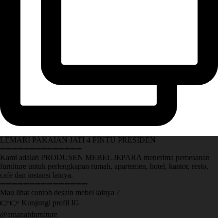
LEMARI PAKAIAN JATI 4 PINTU PRESIDEN
➖➖➖➖➖➖➖➖➖➖➖➖➖➖
Kami adalah PRODUSEN MEBEL JEPARA menerima pemesanan
furniture untuk perlengkapan rumah, apartemen, hotel, kantor, resto,
cafe dan instansi lainya.
➖➖➖➖➖➖➖➖➖➖➖➖➖➖➖
Mau lihat contoh desain mebel lainya ?
👉👉 Kunjungi profil IG
@amanahfurniture