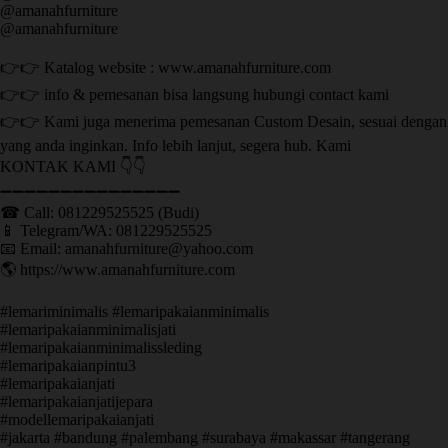
@amanahfurniture
@amanahfurniture
👉👉 Katalog website : www.amanahfurniture.com
👉👉 info & pemesanan bisa langsung hubungi contact kami
👉👉 Kami juga menerima pemesanan Custom Desain, sesuai dengan
yang anda inginkan. Info lebih lanjut, segera hub. Kami
KONTAK KAMI 👇👇
➖➖➖➖➖➖➖➖➖➖➖➖➖➖➖ ㅤ
☎ Call: 081229525525 (Budi)
📱 Telegram/WA: 081229525525
📧 Email: amanahfurniture@yahoo.com
🌎 https://www.amanahfurniture.com
#lemariminimalis #lemaripakaianminimalis
#lemaripakaianminimalisjati
#lemaripakaianminimalissleding
#lemaripakaianpintu3
#lemaripakaianjati
#lemaripakaianjatijepara
#modellemaripakaianjati
#jakarta #bandung #palembang #surabaya #makassar #tangerang