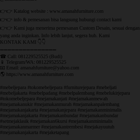
👉👉 Katalog website : www.amanahfurniture.com
👉👉 info & pemesanan bisa langsung hubungi contact kami
👉👉 Kami juga menerima pemesanan Custom Desain, sesuai dengan
yang anda inginkan. Info lebih lanjut, segera hub. Kami
KONTAK KAMI 👇👇
➖➖➖➖➖➖➖➖➖➖➖➖➖➖➖ ㅤ
☎ Call: 081229525525 (Budi)
📱 Telegram/WA: 081229525525
📧 Email: amanahfurniture@yahoo.com
🌎 https://www.amanahfurniture.com
#mebeljepara #tokomebeljepara #furniturejepara #mebeljati
#mebeljakarta #mebelpadang #mebelpalembang #mebelukirjepara
#tokomebeljepara #mejamakanjati #mejamakanmewah
#mejamakanukir #mejamakanmurah #mejamakanpalembang
#mejamakanjakarta #mejamakanjepara #mejamakanminimalis
#mejamakanjakarta #mejamakanbundar #mejamakanbundar
#setmejaklasik #mejamakan6kursi #mejamakanminimalis
#mejamakanmarmer #mejamakantrembesi #mejakayuutuh
#mejamakanjakarta #mejaketapang