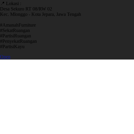
📍 Lokasi :
Desa Sekuro RT 08/RW 02
Kec. Mlonggo - Kota Jepara, Jawa Tengah
​#AmanahFurniture
​#SekatRuangan
​#PartisiRuangan
​#PenyekatRuangan
​#PartisiKayu
Open