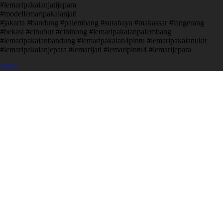
#lemaripakaianjatijepara
#modellemaripakaianjati
#jakarta #bandung #palembang #surabaya #makassar #tangerang
#bekasi #cibubur #cibinong #lemaripakaianpalembang
#lemaripakaianbandung #lemaripakaian4pintu #lemaripakaianukir
#lemaripakaianjepara #lemarijati #lemaripintu4 #lemarijepara
Open