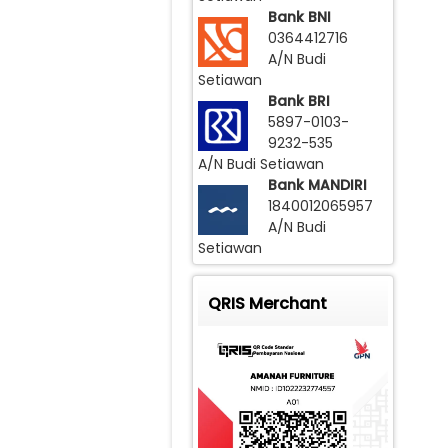
Bank BNI
0364412716
A/N Budi
Setiawan
Bank BRI
5897-0103-
9232-535
A/N Budi Setiawan
Bank MANDIRI
1840012065957
A/N Budi
Setiawan
QRIS Merchant