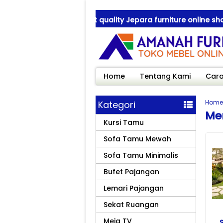
manah Furniture ! best quality Jepara furniture online shop
manah Furniture ! best quality Jepara furniture online shop
Home
Tentang Kami
Cara
Home
Kategori
Men
Kursi Tamu
Sofa Tamu Mewah
Sofa Tamu Minimalis
Bufet Pajangan
Lemari Pajangan
Sekat Ruangan
Meja TV