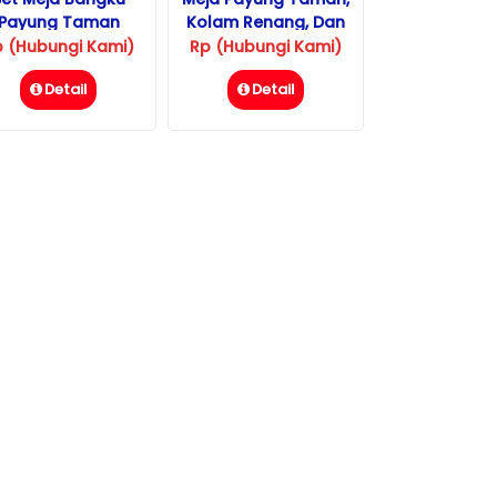
Payung Taman
Kolam Renang, Dan
tdoor Jati Jepara
Cafe Jati Octagonal
p (Hubungi Kami)
Rp (Hubungi Kami)
Detail
Detail