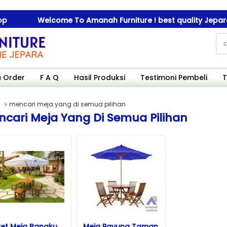
Welcome To Amanah Furniture ! best quality Jepara fu
Welcome To Amanah Furniture ! best quality Jepara fu
 Order
F A Q
Hasil Produksi
Testimoni Pembeli
T
mencari meja yang di semua pilihan
cari Meja Yang Di Semua Pilihan
Set Meja Bangku
Meja Payung Taman,