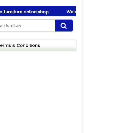
rniture online shop
Welcome To Amanah Furniture ! be
rniture online shop
Welcome To Amanah Furniture ! be
erms & Conditions