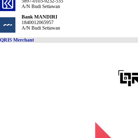
5897-0103-9232-535
A/N Budi Setiawan
Bank MANDIRI
1840012065957
A/N Budi Setiawan
QRIS Merchant