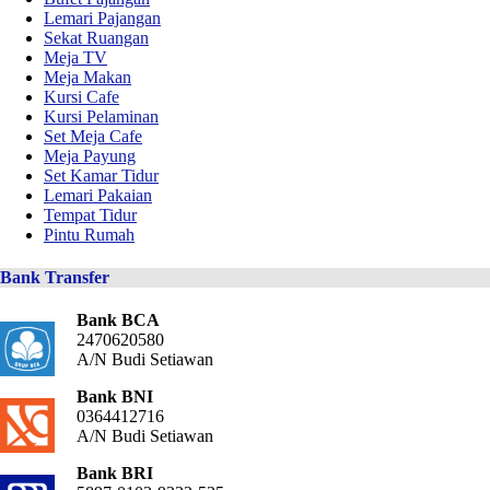
Lemari Pajangan
Sekat Ruangan
Meja TV
Meja Makan
Kursi Cafe
Kursi Pelaminan
Set Meja Cafe
Meja Payung
Set Kamar Tidur
Lemari Pakaian
Tempat Tidur
Pintu Rumah
Bank Transfer
Bank BCA
2470620580
A/N Budi Setiawan
Bank BNI
0364412716
A/N Budi Setiawan
Bank BRI