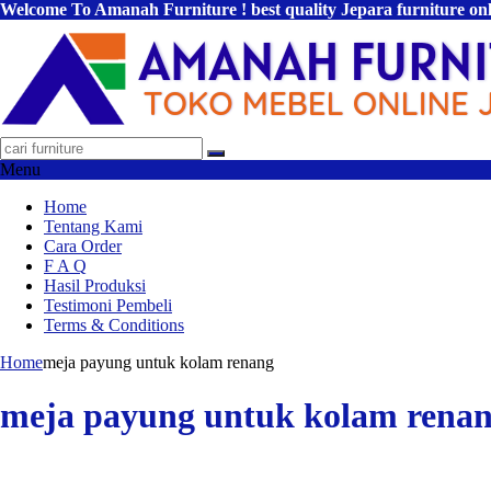
Welcome To Amanah Furniture ! best quality Jepara furniture on
Menu
Home
Tentang Kami
Cara Order
F A Q
Hasil Produksi
Testimoni Pembeli
Terms & Conditions
Home
meja payung untuk kolam renang
meja payung untuk kolam rena