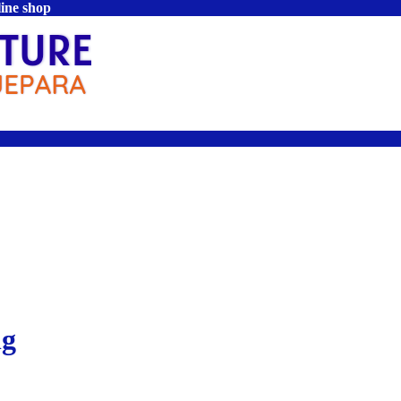
line shop
ng