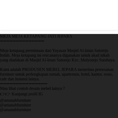
MEJA MEJA KETAPANG JATI JEPARA
➖➖➖➖➖➖➖➖➖➖➖➖➖➖
Meja ketapang permintaan dari Yayasan Masjid Al-Iman Sutorejo
Indah. Meja ketapang ini rencananya digunakan untuk akad nikah
yang diadakan di Masjid Al-Iman Sutorejo Kec. Mulyorejo Surabaya.
Kami adalah PRODUSEN MEBEL JEPARA menerima pemesanan
furniture untuk perlengkapan rumah, apartemen, hotel, kantor, resto,
cafe dan instansi lainya.
➖➖➖➖➖➖➖➖➖➖➖➖➖➖➖
Mau lihat contoh desain mebel lainya ?
👉👉 Kunjungi profil IG
@amanahfurniture
@amanahfurniture
@amanahfurniture