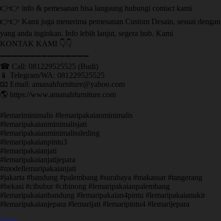
👉👉 info & pemesanan bisa langsung hubungi contact kami
👉👉 Kami juga menerima pemesanan Custom Desain, sesuai dengan
yang anda inginkan. Info lebih lanjut, segera hub. Kami
KONTAK KAMI 👇👇
➖➖➖➖➖➖➖➖➖➖➖➖➖➖➖ ㅤ
☎ Call: 081229525525 (Budi)
📱 Telegram/WA: 081229525525
📧 Email: amanahfurniture@yahoo.com
🌎 https://www.amanahfurniture.com
#lemariminimalis #lemaripakaianminimalis
#lemaripakaianminimalisjati
#lemaripakaianminimalissleding
#lemaripakaianpintu3
#lemaripakaianjati
#lemaripakaianjatijepara
#modellemaripakaianjati
#jakarta #bandung #palembang #surabaya #makassar #tangerang
#bekasi #cibubur #cibinong #lemaripakaianpalembang
#lemaripakaianbandung #lemaripakaian4pintu #lemaripakaianukir
#lemaripakaianjepara #lemarijati #lemaripintu4 #lemarijepara
Open