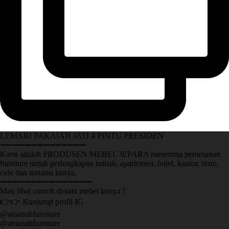
LEMARI PAKAIAN JATI 4 PINTU PRESIDEN
➖➖➖➖➖➖➖➖➖➖➖➖➖➖
Kami adalah PRODUSEN MEBEL JEPARA menerima pemesanan
furniture untuk perlengkapan rumah, apartemen, hotel, kantor, resto,
cafe dan instansi lainya.
➖➖➖➖➖➖➖➖➖➖➖➖➖➖➖
Mau lihat contoh desain mebel lainya ?
👉👉 Kunjungi profil IG
@amanahfurniture
@amanahfurniture