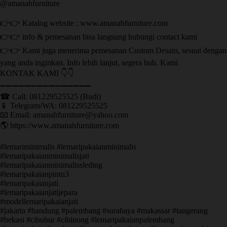
@amanahfurniture
👉👉 Katalog website : www.amanahfurniture.com
👉👉 info & pemesanan bisa langsung hubungi contact kami
👉👉 Kami juga menerima pemesanan Custom Desain, sesuai dengan
yang anda inginkan. Info lebih lanjut, segera hub. Kami
KONTAK KAMI 👇👇
➖➖➖➖➖➖➖➖➖➖➖➖➖➖➖ ㅤ
☎ Call: 081229525525 (Budi)
📱 Telegram/WA: 081229525525
📧 Email: amanahfurniture@yahoo.com
🌎 https://www.amanahfurniture.com
#lemariminimalis #lemaripakaianminimalis
#lemaripakaianminimalisjati
#lemaripakaianminimalissleding
#lemaripakaianpintu3
#lemaripakaianjati
#lemaripakaianjatijepara
#modellemaripakaianjati
#jakarta #bandung #palembang #surabaya #makassar #tangerang
#bekasi #cibubur #cibinong #lemaripakaianpalembang