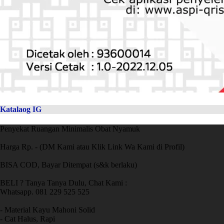
Katalaog IG
Penyekat Ruangan Minimalis Obat Nyamuk
Harga Rp. - (DM Kami atau Klik Link Wa Kami di Profil)
BISA COD, Bayar Ditempat (s&k berlaku)
BELI ? Tanya Tanya Dulu, Chat Kami :
Whatsapp. 081 229 525 525
- Material Kayu Mahoni Solid
- Cat Halus, Rapi