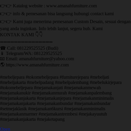
👉👉 Katalog website : www.amanahfurniture.com
👉👉 info & pemesanan bisa langsung hubungi contact kami
👉👉 Kami juga menerima pemesanan Custom Desain, sesuai dengan
yang anda inginkan. Info lebih lanjut, segera hub. Kami
KONTAK KAMI 👇👇
➖➖➖➖➖➖➖➖➖➖➖➖➖➖➖ ㅤ
☎ Call: 081229525525 (Budi)
📱 Telegram/WA: 081229525525
📧 Email: amanahfurniture@yahoo.com
🌎 https://www.amanahfurniture.com
#mebeljepara #tokomebeljepara #furniturejepara #mebeljati
#mebeljakarta #mebelpadang #mebelpalembang #mebelukirjepara
#tokomebeljepara #mejamakanjati #mejamakanmewah
#mejamakanukir #mejamakanmurah #mejamakanpalembang
#mejamakanjakarta #mejamakanjepara #mejamakanminimalis
#mejamakanjakarta #mejamakanbundar #mejamakanbundar
#setmejaklasik #mejamakan6kursi #mejamakanminimalis
#mejamakanmarmer #mejamakantrembesi #mejakayuutuh
#mejamakanjakarta #mejaketapang
Open