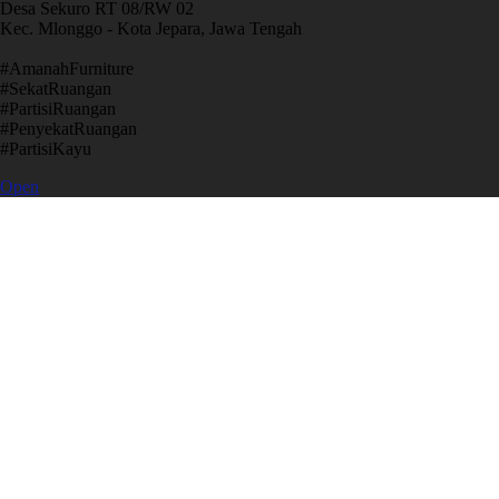
Desa Sekuro RT 08/RW 02
Kec. Mlonggo - Kota Jepara, Jawa Tengah
​#AmanahFurniture
​#SekatRuangan
​#PartisiRuangan
​#PenyekatRuangan
​#PartisiKayu
Open