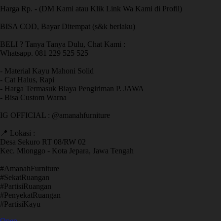
Harga Rp. - (DM Kami atau Klik Link Wa Kami di Profil)
BISA COD, Bayar Ditempat (s&k berlaku)
BELI ? Tanya Tanya Dulu, Chat Kami :
Whatsapp. 081 229 525 525
- Material Kayu Mahoni Solid
- Cat Halus, Rapi
- Harga Termasuk Biaya Pengiriman P. JAWA
- Bisa Custom Warna
IG OFFICIAL : @amanahfurniture
📍 Lokasi :
Desa Sekuro RT 08/RW 02
Kec. Mlonggo - Kota Jepara, Jawa Tengah
​#AmanahFurniture
​#SekatRuangan
​#PartisiRuangan
​#PenyekatRuangan
​#PartisiKayu
Open