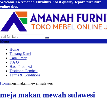
Welcome To Amanah Furniture ! best quality Jepara furniture
online shop
Menu
Home
Tentang Kami
Cara Order
F A Q
Hasil Produksi
Testimoni Pembeli
Terms & Conditions
Home
meja makan mewah sulawesi
meja makan mewah sulawesi