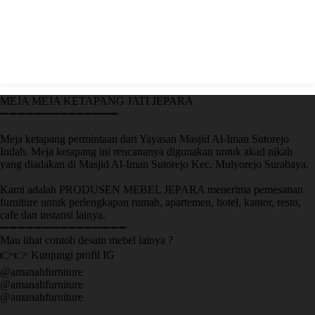
MEJA MEJA KETAPANG JATI JEPARA
➖➖➖➖➖➖➖➖➖➖➖➖➖➖
Meja ketapang permintaan dari Yayasan Masjid Al-Iman Sutorejo
Indah. Meja ketapang ini rencananya digunakan untuk akad nikah
yang diadakan di Masjid Al-Iman Sutorejo Kec. Mulyorejo Surabaya.
Kami adalah PRODUSEN MEBEL JEPARA menerima pemesanan
furniture untuk perlengkapan rumah, apartemen, hotel, kantor, resto,
cafe dan instansi lainya.
➖➖➖➖➖➖➖➖➖➖➖➖➖➖➖
Mau lihat contoh desain mebel lainya ?
👉👉 Kunjungi profil IG
@amanahfurniture
@amanahfurniture
@amanahfurniture