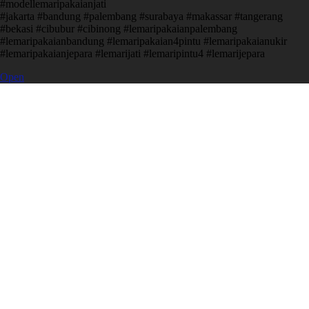
#modellemaripakaianjati
#jakarta #bandung #palembang #surabaya #makassar #tangerang
#bekasi #cibubur #cibinong #lemaripakaianpalembang
#lemaripakaianbandung #lemaripakaian4pintu #lemaripakaianukir
#lemaripakaianjepara #lemarijati #lemaripintu4 #lemarijepara
Open