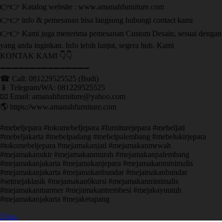
👉👉 Katalog website : www.amanahfurniture.com
👉👉 info & pemesanan bisa langsung hubungi contact kami
👉👉 Kami juga menerima pemesanan Custom Desain, sesuai dengan
yang anda inginkan. Info lebih lanjut, segera hub. Kami
KONTAK KAMI 👇👇
➖➖➖➖➖➖➖➖➖➖➖➖➖➖➖ ㅤ
☎ Call: 081229525525 (Budi)
📱 Telegram/WA: 081229525525
📧 Email: amanahfurniture@yahoo.com
🌎 https://www.amanahfurniture.com
#mebeljepara #tokomebeljepara #furniturejepara #mebeljati
#mebeljakarta #mebelpadang #mebelpalembang #mebelukirjepara
#tokomebeljepara #mejamakanjati #mejamakanmewah
#mejamakanukir #mejamakanmurah #mejamakanpalembang
#mejamakanjakarta #mejamakanjepara #mejamakanminimalis
#mejamakanjakarta #mejamakanbundar #mejamakanbundar
#setmejaklasik #mejamakan6kursi #mejamakanminimalis
#mejamakanmarmer #mejamakantrembesi #mejakayuutuh
#mejamakanjakarta #mejaketapang
Open