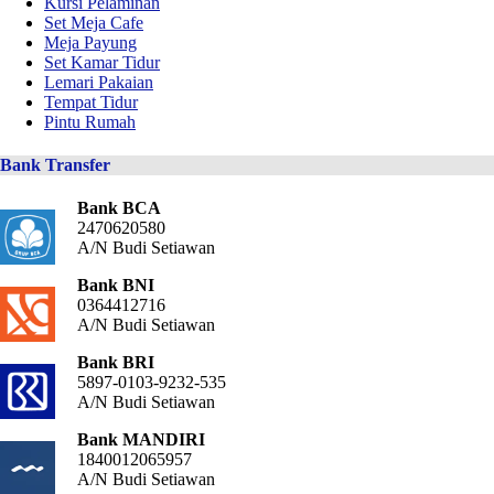
Kursi Pelaminan
Set Meja Cafe
Meja Payung
Set Kamar Tidur
Lemari Pakaian
Tempat Tidur
Pintu Rumah
Bank Transfer
Bank BCA
2470620580
A/N Budi Setiawan
Bank BNI
0364412716
A/N Budi Setiawan
Bank BRI
5897-0103-9232-535
A/N Budi Setiawan
Bank MANDIRI
1840012065957
A/N Budi Setiawan