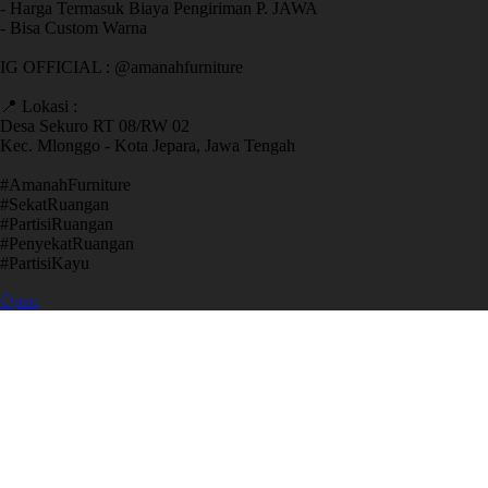
- Harga Termasuk Biaya Pengiriman P. JAWA
- Bisa Custom Warna
IG OFFICIAL : @amanahfurniture
📍 Lokasi :
Desa Sekuro RT 08/RW 02
Kec. Mlonggo - Kota Jepara, Jawa Tengah
​#AmanahFurniture
​#SekatRuangan
​#PartisiRuangan
​#PenyekatRuangan
​#PartisiKayu
Open