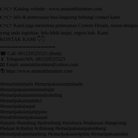
👉👉 Katalog website : www.amanahfurniture.com
👉👉 info & pemesanan bisa langsung hubungi contact kami
👉👉 Kami juga menerima pemesanan Custom Desain, sesuai dengan
yang anda inginkan. Info lebih lanjut, segera hub. Kami
KONTAK KAMI 👇👇
➖➖➖➖➖➖➖➖➖➖➖➖➖➖➖ ㅤ
☎ Call: 081229525525 (Budi)
📱 Telegram/WA: 081229525525
📧 Email: amanahfurniture@yahoo.com
🌎 https://www.amanahfurniture.com
#lemariminimalis #lemaripakaianminimalis
#lemaripakaianminimalisjati
#lemaripakaianminimalissleding
#lemaripakaianpintu3
#lemaripakaianjati
#lemaripakaianjatijepara
#modellemaripakaianjati
#jakarta #bandung #palembang #surabaya #makassar #tangerang
#bekasi #cibubur #cibinong #lemaripakaianpalembang
#lemaripakaianbandung #lemaripakaian4pintu #lemaripakaianukir