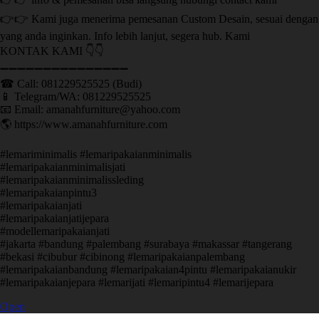
👉👉 Kami juga menerima pemesanan Custom Desain, sesuai dengan
yang anda inginkan. Info lebih lanjut, segera hub. Kami
KONTAK KAMI 👇👇
➖➖➖➖➖➖➖➖➖➖➖➖➖➖➖ ㅤ
☎ Call: 081229525525 (Budi)
📱 Telegram/WA: 081229525525
📧 Email: amanahfurniture@yahoo.com
🌎 https://www.amanahfurniture.com
#lemariminimalis #lemaripakaianminimalis
#lemaripakaianminimalisjati
#lemaripakaianminimalissleding
#lemaripakaianpintu3
#lemaripakaianjati
#lemaripakaianjatijepara
#modellemaripakaianjati
#jakarta #bandung #palembang #surabaya #makassar #tangerang
#bekasi #cibubur #cibinong #lemaripakaianpalembang
#lemaripakaianbandung #lemaripakaian4pintu #lemaripakaianukir
#lemaripakaianjepara #lemarijati #lemaripintu4 #lemarijepara
Open