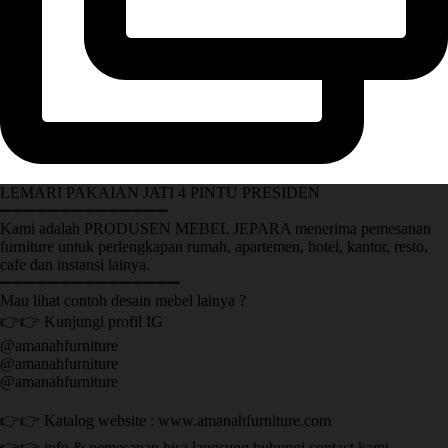
LEMARI PAKAIAN JATI 4 PINTU PRESIDEN
➖➖➖➖➖➖➖➖➖➖➖➖➖➖
Kami adalah PRODUSEN MEBEL JEPARA menerima pemesanan
furniture untuk perlengkapan rumah, apartemen, hotel, kantor, resto,
cafe dan instansi lainya.
➖➖➖➖➖➖➖➖➖➖➖➖➖➖➖
Mau lihat contoh desain mebel lainya ?
👉👉 Kunjungi profil IG
@amanahfurniture
@amanahfurniture
@amanahfurniture
👉👉 Katalog website : www.amanahfurniture.com
👉👉 info & pemesanan bisa langsung hubungi contact kami