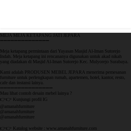
MEJA MEJA KETAPANG JATI JEPARA
➖➖➖➖➖➖➖➖➖➖➖➖➖➖
Meja ketapang permintaan dari Yayasan Masjid Al-Iman Sutorejo
Indah. Meja ketapang ini rencananya digunakan untuk akad nikah
yang diadakan di Masjid Al-Iman Sutorejo Kec. Mulyorejo Surabaya.
Kami adalah PRODUSEN MEBEL JEPARA menerima pemesanan
furniture untuk perlengkapan rumah, apartemen, hotel, kantor, resto,
cafe dan instansi lainya.
➖➖➖➖➖➖➖➖➖➖➖➖➖➖➖
Mau lihat contoh desain mebel lainya ?
👉👉 Kunjungi profil IG
@amanahfurniture
@amanahfurniture
@amanahfurniture
👉👉 Katalog website : www.amanahfurniture.com