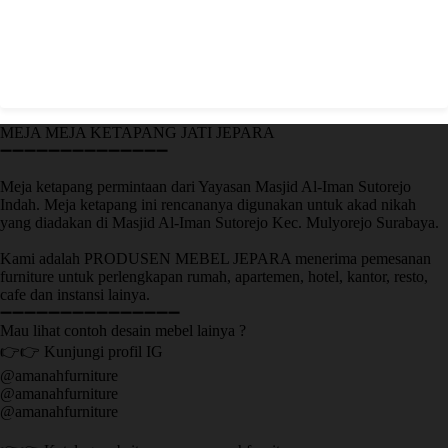
MEJA MEJA KETAPANG JATI JEPARA
➖➖➖➖➖➖➖➖➖➖➖➖➖➖
Meja ketapang permintaan dari Yayasan Masjid Al-Iman Sutorejo
Indah. Meja ketapang ini rencananya digunakan untuk akad nikah
yang diadakan di Masjid Al-Iman Sutorejo Kec. Mulyorejo Surabaya.
Kami adalah PRODUSEN MEBEL JEPARA menerima pemesanan
furniture untuk perlengkapan rumah, apartemen, hotel, kantor, resto,
cafe dan instansi lainya.
➖➖➖➖➖➖➖➖➖➖➖➖➖➖➖
Mau lihat contoh desain mebel lainya ?
👉👉 Kunjungi profil IG
@amanahfurniture
@amanahfurniture
@amanahfurniture