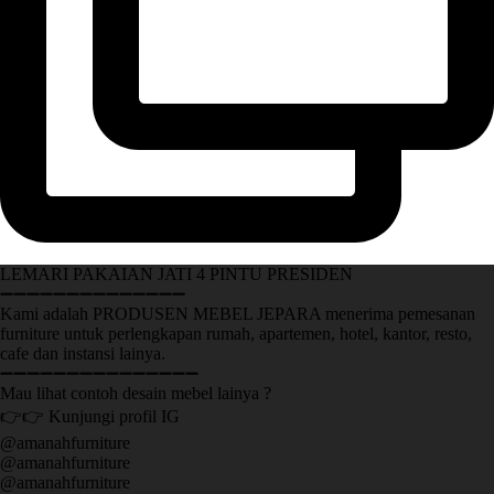
LEMARI PAKAIAN JATI 4 PINTU PRESIDEN
➖➖➖➖➖➖➖➖➖➖➖➖➖➖
Kami adalah PRODUSEN MEBEL JEPARA menerima pemesanan
furniture untuk perlengkapan rumah, apartemen, hotel, kantor, resto,
cafe dan instansi lainya.
➖➖➖➖➖➖➖➖➖➖➖➖➖➖➖
Mau lihat contoh desain mebel lainya ?
👉👉 Kunjungi profil IG
@amanahfurniture
@amanahfurniture
@amanahfurniture