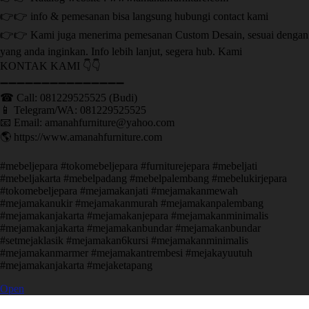
👉👉 info & pemesanan bisa langsung hubungi contact kami
👉👉 Kami juga menerima pemesanan Custom Desain, sesuai dengan
yang anda inginkan. Info lebih lanjut, segera hub. Kami
KONTAK KAMI 👇👇
➖➖➖➖➖➖➖➖➖➖➖➖➖➖➖ ㅤ
☎ Call: 081229525525 (Budi)
📱 Telegram/WA: 081229525525
📧 Email: amanahfurniture@yahoo.com
🌎 https://www.amanahfurniture.com
#mebeljepara #tokomebeljepara #furniturejepara #mebeljati
#mebeljakarta #mebelpadang #mebelpalembang #mebelukirjepara
#tokomebeljepara #mejamakanjati #mejamakanmewah
#mejamakanukir #mejamakanmurah #mejamakanpalembang
#mejamakanjakarta #mejamakanjepara #mejamakanminimalis
#mejamakanjakarta #mejamakanbundar #mejamakanbundar
#setmejaklasik #mejamakan6kursi #mejamakanminimalis
#mejamakanmarmer #mejamakantrembesi #mejakayuutuh
#mejamakanjakarta #mejaketapang
Open