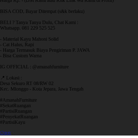
Harga Rp. - (DM Kami atau Klik Link Wa Kami di Profil)
BISA COD, Bayar Ditempat (s&k berlaku)
BELI ? Tanya Tanya Dulu, Chat Kami :
Whatsapp. 081 229 525 525
- Material Kayu Mahoni Solid
- Cat Halus, Rapi
- Harga Termasuk Biaya Pengiriman P. JAWA
- Bisa Custom Warna
IG OFFICIAL : @amanahfurniture
📍 Lokasi :
Desa Sekuro RT 08/RW 02
Kec. Mlonggo - Kota Jepara, Jawa Tengah
​#AmanahFurniture
​#SekatRuangan
​#PartisiRuangan
​#PenyekatRuangan
​#PartisiKayu
Open