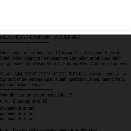
MEJA MEJA KETAPANG JATI JEPARA
➖➖➖➖➖➖➖➖➖➖➖➖➖➖
Meja ketapang permintaan dari Yayasan Masjid Al-Iman Sutorejo
Indah. Meja ketapang ini rencananya digunakan untuk akad nikah
yang diadakan di Masjid Al-Iman Sutorejo Kec. Mulyorejo Surabaya.
Kami adalah PRODUSEN MEBEL JEPARA menerima pemesanan
furniture untuk perlengkapan rumah, apartemen, hotel, kantor, resto,
cafe dan instansi lainya.
➖➖➖➖➖➖➖➖➖➖➖➖➖➖➖
Mau lihat contoh desain mebel lainya ?
👉👉 Kunjungi profil IG
@amanahfurniture
@amanahfurniture
@amanahfurniture
👉👉 Katalog website : www.amanahfurniture.com