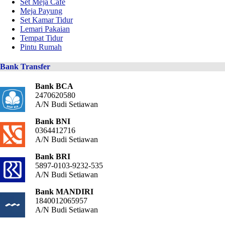
Set Meja Cafe
Meja Payung
Set Kamar Tidur
Lemari Pakaian
Tempat Tidur
Pintu Rumah
Bank Transfer
Bank BCA
2470620580
A/N Budi Setiawan
Bank BNI
0364412716
A/N Budi Setiawan
Bank BRI
5897-0103-9232-535
A/N Budi Setiawan
Bank MANDIRI
1840012065957
A/N Budi Setiawan