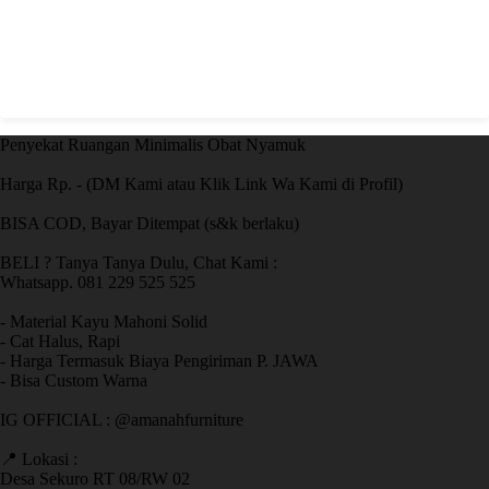
Penyekat Ruangan Minimalis Obat Nyamuk
Harga Rp. - (DM Kami atau Klik Link Wa Kami di Profil)
BISA COD, Bayar Ditempat (s&k berlaku)
BELI ? Tanya Tanya Dulu, Chat Kami :
Whatsapp. 081 229 525 525
- Material Kayu Mahoni Solid
- Cat Halus, Rapi
- Harga Termasuk Biaya Pengiriman P. JAWA
- Bisa Custom Warna
IG OFFICIAL : @amanahfurniture
📍 Lokasi :
Desa Sekuro RT 08/RW 02