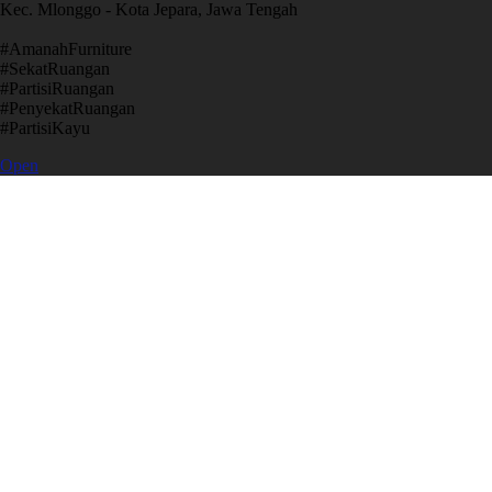
Kec. Mlonggo - Kota Jepara, Jawa Tengah
​#AmanahFurniture
​#SekatRuangan
​#PartisiRuangan
​#PenyekatRuangan
​#PartisiKayu
Open