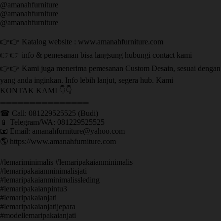
@amanahfurniture
@amanahfurniture
@amanahfurniture
👉👉 Katalog website : www.amanahfurniture.com
👉👉 info & pemesanan bisa langsung hubungi contact kami
👉👉 Kami juga menerima pemesanan Custom Desain, sesuai dengan
yang anda inginkan. Info lebih lanjut, segera hub. Kami
KONTAK KAMI 👇👇
➖➖➖➖➖➖➖➖➖➖➖➖➖➖➖ ㅤ
☎ Call: 081229525525 (Budi)
📱 Telegram/WA: 081229525525
📧 Email: amanahfurniture@yahoo.com
🌎 https://www.amanahfurniture.com
#lemariminimalis #lemaripakaianminimalis
#lemaripakaianminimalisjati
#lemaripakaianminimalissleding
#lemaripakaianpintu3
#lemaripakaianjati
#lemaripakaianjatijepara
#modellemaripakaianjati