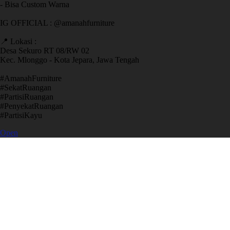
- Bisa Custom Warna
IG OFFICIAL : @amanahfurniture
📍 Lokasi :
Desa Sekuro RT 08/RW 02
Kec. Mlonggo - Kota Jepara, Jawa Tengah
​#AmanahFurniture
​#SekatRuangan
​#PartisiRuangan
​#PenyekatRuangan
​#PartisiKayu
Open