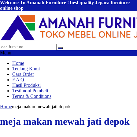
Welcome To Amanah Furniture ! best quality Jepara furniture
online shop
Menu
Home
Tentang Kami
Cara Order
F A Q
Hasil Produksi
Testimoni Pembeli
Terms & Conditions
Home
meja makan mewah jati depok
meja makan mewah jati depok