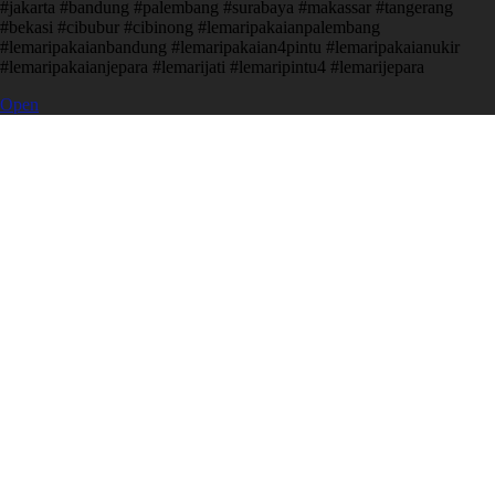
#jakarta #bandung #palembang #surabaya #makassar #tangerang
#bekasi #cibubur #cibinong #lemaripakaianpalembang
#lemaripakaianbandung #lemaripakaian4pintu #lemaripakaianukir
#lemaripakaianjepara #lemarijati #lemaripintu4 #lemarijepara
Open