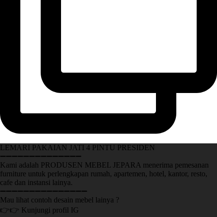
LEMARI PAKAIAN JATI 4 PINTU PRESIDEN
➖➖➖➖➖➖➖➖➖➖➖➖➖➖
Kami adalah PRODUSEN MEBEL JEPARA menerima pemesanan
furniture untuk perlengkapan rumah, apartemen, hotel, kantor, resto,
cafe dan instansi lainya.
➖➖➖➖➖➖➖➖➖➖➖➖➖➖➖
Mau lihat contoh desain mebel lainya ?
👉👉 Kunjungi profil IG