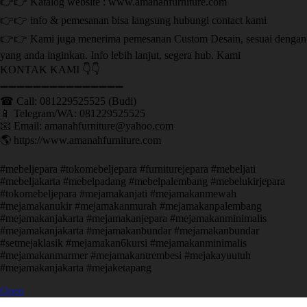
👉👉 Katalog website : www.amanahfurniture.com
👉👉 info & pemesanan bisa langsung hubungi contact kami
👉👉 Kami juga menerima pemesanan Custom Desain, sesuai dengan
yang anda inginkan. Info lebih lanjut, segera hub. Kami
KONTAK KAMI 👇👇
➖➖➖➖➖➖➖➖➖➖➖➖➖➖➖ ㅤ
☎ Call: 081229525525 (Budi)
📱 Telegram/WA: 081229525525
📧 Email: amanahfurniture@yahoo.com
🌎 https://www.amanahfurniture.com
#mebeljepara #tokomebeljepara #furniturejepara #mebeljati
#mebeljakarta #mebelpadang #mebelpalembang #mebelukirjepara
#tokomebeljepara #mejamakanjati #mejamakanmewah
#mejamakanukir #mejamakanmurah #mejamakanpalembang
#mejamakanjakarta #mejamakanjepara #mejamakanminimalis
#mejamakanjakarta #mejamakanbundar #mejamakanbundar
#setmejaklasik #mejamakan6kursi #mejamakanminimalis
#mejamakanmarmer #mejamakantrembesi #mejakayuutuh
#mejamakanjakarta #mejaketapang
Open