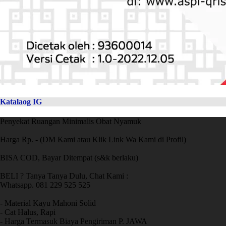
Katalaog IG
Penyekat Ruangan Minimalis Obat Nyamuk
Harga Rp. - (DM Kami atau Klik Link Wa Kami di Profil)
BISA COD, Bayar Ditempat (s&k berlaku)
BELI ? Tanya Tanya Dulu, Chat Kami :
Whatsapp. 081 229 525 525
- Material Kayu Mahoni Solid
- Cat Halus, Rapi
- Harga Termasuk Biaya Pengiriman P. JAWA