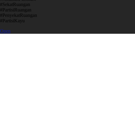
​#SekatRuangan
​#PartisiRuangan
​#PenyekatRuangan
​#PartisiKayu
Open