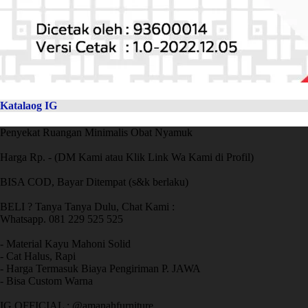
Katalaog IG
Penyekat Ruangan Minimalis Obat Nyamuk
Harga Rp. - (DM Kami atau Klik Link Wa Kami di Profil)
BISA COD, Bayar Ditempat (s&k berlaku)
BELI ? Tanya Tanya Dulu, Chat Kami :
Whatsapp. 081 229 525 525
- Material Kayu Mahoni Solid
- Cat Halus, Rapi
- Harga Termasuk Biaya Pengiriman P. JAWA
- Bisa Custom Warna
IG OFFICIAL : @amanahfurniture