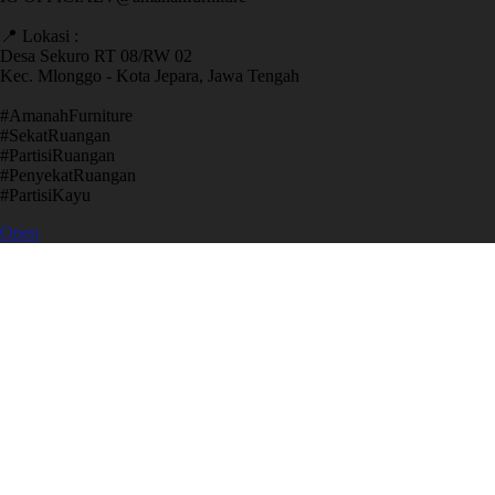
📍 Lokasi :
Desa Sekuro RT 08/RW 02
Kec. Mlonggo - Kota Jepara, Jawa Tengah
​#AmanahFurniture
​#SekatRuangan
​#PartisiRuangan
​#PenyekatRuangan
​#PartisiKayu
Open