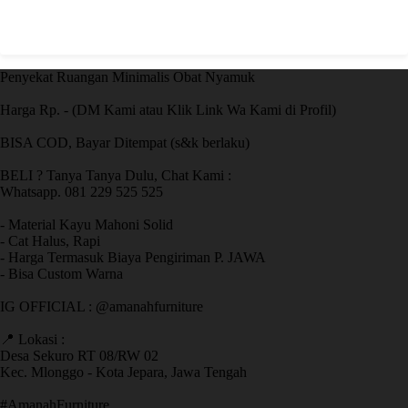
Penyekat Ruangan Minimalis Obat Nyamuk
Harga Rp. - (DM Kami atau Klik Link Wa Kami di Profil)
BISA COD, Bayar Ditempat (s&k berlaku)
BELI ? Tanya Tanya Dulu, Chat Kami :
Whatsapp. 081 229 525 525
- Material Kayu Mahoni Solid
- Cat Halus, Rapi
- Harga Termasuk Biaya Pengiriman P. JAWA
- Bisa Custom Warna
IG OFFICIAL : @amanahfurniture
📍 Lokasi :
Desa Sekuro RT 08/RW 02
Kec. Mlonggo - Kota Jepara, Jawa Tengah
​#AmanahFurniture