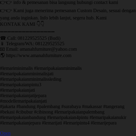
👉👉 info & pemesanan bisa langsung hubungi contact kami
👉👉 Kami juga menerima pemesanan Custom Desain, sesuai dengan
yang anda inginkan. Info lebih lanjut, segera hub. Kami
KONTAK KAMI 👇👇
➖➖➖➖➖➖➖➖➖➖➖➖➖➖➖ ㅤ
☎ Call: 081229525525 (Budi)
📱 Telegram/WA: 081229525525
📧 Email: amanahfurniture@yahoo.com
🌎 https://www.amanahfurniture.com
#lemariminimalis #lemaripakaianminimalis
#lemaripakaianminimalisjati
#lemaripakaianminimalissleding
#lemaripakaianpintu3
#lemaripakaianjati
#lemaripakaianjatijepara
#modellemaripakaianjati
#jakarta #bandung #palembang #surabaya #makassar #tangerang
#bekasi #cibubur #cibinong #lemaripakaianpalembang
#lemaripakaianbandung #lemaripakaian4pintu #lemaripakaianukir
#lemaripakaianjepara #lemarijati #lemaripintu4 #lemarijepara
Open