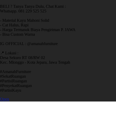
BELI ? Tanya Tanya Dulu, Chat Kami :
Whatsapp. 081 229 525 525
- Material Kayu Mahoni Solid
- Cat Halus, Rapi
- Harga Termasuk Biaya Pengiriman P. JAWA
- Bisa Custom Warna
IG OFFICIAL : @amanahfurniture
📍 Lokasi :
Desa Sekuro RT 08/RW 02
Kec. Mlonggo - Kota Jepara, Jawa Tengah
​#AmanahFurniture
​#SekatRuangan
​#PartisiRuangan
​#PenyekatRuangan
​#PartisiKayu
Open