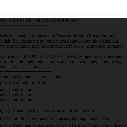
MEJA MEJA KETAPANG JATI JEPARA
➖➖➖➖➖➖➖➖➖➖➖➖➖➖
Meja ketapang permintaan dari Yayasan Masjid Al-Iman Sutorejo
Indah. Meja ketapang ini rencananya digunakan untuk akad nikah
yang diadakan di Masjid Al-Iman Sutorejo Kec. Mulyorejo Surabaya.
Kami adalah PRODUSEN MEBEL JEPARA menerima pemesanan
furniture untuk perlengkapan rumah, apartemen, hotel, kantor, resto,
cafe dan instansi lainya.
➖➖➖➖➖➖➖➖➖➖➖➖➖➖➖
Mau lihat contoh desain mebel lainya ?
👉👉 Kunjungi profil IG
@amanahfurniture
@amanahfurniture
@amanahfurniture
👉👉 Katalog website : www.amanahfurniture.com
👉👉 info & pemesanan bisa langsung hubungi contact kami
👉👉 Kami juga menerima pemesanan Custom Desain, sesuai dengan