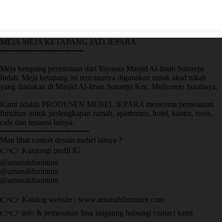
MEJA MEJA KETAPANG JATI JEPARA
➖➖➖➖➖➖➖➖➖➖➖➖➖➖
Meja ketapang permintaan dari Yayasan Masjid Al-Iman Sutorejo
Indah. Meja ketapang ini rencananya digunakan untuk akad nikah
yang diadakan di Masjid Al-Iman Sutorejo Kec. Mulyorejo Surabaya.
Kami adalah PRODUSEN MEBEL JEPARA menerima pemesanan
furniture untuk perlengkapan rumah, apartemen, hotel, kantor, resto,
cafe dan instansi lainya.
➖➖➖➖➖➖➖➖➖➖➖➖➖➖➖
Mau lihat contoh desain mebel lainya ?
👉👉 Kunjungi profil IG
@amanahfurniture
@amanahfurniture
@amanahfurniture
👉👉 Katalog website : www.amanahfurniture.com
👉👉 info & pemesanan bisa langsung hubungi contact kami