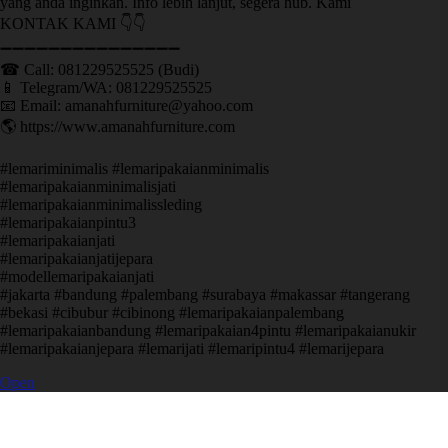
yang anda inginkan. Info lebih lanjut, segera hub. Kami
KONTAK KAMI 👇👇
➖➖➖➖➖➖➖➖➖➖➖➖➖➖➖ ㅤ
☎ Call: 081229525525 (Budi)
📱 Telegram/WA: 081229525525
📧 Email: amanahfurniture@yahoo.com
🌎 https://www.amanahfurniture.com
#lemariminimalis #lemaripakaianminimalis
#lemaripakaianminimalisjati
#lemaripakaianminimalissleding
#lemaripakaianpintu3
#lemaripakaianjati
#lemaripakaianjatijepara
#modellemaripakaianjati
#jakarta #bandung #palembang #surabaya #makassar #tangerang
#bekasi #cibubur #cibinong #lemaripakaianpalembang
#lemaripakaianbandung #lemaripakaian4pintu #lemaripakaianukir
#lemaripakaianjepara #lemarijati #lemaripintu4 #lemarijepara
Open