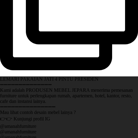
LEMARI PAKAIAN JATI 4 PINTU PRESIDEN
➖➖➖➖➖➖➖➖➖➖➖➖➖➖
Kami adalah PRODUSEN MEBEL JEPARA menerima pemesanan
furniture untuk perlengkapan rumah, apartemen, hotel, kantor, resto,
cafe dan instansi lainya.
➖➖➖➖➖➖➖➖➖➖➖➖➖➖➖
Mau lihat contoh desain mebel lainya ?
👉👉 Kunjungi profil IG
@amanahfurniture
@amanahfurniture
@amanahfurniture