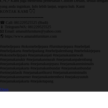
👉👉 Kami juga menerima pemesanan Custom Desain, sesuai dengan
yang anda inginkan. Info lebih lanjut, segera hub. Kami
KONTAK KAMI 👇👇
➖➖➖➖➖➖➖➖➖➖➖➖➖➖➖ ㅤ
☎ Call: 081229525525 (Budi)
📱 Telegram/WA: 081229525525
📧 Email: amanahfurniture@yahoo.com
🌎 https://www.amanahfurniture.com
#mebeljepara #tokomebeljepara #furniturejepara #mebeljati
#mebeljakarta #mebelpadang #mebelpalembang #mebelukirjepara
#tokomebeljepara #mejamakanjati #mejamakanmewah
#mejamakanukir #mejamakanmurah #mejamakanpalembang
#mejamakanjakarta #mejamakanjepara #mejamakanminimalis
#mejamakanjakarta #mejamakanbundar #mejamakanbundar
#setmejaklasik #mejamakan6kursi #mejamakanminimalis
#mejamakanmarmer #mejamakantrembesi #mejakayuutuh
#mejamakanjakarta #mejaketapang
Open