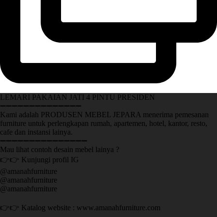
LEMARI PAKAIAN JATI 4 PINTU PRESIDEN
➖➖➖➖➖➖➖➖➖➖➖➖➖➖
Kami adalah PRODUSEN MEBEL JEPARA menerima pemesanan
furniture untuk perlengkapan rumah, apartemen, hotel, kantor, resto,
cafe dan instansi lainya.
➖➖➖➖➖➖➖➖➖➖➖➖➖➖➖
Mau lihat contoh desain mebel lainya ?
👉👉 Kunjungi profil IG
@amanahfurniture
@amanahfurniture
@amanahfurniture
👉👉 Katalog website : www.amanahfurniture.com