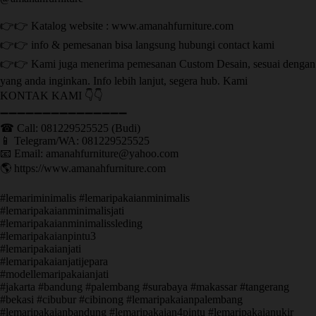
👉👉 Katalog website : www.amanahfurniture.com
👉👉 info & pemesanan bisa langsung hubungi contact kami
👉👉 Kami juga menerima pemesanan Custom Desain, sesuai dengan
yang anda inginkan. Info lebih lanjut, segera hub. Kami
KONTAK KAMI 👇👇
➖➖➖➖➖➖➖➖➖➖➖➖➖➖➖ ㅤ
☎ Call: 081229525525 (Budi)
📱 Telegram/WA: 081229525525
📧 Email: amanahfurniture@yahoo.com
🌎 https://www.amanahfurniture.com
#lemariminimalis #lemaripakaianminimalis
#lemaripakaianminimalisjati
#lemaripakaianminimalissleding
#lemaripakaianpintu3
#lemaripakaianjati
#lemaripakaianjatijepara
#modellemaripakaianjati
#jakarta #bandung #palembang #surabaya #makassar #tangerang
#bekasi #cibubur #cibinong #lemaripakaianpalembang
#lemaripakaianbandung #lemaripakaian4pintu #lemaripakaianukir