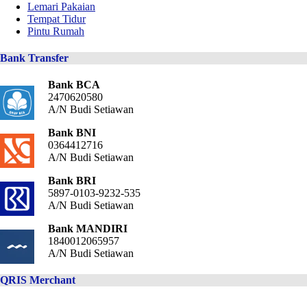
Lemari Pakaian
Tempat Tidur
Pintu Rumah
Bank Transfer
Bank BCA
2470620580
A/N Budi Setiawan
Bank BNI
0364412716
A/N Budi Setiawan
Bank BRI
5897-0103-9232-535
A/N Budi Setiawan
Bank MANDIRI
1840012065957
A/N Budi Setiawan
QRIS Merchant