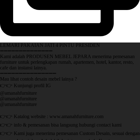
LEMARI PAKAIAN JATI 4 PINTU PRESIDEN
➖➖➖➖➖➖➖➖➖➖➖➖➖➖
Kami adalah PRODUSEN MEBEL JEPARA menerima pemesanan
furniture untuk perlengkapan rumah, apartemen, hotel, kantor, resto,
cafe dan instansi lainya.
➖➖➖➖➖➖➖➖➖➖➖➖➖➖➖
Mau lihat contoh desain mebel lainya ?
👉👉 Kunjungi profil IG
@amanahfurniture
@amanahfurniture
@amanahfurniture
👉👉 Katalog website : www.amanahfurniture.com
👉👉 info & pemesanan bisa langsung hubungi contact kami
👉👉 Kami juga menerima pemesanan Custom Desain, sesuai dengan