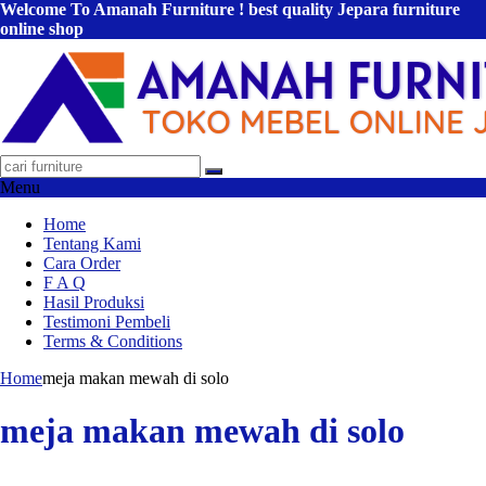
Welcome To Amanah Furniture ! best quality Jepara furniture
online shop
Menu
Home
Tentang Kami
Cara Order
F A Q
Hasil Produksi
Testimoni Pembeli
Terms & Conditions
Home
meja makan mewah di solo
meja makan mewah di solo