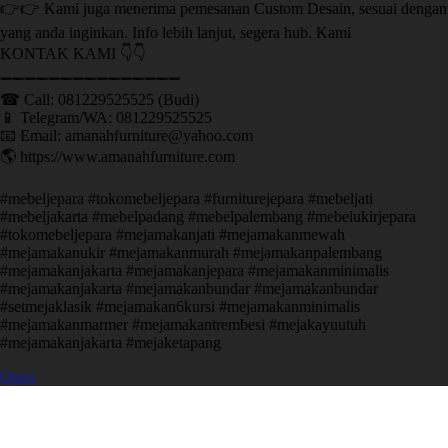
👉👉 Kami juga menerima pemesanan Custom Desain, sesuai dengan
yang anda inginkan. Info lebih lanjut, segera hub. Kami
KONTAK KAMI 👇👇
➖➖➖➖➖➖➖➖➖➖➖➖➖➖➖ ㅤ
☎ Call: 081229525525 (Budi)
📱 Telegram/WA: 081229525525
📧 Email: amanahfurniture@yahoo.com
🌎 https://www.amanahfurniture.com
#mebeljepara #tokomebeljepara #furniturejepara #mebeljati
#mebeljakarta #mebelpadang #mebelpalembang #mebelukirjepara
#tokomebeljepara #mejamakanjati #mejamakanmewah
#mejamakanukir #mejamakanmurah #mejamakanpalembang
#mejamakanjakarta #mejamakanjepara #mejamakanminimalis
#mejamakanjakarta #mejamakanbundar #mejamakanbundar
#setmejaklasik #mejamakan6kursi #mejamakanminimalis
#mejamakanmarmer #mejamakantrembesi #mejakayuutuh
#mejamakanjakarta #mejaketapang
Open