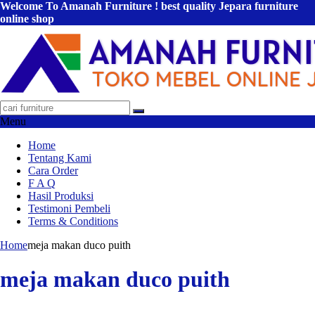
Welcome To Amanah Furniture ! best quality Jepara furniture
online shop
Menu
Home
Tentang Kami
Cara Order
F A Q
Hasil Produksi
Testimoni Pembeli
Terms & Conditions
Home
meja makan duco puith
meja makan duco puith