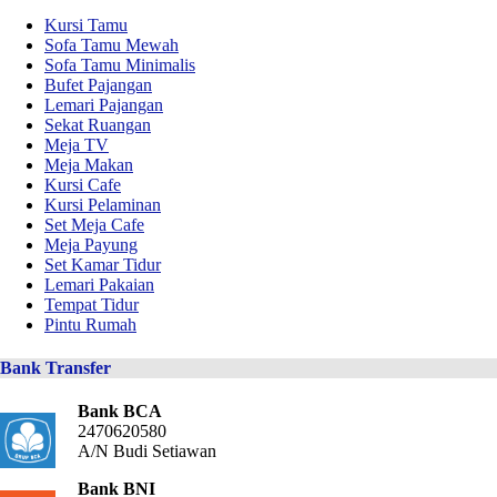
Kursi Tamu
Sofa Tamu Mewah
Sofa Tamu Minimalis
Bufet Pajangan
Lemari Pajangan
Sekat Ruangan
Meja TV
Meja Makan
Kursi Cafe
Kursi Pelaminan
Set Meja Cafe
Meja Payung
Set Kamar Tidur
Lemari Pakaian
Tempat Tidur
Pintu Rumah
Bank Transfer
Bank BCA
2470620580
A/N Budi Setiawan
Bank BNI