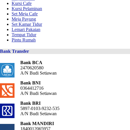
Kursi Cafe
Kursi Pelaminan
Set Meja Cafe
Meja Payung
Set Kamar Tidur
Lemari Pakaian
Tempat Tidur
Pintu Rumah
Bank Transfer
Bank BCA
2470620580
A/N Budi Setiawan
Bank BNI
0364412716
A/N Budi Setiawan
Bank BRI
5897-0103-9232-535
A/N Budi Setiawan
Bank MANDIRI
1840012065957