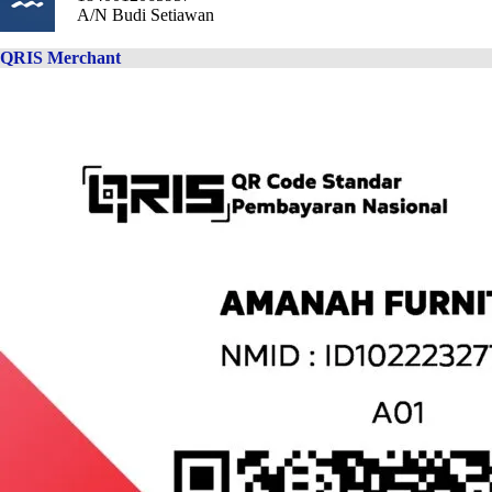
A/N Budi Setiawan
QRIS Merchant