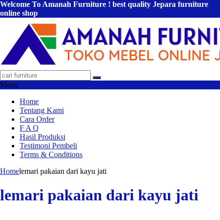
Welcome To Amanah Furniture ! best quality Jepara furniture
online shop
Menu
Home
Tentang Kami
Cara Order
F A Q
Hasil Produksi
Testimoni Pembeli
Terms & Conditions
Home
lemari pakaian dari kayu jati
lemari pakaian dari kayu jati