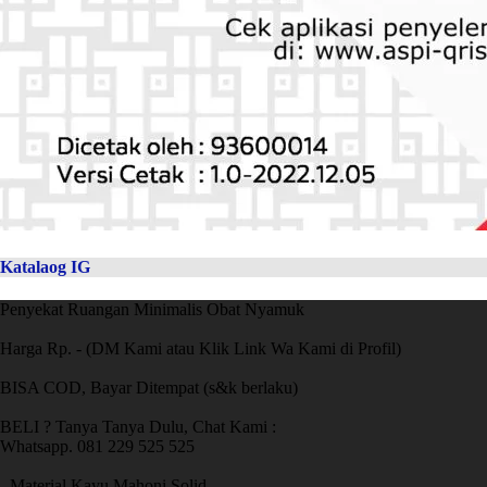
Katalaog IG
Penyekat Ruangan Minimalis Obat Nyamuk
Harga Rp. - (DM Kami atau Klik Link Wa Kami di Profil)
BISA COD, Bayar Ditempat (s&k berlaku)
BELI ? Tanya Tanya Dulu, Chat Kami :
Whatsapp. 081 229 525 525
- Material Kayu Mahoni Solid