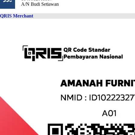
A/N Budi Setiawan
QRIS Merchant