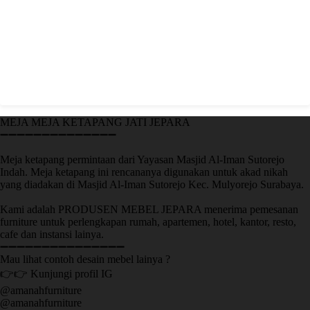
MEJA MEJA KETAPANG JATI JEPARA
➖➖➖➖➖➖➖➖➖➖➖➖➖➖
Meja ketapang permintaan dari Yayasan Masjid Al-Iman Sutorejo
Indah. Meja ketapang ini rencananya digunakan untuk akad nikah
yang diadakan di Masjid Al-Iman Sutorejo Kec. Mulyorejo Surabaya.
Kami adalah PRODUSEN MEBEL JEPARA menerima pemesanan
furniture untuk perlengkapan rumah, apartemen, hotel, kantor, resto,
cafe dan instansi lainya.
➖➖➖➖➖➖➖➖➖➖➖➖➖➖➖
Mau lihat contoh desain mebel lainya ?
👉👉 Kunjungi profil IG
@amanahfurniture
@amanahfurniture