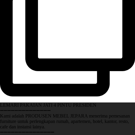
LEMARI PAKAIAN JATI 4 PINTU PRESIDEN
➖➖➖➖➖➖➖➖➖➖➖➖➖➖
Kami adalah PRODUSEN MEBEL JEPARA menerima pemesanan
furniture untuk perlengkapan rumah, apartemen, hotel, kantor, resto,
cafe dan instansi lainya.
➖➖➖➖➖➖➖➖➖➖➖➖➖➖➖