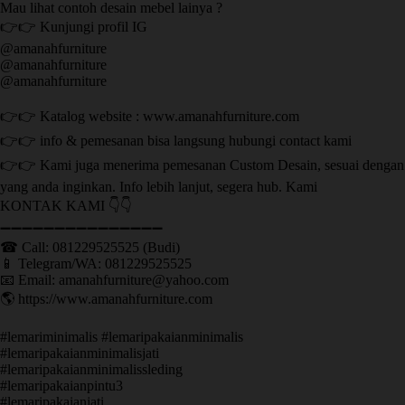
Mau lihat contoh desain mebel lainya ?
👉👉 Kunjungi profil IG
@amanahfurniture
@amanahfurniture
@amanahfurniture
👉👉 Katalog website : www.amanahfurniture.com
👉👉 info & pemesanan bisa langsung hubungi contact kami
👉👉 Kami juga menerima pemesanan Custom Desain, sesuai dengan
yang anda inginkan. Info lebih lanjut, segera hub. Kami
KONTAK KAMI 👇👇
➖➖➖➖➖➖➖➖➖➖➖➖➖➖➖ ㅤ
☎ Call: 081229525525 (Budi)
📱 Telegram/WA: 081229525525
📧 Email: amanahfurniture@yahoo.com
🌎 https://www.amanahfurniture.com
#lemariminimalis #lemaripakaianminimalis
#lemaripakaianminimalisjati
#lemaripakaianminimalissleding
#lemaripakaianpintu3
#lemaripakaianjati