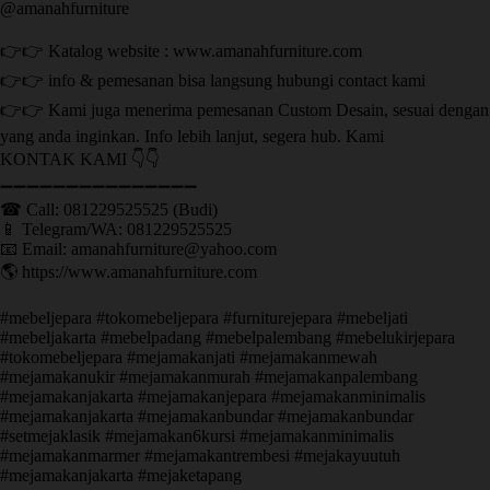
@amanahfurniture
👉👉 Katalog website : www.amanahfurniture.com
👉👉 info & pemesanan bisa langsung hubungi contact kami
👉👉 Kami juga menerima pemesanan Custom Desain, sesuai dengan
yang anda inginkan. Info lebih lanjut, segera hub. Kami
KONTAK KAMI 👇👇
➖➖➖➖➖➖➖➖➖➖➖➖➖➖➖ ㅤ
☎ Call: 081229525525 (Budi)
📱 Telegram/WA: 081229525525
📧 Email: amanahfurniture@yahoo.com
🌎 https://www.amanahfurniture.com
#mebeljepara #tokomebeljepara #furniturejepara #mebeljati
#mebeljakarta #mebelpadang #mebelpalembang #mebelukirjepara
#tokomebeljepara #mejamakanjati #mejamakanmewah
#mejamakanukir #mejamakanmurah #mejamakanpalembang
#mejamakanjakarta #mejamakanjepara #mejamakanminimalis
#mejamakanjakarta #mejamakanbundar #mejamakanbundar
#setmejaklasik #mejamakan6kursi #mejamakanminimalis
#mejamakanmarmer #mejamakantrembesi #mejakayuutuh
#mejamakanjakarta #mejaketapang