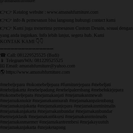
@amanahfurniture
👉👉 Katalog website : www.amanahfurniture.com
👉👉 info & pemesanan bisa langsung hubungi contact kami
👉👉 Kami juga menerima pemesanan Custom Desain, sesuai dengan
yang anda inginkan. Info lebih lanjut, segera hub. Kami
KONTAK KAMI 👇👇
➖➖➖➖➖➖➖➖➖➖➖➖➖➖➖ ㅤ
☎ Call: 081229525525 (Budi)
📱 Telegram/WA: 081229525525
📧 Email: amanahfurniture@yahoo.com
🌎 https://www.amanahfurniture.com
#mebeljepara #tokomebeljepara #furniturejepara #mebeljati
#mebeljakarta #mebelpadang #mebelpalembang #mebelukirjepara
#tokomebeljepara #mejamakanjati #mejamakanmewah
#mejamakanukir #mejamakanmurah #mejamakanpalembang
#mejamakanjakarta #mejamakanjepara #mejamakanminimalis
#mejamakanjakarta #mejamakanbundar #mejamakanbundar
#setmejaklasik #mejamakan6kursi #mejamakanminimalis
#mejamakanmarmer #mejamakantrembesi #mejakayuutuh
#mejamakanjakarta #mejaketapang