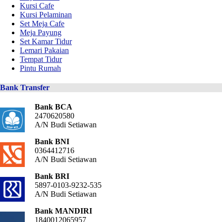
Kursi Cafe
Kursi Pelaminan
Set Meja Cafe
Meja Payung
Set Kamar Tidur
Lemari Pakaian
Tempat Tidur
Pintu Rumah
Bank Transfer
Bank BCA
2470620580
A/N Budi Setiawan
Bank BNI
0364412716
A/N Budi Setiawan
Bank BRI
5897-0103-9232-535
A/N Budi Setiawan
Bank MANDIRI
1840012065957