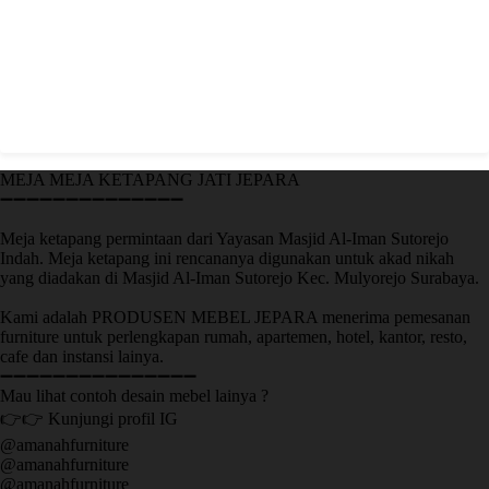
MEJA MEJA KETAPANG JATI JEPARA
➖➖➖➖➖➖➖➖➖➖➖➖➖➖
Meja ketapang permintaan dari Yayasan Masjid Al-Iman Sutorejo
Indah. Meja ketapang ini rencananya digunakan untuk akad nikah
yang diadakan di Masjid Al-Iman Sutorejo Kec. Mulyorejo Surabaya.
Kami adalah PRODUSEN MEBEL JEPARA menerima pemesanan
furniture untuk perlengkapan rumah, apartemen, hotel, kantor, resto,
cafe dan instansi lainya.
➖➖➖➖➖➖➖➖➖➖➖➖➖➖➖
Mau lihat contoh desain mebel lainya ?
👉👉 Kunjungi profil IG
@amanahfurniture
@amanahfurniture
@amanahfurniture