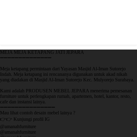
MEJA MEJA KETAPANG JATI JEPARA
➖➖➖➖➖➖➖➖➖➖➖➖➖➖
Meja ketapang permintaan dari Yayasan Masjid Al-Iman Sutorejo
Indah. Meja ketapang ini rencananya digunakan untuk akad nikah
yang diadakan di Masjid Al-Iman Sutorejo Kec. Mulyorejo Surabaya.
Kami adalah PRODUSEN MEBEL JEPARA menerima pemesanan
furniture untuk perlengkapan rumah, apartemen, hotel, kantor, resto,
cafe dan instansi lainya.
➖➖➖➖➖➖➖➖➖➖➖➖➖➖➖
Mau lihat contoh desain mebel lainya ?
👉👉 Kunjungi profil IG
@amanahfurniture
@amanahfurniture