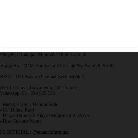
Penyekat Ruangan Minimalis Obat Nyamuk
Harga Rp. - (DM Kami atau Klik Link Wa Kami di Profil)
BISA COD, Bayar Ditempat (s&k berlaku)
BELI ? Tanya Tanya Dulu, Chat Kami :
Whatsapp. 081 229 525 525
- Material Kayu Mahoni Solid
- Cat Halus, Rapi
- Harga Termasuk Biaya Pengiriman P. JAWA
- Bisa Custom Warna
IG OFFICIAL : @amanahfurniture