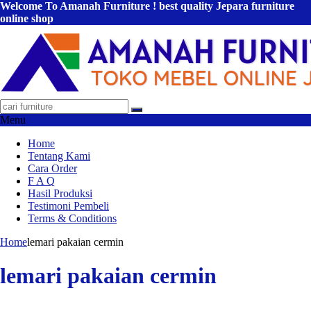
Welcome To Amanah Furniture ! best quality Jepara furniture
online shop
Menu
Home
Tentang Kami
Cara Order
F A Q
Hasil Produksi
Testimoni Pembeli
Terms & Conditions
Home
lemari pakaian cermin
lemari pakaian cermin