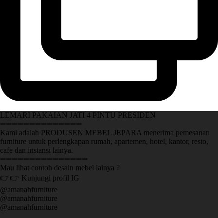
LEMARI PAKAIAN JATI 4 PINTU PRESIDEN
➖➖➖➖➖➖➖➖➖➖➖➖➖➖
Kami adalah PRODUSEN MEBEL JEPARA menerima pemesanan
furniture untuk perlengkapan rumah, apartemen, hotel, kantor, resto,
cafe dan instansi lainya.
➖➖➖➖➖➖➖➖➖➖➖➖➖➖➖
Mau lihat contoh desain mebel lainya ?
👉👉 Kunjungi profil IG
@amanahfurniture
@amanahfurniture
@amanahfurniture