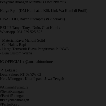
Penyekat Ruangan Minimalis Obat Nyamuk
Harga Rp. - (DM Kami atau Klik Link Wa Kami di Profil)
BISA COD, Bayar Ditempat (s&k berlaku)
BELI ? Tanya Tanya Dulu, Chat Kami :
Whatsapp. 081 229 525 525
- Material Kayu Mahoni Solid
- Cat Halus, Rapi
- Harga Termasuk Biaya Pengiriman P. JAWA
- Bisa Custom Warna
IG OFFICIAL : @amanahfurniture
📍 Lokasi :
Desa Sekuro RT 08/RW 02
Kec. Mlonggo - Kota Jepara, Jawa Tengah
​#AmanahFurniture
​#SekatRuangan
​#PartisiRuangan
​#PenyekatRuangan
​#PartisiKayu