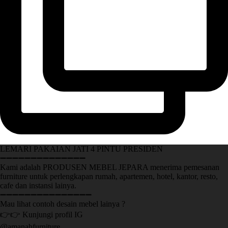
LEMARI PAKAIAN JATI 4 PINTU PRESIDEN
➖➖➖➖➖➖➖➖➖➖➖➖➖➖
Kami adalah PRODUSEN MEBEL JEPARA menerima pemesanan
furniture untuk perlengkapan rumah, apartemen, hotel, kantor, resto,
cafe dan instansi lainya.
➖➖➖➖➖➖➖➖➖➖➖➖➖➖➖
Mau lihat contoh desain mebel lainya ?
👉👉 Kunjungi profil IG
@amanahfurniture