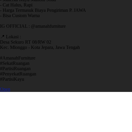
- Cat Halus, Rapi
- Harga Termasuk Biaya Pengiriman P. JAWA
- Bisa Custom Warna
IG OFFICIAL : @amanahfurniture
📍 Lokasi :
Desa Sekuro RT 08/RW 02
Kec. Mlonggo - Kota Jepara, Jawa Tengah
​#AmanahFurniture
​#SekatRuangan
​#PartisiRuangan
​#PenyekatRuangan
​#PartisiKayu
Open