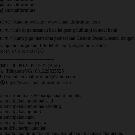
@amanahfurniture
@amanahfurniture
👉👉 Katalog website : www.amanahfurniture.com
👉👉 info & pemesanan bisa langsung hubungi contact kami
👉👉 Kami juga menerima pemesanan Custom Desain, sesuai dengan
yang anda inginkan. Info lebih lanjut, segera hub. Kami
KONTAK KAMI 👇👇
➖➖➖➖➖➖➖➖➖➖➖➖➖➖➖ ㅤ
☎ Call: 081229525525 (Budi)
📱 Telegram/WA: 081229525525
📧 Email: amanahfurniture@yahoo.com
🌎 https://www.amanahfurniture.com
#lemariminimalis #lemaripakaianminimalis
#lemaripakaianminimalisjati
#lemaripakaianminimalissleding
#lemaripakaianpintu3
#lemaripakaianjati
#lemaripakaianjatijepara
#modellemaripakaianjati
#jakarta #bandung #palembang #surabaya #makassar #tangerang