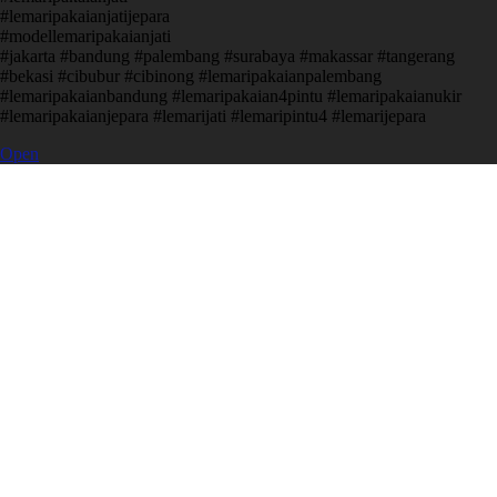
#lemaripakaianjatijepara
#modellemaripakaianjati
#jakarta #bandung #palembang #surabaya #makassar #tangerang
#bekasi #cibubur #cibinong #lemaripakaianpalembang
#lemaripakaianbandung #lemaripakaian4pintu #lemaripakaianukir
#lemaripakaianjepara #lemarijati #lemaripintu4 #lemarijepara
Open