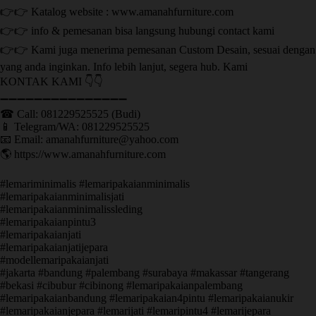
👉👉 Katalog website : www.amanahfurniture.com
👉👉 info & pemesanan bisa langsung hubungi contact kami
👉👉 Kami juga menerima pemesanan Custom Desain, sesuai dengan
yang anda inginkan. Info lebih lanjut, segera hub. Kami
KONTAK KAMI 👇👇
➖➖➖➖➖➖➖➖➖➖➖➖➖➖➖ ㅤ
☎ Call: 081229525525 (Budi)
📱 Telegram/WA: 081229525525
📧 Email: amanahfurniture@yahoo.com
🌎 https://www.amanahfurniture.com
#lemariminimalis #lemaripakaianminimalis
#lemaripakaianminimalisjati
#lemaripakaianminimalissleding
#lemaripakaianpintu3
#lemaripakaianjati
#lemaripakaianjatijepara
#modellemaripakaianjati
#jakarta #bandung #palembang #surabaya #makassar #tangerang
#bekasi #cibubur #cibinong #lemaripakaianpalembang
#lemaripakaianbandung #lemaripakaian4pintu #lemaripakaianukir
#lemaripakaianjepara #lemarijati #lemaripintu4 #lemarijepara