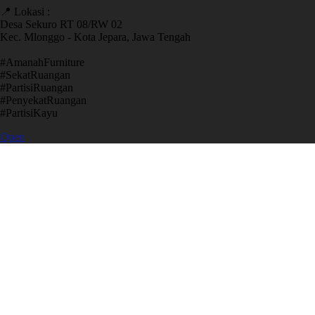
📍 Lokasi :
Desa Sekuro RT 08/RW 02
Kec. Mlonggo - Kota Jepara, Jawa Tengah
​#AmanahFurniture
​#SekatRuangan
​#PartisiRuangan
​#PenyekatRuangan
​#PartisiKayu
Open