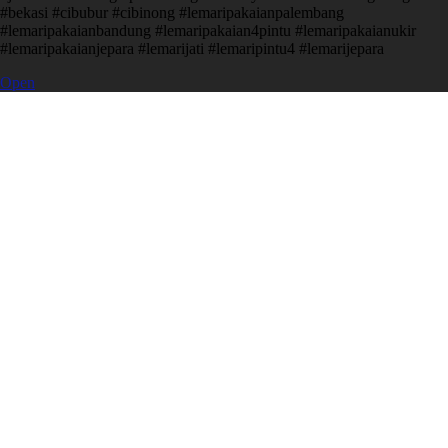
#bekasi #cibubur #cibinong #lemaripakaianpalembang
#lemaripakaianbandung #lemaripakaian4pintu #lemaripakaianukir
#lemaripakaianjepara #lemarijati #lemaripintu4 #lemarijepara
Open