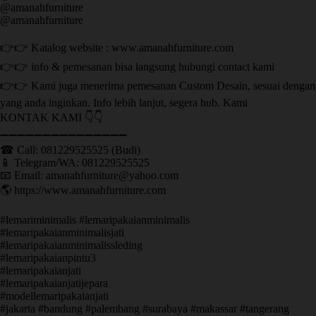
@amanahfurniture
@amanahfurniture
👉👉 Katalog website : www.amanahfurniture.com
👉👉 info & pemesanan bisa langsung hubungi contact kami
👉👉 Kami juga menerima pemesanan Custom Desain, sesuai dengan
yang anda inginkan. Info lebih lanjut, segera hub. Kami
KONTAK KAMI 👇👇
➖➖➖➖➖➖➖➖➖➖➖➖➖➖➖ ㅤ
☎ Call: 081229525525 (Budi)
📱 Telegram/WA: 081229525525
📧 Email: amanahfurniture@yahoo.com
🌎 https://www.amanahfurniture.com
#lemariminimalis #lemaripakaianminimalis
#lemaripakaianminimalisjati
#lemaripakaianminimalissleding
#lemaripakaianpintu3
#lemaripakaianjati
#lemaripakaianjatijepara
#modellemaripakaianjati
#jakarta #bandung #palembang #surabaya #makassar #tangerang