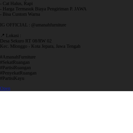
- Cat Halus, Rapi
- Harga Termasuk Biaya Pengiriman P. JAWA
- Bisa Custom Warna
IG OFFICIAL : @amanahfurniture
📍 Lokasi :
Desa Sekuro RT 08/RW 02
Kec. Mlonggo - Kota Jepara, Jawa Tengah
​#AmanahFurniture
​#SekatRuangan
​#PartisiRuangan
​#PenyekatRuangan
​#PartisiKayu
Open