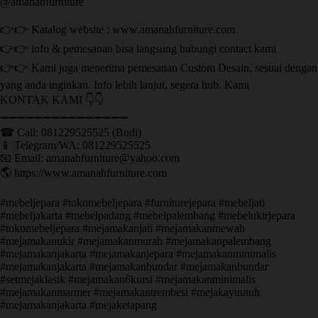
@amanahfurniture
👉👉 Katalog website : www.amanahfurniture.com
👉👉 info & pemesanan bisa langsung hubungi contact kami
👉👉 Kami juga menerima pemesanan Custom Desain, sesuai dengan
yang anda inginkan. Info lebih lanjut, segera hub. Kami
KONTAK KAMI 👇👇
➖➖➖➖➖➖➖➖➖➖➖➖➖➖➖ ㅤ
☎ Call: 081229525525 (Budi)
📱 Telegram/WA: 081229525525
📧 Email: amanahfurniture@yahoo.com
🌎 https://www.amanahfurniture.com
#mebeljepara #tokomebeljepara #furniturejepara #mebeljati
#mebeljakarta #mebelpadang #mebelpalembang #mebelukirjepara
#tokomebeljepara #mejamakanjati #mejamakanmewah
#mejamakanukir #mejamakanmurah #mejamakanpalembang
#mejamakanjakarta #mejamakanjepara #mejamakanminimalis
#mejamakanjakarta #mejamakanbundar #mejamakanbundar
#setmejaklasik #mejamakan6kursi #mejamakanminimalis
#mejamakanmarmer #mejamakantrembesi #mejakayuutuh
#mejamakanjakarta #mejaketapang