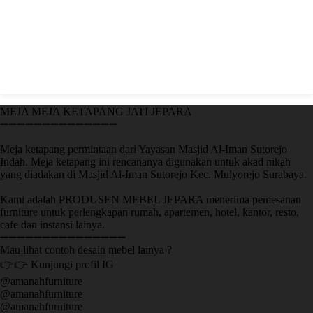
MEJA MEJA KETAPANG JATI JEPARA
➖➖➖➖➖➖➖➖➖➖➖➖➖➖
Meja ketapang permintaan dari Yayasan Masjid Al-Iman Sutorejo
Indah. Meja ketapang ini rencananya digunakan untuk akad nikah
yang diadakan di Masjid Al-Iman Sutorejo Kec. Mulyorejo Surabaya.
Kami adalah PRODUSEN MEBEL JEPARA menerima pemesanan
furniture untuk perlengkapan rumah, apartemen, hotel, kantor, resto,
cafe dan instansi lainya.
➖➖➖➖➖➖➖➖➖➖➖➖➖➖➖
Mau lihat contoh desain mebel lainya ?
👉👉 Kunjungi profil IG
@amanahfurniture
@amanahfurniture
@amanahfurniture