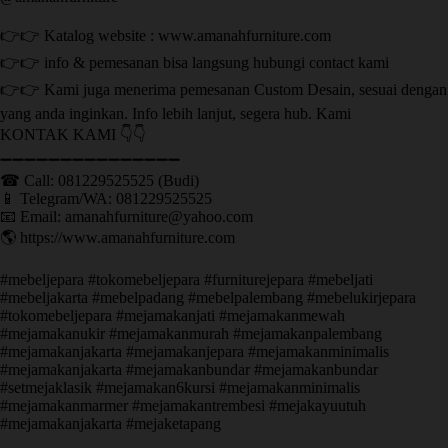
👉👉 Katalog website : www.amanahfurniture.com
👉👉 info & pemesanan bisa langsung hubungi contact kami
👉👉 Kami juga menerima pemesanan Custom Desain, sesuai dengan
yang anda inginkan. Info lebih lanjut, segera hub. Kami
KONTAK KAMI 👇👇
➖➖➖➖➖➖➖➖➖➖➖➖➖➖➖ ㅤ
☎ Call: 081229525525 (Budi)
📱 Telegram/WA: 081229525525
📧 Email: amanahfurniture@yahoo.com
🌎 https://www.amanahfurniture.com
#mebeljepara #tokomebeljepara #furniturejepara #mebeljati
#mebeljakarta #mebelpadang #mebelpalembang #mebelukirjepara
#tokomebeljepara #mejamakanjati #mejamakanmewah
#mejamakanukir #mejamakanmurah #mejamakanpalembang
#mejamakanjakarta #mejamakanjepara #mejamakanminimalis
#mejamakanjakarta #mejamakanbundar #mejamakanbundar
#setmejaklasik #mejamakan6kursi #mejamakanminimalis
#mejamakanmarmer #mejamakantrembesi #mejakayuutuh
#mejamakanjakarta #mejaketapang