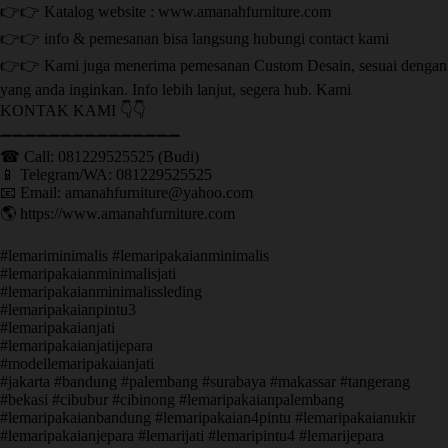
👉👉 Katalog website : www.amanahfurniture.com
👉👉 info & pemesanan bisa langsung hubungi contact kami
👉👉 Kami juga menerima pemesanan Custom Desain, sesuai dengan
yang anda inginkan. Info lebih lanjut, segera hub. Kami
KONTAK KAMI 👇👇
➖➖➖➖➖➖➖➖➖➖➖➖➖➖➖ ㅤ
☎ Call: 081229525525 (Budi)
📱 Telegram/WA: 081229525525
📧 Email: amanahfurniture@yahoo.com
🌎 https://www.amanahfurniture.com
#lemariminimalis #lemaripakaianminimalis
#lemaripakaianminimalisjati
#lemaripakaianminimalissleding
#lemaripakaianpintu3
#lemaripakaianjati
#lemaripakaianjatijepara
#modellemaripakaianjati
#jakarta #bandung #palembang #surabaya #makassar #tangerang
#bekasi #cibubur #cibinong #lemaripakaianpalembang
#lemaripakaianbandung #lemaripakaian4pintu #lemaripakaianukir
#lemaripakaianjepara #lemarijati #lemaripintu4 #lemarijepara