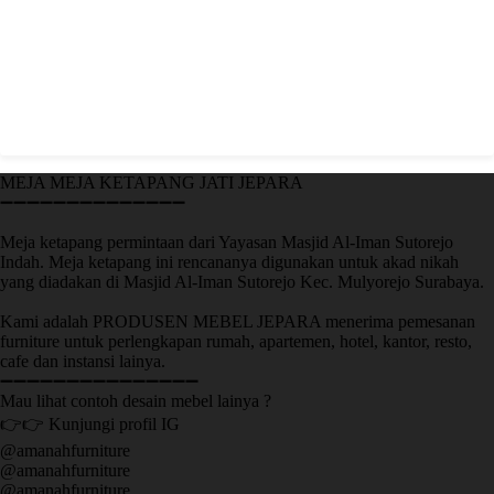
MEJA MEJA KETAPANG JATI JEPARA
➖➖➖➖➖➖➖➖➖➖➖➖➖➖
Meja ketapang permintaan dari Yayasan Masjid Al-Iman Sutorejo
Indah. Meja ketapang ini rencananya digunakan untuk akad nikah
yang diadakan di Masjid Al-Iman Sutorejo Kec. Mulyorejo Surabaya.
Kami adalah PRODUSEN MEBEL JEPARA menerima pemesanan
furniture untuk perlengkapan rumah, apartemen, hotel, kantor, resto,
cafe dan instansi lainya.
➖➖➖➖➖➖➖➖➖➖➖➖➖➖➖
Mau lihat contoh desain mebel lainya ?
👉👉 Kunjungi profil IG
@amanahfurniture
@amanahfurniture
@amanahfurniture