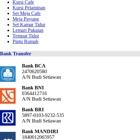
Kursi Cafe
Kursi Pelaminan
Set Meja Cafe
Meja Payung
Set Kamar Tidur
Lemari Pakaian
Tempat Tidur
Pintu Rumah
Bank Transfer
Bank BCA
2470620580
A/N Budi Setiawan
Bank BNI
0364412716
A/N Budi Setiawan
Bank BRI
5897-0103-9232-535
A/N Budi Setiawan
Bank MANDIRI
1840012065957