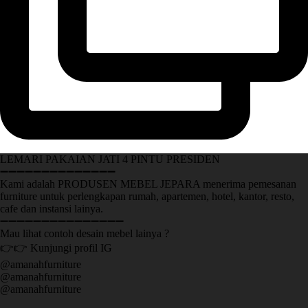
LEMARI PAKAIAN JATI 4 PINTU PRESIDEN
➖➖➖➖➖➖➖➖➖➖➖➖➖➖
Kami adalah PRODUSEN MEBEL JEPARA menerima pemesanan
furniture untuk perlengkapan rumah, apartemen, hotel, kantor, resto,
cafe dan instansi lainya.
➖➖➖➖➖➖➖➖➖➖➖➖➖➖➖
Mau lihat contoh desain mebel lainya ?
👉👉 Kunjungi profil IG
@amanahfurniture
@amanahfurniture
@amanahfurniture