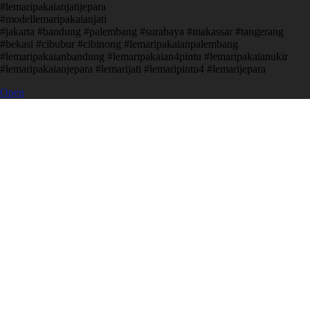
#lemaripakaianjatijepara
#modellemaripakaianjati
#jakarta #bandung #palembang #surabaya #makassar #tangerang
#bekasi #cibubur #cibinong #lemaripakaianpalembang
#lemaripakaianbandung #lemaripakaian4pintu #lemaripakaianukir
#lemaripakaianjepara #lemarijati #lemaripintu4 #lemarijepara
Open