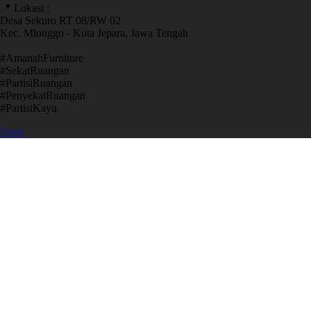
📍 Lokasi :
Desa Sekuro RT 08/RW 02
Kec. Mlonggo - Kota Jepara, Jawa Tengah
​#AmanahFurniture
​#SekatRuangan
​#PartisiRuangan
​#PenyekatRuangan
​#PartisiKayu
Open