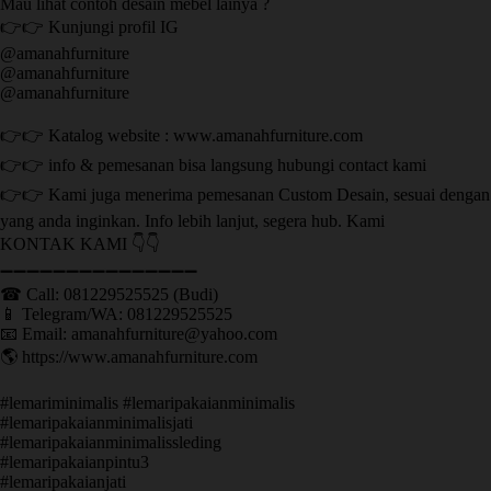
Mau lihat contoh desain mebel lainya ?
👉👉 Kunjungi profil IG
@amanahfurniture
@amanahfurniture
@amanahfurniture
👉👉 Katalog website : www.amanahfurniture.com
👉👉 info & pemesanan bisa langsung hubungi contact kami
👉👉 Kami juga menerima pemesanan Custom Desain, sesuai dengan
yang anda inginkan. Info lebih lanjut, segera hub. Kami
KONTAK KAMI 👇👇
➖➖➖➖➖➖➖➖➖➖➖➖➖➖➖ ㅤ
☎ Call: 081229525525 (Budi)
📱 Telegram/WA: 081229525525
📧 Email: amanahfurniture@yahoo.com
🌎 https://www.amanahfurniture.com
#lemariminimalis #lemaripakaianminimalis
#lemaripakaianminimalisjati
#lemaripakaianminimalissleding
#lemaripakaianpintu3
#lemaripakaianjati