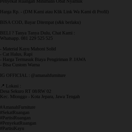
Penyekat Ruangan Minimalis Obat Nyamuk
Harga Rp. - (DM Kami atau Klik Link Wa Kami di Profil)
BISA COD, Bayar Ditempat (s&k berlaku)
BELI ? Tanya Tanya Dulu, Chat Kami :
Whatsapp. 081 229 525 525
- Material Kayu Mahoni Solid
- Cat Halus, Rapi
- Harga Termasuk Biaya Pengiriman P. JAWA
- Bisa Custom Warna
IG OFFICIAL : @amanahfurniture
📍 Lokasi :
Desa Sekuro RT 08/RW 02
Kec. Mlonggo - Kota Jepara, Jawa Tengah
​#AmanahFurniture
​#SekatRuangan
​#PartisiRuangan
​#PenyekatRuangan
​#PartisiKayu