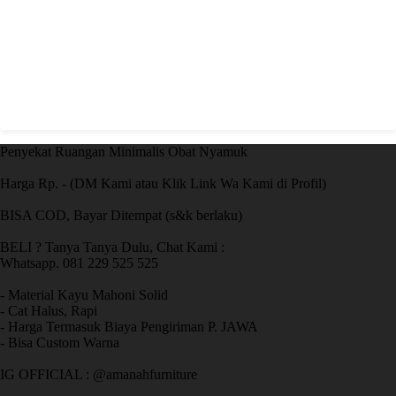
Penyekat Ruangan Minimalis Obat Nyamuk
Harga Rp. - (DM Kami atau Klik Link Wa Kami di Profil)
BISA COD, Bayar Ditempat (s&k berlaku)
BELI ? Tanya Tanya Dulu, Chat Kami :
Whatsapp. 081 229 525 525
- Material Kayu Mahoni Solid
- Cat Halus, Rapi
- Harga Termasuk Biaya Pengiriman P. JAWA
- Bisa Custom Warna
IG OFFICIAL : @amanahfurniture