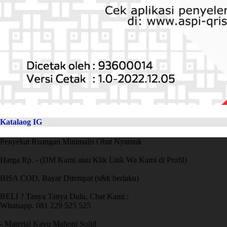
Katalaog IG
Penyekat Ruangan Minimalis Obat Nyamuk
Harga Rp. - (DM Kami atau Klik Link Wa Kami di Profil)
BISA COD, Bayar Ditempat (s&k berlaku)
BELI ? Tanya Tanya Dulu, Chat Kami :
Whatsapp. 081 229 525 525
- Material Kayu Mahoni Solid