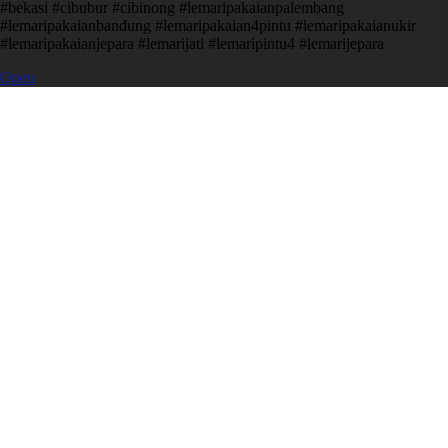
#bekasi #cibubur #cibinong #lemaripakaianpalembang
#lemaripakaianbandung #lemaripakaian4pintu #lemaripakaianukir
#lemaripakaianjepara #lemarijati #lemaripintu4 #lemarijepara
Open