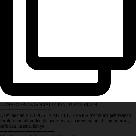
LEMARI PAKAIAN JATI 4 PINTU PRESIDEN
➖➖➖➖➖➖➖➖➖➖➖➖➖➖
Kami adalah PRODUSEN MEBEL JEPARA menerima pemesanan
furniture untuk perlengkapan rumah, apartemen, hotel, kantor, resto,
cafe dan instansi lainya.
➖➖➖➖➖➖➖➖➖➖➖➖➖➖➖