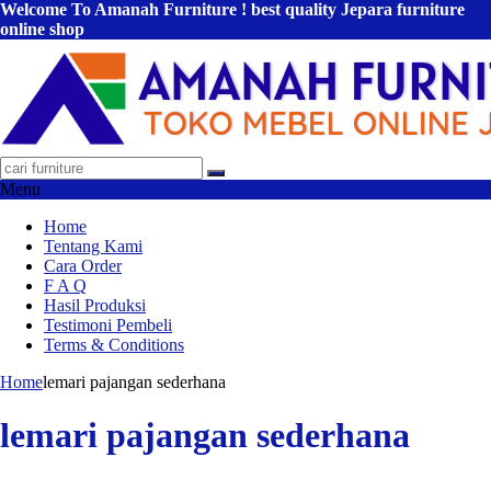
Welcome To Amanah Furniture ! best quality Jepara furniture
online shop
Menu
Home
Tentang Kami
Cara Order
F A Q
Hasil Produksi
Testimoni Pembeli
Terms & Conditions
Home
lemari pajangan sederhana
lemari pajangan sederhana