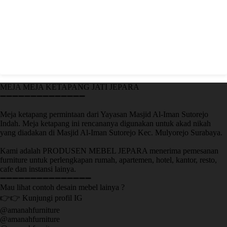
MEJA MEJA KETAPANG JATI JEPARA
➖➖➖➖➖➖➖➖➖➖➖➖➖➖
Meja ketapang permintaan dari Yayasan Masjid Al-Iman Sutorejo
Indah. Meja ketapang ini rencananya digunakan untuk akad nikah
yang diadakan di Masjid Al-Iman Sutorejo Kec. Mulyorejo Surabaya.
Kami adalah PRODUSEN MEBEL JEPARA menerima pemesanan
furniture untuk perlengkapan rumah, apartemen, hotel, kantor, resto,
cafe dan instansi lainya.
➖➖➖➖➖➖➖➖➖➖➖➖➖➖➖
Mau lihat contoh desain mebel lainya ?
👉👉 Kunjungi profil IG
@amanahfurniture
@amanahfurniture