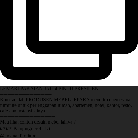
LEMARI PAKAIAN JATI 4 PINTU PRESIDEN
➖➖➖➖➖➖➖➖➖➖➖➖➖➖
Kami adalah PRODUSEN MEBEL JEPARA menerima pemesanan
furniture untuk perlengkapan rumah, apartemen, hotel, kantor, resto,
cafe dan instansi lainya.
➖➖➖➖➖➖➖➖➖➖➖➖➖➖➖
Mau lihat contoh desain mebel lainya ?
👉👉 Kunjungi profil IG
@amanahfurniture